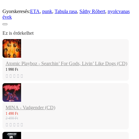
Gyorskeresés:
ETA
,
punk
,
Tabula rasa
,
Sáthy Róbert
,
nyolcvanas
évek
Ez is érdekelhet
Atomic Playboz - Searchin’ For Gods, Livin’ Like Dogs (CD)
1 990 Ft
MINA - Vadgender (CD)
1 490 Ft
2 490 Ft