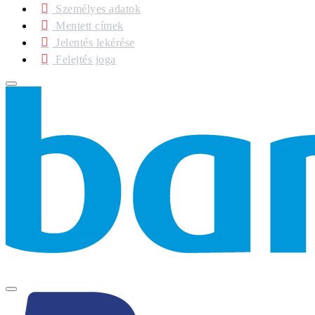
Személyes adatok
Mentett címek
Jelentés lekérése
Felejtés joga