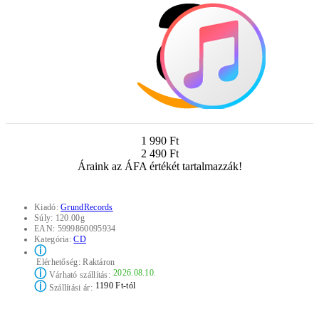
1 990 Ft
2 490 Ft
Áraink az ÁFA értékét tartalmazzák!
Kiadó:
GrundRecords
Súly:
120.00g
EAN:
5999860095934
Kategória:
CD
ⓘ
Elérhetőség:
Raktáron
ⓘ
2026.08.10.
Várható szállítás:
ⓘ
1190 Ft-tól
Szállítási ár: