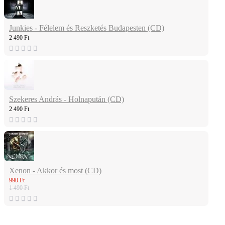
Junkies - Félelem és Reszketés Budapesten (CD)
2 490 Ft
Szekeres András - Holnapután (CD)
2 490 Ft
Xenon - Akkor és most (CD)
990 Ft
1 490 Ft