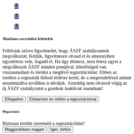
Általános szerződési feltételek
Felhívjuk szíves figyelmedet, hogy
ÁSZF szabályzatunk
megváltozott
. Kérjük, figyelmesen olvasd el és amennyiben
egyetértesz vele, fogadd el. Ha úgy döntesz, nem értesz egyet a
megváltozott ÁSZF minden pontjával, lehetőséged van
visszautasítani és törölni a meglévő regisztrációdat. Ebben az
esetben a regisztrált fiókod törlésre kerül, de a megrendelésed adatait
anonimizálva továbbra is tároljuk.
Ameddig nem olvasod végig az
új ÁSZF szabályzatot a gombok inaktívak maradnak!
Elfogadom
Elutasítom és törlöm a regisztrációmat
Megerősítés
Biztosan törölni szeretnéd a regisztrációdat?
Meggondoltam magam
Igen, törlöm