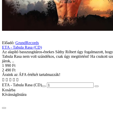
Előadó:
GrundRecords
ETA - Tabula Rasa (CD)
Az alapító basszusgitáros-énekes Sáthy Róbert úgy fogalmazott, hog
Tabula Rasa nem volt szándékos, csak úgy megtörtént! Ha csukott s
járok, ..
1 990 Ft
2 490 Ft
Áraink az ÁFA értékét tartalmazzák!
ETA - Tabula Rasa (CD)
Kosárba
Kívánságlistára