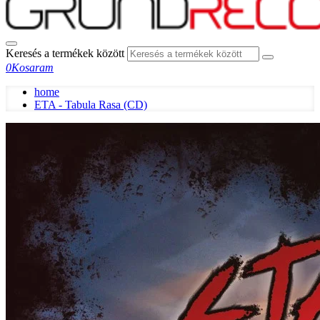
Keresés a termékek között
0
Kosaram
home
ETA - Tabula Rasa (CD)