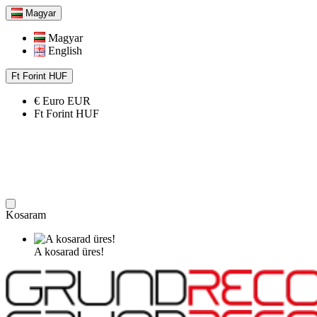
Magyar
Magyar
English
Ft
Forint
HUF
€
Euro
EUR
Ft
Forint
HUF
Kosaram
A kosarad üres!