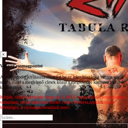
×
Válassz csomagpontot
A csomagpont kiválasztásához írd be az irányítószámot vagy a város
nevét, majd a megjelenő címek közül a megfelelőre kattintva tudod azt
kiválasztani.
Kérjük, vedd figyelembe hogy ha Z-BOX megjelölésű csomagpontot
választasz, ott az utánvétes fizetés csak a Packeta applikációban
lehetséges, a csomagautomatánál nem!