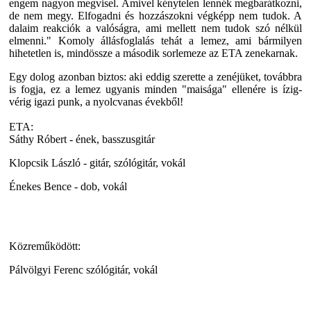
engem nagyon megvisel. Amivel kénytelen lennék megbarátkozni,
de nem megy. Elfogadni és hozzászokni végképp nem tudok. A
dalaim reakciók a valóságra, ami mellett nem tudok szó nélkül
elmenni." Komoly állásfoglalás tehát a lemez, ami bármilyen
hihetetlen is, mindössze a második sorlemeze az ETA zenekarnak.
Egy dolog azonban biztos: aki eddig szerette a zenéjüket, továbbra
is fogja, ez a lemez ugyanis minden "maisága" ellenére is ízig-
vérig igazi punk, a nyolcvanas évekből!
ETA:
Sáthy Róbert - ének, basszusgitár
Klopcsik László - gitár, szólógitár, vokál
Énekes Bence - dob, vokál
Közreműködött:
Pálvölgyi Ferenc szólógitár, vokál