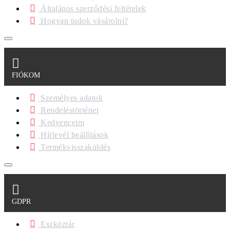
Általános szerződési feltételek
Hogyan tudok vásárolni?
FIÓKOM
Személyes adatok
Rendeléstörténet
Kedvenceim
Hírlevél beállítások
Termékvisszaküldés
GDPR
Eszköztár