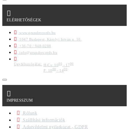
ELÉRHETŐSÉGEK
www.grundrecords.hu
1047 Budapest, Károlyi István u. 10.
+36-70 / 948-0288
info@grundrecords.hu
Ügyfélszolgálat:
00
00
H-Cs: 10
- 17
00
00
P: 10
- 14
IMPRESSZUM
Rólunk
Szállítási információk
Adatvédelmi nyilatkozat - GDPR