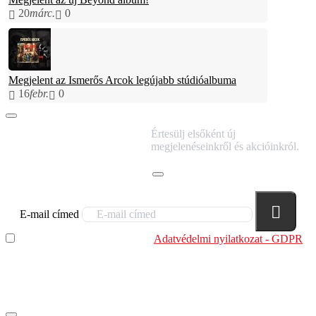
20
márc.
0
Megjelent az Ismerős Arcok legújabb stúdióalbuma
16
febr.
0
IRATKOZZ FEL
Értesülj elsőként új
HÍRLEVELÜNKRE!
megjelenéseinkről és akcióinkról.
E-mail címed
Elolvastam és megértettem az
Adatvédelmi nyilatkozat - GDPR
szabályzatban leírtakat. Tudomásul veszem, hogy a
regisztrációkor megadott adataim egy részét anonimizált
formában a cég marketing célokra felhasználja.