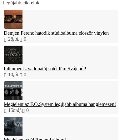
Legújabb cikkeink
Demjén Ferenc hatodik stúdióalbuma először vinylen
28
júl.
0
Inlitnment - vadonatúj sötét fém Svájcból!
10
júl.
0
Megjelent az F.O.System legújabb albuma hanglemezen!
15
máj.
0
Megjelent az új Beyond album!