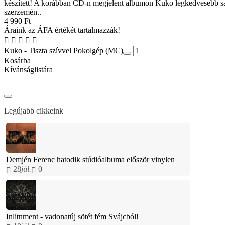
készített! A korábban CD-n megjelent albumon Kuko legkedvesebb sa
szerzemén..
4 990 Ft
Áraink az ÁFA értékét tartalmazzák!
Kuko - Tiszta szívvel Pokolgép (MC)
Kosárba
Kívánságlistára
Legújabb cikkeink
Demjén Ferenc hatodik stúdióalbuma először vinylen
28
júl.
0
Inlitnment - vadonatúj sötét fém Svájcból!