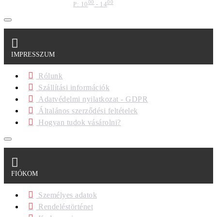
00
00
P: 10
- 14
IMPRESSZUM
Rólunk
Szállítási információk
Adatvédelmi nyilatkozat - GDPR
Általános szerződési feltételek
Hogyan tudok vásárolni?
FIÓKOM
Személyes adatok
Rendeléstörténet