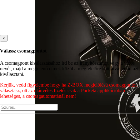
×
Válassz csomagpontot
A csomagpont kiválasztásához írd be az irányítószámot vagy a város
nevét, majd a megjelenő címek közül a megfelelőre kattintva tudod azt
kiválasztani.
Kérjük, vedd figyelembe hogy ha Z-BOX megjelölésű csomagpontot
választasz, ott az utánvétes fizetés csak a Packeta applikációban
lehetséges, a csomagautomatánál nem!