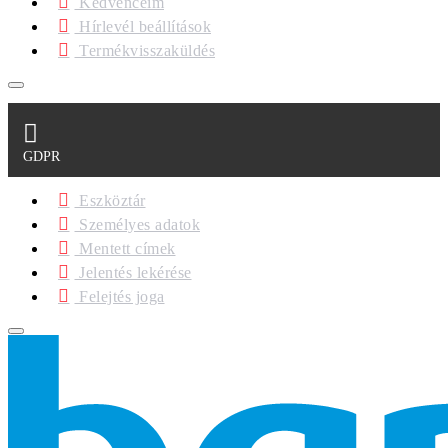
Kedvenceim
Hírlevél beállítások
Termékvisszaküldés
GDPR
Eszköztár
Személyes adatok
Mentett címek
Jelentés lekérése
Felejtés joga