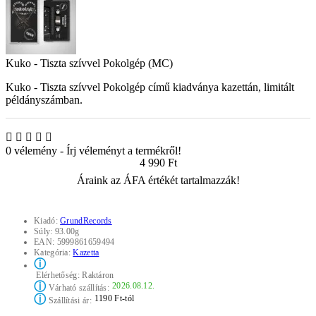
Kuko - Tiszta szívvel Pokolgép (MC)
Kuko - Tiszta szívvel Pokolgép című kiadványa kazettán, limitált
példányszámban.
0 vélemény
-
Írj véleményt a termékről!
4 990 Ft
Áraink az ÁFA értékét tartalmazzák!
Kiadó:
GrundRecords
Súly:
93.00g
EAN:
5999861659494
Kategória:
Kazetta
ⓘ
Elérhetőség:
Raktáron
ⓘ
2026.08.12.
Várható szállítás:
ⓘ
1190 Ft-tól
Szállítási ár: