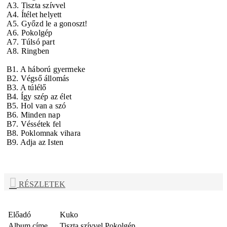
A3. Tiszta szívvel
A4. Ítélet helyett
A5. Győzd le a gonoszt!
A6. Pokolgép
A7. Túlsó part
A8. Ringben
B1. A háború gyermeke
B2. Végső állomás
B3. A túlélő
B4. Így szép az élet
B5. Hol van a szó
B6. Minden nap
B7. Véssétek fel
B8. Poklomnak vihara
B9. Adja az Isten
RÉSZLETEK
Előadó
Kuko
Album címe
Tiszta szívvel Pokolgép