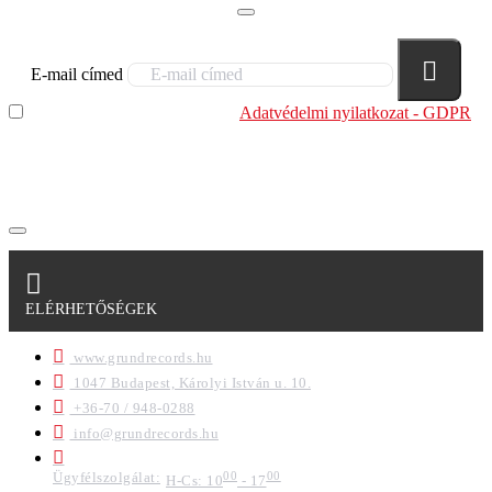
E-mail címed
Elolvastam és megértettem az
Adatvédelmi nyilatkozat - GDPR
szabályzatban leírtakat. Tudomásul veszem, hogy a
regisztrációkor megadott adataim egy részét anonimizált
formában a cég marketing célokra felhasználja.
ELÉRHETŐSÉGEK
www.grundrecords.hu
1047 Budapest, Károlyi István u. 10.
+36-70 / 948-0288
info@grundrecords.hu
Ügyfélszolgálat:
00
00
H-Cs: 10
- 17