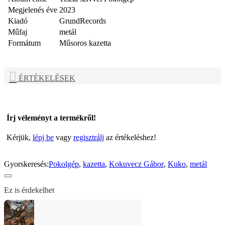
Megjelenés éve
2023
Kiadó
GrundRecords
Műfaj
metál
Formátum
Műsoros kazetta
ÉRTÉKELÉSEK
Írj véleményt a termékről!
Kérjük,
lépj be
vagy
regisztrálj
az értékeléshez!
Gyorskeresés:
Pokolgép
,
kazetta
,
Kokuvecz Gábor
,
Kuko
,
metál
Ez is érdekelhet