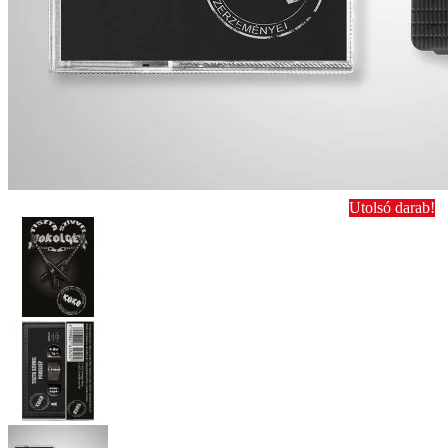
Utolsó darab!