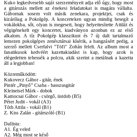
Kuko legkedvesebb saját szerzeményeit adja elő úgy, hogy most
a gitározás mellett az énekesi feladatokat is magára vállalta.
Gábornak sosem volt másik zenekara, projektjei, csak és
kizárólag a Pokolgép. A koncerteken ugyan mindig besegít a
vokálokba, sőt, olyan is megesett, hogy helyettesítette Attilát és
végigénekelt egy koncertet, kiadványon azonban ez az első
alkalom. A tíz Pokolgép klasszikust és 7 új dalt tartalmazó
lemezen pokolgépes zenésztársai kísérik, a hangzásért pedig, a
szerző mellett Cserfalvi "Töfi" Zoltán felelt. Az album most a
fanatikusok kedvéért kazettakiadást is kap, hogy azok is
elégedetten tehessék a polcra, akik szerint a metálnak a kazetta
áll a legjobban!
Közreműködött:
Kukovecz Gábor - gitár, ének
Pintér „Pinyő” Csaba - basszusgitár
Kleineisel Márk - dobok
Kamocsai Gábor - csörgő, üstdob (B5)
Péter Judit - vokál (A3)
Tóth Attila - vokál (B1)
Z. Kiss Zalán - gitárszóló (B1)
Dallista:
A1. Ég veled
A2. Még most se késő