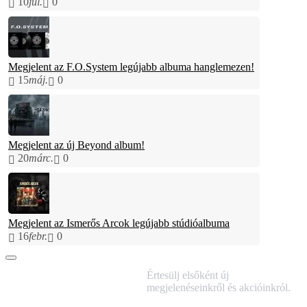
10
júl.
0
Megjelent az F.O.System legújabb albuma hanglemezen!
15
máj.
0
Megjelent az új Beyond album!
20
márc.
0
Megjelent az Ismerős Arcok legújabb stúdióalbuma
16
febr.
0
IRATKOZZ FEL
Értesülj elsőként új
HÍRLEVELÜNKRE!
megjelenéseinkről és akcióinkról.