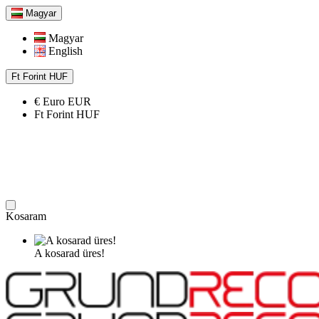
Magyar
Magyar
English
Ft
Forint
HUF
€
Euro
EUR
Ft
Forint
HUF
Kosaram
A kosarad üres!