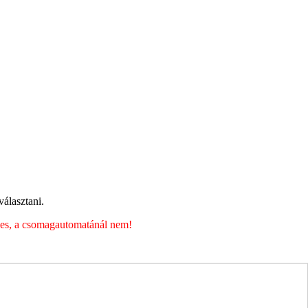
álasztani.
éges, a csomagautomatánál nem!