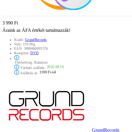
3 990 Ft
Áraink az ÁFA értékét tartalmazzák!
Kiadó:
GrundRecords
Súly:
119.00g
EAN:
5999860095576
Kategória:
DVD
ⓘ
Elérhetőség:
Raktáron
ⓘ
2026.08.10.
Várható szállítás:
ⓘ
1190 Ft-tól
Szállítási ár:
GrundRecords