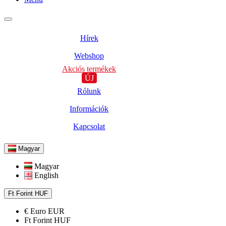
Hírek
Webshop
Akciós termékek
ÚJ
Rólunk
Információk
Kapcsolat
Magyar
Magyar
English
Ft
Forint
HUF
€
Euro
EUR
Ft
Forint
HUF