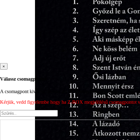
×
Válassz csomagpontot
A csomagpont kiválasztásához írd be az irányítószámot vagy a város nev
Kérjük, vedd figyelembe hogy ha Z-BOX megjelölésű csomagpontot vála