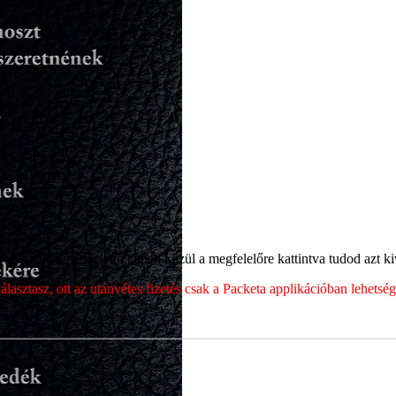
ét, majd a megjelenő címek közül a megfelelőre kattintva tudod azt kiv
sztasz, ott az utánvétes fizetés csak a Packeta applikációban lehets