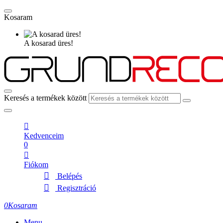
Kosaram
A kosarad üres!
Keresés a termékek között
Kedvenceim
0
Fiókom
Belépés
Regisztráció
0
Kosaram
Menu