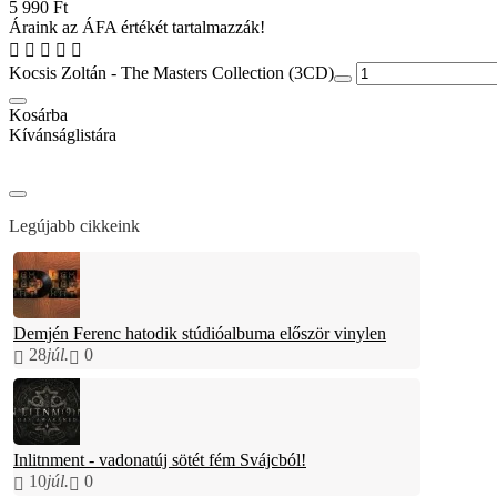
5 990 Ft
Áraink az ÁFA értékét tartalmazzák!
Kocsis Zoltán - The Masters Collection (3CD)
Kosárba
Kívánságlistára
Legújabb cikkeink
Demjén Ferenc hatodik stúdióalbuma először vinylen
28
júl.
0
Inlitnment - vadonatúj sötét fém Svájcból!
10
júl.
0