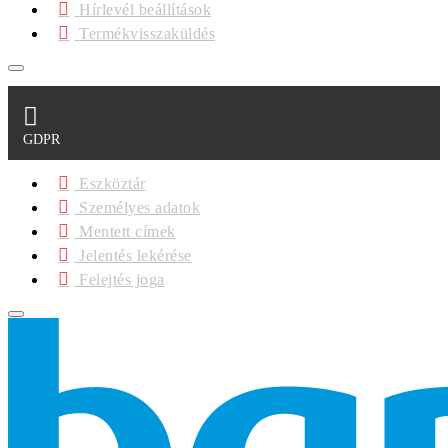
Hírlevél beállítások
Termékvisszaküldés
GDPR
Eszköztár
Személyes adatok
Mentett címek
Jelentés lekérése
Felejtés joga