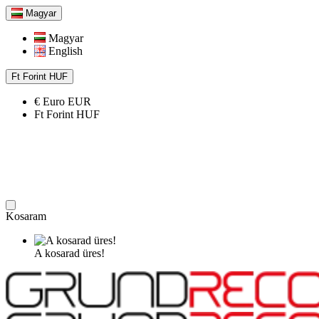
Magyar
Magyar
English
Ft
Forint
HUF
€
Euro
EUR
Ft
Forint
HUF
Kosaram
A kosarad üres!