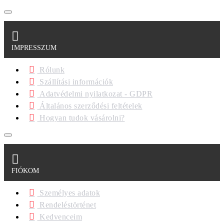
IMPRESSZUM
Rólunk
Szállítási információk
Adatvédelmi nyilatkozat - GDPR
Általános szerződési feltételek
Hogyan tudok vásárolni?
FIÓKOM
Személyes adatok
Rendeléstörténet
Kedvenceim