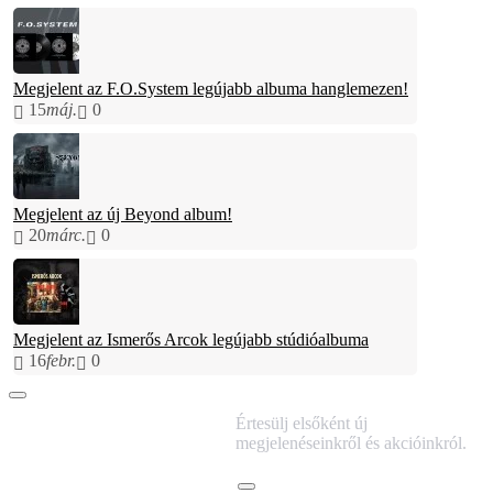
Megjelent az F.O.System legújabb albuma hanglemezen!
15
máj.
0
Megjelent az új Beyond album!
20
márc.
0
Megjelent az Ismerős Arcok legújabb stúdióalbuma
16
febr.
0
IRATKOZZ FEL
Értesülj elsőként új
HÍRLEVELÜNKRE!
megjelenéseinkről és akcióinkról.