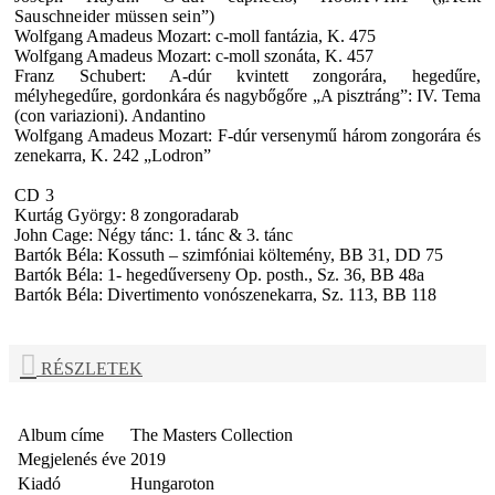
Sauschneider müssen sein”)
Wolfgang Amadeus Mozart: c-moll fantázia, K. 475
Wolfgang Amadeus Mozart: c-moll szonáta, K. 457
Franz Schubert: A-dúr kvintett zongorára, hegedűre,
mélyhegedűre, gordonkára és nagybőgőre „A pisztráng”: IV. Tema
(con variazioni). Andantino
Wolfgang Amadeus Mozart: F-dúr versenymű három zongorára és
zenekarra, K. 242 „Lodron”
CD 3
Kurtág György: 8 zongoradarab
John Cage: Négy tánc: 1. tánc & 3. tánc
Bartók Béla: Kossuth – szimfóniai költemény, BB 31, DD 75
Bartók Béla: 1- hegedűverseny Op. posth., Sz. 36, BB 48a
Bartók Béla: Divertimento vonószenekarra, Sz. 113, BB 118
RÉSZLETEK
Album címe
The Masters Collection
Megjelenés éve
2019
Kiadó
Hungaroton