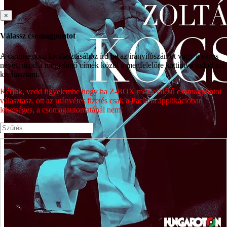
×
Válassz csomagpontot
A csomagpont kiválasztásához írd be az irányítószámot vagy a város
nevét, majd a megjelenő címek közül a megfelelőre kattintva tudod azt
kiválasztani.
Kérjük, vedd figyelembe hogy ha Z-BOX megjelölésű csomagpontot
választasz, ott az utánvétes fizetés csak a Packeta applikációban
lehetséges, a csomagautomatánál nem!