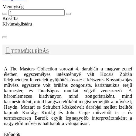
Mennyiség
Kosárba
Kívánságlistára
TERMÉKLEÍRÁS
A The Masters Collection sorozat 4. darabján a magyar zenei
életben egyszemélyes intézménnyé vált Kocsis Zoltán
felejthetetlen felvételeit gyűjtötték össze: a kétszeres Kossuth-díjas
művész egyszerre volt briliáns zongorista, karizmatikus erejű
karmester, és fáradságos munkát végző zeneszerző.
A
háromlemezes kiadványon mind zongoristaként, mind
karmesterként, mind hangszerelőként megismerhetjük a művészt;
Haydn, Mozart és Schubert közkedvelt darabjai mellett ízelítőt
kapunk Kodály, Kurtág és John Cage műveiből is – és
természetesen Bartók egyik legnagyobb interpretátoraként a
nagy előd művei is hallhatók a válogatáson.
Előadók: