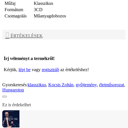
Műfaj
Klasszikus
Formátum
3CD
Csomagolás
Műanyagdobozos
ÉRTÉKELÉSEK
Írj véleményt a termékről!
Kérjük,
lépj be
vagy
regisztrálj
az értékeléshez!
Gyorskeresés:
klasszikus
,
Kocsis Zoltán
,
gyűjtemény
,
életműsorozat
,
Hungaroton
Ez is érdekelhet