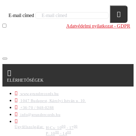
E-mail címed
Elolvastam és megértettem az
Adatvédelmi nyilatkozat - GDPR
szabályzatban leírtakat. Tudomásul veszem, hogy a
regisztrációkor megadott adataim egy részét anonimizált
formában a cég marketing célokra felhasználja.
ELÉRHETŐSÉGEK
www.grundrecords.hu
1047 Budapest, Károlyi István u. 10.
+36-70 / 948-0288
info@grundrecords.hu
Ügyfélszolgálat:
00
00
H-Cs: 10
- 17
00
00
P: 10
- 14