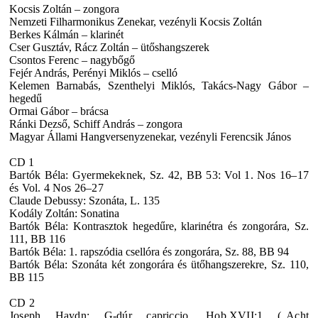
Kocsis Zoltán – zongora
Nemzeti Filharmonikus Zenekar, vezényli Kocsis Zoltán
Berkes Kálmán – klarinét
Cser Gusztáv, Rácz Zoltán – ütőshangszerek
Csontos Ferenc – nagybőgő
Fejér András, Perényi Miklós – cselló
Kelemen Barnabás, Szenthelyi Miklós, Takács-Nagy Gábor –
hegedű
Ormai Gábor – brácsa
Ránki Dezső, Schiff András – zongora
Magyar Állami Hangversenyzenekar, vezényli Ferencsik János
CD 1
Bartók Béla: Gyermekeknek, Sz. 42, BB 53: Vol 1. Nos 16–17
és Vol. 4 Nos 26–27
Claude Debussy: Szonáta, L. 135
Kodály Zoltán: Sonatina
Bartók Béla: Kontrasztok hegedűre, klarinétra és zongorára, Sz.
111, BB 116
Bartók Béla: 1. rapszódia csellóra és zongorára, Sz. 88, BB 94
Bartók Béla: Szonáta két zongorára és ütőhangszerekre, Sz. 110,
BB 115
CD 2
Joseph Haydn: G-dúr capriccio, Hob.XVII:1 („Acht