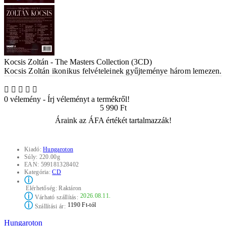
Kocsis Zoltán - The Masters Collection (3CD)
Kocsis Zoltán ikonikus felvételeinek gyűjteménye három lemezen.
0 vélemény
-
Írj véleményt a termékről!
5 990 Ft
Áraink az ÁFA értékét tartalmazzák!
Kiadó:
Hungaroton
Súly:
220.00g
EAN:
599181328402
Kategória:
CD
ⓘ
Elérhetőség:
Raktáron
ⓘ
2026.08.11.
Várható szállítás:
ⓘ
1190 Ft-tól
Szállítási ár:
Hungaroton