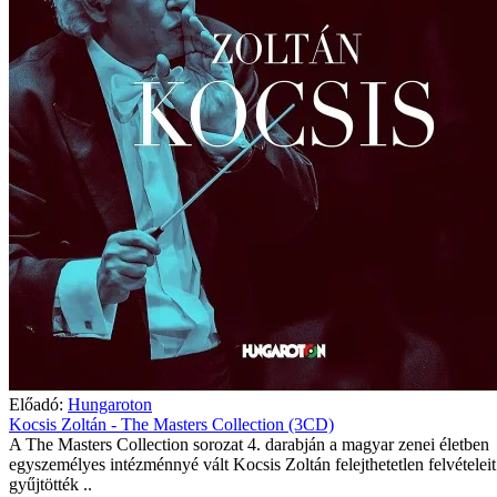
Előadó:
Hungaroton
Kocsis Zoltán - The Masters Collection (3CD)
A The Masters Collection sorozat 4. darabján a magyar zenei életben
egyszemélyes intézménnyé vált Kocsis Zoltán felejthetetlen felvételeit
gyűjtötték ..