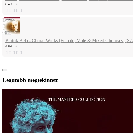
8 490 Ft
Bartók Béla - Choral Works [Female, Male & Mixed Choruses] (
4 990 Ft
Legutóbb megtekintett