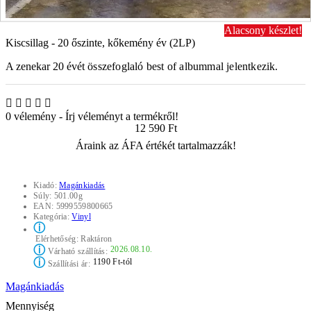
Alacsony készlet!
Kiscsillag - 20 őszinte, kőkemény év (2LP)
A zenekar 20 évét
összefoglaló best of albummal jelentkezik.
0 vélemény
-
Írj véleményt a termékről!
12 590 Ft
Áraink az ÁFA értékét tartalmazzák!
Kiadó:
Magánkiadás
Súly:
501.00g
EAN:
5999559800665
Kategória:
Vinyl
ⓘ
Elérhetőség:
Raktáron
ⓘ
2026.08.10.
Várható szállítás:
ⓘ
1190 Ft-tól
Szállítási ár:
Magánkiadás
Mennyiség