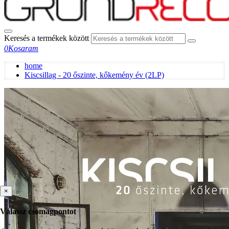
Keresés a termékek között
0
Kosaram
home
Kiscsillag - 20 őszinte, kőkemény év (2LP)
×
Válassz csomagpontot