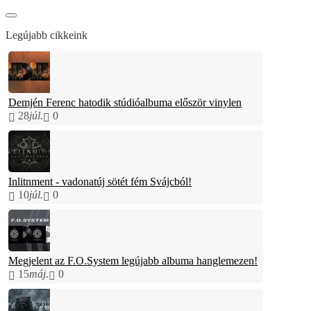
Legújabb cikkeink
Demjén Ferenc hatodik stúdióalbuma először vinylen
28
júl.
0
Inlitnment - vadonatúj sötét fém Svájcból!
10
júl.
0
Megjelent az F.O.System legújabb albuma hanglemezen!
15
máj.
0