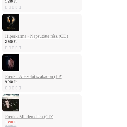
1 990 Ft
Hiperkarma - Napsütötte rész (CD)
2 390 Ft
Frenk - Abszolút szabadon (LP)
9 990 Ft
Frenk - Minden ellen (CD)
1 490 Ft
2 490 Ft