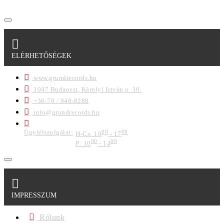
ELÉRHETŐSÉGEK
www.grundrecords.hu
1047 Budapest, Károlyi István u. 10.
+36-70 / 948-0288
info@grundrecords.hu
Ügyfélszolgálat:
00
00
H-Cs: 10
- 17
00
00
P: 10
- 14
IMPRESSZUM
Rólunk