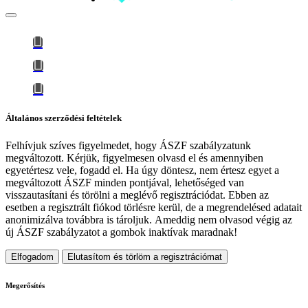
Általános szerződési feltételek
Felhívjuk szíves figyelmedet, hogy
ÁSZF szabályzatunk
megváltozott
. Kérjük, figyelmesen olvasd el és amennyiben
egyetértesz vele, fogadd el. Ha úgy döntesz, nem értesz egyet a
megváltozott ÁSZF minden pontjával, lehetőséged van
visszautasítani és törölni a meglévő regisztrációdat. Ebben az
esetben a regisztrált fiókod törlésre kerül, de a megrendelésed adatait
anonimizálva továbbra is tároljuk.
Ameddig nem olvasod végig az
új ÁSZF szabályzatot a gombok inaktívak maradnak!
Elfogadom
Elutasítom és törlöm a regisztrációmat
Megerősítés