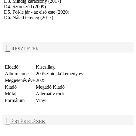
D3. Mindig karácsony (2017)
D4. Szomszéd (2009)
D5. Föl-le jár - az első este (2020)
D6. Nálad tényleg (2017)
RÉSZLETEK
Előadó
Kiscsillag
Album címe
20 őszinte, kőkemény év
Megjelenés éve
2025
Kiadó
Megadó Kiadó
Műfaj
Alternatív rock
Formátum
Vinyl
ÉRTÉKELÉSEK