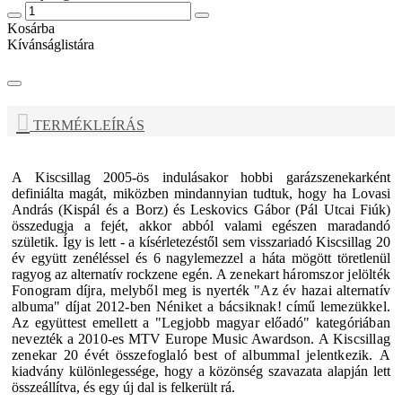
Kosárba
Kívánságlistára
TERMÉKLEÍRÁS
A
Kiscsillag
2005-ös indulásakor hobbi garázszenekarként
definiálta magát, miközben mindannyian tudtuk, hogy ha Lovasi
András (Kispál és a Borz) és Leskovics Gábor (Pál Utcai Fiúk)
összedugja a fejét, akkor abból valami egészen maradandó
születik. Így is lett - a kísérletezéstől sem visszariadó Kiscsillag 20
év együtt zenéléssel és 6 nagylemezzel a háta mögött töretlenül
ragyog az alternatív rockzene egén.
A zenekart háromszor jelölték
Fonogram díjra, melyből meg is nyerték "Az év hazai alternatív
albuma" díjat 2012-ben Néniket a bácsiknak! című lemezükkel.
Az együttest emellett a "Legjobb magyar előadó" kategóriában
nevezték a 2010-es MTV Europe Music Awardson.
A Kiscsillag
zenekar 20 évét összefoglaló best of albummal jelentkezik.
A
kiadvány különlegessége, hogy a közönség szavazata alapján lett
összeállítva, és egy új dal is felkerült rá.