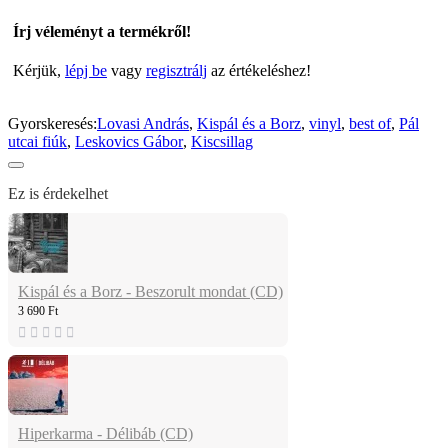
Írj véleményt a termékről!
Kérjük,
lépj be
vagy
regisztrálj
az értékeléshez!
Gyorskeresés:
Lovasi András
,
Kispál és a Borz
,
vinyl
,
best of
,
Pál
utcai fiúk
,
Leskovics Gábor
,
Kiscsillag
Ez is érdekelhet
Kispál és a Borz - Beszorult mondat (CD)
3 690 Ft
Hiperkarma - Délibáb (CD)