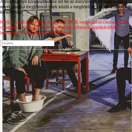
A csomagpont kiválasztásához írd be az irányítószámot vagy a város
nevét, majd a megjelenő címek közül a megfelelőre kattintva tudod azt
kiválasztani.
Kérjük, vedd figyelembe hogy ha Z-BOX megjelölésű csomagpontot
választasz, ott az utánvétes fizetés csak a Packeta applikációban
lehetséges, a csomagautomatánál nem!