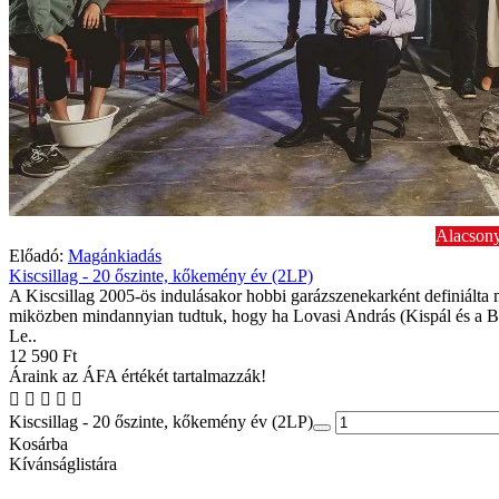
Alacsony
Előadó:
Magánkiadás
Kiscsillag - 20 őszinte, kőkemény év (2LP)
A Kiscsillag 2005-ös indulásakor hobbi garázszenekarként definiálta 
miközben mindannyian tudtuk, hogy ha Lovasi András (Kispál és a B
Le..
12 590 Ft
Áraink az ÁFA értékét tartalmazzák!
Kiscsillag - 20 őszinte, kőkemény év (2LP)
Kosárba
Kívánságlistára