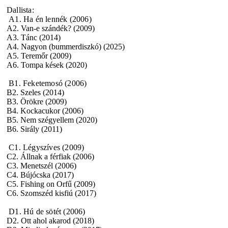
Dallista:
A1. Ha én lennék (2006)
A2. Van-e szándék? (2009)
A3. Tánc (2014)
A4. Nagyon (bummerdiszkó) (2025)
A5. Teremőr (2009)
A6. Tompa kések (2020)
B1. Feketemosó (2006)
B2. Szeles (2014)
B3. Örökre (2009)
B4. Kockacukor (2006)
B5. Nem szégyellem (2020)
B6. Sirály (2011)
C1. Légyszíves (2009)
C2. Állnak a férfiak (2006)
C3. Menetszél (2006)
C4. Bújócska (2017)
C5. Fishing on Orfű (2009)
C6. Szomszéd kisfiú (2017)
D1. Hú de sötét (2006)
D2. Ott ahol akarod (2018)