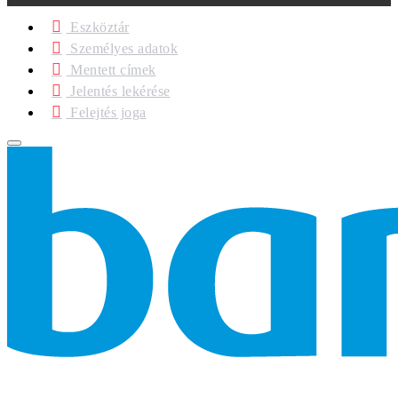
Eszköztár
Személyes adatok
Mentett címek
Jelentés lekérése
Felejtés joga