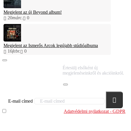
Megjelent az új Beyond album!
20
márc.
0
Megjelent az Ismerős Arcok legújabb stúdióalbuma
16
febr.
0
IRATKOZZ FEL
Értesülj elsőként új
HÍRLEVELÜNKRE!
megjelenéseinkről és akcióinkról.
E-mail címed
Elolvastam és megértettem az
Adatvédelmi nyilatkozat - GDPR
szabályzatban leírtakat. Tudomásul veszem, hogy a
regisztrációkor megadott adataim egy részét anonimizált
formában a cég marketing célokra felhasználja.