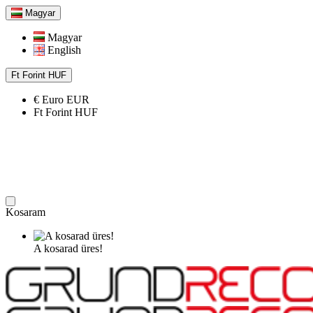
Magyar
Magyar
English
Ft
Forint
HUF
€
Euro
EUR
Ft
Forint
HUF
Kosaram
A kosarad üres!