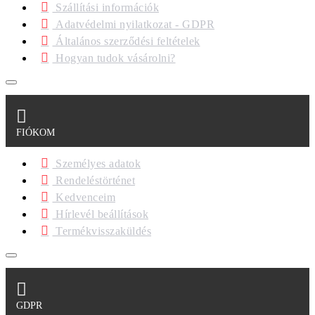
Szállítási információk
Adatvédelmi nyilatkozat - GDPR
Általános szerződési feltételek
Hogyan tudok vásárolni?
FIÓKOM
Személyes adatok
Rendeléstörténet
Kedvenceim
Hírlevél beállítások
Termékvisszaküldés
GDPR