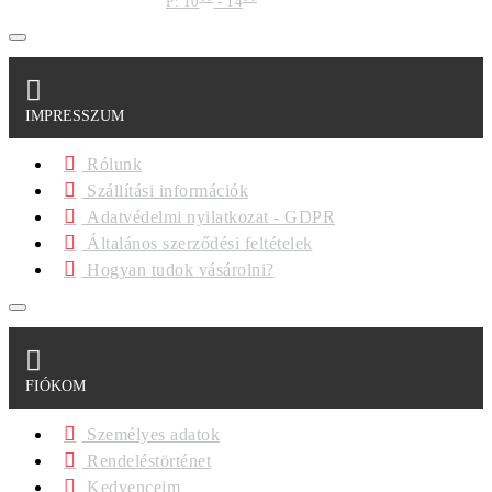
P: 10
- 14
IMPRESSZUM
Rólunk
Szállítási információk
Adatvédelmi nyilatkozat - GDPR
Általános szerződési feltételek
Hogyan tudok vásárolni?
FIÓKOM
Személyes adatok
Rendeléstörténet
Kedvenceim