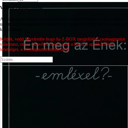
Válassz csomagpontot
A csomagpont kiválasztásához írd be az irányítószámot vagy a város
nevét, majd a megjelenő címek közül a megfelelőre kattintva tudod azt
kiválasztani.
Kérjük, vedd figyelembe hogy ha Z-BOX megjelölésű csomagpontot
választasz, ott az utánvétes fizetés csak a Packeta applikációban
lehetséges, a csomagautomatánál nem!