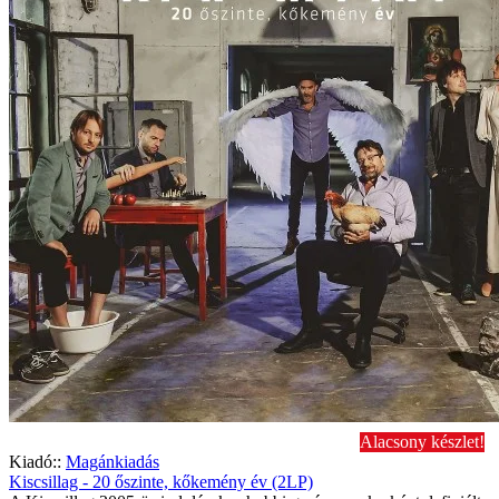
Alacsony készlet!
Kiadó::
Magánkiadás
Kiscsillag - 20 őszinte, kőkemény év (2LP)