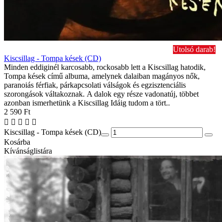
Utolsó darab!
Kiscsillag - Tompa kések (CD)
Minden eddiginél karcosabb, rockosabb lett a Kiscsillag hatodik,
Tompa kések című albuma, amelynek dalaiban magányos nők,
paranoiás férfiak, párkapcsolati válságok és egzisztenciális
szorongások váltakoznak. A dalok egy része vadonatúj, többet
azonban ismerhetünk a Kiscsillag Idáig tudom a tört..
2 590 Ft
Kiscsillag - Tompa kések (CD)
Kosárba
Kívánságlistára