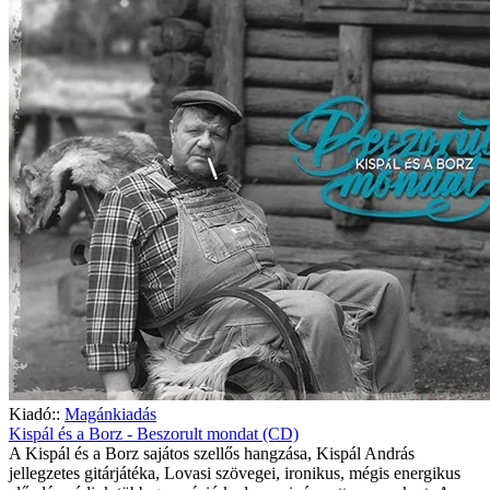
Kiadó::
Magánkiadás
Kispál és a Borz - Beszorult mondat (CD)
A Kispál és a Borz sajátos szellős hangzása, Kispál András
jellegzetes gitárjátéka, Lovasi szövegei, ironikus, mégis energikus