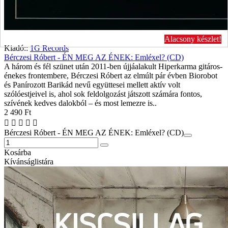
Alacsony készlet!
Kiadó::
1G Records
Bérczesi Róbert - ÉN MEG AZ ÉNEK: Emléxel? (CD)
A három és fél szünet után 2011-ben újjáalakult Hiperkarma gitáros-
énekes frontembere, Bérczesi Róbert az elmúlt pár évben Biorobot
és Panírozott Barikád nevű együttesei mellett aktív volt
szólóestjeivel is, ahol sok feldolgozást játszott számára fontos,
szívének kedves dalokból – és most lemezre is..
2 490 Ft
Bérczesi Róbert - ÉN MEG AZ ÉNEK: Emléxel? (CD)
Kosárba
Kívánságlistára