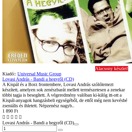
Alacsony készlet!
Kiadó::
Universal Music Group
Lovasi András - Bandi a hegyről (CD)
A Kispál és a Borz frontembere, Lovasi András szólólemezt
készített, amelyen sok zenészbarát mellett természetesen a zenekar
többi tagja is besegített. A végeredmény valóban ki-kilóg itt-ott a
Kispál-anyagok hangzásbeli egységéből, de ettől még nem kevésbé
zseniális és ihletett. Népzenész nagyb..
1 890 Ft
Lovasi András - Bandi a hegyről (CD)