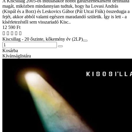
A Kiscsillag 2005-ös indulásakor hobbi garázszenekarként definiálta
magát, miközben mindannyian tudtuk, hogy ha Lovasi András
(Kispál és a Borz) és Leskovics Gábor (Pál Utcai Fiúk) összedugja a
fejét, akkor abból valami egészen maradandó születik. Így is lett - a
kísérletezéstől sem visszariadó Kisc..
12 590 Ft
Kiscsillag - 20 őszinte, kőkemény év (2LP)
Kosárba
Kívánságlistára