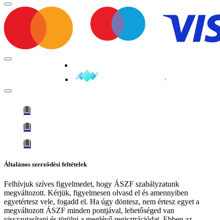
Minden jog fenntartva © 2026
Általános szerződési feltételek
Felhívjuk szíves figyelmedet, hogy
ÁSZF szabályzatunk
megváltozott
. Kérjük, figyelmesen olvasd el és amennyiben
egyetértesz vele, fogadd el. Ha úgy döntesz, nem értesz egyet a
megváltozott ÁSZF minden pontjával, lehetőséged van
visszautasítani és törölni a meglévő regisztrációdat. Ebben az