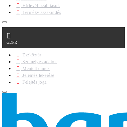
Hírlevél beállítások
Termékvisszaküldés
GDPR
Eszköztár
Személyes adatok
Mentett címek
Jelentés lekérése
Felejtés joga