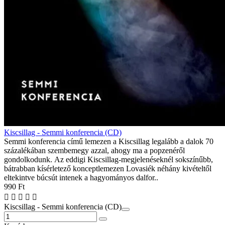
Kiscsillag - Semmi konferencia (CD)
Semmi konferencia című lemezen a Kiscsillag legalább a dalok 70
százalékában szembemegy azzal, ahogy ma a popzenéről
gondolkodunk. Az eddigi Kiscsillag-megjelenéseknél sokszínűbb,
bátrabban kísérletező konceptlemezen Lovasiék néhány kivételtől
eltekintve búcsút intenek a hagyományos dalfor..
990 Ft
Kiscsillag - Semmi konferencia (CD)