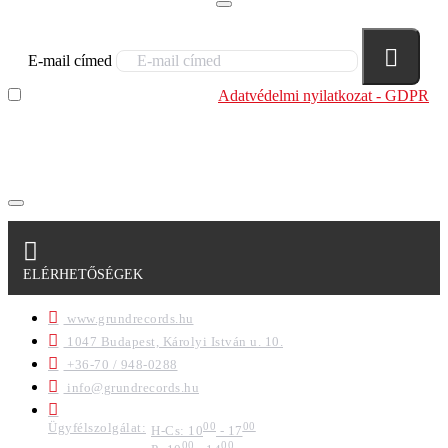
E-mail címed
Elolvastam és megértettem az
Adatvédelmi nyilatkozat - GDPR
szabályzatban leírtakat. Tudomásul veszem, hogy a
regisztrációkor megadott adataim egy részét anonimizált
formában a cég marketing célokra felhasználja.
ELÉRHETŐSÉGEK
www.grundrecords.hu
1047 Budapest, Károlyi István u. 10.
+36-70 / 948-0288
info@grundrecords.hu
Ügyfélszolgálat:
00
00
H-Cs: 10
- 17
00
00