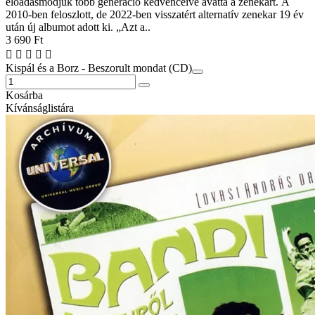
előadásmódjuk több generáció kedvenceivé avatta a zenekart. A
2010-ben feloszlott, de 2022-ben visszatért alternatív zenekar 19 év
után új albumot adott ki. „Azt a..
3 690 Ft
Kispál és a Borz - Beszorult mondat (CD)
Kosárba
Kívánságlistára