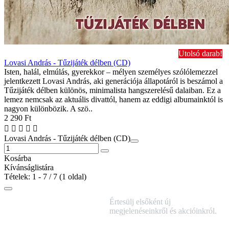
Utolsó darab!
Lovasi András - Tűzijáték délben (CD)
Isten, halál, elmúlás, gyerekkor – mélyen személyes szólólemezzel
jelentkezett Lovasi András, aki generációja állapotáról is beszámol a
Tűzijáték délben különös, minimalista hangszerelésű dalaiban. Ez a
lemez nemcsak az aktuális divattól, hanem az eddigi albumainktól is
nagyon különbözik. A szö..
2 290 Ft
Lovasi András - Tűzijáték délben (CD)
Kosárba
Kívánságlistára
Tételek: 1 - 7 / 7 (1 oldal)
IRATKOZZ FEL
Értesülj elsőként új
HÍRLEVELÜNKRE!
megjelenéseinkről és akcióinkról.