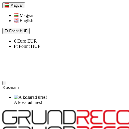
Magyar
Magyar
English
Ft
Forint
HUF
€
Euro
EUR
Ft
Forint
HUF
Kosaram
A kosarad üres!