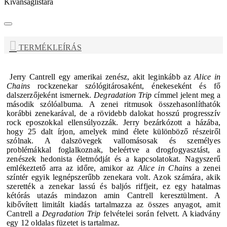
Kívánságlistára
TERMÉKLEÍRÁS
Jerry
Cantrell
egy amerikai zenész, akit leginkább az
Alice in
Chains
rockzenekar szólógitárosaként, énekeseként és fő
dalszerzőjeként ismernek.
Degradation Trip
címmel jelent meg a
második szólóalbuma
.
A zenei ritmusok összehasonlíthatók
korábbi zenekarával, de a rövidebb dalokat hosszú progresszív
rock eposzokkal ellensúlyozzák.
Jerry
bezárkózott a házába,
hogy 25 dalt írjon, amelyek mind élete különböző részeiről
szólnak. A dalszövegek vallomásosak és személyes
problémákkal foglalkoznak, beleértve a drogfogyasztást, a
zenészek hedonista életmódját és a kapcsolatokat. Nagyszerű
emlékeztető arra az időre, amikor az
Alice in Chains
a zenei
színtér egyik legnépszerűbb zenekara volt. Azok számára, akik
szerették a zenekar lassú és baljós riffjeit, ez egy hatalmas
kétórás utazás mindazon amin
Cantrell
keresztülment. A
kibővített limitált kiadás tartalmazza az összes anyagot, amit
Cantrell
a
Degradation Trip
felvételei során felvett. A kiadvány
egy 12 oldalas füzetet is tartalmaz.