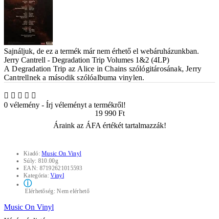
Sajnáljuk, de ez a termék már nem érhető el webáruházunkban.
Jerry Cantrell - Degradation Trip Volumes 1&2 (4LP)
A
Degradation Trip
az
Alice in Chains
szólógitárosának,
Jerry
Cantrellnek
a második szólóalbuma vinylen.
0 vélemény
-
Írj véleményt a termékről!
19 990 Ft
Áraink az ÁFA értékét tartalmazzák!
Kiadó:
Music On Vinyl
Súly:
810.00g
EAN:
87192621015593
Kategória:
Vinyl
ⓘ
Elérhetőség:
Nem elérhető
Music On Vinyl