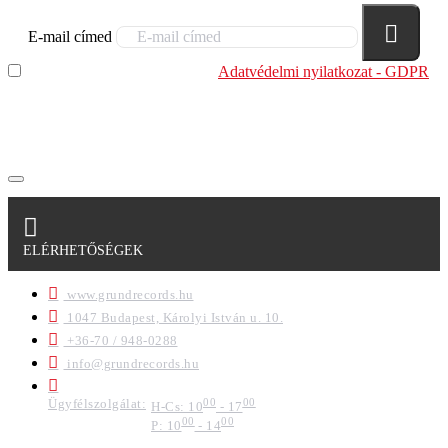
E-mail címed
Elolvastam és megértettem az
Adatvédelmi nyilatkozat - GDPR
szabályzatban leírtakat. Tudomásul veszem, hogy a
regisztrációkor megadott adataim egy részét anonimizált
formában a cég marketing célokra felhasználja.
ELÉRHETŐSÉGEK
www.grundrecords.hu
1047 Budapest, Károlyi István u. 10.
+36-70 / 948-0288
info@grundrecords.hu
Ügyfélszolgálat:
00
00
H-Cs: 10
- 17
00
00
P: 10
- 14