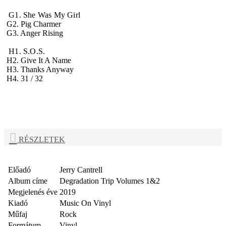
G1. She Was My Girl
G2. Pig Charmer
G3. Anger Rising
H1. S.O.S.
H2. Give It A Name
H3. Thanks Anyway
H4. 31 / 32
RÉSZLETEK
Előadó
Jerry Cantrell
Album címe
Degradation Trip Volumes 1&2
Megjelenés éve
2019
Kiadó
Music On Vinyl
Műfaj
Rock
Formátum
Vinyl