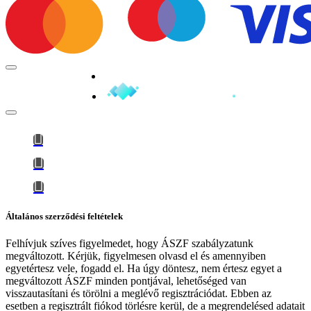
Minden jog fenntartva © 2026
Általános szerződési feltételek
Felhívjuk szíves figyelmedet, hogy
ÁSZF szabályzatunk
megváltozott
. Kérjük, figyelmesen olvasd el és amennyiben
egyetértesz vele, fogadd el. Ha úgy döntesz, nem értesz egyet a
megváltozott ÁSZF minden pontjával, lehetőséged van
visszautasítani és törölni a meglévő regisztrációdat. Ebben az
esetben a regisztrált fiókod törlésre kerül, de a megrendelésed adatait