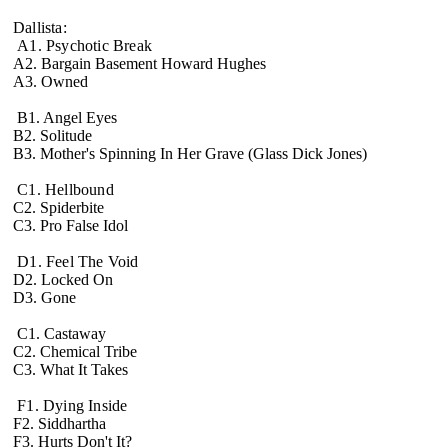
Dallista:
A1. Psychotic Break
A2. Bargain Basement Howard Hughes
A3. Owned
B1. Angel Eyes
B2. Solitude
B3. Mother's Spinning In Her Grave (Glass Dick Jones)
C1. Hellbound
C2. Spiderbite
C3. Pro False Idol
D1. Feel The Void
D2. Locked On
D3. Gone
C1. Castaway
C2. Chemical Tribe
C3. What It Takes
F1. Dying Inside
F2. Siddhartha
F3. Hurts Don't It?