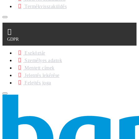
Termékvisszaküldés
GDPR
Eszköztár
Személyes adatok
Mentett címek
Jelentés lekérése
Felejtés joga