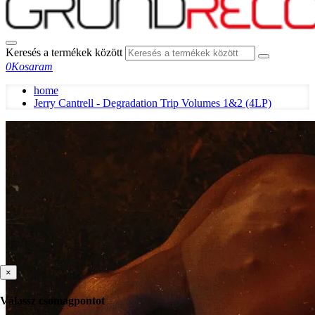
Keresés a termékek között
0
Kosaram
home
Jerry Cantrell - Degradation Trip Volumes 1&2 (4LP)
×
Válassz csomagpontot