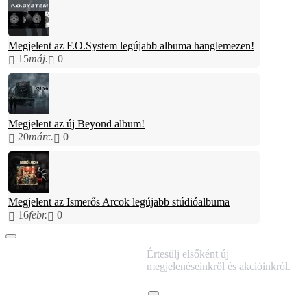
Megjelent az F.O.System legújabb albuma hanglemezen!
15
máj.
0
Megjelent az új Beyond album!
20
márc.
0
Megjelent az Ismerős Arcok legújabb stúdióalbuma
16
febr.
0
IRATKOZZ FEL
Értesülj elsőként új
HÍRLEVELÜNKRE!
megjelenéseinkről és akcióinkról.