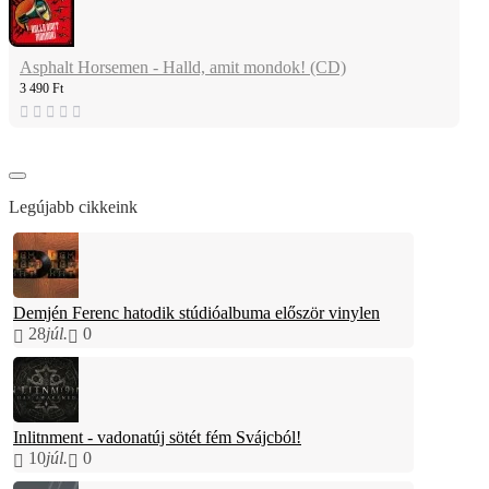
Asphalt Horsemen - Halld, amit mondok! (CD)
3 490 Ft
Legújabb cikkeink
Demjén Ferenc hatodik stúdióalbuma először vinylen
28
júl.
0
Inlitnment - vadonatúj sötét fém Svájcból!
10
júl.
0