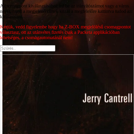
A csomagpont kiválasztásához írd be az irányítószámot vagy a város
nevét, majd a megjelenő címek közül a megfelelőre kattintva tudod azt
kiválasztani.
Kérjük, vedd figyelembe hogy ha Z-BOX megjelölésű csomagpontot
választasz, ott az utánvétes fizetés csak a Packeta applikációban
lehetséges, a csomagautomatánál nem!