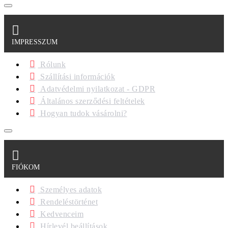
IMPRESSZUM
Rólunk
Szállítási információk
Adatvédelmi nyilatkozat - GDPR
Általános szerződési feltételek
Hogyan tudok vásárolni?
FIÓKOM
Személyes adatok
Rendeléstörténet
Kedvenceim
Hírlevél beállítások