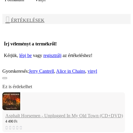
ÉRTÉKELÉSEK
Írj véleményt a termékről!
Kérjük,
lépj be
vagy
regisztrálj
az értékeléshez!
Gyorskeresés:
Jerry Cantrell
,
Alice in Chains
,
vinyl
Ez is érdekelhet
Asphalt Horsemen - Unplugged In My Old Town (CD+DVD)
4 490 Ft