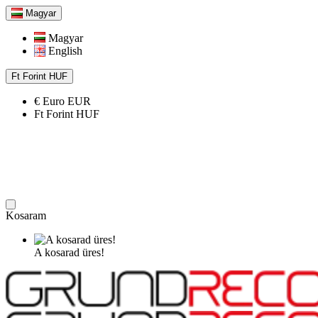
Magyar
Magyar
English
Ft
Forint
HUF
€
Euro
EUR
Ft
Forint
HUF
Kosaram
A kosarad üres!