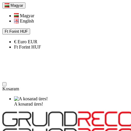
Magyar
Magyar
English
Ft
Forint
HUF
€
Euro
EUR
Ft
Forint
HUF
Kosaram
A kosarad üres!