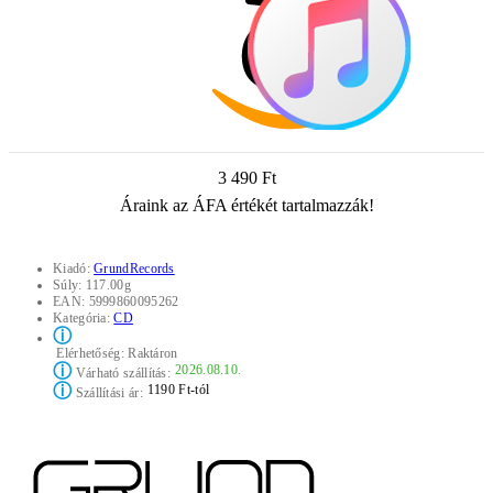
3 490 Ft
Áraink az ÁFA értékét tartalmazzák!
Kiadó:
GrundRecords
Súly:
117.00g
EAN:
5999860095262
Kategória:
CD
ⓘ
Elérhetőség:
Raktáron
ⓘ
2026.08.10.
Várható szállítás:
ⓘ
1190 Ft-tól
Szállítási ár: