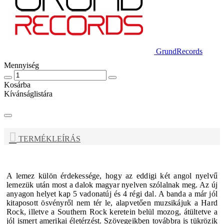
GrundRecords
Mennyiség
Kosárba
Kívánságlistára
TERMÉKLEÍRÁS
A lemez külön érdekessége, hogy az eddigi két angol nyelvű
lemezük után most a dalok magyar nyelven szólalnak meg. Az új
anyagon helyet kap 5 vadonatúj és 4 régi dal. A banda a már jól
kitaposott ösvényről nem tér le, alapvetően muzsikájuk a Hard
Rock, illetve a Southern Rock keretein belül mozog, átültetve a
jól ismert amerikai életérzést. Szövegeikben továbbra is tükrözik