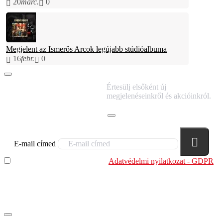
20
márc.
0
Megjelent az Ismerős Arcok legújabb stúdióalbuma
16
febr.
0
IRATKOZZ FEL
Értesülj elsőként új
HÍRLEVELÜNKRE!
megjelenéseinkről és akcióinkról.
E-mail címed
Elolvastam és megértettem az
Adatvédelmi nyilatkozat - GDPR
szabályzatban leírtakat. Tudomásul veszem, hogy a
regisztrációkor megadott adataim egy részét anonimizált
formában a cég marketing célokra felhasználja.