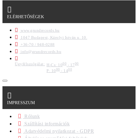
ELÉRHETŐSÉGEK
www.grundrecords.hu
1047 Budapest, Károlyi István u. 10.
+36-70 / 948-0288
info@grundrecords.hu
Ügyfélszolgálat:
00
00
H-Cs: 10
- 17
00
00
P: 10
- 14
IMPRESSZUM
Rólunk
Szállítási információk
Adatvédelmi nyilatkozat - GDPR