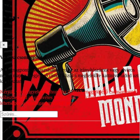
×
Válassz csomagpontot
A csomagpont kiválasztásához írd be az irányítószámot vagy a város
nevét, majd a megjelenő címek közül a megfelelőre kattintva tudod azt
kiválasztani.
Kérjük, vedd figyelembe hogy ha Z-BOX megjelölésű csomagpontot
választasz, ott az utánvétes fizetés csak a Packeta applikációban
lehetséges, a csomagautomatánál nem!