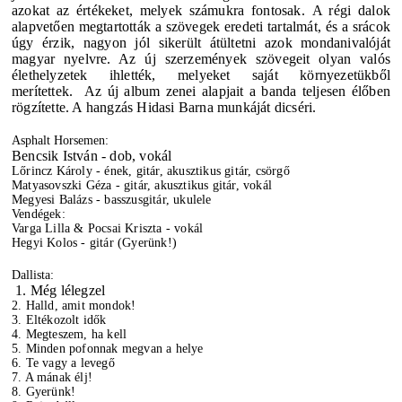
azokat az értékeket, melyek számukra fontosak.
A régi dalok
alapvetően megtartották a szövegek eredeti tartalmát, és a srácok
úgy érzik, nagyon jól sikerült átültetni azok mondanivalóját
magyar nyelvre. Az új szerzemények szövegeit olyan valós
élethelyzetek ihlették, melyeket saját környezetükből
merítettek.
Az új album zenei alapjait a banda teljesen élőben
rögzítette. A hangzás Hidasi Barna munkáját dicséri.
Asphalt Horsemen:
Bencsik István - dob, vokál
Lőrincz Károly - ének, gitár, akusztikus gitár, csörgő
Matyasovszki Géza - gitár, akusztikus gitár, vokál
Megyesi Balázs - basszusgitár, ukulele
Vendégek:
Varga Lilla & Pocsai Kriszta - vokál
Hegyi Kolos - gitár (Gyerünk!)
Dallista:
1. Még lélegzel
2. Halld, amit mondok!
3. Eltékozolt idők
4. Megteszem, ha kell
5. Minden pofonnak megvan a helye
6. Te vagy a levegő
7. A mának élj!
8. Gyerünk!