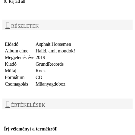
9. Rajtad áll
RÉSZLETEK
Előadó
Asphalt Horsemen
Album címe
Halld, amit mondok!
Megjelenés éve
2019
Kiadó
GrundRecords
Műfaj
Rock
Formátum
CD
Csomagolás
Műanyagdoboz
ÉRTÉKELÉSEK
Írj véleményt a termékről!