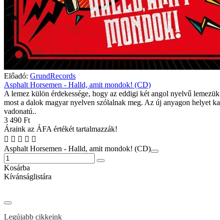
Előadó:
GrundRecords
Asphalt Horsemen - Halld, amit mondok! (CD)
A lemez külön érdekessége, hogy az eddigi két angol nyelvű lemezük
most a dalok magyar nyelven szólalnak meg. Az új anyagon helyet ka
vadonatú..
3 490 Ft
Áraink az ÁFA értékét tartalmazzák!
Asphalt Horsemen - Halld, amit mondok! (CD)
Kosárba
Kívánságlistára
Legújabb cikkeink