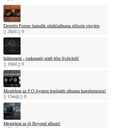
Demjén Ferenc hatodik stúdióalbuma először vinylen
28
júl.
0
Inlitnment - vadonatúj sötét fém Svájcból!
10
júl.
0
Megjelent az F.O.System legújabb albuma hanglemezen!
15
máj.
0
Megjelent az új Beyond album!