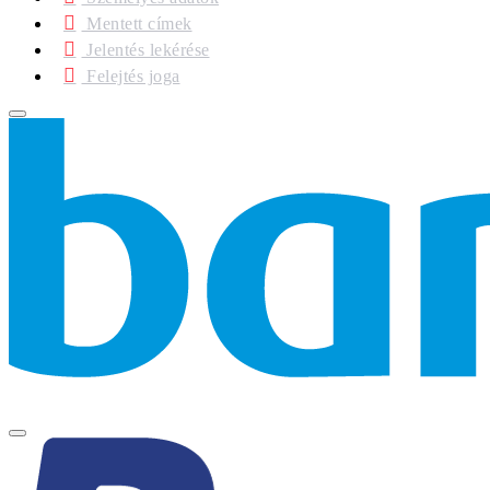
Mentett címek
Jelentés lekérése
Felejtés joga