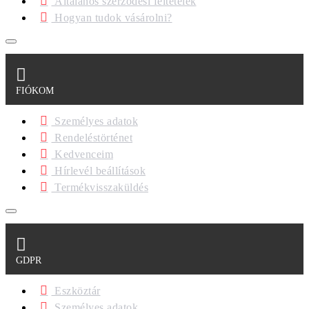
Általános szerződési feltételek
Hogyan tudok vásárolni?
FIÓKOM
Személyes adatok
Rendeléstörténet
Kedvenceim
Hírlevél beállítások
Termékvisszaküldés
GDPR
Eszköztár
Személyes adatok