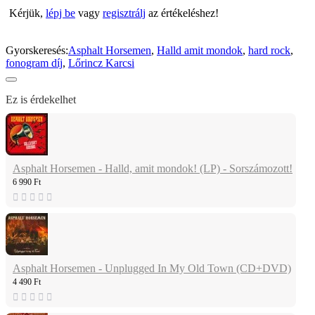
Kérjük,
lépj be
vagy
regisztrálj
az értékeléshez!
Gyorskeresés:
Asphalt Horsemen
,
Halld amit mondok
,
hard rock
,
fonogram díj
,
Lőrincz Karcsi
Ez is érdekelhet
Asphalt Horsemen - Halld, amit mondok! (LP) - Sorszámozott!
6 990 Ft
Asphalt Horsemen - Unplugged In My Old Town (CD+DVD)
4 490 Ft