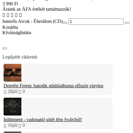
3 990 Ft
Áraink az ÁFA értékét tartalmazzák!
Ismerős Arcok - Éberálom (CD)
Kosárba
Kívánságlistára
Legújabb cikkeink
Demjén Ferenc hatodik stúdióalbuma először vinylen
28
júl.
0
Inlitnment - vadonatúj sötét fém Svájcból!
10
júl.
0