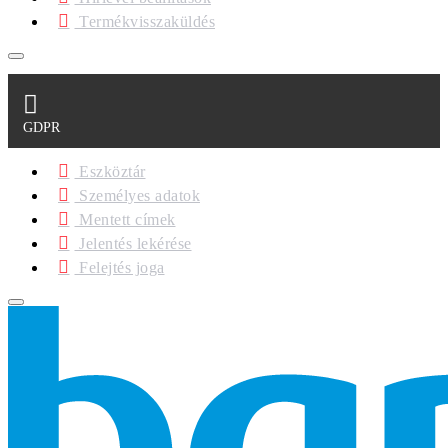
Termékvisszaküldés
GDPR
Eszköztár
Személyes adatok
Mentett címek
Jelentés lekérése
Felejtés joga