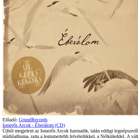
Előadó:
GrundRecords
Ismerős Arcok - Éberálom (CD)
Újból megjelent az Ismerős Arcok harmadik, talán eddigi legnépszer
stúdióalbuma, rajta a legismertebb felvételükkel, a Nélküleddel. A vált