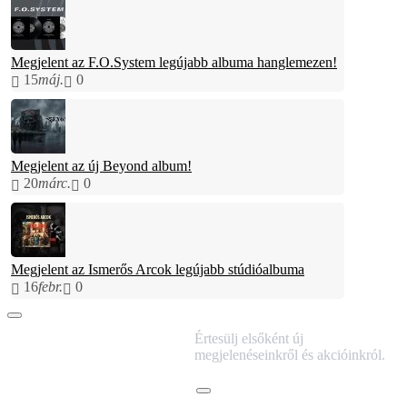
Megjelent az F.O.System legújabb albuma hanglemezen!
15
máj.
0
Megjelent az új Beyond album!
20
márc.
0
Megjelent az Ismerős Arcok legújabb stúdióalbuma
16
febr.
0
IRATKOZZ FEL
Értesülj elsőként új
HÍRLEVELÜNKRE!
megjelenéseinkről és akcióinkról.