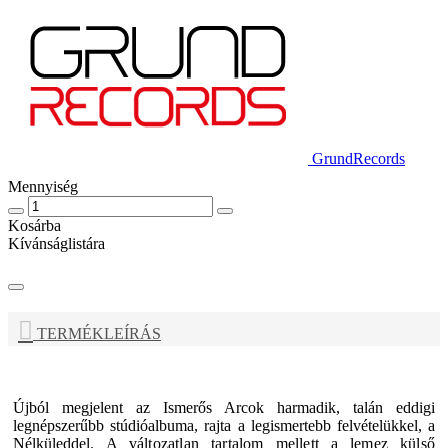
GrundRecords
Mennyiség
Kosárba
Kívánságlistára
TERMÉKLEÍRÁS
Újból megjelent az
Ismerős Arcok
harmadik, talán eddigi
legnépszerűbb stúdióalbuma, rajta a legismertebb felvételükkel, a
Nélküleddel.
A változatlan tartalom mellett a lemez külső