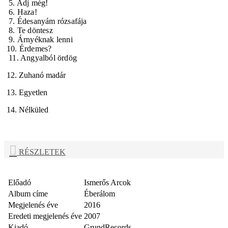
5. Adj még!
6. Haza!
7. Édesanyám rózsafája
8. Te döntesz
9. Árnyéknak lenni
10. Érdemes?
11. Angyalból ördög
12. Zuhanó madár
13. Egyetlen
14. Nélküled
RÉSZLETEK
Előadó
Ismerős Arcok
Album címe
Éberálom
Megjelenés éve
2016
Eredeti megjelenés éve
2007
Kiadó
GrundRecords