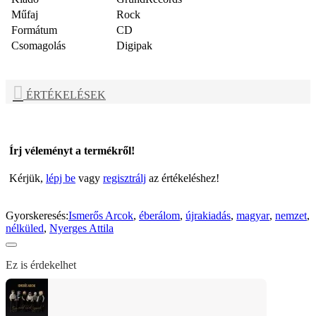
Műfaj
Rock
Formátum
CD
Csomagolás
Digipak
ÉRTÉKELÉSEK
Írj véleményt a termékről!
Kérjük,
lépj be
vagy
regisztrálj
az értékeléshez!
Gyorskeresés:
Ismerős Arcok
,
éberálom
,
újrakiadás
,
magyar
,
nemzet
,
nélküled
,
Nyerges Attila
Ez is érdekelhet