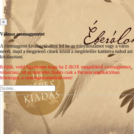
×
Válassz csomagpontot
A csomagpont kiválasztásához írd be az irányítószámot vagy a város
nevét, majd a megjelenő címek közül a megfelelőre kattintva tudod azt
kiválasztani.
Kérjük, vedd figyelembe hogy ha Z-BOX megjelölésű csomagpontot
választasz, ott az utánvétes fizetés csak a Packeta applikációban
lehetséges, a csomagautomatánál nem!