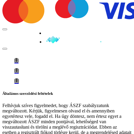
Minden jog fenntartva © 2026
Általános szerződési feltételek
Felhívjuk szíves figyelmedet, hogy
ÁSZF szabályzatunk
megváltozott
. Kérjük, figyelmesen olvasd el és amennyiben
egyetértesz vele, fogadd el. Ha úgy döntesz, nem értesz egyet a
megváltozott ÁSZF minden pontjával, lehetőséged van
visszautasítani és törölni a meglévő regisztrációdat. Ebben az
esetben a regisztrált fiókod törlésre kerül, de a megrendelésed adatait