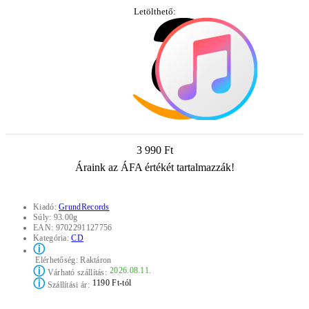
Letölthető:
3 990 Ft
Áraink az ÁFA értékét tartalmazzák!
Kiadó:
GrundRecords
Súly:
93.00g
EAN:
9702291127756
Kategória:
CD
ⓘ
Elérhetőség:
Raktáron
ⓘ
2026.08.11.
Várható szállítás:
ⓘ
1190 Ft-tól
Szállítási ár: