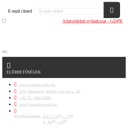
E-mail címed
Elolvastam és megértettem az
Adatvédelmi nyilatkozat - GDPR
szabályzatban leírtakat. Tudomásul veszem, hogy a
regisztrációkor megadott adataim egy részét anonimizált
formában a cég marketing célokra felhasználja.
ELÉRHETŐSÉGEK
www.grundrecords.hu
1047 Budapest, Károlyi István u. 10.
+36-70 / 948-0288
info@grundrecords.hu
Ügyfélszolgálat:
00
00
H-Cs: 10
- 17
00
00
P: 10
- 14