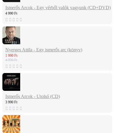
Ismerős Arcok - Egy vérből valók vagyunk (CD+DVD)
4 990 Ft
Nyerges Attila - Egy ismerős arc (könyv)
1 990 Ft
4 990 Ft
Ismerős Arcok - Utolsó (CD)
3 990 Ft