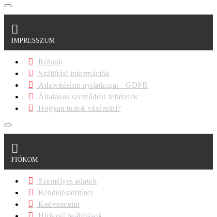
IMPRESSZUM
Rólunk
Szállítási információk
Adatvédelmi nyilatkozat - GDPR
Általános szerződési feltételek
Hogyan tudok vásárolni?
FIÓKOM
Személyes adatok
Rendeléstörténet
Kedvenceim
Hírlevél beállítások