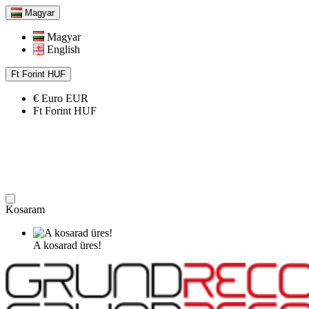
Magyar
Magyar
English
Ft
Forint
HUF
€
Euro
EUR
Ft
Forint
HUF
Kosaram
A kosarad üres!