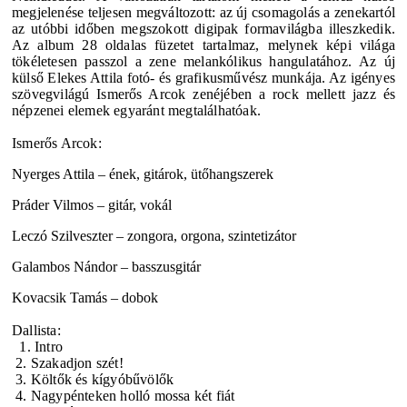
megjelenése teljesen megváltozott: az új csomagolás a zenekartól
az utóbbi időben megszokott digipak formavilágba illeszkedik.
Az album 28 oldalas füzetet tartalmaz, melynek képi világa
tökéletesen passzol a zene melankólikus hangulatához.
Az új
külső Elekes Attila fotó- és grafikusművész munkája. A
z igényes
szövegvilágú Ismerős Arcok zenéjében a rock mellett jazz és
népzenei elemek egyaránt megtalálhatóak.
Ismerős Arcok:
Nyerges Attila – ének, gitárok, ütőhangszerek
Práder Vilmos – gitár, vokál
Leczó Szilveszter – zongora, orgona, szintetizátor
Galambos Nándor – basszusgitár
Kovacsik Tamás – dobok
Dallista:
1. Intro
2. Szakadjon szét!
3. Költők és kígyóbűvölők
4. Nagypénteken holló mossa két fiát