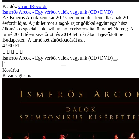
Kiadó::
GrundRecords
Ismerős Arcok - Egy vérből valók vagyunk (CD+DVD)
Az Ismerős Arcok zenekar 2019-ben ünnepli a fennállásának 20.
évfordulóját. A jubileumot a tagok rajongóikkal együtt egy húsz
állomásos speciális akusztikus koncertsorozattal ünnepelték meg. A
turné 2018 télen kezdődött és 2019 februárjában fejeződött be
Budapesten. A turné két záróelőadását az..
4 990 Ft
Ismerős Arcok - Egy vérből valók vagyunk (CD+DVD)
Kosárba
Kívánságlistára