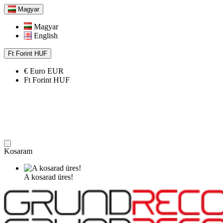
Magyar
Magyar
English
Ft
Forint
HUF
€
Euro
EUR
Ft
Forint
HUF
Kosaram
A kosarad üres!