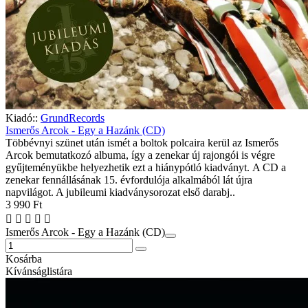
Kiadó::
GrundRecords
Ismerős Arcok - Egy a Hazánk (CD)
Többévnyi szünet után ismét a boltok polcaira kerül az Ismerős
Arcok bemutatkozó albuma, így a zenekar új rajongói is végre
gyűjteményükbe helyezhetik ezt a hiánypótló kiadványt. A CD a
zenekar fennállásának 15. évfordulója alkalmából lát újra
napvilágot. A jubileumi kiadványsorozat első darabj..
3 990 Ft
Ismerős Arcok - Egy a Hazánk (CD)
Kosárba
Kívánságlistára