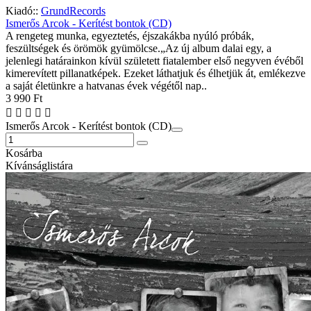
Kiadó::
GrundRecords
Ismerős Arcok - Kerítést bontok (CD)
A rengeteg munka, egyeztetés, éjszakákba nyúló próbák,
feszültségek és örömök gyümölcse.„Az új album dalai egy, a
jelenlegi határainkon kívül született fiatalember első negyven évéből
kimerevített pillanatképek. Ezeket láthatjuk és élhetjük át, emlékezve
a saját életünkre a hatvanas évek végétől nap..
3 990 Ft
Ismerős Arcok - Kerítést bontok (CD)
Kosárba
Kívánságlistára