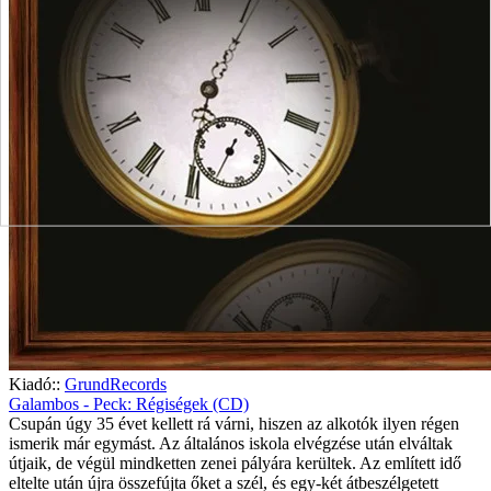
Kiadó::
GrundRecords
Galambos - Peck: Régiségek (CD)
Csupán úgy 35 évet kellett rá várni, hiszen az alkotók ilyen régen
ismerik már egymást. Az általános iskola elvégzése után elváltak
útjaik, de végül mindketten zenei pályára kerültek. Az említett idő
eltelte után újra összefújta őket a szél, és egy-két átbeszélgetett