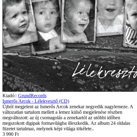
Kiadó::
GrundRecords
Ismerős Arcok - Lélekvesztő (CD)
Újból megjelent az Ismerős Arcok zenekar negyedik nagylemeze. A
változatlan tartalom mellett a lemez külső megjelenése részben
megváltozott: az új csomagolás a zenekartól az utóbbi időben
megszokott digipak formavilágba illeszkedik. Az album 24 oldalas
füzetet tartalmaz, melynek képi világa tökélete..
3 990 Ft