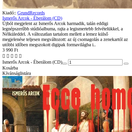
Kiadó::
GrundRecords
Ismerős Arcok - Éberálom (CD)
Újból megjelent az Ismerős Arcok harmadik, talán eddigi
legnépszerűbb stúdióalbuma, rajta a legismertebb felvételükkel, a
Nélküleddel. A változatlan tartalom mellett a lemez külső
megjelenése teljesen megváltozott: az új csomagolás a zenekartól az
utóbbi időben megszokott digipak formavilágba i..
3 990 Ft
Ismerős Arcok - Éberálom (CD)
Kosárba
Kívánságlistára