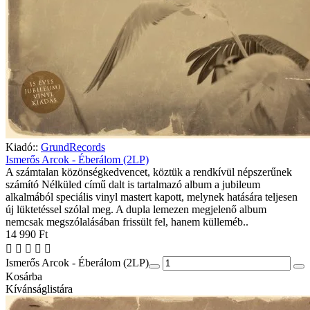
Kiadó::
GrundRecords
Ismerős Arcok - Éberálom (2LP)
A számtalan közönségkedvencet, köztük a rendkívül népszerűnek
számító Nélküled című dalt is tartalmazó album a jubileum
alkalmából speciális vinyl mastert kapott, melynek hatására teljesen
új lüktetéssel szólal meg. A dupla lemezen megjelenő album
nemcsak megszólalásában frissült fel, hanem külleméb..
14 990 Ft
Ismerős Arcok - Éberálom (2LP)
Kosárba
Kívánságlistára