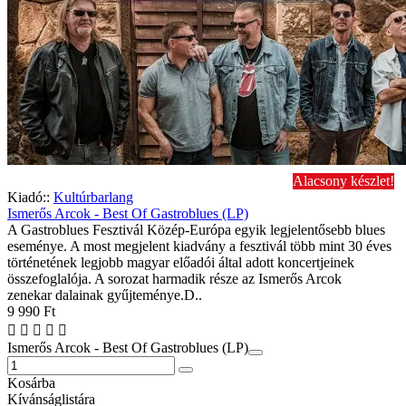
Alacsony készlet!
Kiadó::
Kultúrbarlang
Ismerős Arcok - Best Of Gastroblues (LP)
A Gastroblues Fesztivál Közép-Európa egyik legjelentősebb blues
eseménye. A most megjelent kiadvány a fesztivál több mint 30 éves
történetének legjobb magyar előadói által adott koncertjeinek
összefoglalója. A sorozat harmadik része az Ismerős Arcok
zenekar dalainak gyűjteménye.D..
9 990 Ft
Ismerős Arcok - Best Of Gastroblues (LP)
Kosárba
Kívánságlistára