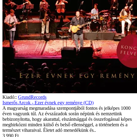
Kiadó::
GrundRecords
Ismerős Arcok - Ezer évnek egy reménye (CD)
A magyarság megmaradása szempontjából fontos és jelképes 1000
éven vagyunk túl. Az évszázadok során népünk és nemzetünk
bebizonyította, hogy akarattal, elszántsággal és összefogással képes
megbirkózni minden külső és belső ellenséggel, a történelem és a
természet viharaival. Életet adó menedékünk és..
3 990 Ft