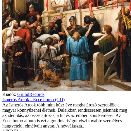
Kiadó::
GrundRecords
Ismerős Arcok - Ecce homo (CD)
Az Ismerős Arcok több mint húsz éve meghatározó szereplője a
magyar könnyűzenei életnek. Dalaikban rendszeresen jelennek meg
az identitás, az összetartozás, a hit és az emberi sors kérdései. Az
Ecce homo album is ezt a gondolatiságot viszi tovább: személyes
hangvételű, elmélyült anyag. A névválasztá..