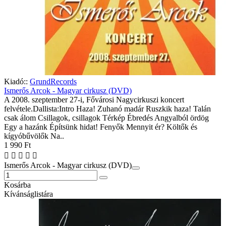
Kiadó::
GrundRecords
Ismerős Arcok - Magyar cirkusz (DVD)
A 2008. szeptember 27-i, Fővárosi Nagycirkuszi koncert
felvétele.Dallista:Intro Haza! Zuhanó madár Ruszkik haza! Talán
csak álom Csillagok, csillagok Térkép Ébredés Angyalból ördög
Egy a hazánk Építsünk hidat! Fenyők Mennyit ér? Költők és
kígyóbűvölők Na..
1 990 Ft
Ismerős Arcok - Magyar cirkusz (DVD)
Kosárba
Kívánságlistára