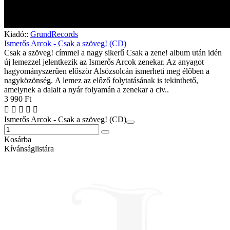
Kiadó::
GrundRecords
Ismerős Arcok - Csak a szöveg! (CD)
Csak a szöveg! címmel a nagy sikerű Csak a zene! album után idén
új lemezzel jelentkezik az Ismerős Arcok zenekar. Az anyagot
hagyományszerűen először Alsózsolcán ismerheti meg élőben a
nagyközönség. A lemez az előző folytatásának is tekinthető,
amelynek a dalait a nyár folyamán a zenekar a civ..
3 990 Ft
Ismerős Arcok - Csak a szöveg! (CD)
Kosárba
Kívánságlistára