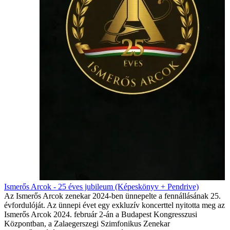
Ismerős Arcok - 25 éves jubileum (Képeskönyv + Pendrive)
Az Ismerős Arcok zenekar 2024-ben ünnepelte a fennállásának 25.
évfordulóját. Az ünnepi évet egy exkluzív koncerttel nyitotta meg az
Ismerős Arcok 2024. február 2-án a Budapest Kongresszusi
Központban, a Zalaegerszegi Szimfonikus Zenekar