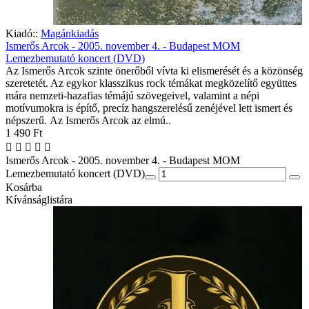
Kiadó::
Magánkiadás
Ismerős Arcok - 2005. november 4. - Budapest MOM
Lemezbemutató koncert (DVD)
Az Ismerős Arcok szinte önerőből vívta ki elismerését és a közönség
szeretetét. Az egykor klasszikus rock témákat megközelítő együttes
mára nemzeti-hazafias témájú szövegeivel, valamint a népi
motívumokra is építő, precíz hangszerelésű zenéjével lett ismert és
népszerű. Az Ismerős Arcok az elmú..
1 490 Ft
Ismerős Arcok - 2005. november 4. - Budapest MOM
Lemezbemutató koncert (DVD)
Kosárba
Kívánságlistára