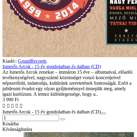
Kiadó::
GrundRecords
Ismerős Arcok - 15 év gondolatban és dalban (CD)
Az Ismerős Arcok zenekar – immáron 15 éve – albumaival, előadói
tevékenységével, nagyszámú közönséget vonzó koncertjeivel
népszerűsíti, tudatosítja, kultúránk szeretetének fontosságát. Ezért a
jubileumi évadot egy olyan gyűjteménnyel ünneplik meg, amely
igazi kuriózum. A lemez különlegessége, hogy a..
3 990 Ft
Ismerős Arcok - 15 év gondolatban és dalban (CD)
Kosárba
Kívánságlistára