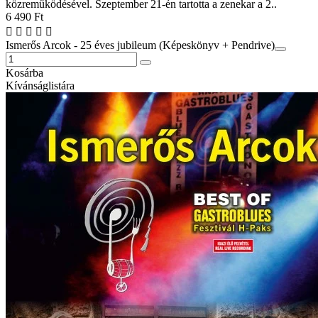
közreműködésével. Szeptember 21-én tartotta a zenekar a 2..
6 490 Ft
Ismerős Arcok - 25 éves jubileum (Képeskönyv + Pendrive)
Kosárba
Kívánságlistára