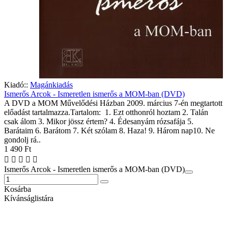
Kiadó::
Magánkiadás
Ismerős Arcok - Ismeretlen ismerős a MOM-ban (DVD)
A DVD a MOM Művelődési Házban 2009. március 7-én megtartott
előadást tartalmazza.Tartalom: 1. Ezt otthonról hoztam 2. Talán
csak álom 3. Mikor jössz értem? 4. Édesanyám rózsafája 5.
Barátaim 6. Barátom 7. Két szólam 8. Haza! 9. Három nap10. Ne
gondolj rá..
1 490 Ft
Ismerős Arcok - Ismeretlen ismerős a MOM-ban (DVD)
Kosárba
Kívánságlistára