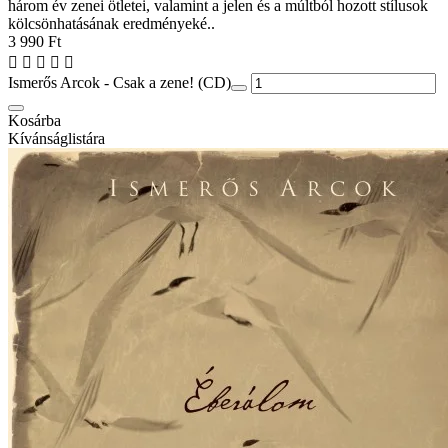
három év zenei ötletei, valamint a jelen és a múltból hozott stílusok
kölcsönhatásának eredményeké..
3 990 Ft
Ismerős Arcok - Csak a zene! (CD)
Kosárba
Kívánságlistára