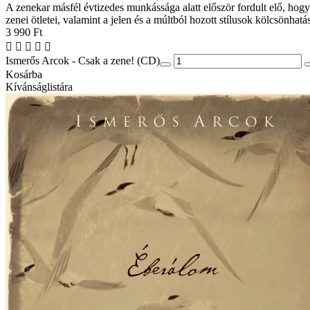
A zenekar másfél évtizedes munkássága alatt először fordult elő, hogy 
zenei ötletei, valamint a jelen és a múltból hozott stílusok kölcsönha
3 990 Ft
Ismerős Arcok - Csak a zene! (CD)
Kosárba
Kívánságlistára