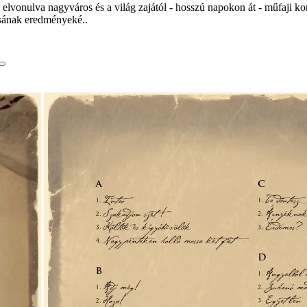
elvonulva nagyváros és a világ zajától - hosszú napokon át - műfaji kor
tásának eredményeké..