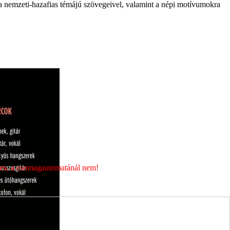
ra nemzeti-hazafias témájú szövegeivel, valamint a népi motívumokra
álasztani.
éges, a csomagautomatánál nem!