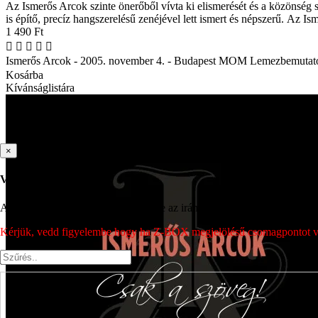
Az Ismerős Arcok szinte önerőből vívta ki elismerését és a közönség 
is építő, precíz hangszerelésű zenéjével lett ismert és népszerű. Az I
1 490 Ft
Ismerős Arcok - 2005. november 4. - Budapest MOM Lemezbemutat
Kosárba
Kívánságlistára
×
Válassz csomagpontot
A csomagpont kiválasztásához írd be az irányítószámot vagy a város nev
Kérjük, vedd figyelembe hogy ha Z-BOX megjelölésű csomagpontot vála