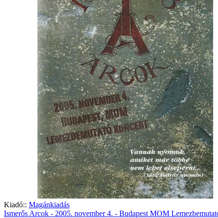
Kiadó::
Magánkiadás
Ismerős Arcok - 2005. november 4. - Budapest MOM Lemezbemutat