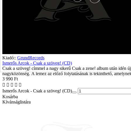
Kiadó::
GrundRecords
Ismerős Arcok - Csak a szöveg! (CD)
Csak a szöveg! címmel a nagy sikerű Csak a zene! album után idén ú
nagyközönség. A lemez az előző folytatásának is tekinthető, amelynek 
3 990 Ft
Ismerős Arcok - Csak a szöveg! (CD)
Kosárba
Kívánságlistára