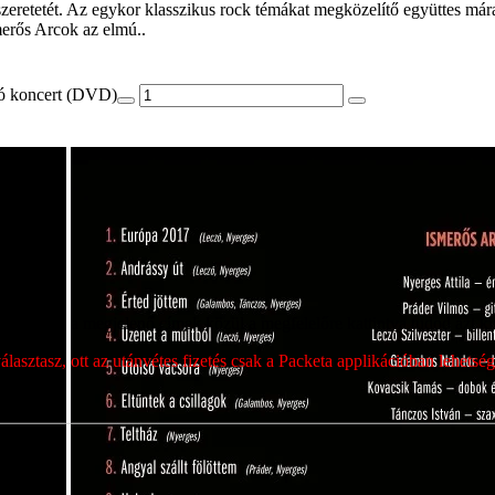
szeretetét. Az egykor klasszikus rock témákat megközelítő együttes má
smerős Arcok az elmú..
ó koncert (DVD)
ét, majd a megjelenő címek közül a megfelelőre kattintva tudod azt kiv
sztasz, ott az utánvétes fizetés csak a Packeta applikációban lehets