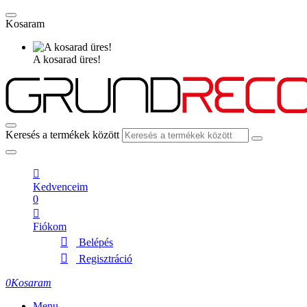
Kosaram
A kosarad üres!
Keresés a termékek között
Kedvenceim
0
Fiókom
Belépés
Regisztráció
0
Kosaram
Menu