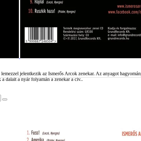
j lemezzel jelentkezik az Ismerős Arcok zenekar. Az anyagot hagyomán
a dalait a nyár folyamán a zenekar a civ..