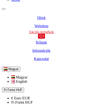
Hírek
Webshop
Akciós termékek
ÚJ
Rólunk
Információk
Kapcsolat
Magyar
Magyar
English
Ft
Forint
HUF
€
Euro
EUR
Ft
Forint
HUF