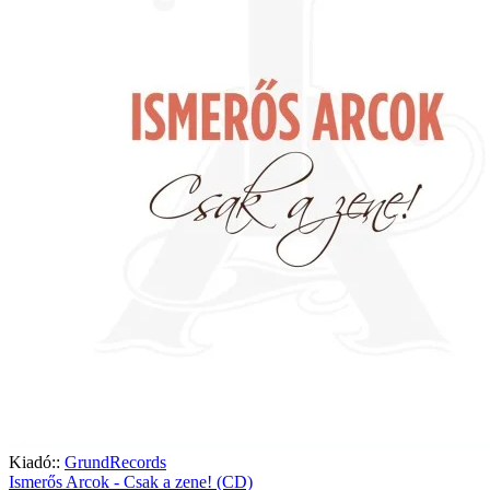
Kiadó::
GrundRecords
Ismerős Arcok - Csak a zene! (CD)