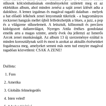
stílusok kölcsönhatásának eredményeként született meg ez az
eklektikus album, ahol minden zenész a saját zenei ízlését adta a
dalokhoz. A lemez izgalmas és magával ragadó dalaiban - melyek
a hat előadó lelkének zenei lenyomatát tükrözik - a hagyományos
rockzenei hangzás mellet újból felfedezhetjük a blues, a jazz, a pop
és a világzene stíluselemeit. A letisztult, kifinomult és precízen
kidolgozott dallamvilágot, Nyerges Attila értékes gondolatai
emelik arra a magas szintre, amely évek óta jellemzi az Ismerős
Arcok zenei munkásságát. Az album 13 új szerzeménye ezúttal is
minden korosztálynak szól és most is azokat az aktuális érzéseinket
fogalmazza meg, amelyeket semmi más nem tud ennyire magával
ragadóan közvetíteni: CSAK A ZENE!
Dallista:
1. Fuss
2. Amerika
3. Globális felmelegedés
4. Isten veled!