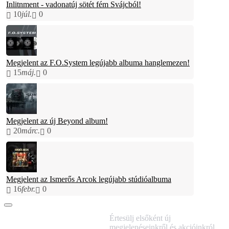
Inlitnment - vadonatúj sötét fém Svájcból!
10
júl.
0
Megjelent az F.O.System legújabb albuma hanglemezen!
15
máj.
0
Megjelent az új Beyond album!
20
márc.
0
Megjelent az Ismerős Arcok legújabb stúdióalbuma
16
febr.
0
IRATKOZZ FEL
Értesülj elsőként új
HÍRLEVELÜNKRE!
megjelenéseinkről és akcióinkról.