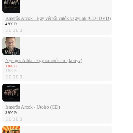
Ismerős Arcok - Egy vérből valók vagyunk (CD+DVD)
4 990 Ft
Nyerges Attila - Egy ismerős arc (könyv)
1 990 Ft
4 990 Ft
Ismerős Arcok - Utolsó (CD)
3 990 Ft