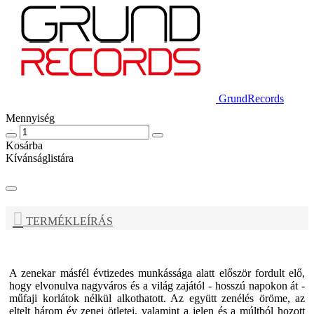
GrundRecords
Mennyiség
Kosárba
Kívánságlistára
TERMÉKLEÍRÁS
A zenekar másfél évtizedes munkássága alatt először fordult elő,
hogy elvonulva nagyváros és a világ zajától - hosszú napokon át -
műfaji korlátok nélkül alkothatott. Az együtt zenélés öröme, az
eltelt három év zenei ötletei, valamint a jelen és a múltból hozott