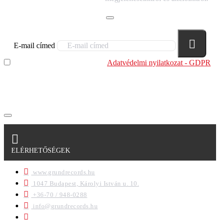
E-mail címed
Elolvastam és megértettem az
Adatvédelmi nyilatkozat - GDPR
szabályzatban leírtakat. Tudomásul veszem, hogy a
regisztrációkor megadott adataim egy részét anonimizált
formában a cég marketing célokra felhasználja.
ELÉRHETŐSÉGEK
www.grundrecords.hu
1047 Budapest, Károlyi István u. 10.
+36-70 / 948-0288
info@grundrecords.hu