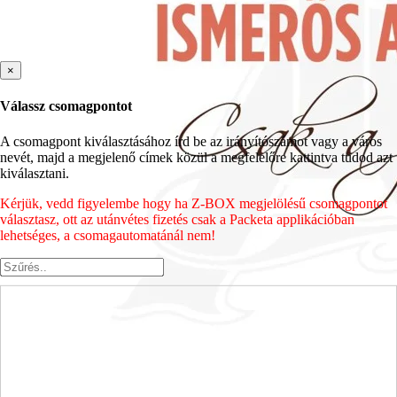
×
Válassz csomagpontot
A csomagpont kiválasztásához írd be az irányítószámot vagy a város
nevét, majd a megjelenő címek közül a megfelelőre kattintva tudod azt
kiválasztani.
Kérjük, vedd figyelembe hogy ha Z-BOX megjelölésű csomagpontot
választasz, ott az utánvétes fizetés csak a Packeta applikációban
lehetséges, a csomagautomatánál nem!