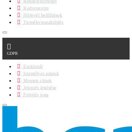
Rendeléstörténet
Kedvenceim
Hírlevél beállítások
Termékvisszaküldés
GDPR
Eszköztár
Személyes adatok
Mentett címek
Jelentés lekérése
Felejtés joga