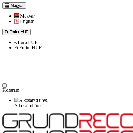
Magyar
Magyar
English
Ft
Forint
HUF
€
Euro
EUR
Ft
Forint
HUF
Kosaram
A kosarad üres!