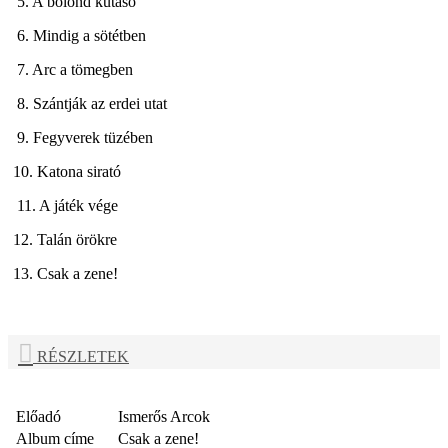
5. A bolond kútásó
6. Mindig a sötétben
7. Arc a tömegben
8. Szántják az erdei utat
9. Fegyverek tüzében
10. Katona sirató
11. A játék vége
12. Talán örökre
13. Csak a zene!
RÉSZLETEK
Előadó
Ismerős Arcok
Album címe
Csak a zene!