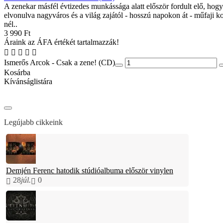
A zenekar másfél évtizedes munkássága alatt először fordult elő, hogy
elvonulva nagyváros és a világ zajától - hosszú napokon át - műfaji k
nél..
3 990 Ft
Áraink az ÁFA értékét tartalmazzák!
Ismerős Arcok - Csak a zene! (CD)
Kosárba
Kívánságlistára
Legújabb cikkeink
Demjén Ferenc hatodik stúdióalbuma először vinylen
28
júl.
0