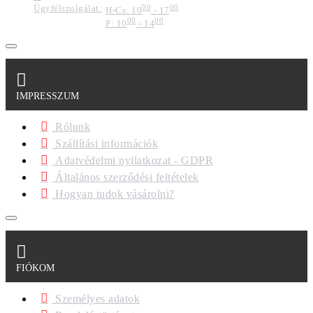
Ügyfélszolgálat:
00
00
H-Cs: 10
- 17
00
00
P: 10
- 14
IMPRESSZUM
Rólunk
Szállítási információk
Adatvédelmi nyilatkozat - GDPR
Általános szerződési feltételek
Hogyan tudok vásárolni?
FIÓKOM
Személyes adatok