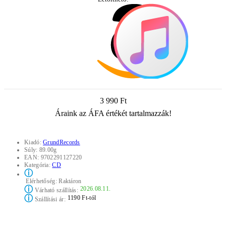
3 990 Ft
Áraink az ÁFA értékét tartalmazzák!
Kiadó:
GrundRecords
Súly:
89.00g
EAN:
9702291127220
Kategória:
CD
ⓘ
Elérhetőség:
Raktáron
ⓘ
2026.08.11.
Várható szállítás:
ⓘ
1190 Ft-tól
Szállítási ár: