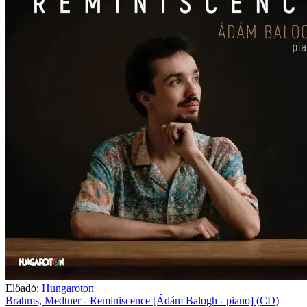
Előadó:
Hungaroton
Brahms, Medtner - Reminiscence [Ádám Balogh - piano] (CD)