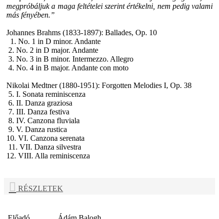
megpróbáljuk a maga feltételei szerint értékelni, nem pedig valami
más fényében.”
Johannes Brahms (1833-1897): Ballades, Op. 10
1. No. 1 in D minor. Andante
2. No. 2 in D major. Andante
3. No. 3 in B minor. Intermezzo. Allegro
4. No. 4 in B major. Andante con moto
Nikolai Medtner (1880-1951): Forgotten Melodies I, Op. 38
5. I. Sonata reminiscenza
6. II. Danza graziosa
7. III. Danza festiva
8. IV. Canzona fluviala
9. V. Danza rustica
10. VI. Canzona serenata
11. VII. Danza silvestra
12. VIII. Alla reminiscenza
RÉSZLETEK
Előadó
Ádám Balogh