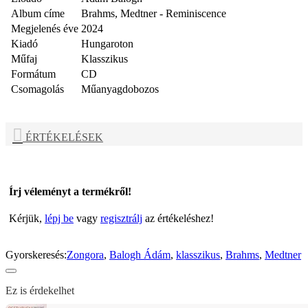
Album címe
Brahms, Medtner - Reminiscence
Megjelenés éve
2024
Kiadó
Hungaroton
Műfaj
Klasszikus
Formátum
CD
Csomagolás
Műanyagdobozos
ÉRTÉKELÉSEK
Írj véleményt a termékről!
Kérjük,
lépj be
vagy
regisztrálj
az értékeléshez!
Gyorskeresés:
Zongora
,
Balogh Ádám
,
klasszikus
,
Brahms
,
Medtner
Ez is érdekelhet