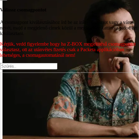
Válassz csomagpontot
A csomagpont kiválasztásához írd be az irányítószámot vagy a város
nevét, majd a megjelenő címek közül a megfelelőre kattintva tudod azt
kiválasztani.
Kérjük, vedd figyelembe hogy ha Z-BOX megjelölésű csomagpontot
választasz, ott az utánvétes fizetés csak a Packeta applikációban
lehetséges, a csomagautomatánál nem!