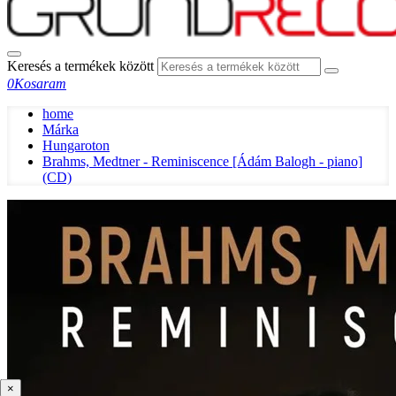
Keresés a termékek között
0
Kosaram
home
Márka
Hungaroton
Brahms, Medtner - Reminiscence [Ádám Balogh - piano]
(CD)
×