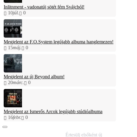
Inlitnment - vadonatúj sötét fém Svájcból!
10
júl.
0
Megjelent az F.O.System legújabb albuma hanglemezen!
15
máj.
0
Megjelent az új Beyond album!
20
márc.
0
Megjelent az Ismerős Arcok legújabb stúdióalbuma
16
febr.
0
IRATKOZZ FEL
Értesülj elsőként új