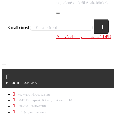
HÍRLEVELÜNKRE!
megjelenéseinkről és akcióinkról.
E-mail címed
Elolvastam és megértettem az
Adatvédelmi nyilatkozat - GDPR
szabályzatban leírtakat. Tudomásul veszem, hogy a
regisztrációkor megadott adataim egy részét anonimizált
formában a cég marketing célokra felhasználja.
ELÉRHETŐSÉGEK
www.grundrecords.hu
1047 Budapest, Károlyi István u. 10.
+36-70 / 948-0288
info@grundrecords.hu