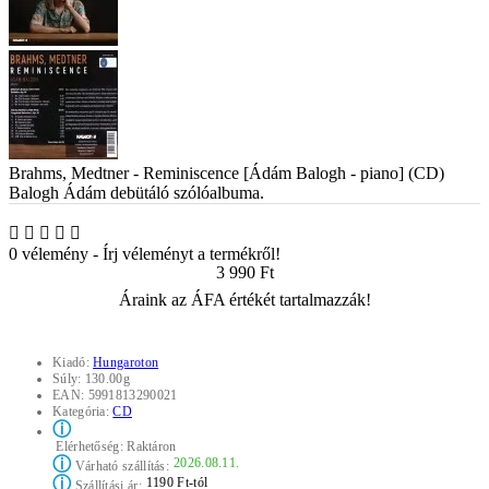
Brahms, Medtner - Reminiscence [Ádám Balogh - piano] (CD)
Balogh Ádám debütáló szólóalbuma.
0 vélemény
-
Írj véleményt a termékről!
3 990 Ft
Áraink az ÁFA értékét tartalmazzák!
Kiadó:
Hungaroton
Súly:
130.00g
EAN:
5991813290021
Kategória:
CD
ⓘ
Elérhetőség:
Raktáron
ⓘ
2026.08.11.
Várható szállítás:
ⓘ
1190 Ft-tól
Szállítási ár: