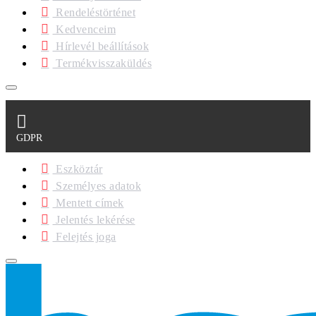
Rendeléstörténet
Kedvenceim
Hírlevél beállítások
Termékvisszaküldés
GDPR
Eszköztár
Személyes adatok
Mentett címek
Jelentés lekérése
Felejtés joga