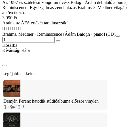
Az 1997-es születésű zongoraművész Balogh Ádám debütáló albuma,
Reminiscence! Egy izgalmas zenei utazás Brahms és Medtner világá
a következő..
3 990 Ft
Áraink az ÁFA értékét tartalmazzák!
Brahms, Medtner - Reminiscence [Ádám Balogh - piano] (CD)
Kosárba
Kívánságlistára
Legújabb cikkeink
Demjén Ferenc hatodik stúdióalbuma először vinylen
28
júl.
0