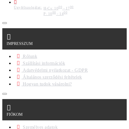
Ügyfélszolgálat:
00
00
H-Cs: 10
- 17
00
00
P: 10
- 14
IMPRESSZUM
Rólunk
Szállítási információk
Adatvédelmi nyilatkozat - GDPR
Általános szerződési feltételek
Hogyan tudok vásárolni?
FIÓKOM
Személyes adatok