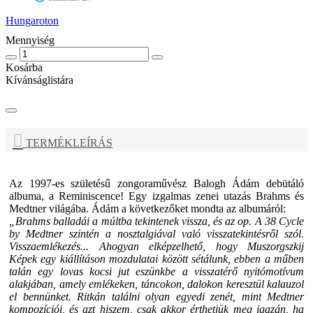
Hungaroton
Mennyiség
Kosárba
Kívánságlistára
TERMÉKLEÍRÁS
Az 1997-es születésű zongoraművész Balogh Ádám debütáló
albuma, a Reminiscence! Egy izgalmas zenei utazás Brahms és
Medtner világába. Ádám a következőket mondta az albumáról:
„Brahms balladái a múltba tekintenek vissza, és az op. A 38 Cycle
by Medtner szintén a nosztalgiával való visszatekintésről szól.
Visszaemlékezés... Ahogyan elképzelhető, hogy Muszorgszkij
Képek egy kiállításon mozdulatai között sétálunk, ebben a műben
talán egy lovas kocsi jut eszünkbe a visszatérő nyitómotívum
alakjában, amely emlékeken, táncokon, dalokon keresztül kalauzol
el bennünket. Ritkán találni olyan egyedi zenét, mint Medtner
kompozíciói, és azt hiszem, csak akkor érthetjük meg igazán, ha