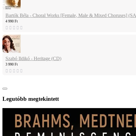
Bartók Béla - Choral Works [Female, Male & Mixed Choruses] (
4 990 Ft
Szabó Ildikó - Heritage (CD)
3 990 Ft
Legutóbb megtekintett