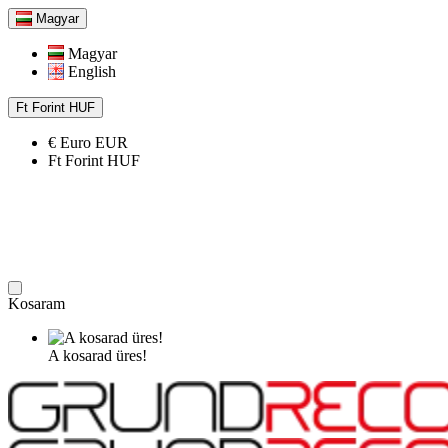
Magyar
Magyar
English
Ft
Forint
HUF
€
Euro
EUR
Ft
Forint
HUF
Kosaram
A kosarad üres!