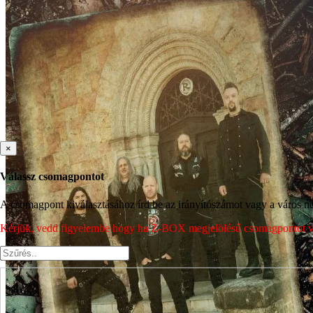
×
Válassz csomagpontot
A csomagpont kiválasztásához írd be az irányítószámot vagy a város nev
Kérjük, vedd figyelembe hogy ha Z-BOX megjelölésű csomagpontot vála