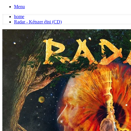
Menu
home
Radar - Kétszer élni (CD)