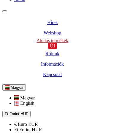
Hírek
Webshop
Akciós termékek
ÚJ
Rólunk
Információk
Kapcsolat
Magyar
Magyar
English
Ft
Forint
HUF
€
Euro
EUR
Ft
Forint
HUF