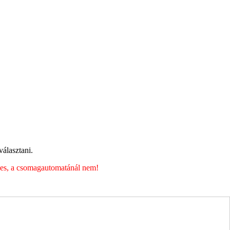
álasztani.
éges, a csomagautomatánál nem!