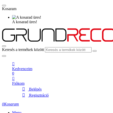
Kosaram
A kosarad üres!
Keresés a termékek között
Kedvenceim
0
Fiókom
Belépés
Regisztráció
0
Kosaram
Menu