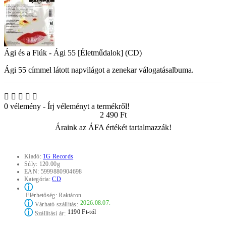
Ági és a Fiúk - Ági 55 [Életműdalok] (CD)
Ági 55 címmel látott napvilágot a zenekar válogatásalbuma.
0 vélemény
-
Írj véleményt a termékről!
2 490 Ft
Áraink az ÁFA értékét tartalmazzák!
Kiadó:
1G Records
Súly:
120.00g
EAN:
5999880904698
Kategória:
CD
ⓘ
Elérhetőség:
Raktáron
ⓘ
2026.08.07.
Várható szállítás:
ⓘ
1190 Ft-tól
Szállítási ár: