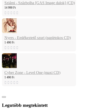
Sziámi - Százbolha [GAS Image dalok] (CD)
14 990 Ft
Nyers - Emlékeztető szuri (papírtokos CD)
1 490 Ft
Cyber Zone - Level One (maxi CD)
1 490 Ft
Legutóbb megtekintett