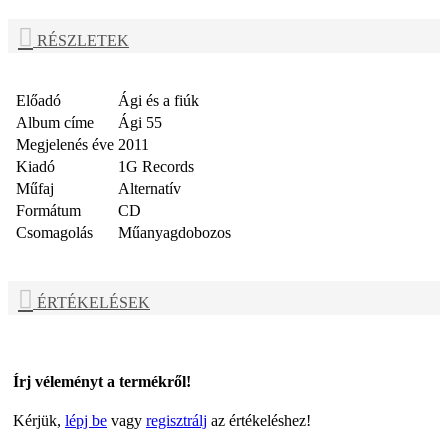
RÉSZLETEK
Előadó
Ági és a fiúk
Album címe
Ági 55
Megjelenés éve
2011
Kiadó
1G Records
Műfaj
Alternatív
Formátum
CD
Csomagolás
Műanyagdobozos
ÉRTÉKELÉSEK
Írj véleményt a termékről!
Kérjük,
lépj be
vagy
regisztrálj
az értékeléshez!