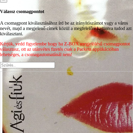
Válassz csomagpontot
A csomagpont kiválasztásához írd be az irányítószámot vagy a város
nevét, majd a megjelenő címek közül a megfelelőre kattintva tudod azt
kiválasztani.
Kérjük, vedd figyelembe hogy ha Z-BOX megjelölésű csomagpontot
választasz, ott az utánvétes fizetés csak a Packeta applikációban
lehetséges, a csomagautomatánál nem!