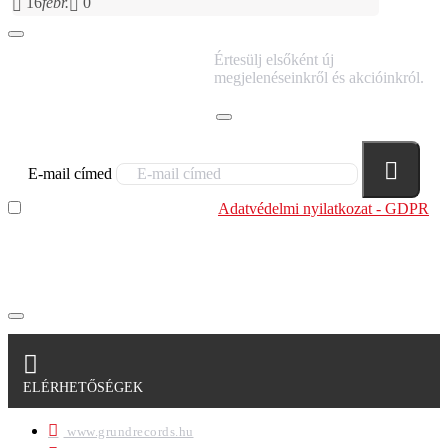
16
febr.
0
IRATKOZZ FEL
Értesülj elsőként új
HÍRLEVELÜNKRE!
megjelenéseinkről és akcióinkról.
E-mail címed
Elolvastam és megértettem az
Adatvédelmi nyilatkozat - GDPR
szabályzatban leírtakat. Tudomásul veszem, hogy a
regisztrációkor megadott adataim egy részét anonimizált
formában a cég marketing célokra felhasználja.
ELÉRHETŐSÉGEK
www.grundrecords.hu