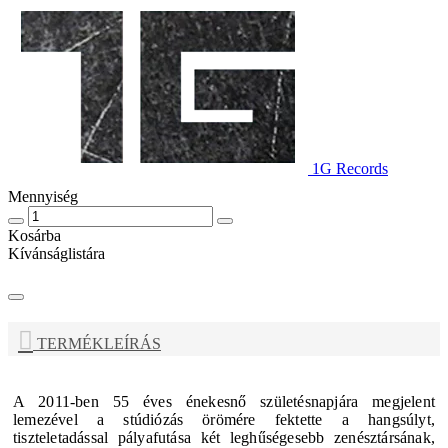
1G Records
Mennyiség
Kosárba
Kívánságlistára
TERMÉKLEÍRÁS
A 2011-ben 55 éves énekesnő születésnapjára megjelent
lemezével a stúdiózás örömére fektette a hangsúlyt,
tiszteletadással pályafutása két leghűségesebb zenésztársának,