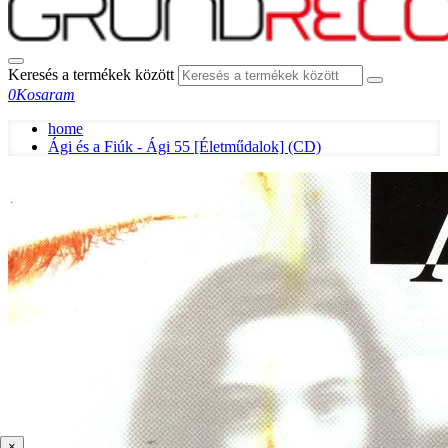
Keresés a termékek között
0
Kosaram
home
Ági és a Fiúk - Ági 55 [Életműdalok] (CD)
×