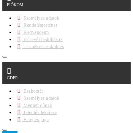
FIÓKOM
Személyes adatok
Rendeléstörténet
Kedvenceim
Hírlevél beállítások
Termékvisszaküldés
GDPR
Eszköztár
Személyes adatok
Mentett címek
Jelentés lekérése
Felejtés joga