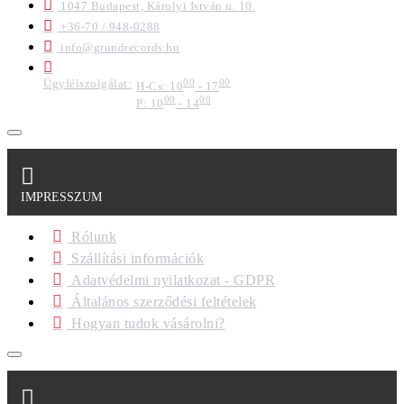
1047 Budapest, Károlyi István u. 10.
+36-70 / 948-0288
info@grundrecords.hu
Ügyfélszolgálat:
00
00
H-Cs: 10
- 17
00
00
P: 10
- 14
IMPRESSZUM
Rólunk
Szállítási információk
Adatvédelmi nyilatkozat - GDPR
Általános szerződési feltételek
Hogyan tudok vásárolni?