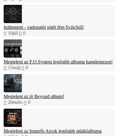
Inlitnment - vadonatúj sötét fém Svájcból!
10
júl.
0
Megjelent az F.O.System legújabb albuma hanglemezen!
15
máj.
0
Megjelent az új Beyond album!
20
márc.
0
Megjelent az Ismerős Arcok legújabb stúdióalbuma