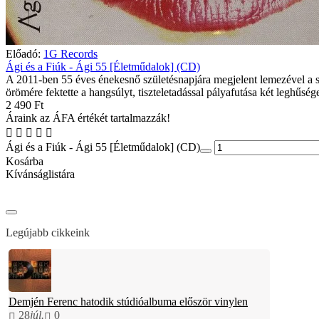
Előadó:
1G Records
Ági és a Fiúk - Ági 55 [Életműdalok] (CD)
A 2011-ben 55 éves énekesnő születésnapjára megjelent lemezével a 
örömére fektette a hangsúlyt, tiszteletadással pályafutása két leghűsége
2 490 Ft
Áraink az ÁFA értékét tartalmazzák!
Ági és a Fiúk - Ági 55 [Életműdalok] (CD)
Kosárba
Kívánságlistára
Legújabb cikkeink
Demjén Ferenc hatodik stúdióalbuma először vinylen
28
júl.
0