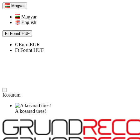
Magyar
Magyar
English
Ft
Forint
HUF
€
Euro
EUR
Ft
Forint
HUF
Kosaram
A kosarad üres!