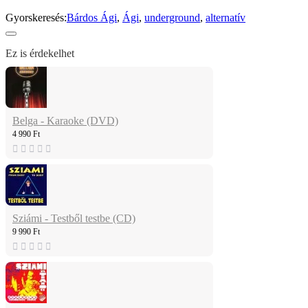
Gyorskeresés:
Bárdos Ági
,
Ági
,
underground
,
alternatív
Ez is érdekelhet
Belga - Karaoke (DVD)
4 990 Ft
Sziámi - Testből testbe (CD)
9 990 Ft