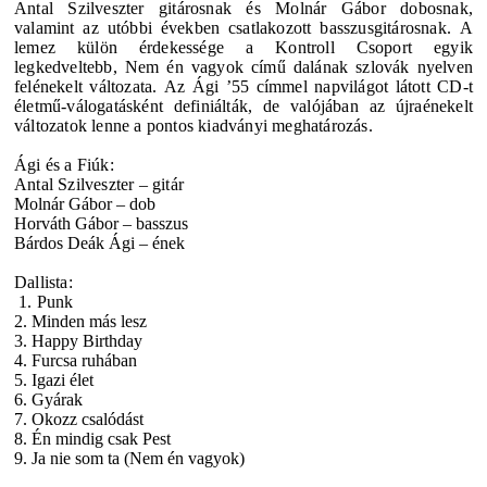
Antal Szilveszter gitárosnak és Molnár Gábor dobosnak,
valamint az utóbbi években csatlakozott basszusgitárosnak.
A
lemez külön érdekessége a Kontroll Csoport egyik
legkedveltebb, Nem én vagyok című dalának szlovák nyelven
felénekelt változata.
Az Ági ’55 címmel napvilágot látott CD-t
életmű-válogatásként definiálták, de valójában az újraénekelt
változatok lenne a pontos kiadványi meghatározás.
Ági és a Fiúk:
Antal Szilveszter – gitár
Molnár Gábor – dob
Horváth Gábor – basszus
Bárdos Deák Ági – ének
Dallista:
1. Punk
2. Minden más lesz
3. Happy Birthday
4. Furcsa ruhában
5. Igazi élet
6. Gyárak
7. Okozz csalódást
8. Én mindig csak Pest
9. Ja nie som ta (Nem én vagyok)