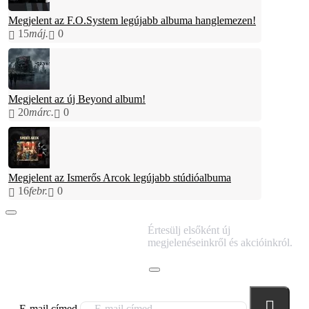
Megjelent az F.O.System legújabb albuma hanglemezen!
15
máj.
0
Megjelent az új Beyond album!
20
márc.
0
Megjelent az Ismerős Arcok legújabb stúdióalbuma
16
febr.
0
IRATKOZZ FEL
Értesülj elsőként új
HÍRLEVELÜNKRE!
megjelenéseinkről és akcióinkról.
E-mail címed