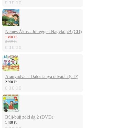
Nemes Ákos - Jó reggelt Nagykópé! (CD)
1 490 Ft
2 790 Ft
Aranyudvar - Dalos tanya udvarán (CD)
2 890 Ft
Bújj-bújj zöld ág 2 (DVD)
1 490 Ft