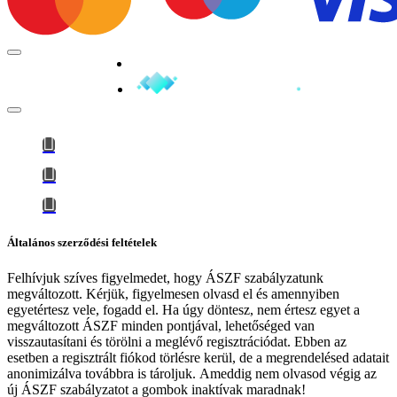
Minden jog fenntartva © 2026
Általános szerződési feltételek
Felhívjuk szíves figyelmedet, hogy
ÁSZF szabályzatunk
megváltozott
. Kérjük, figyelmesen olvasd el és amennyiben
egyetértesz vele, fogadd el. Ha úgy döntesz, nem értesz egyet a
megváltozott ÁSZF minden pontjával, lehetőséged van
visszautasítani és törölni a meglévő regisztrációdat. Ebben az
esetben a regisztrált fiókod törlésre kerül, de a megrendelésed adatait
anonimizálva továbbra is tároljuk.
Ameddig nem olvasod végig az
új ÁSZF szabályzatot a gombok inaktívak maradnak!