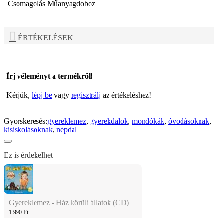
Csomagolás
Műanyagdoboz
ÉRTÉKELÉSEK
Írj véleményt a termékről!
Kérjük,
lépj be
vagy
regisztrálj
az értékeléshez!
Gyorskeresés:
gyereklemez
,
gyerekdalok
,
mondókák
,
óvodásoknak
,
kisiskolásoknak
,
népdal
Ez is érdekelhet
Gyereklemez - Ház körüli állatok (CD)
1 990 Ft