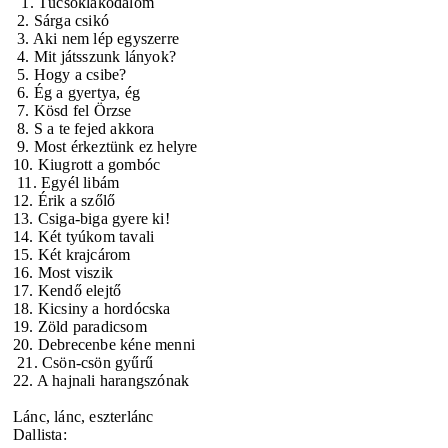
1. Tücsöklakodalom
2. Sárga csikó
3. Aki nem lép egyszerre
4. Mit játsszunk lányok?
5. Hogy a csibe?
6. Ég a gyertya, ég
7. Kösd fel Örzse
8. S a te fejed akkora
9. Most érkeztünk ez helyre
10. Kiugrott a gombóc
11. Egyél libám
12. Érik a szőlő
13. Csiga-biga gyere ki!
14. Két tyúkom tavali
15. Két krajcárom
16. Most viszik
17. Kendő elejtő
18. Kicsiny a hordócska
19. Zöld paradicsom
20. Debrecenbe kéne menni
21. Csön-csön gyűrű
22. A hajnali harangszónak
Lánc, lánc, eszterlánc
Dallista: