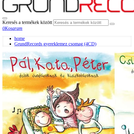
Keresés a termékek között
0
Kosaram
home
GrundRecords gyereklemez csomag (4CD)