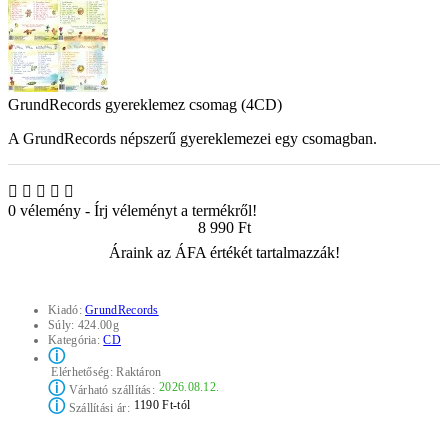
GrundRecords gyereklemez csomag (4CD)
A GrundRecords népszerű gyereklemezei egy csomagban.
0 vélemény
-
Írj véleményt a termékről!
8 990 Ft
Áraink az ÁFA értékét tartalmazzák!
Kiadó:
GrundRecords
Súly:
424.00g
Kategória:
CD
ⓘ
Elérhetőség:
Raktáron
ⓘ
2026.08.12.
Várható szállítás:
ⓘ
1190 Ft-tól
Szállítási ár: