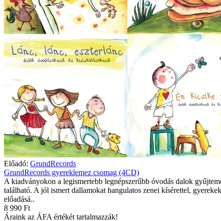
Előadó:
GrundRecords
GrundRecords gyereklemez csomag (4CD)
A kiadványokon a legismertebb legnépszerűbb óvodás dalok gyűjte
található. A jól ismert dallamokat hangulatos zenei kísérettel, gyereke
előadásá..
8 990 Ft
Áraink az ÁFA értékét tartalmazzák!