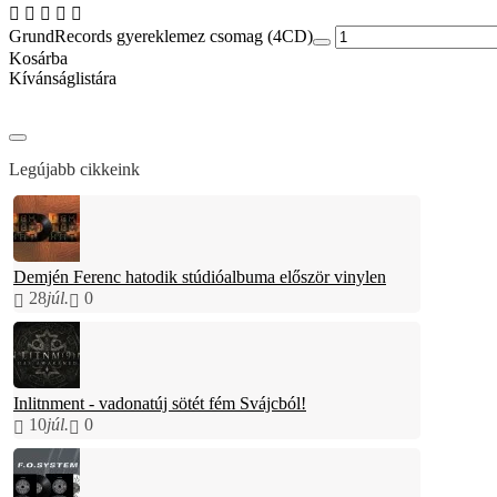
GrundRecords gyereklemez csomag (4CD)
Kosárba
Kívánságlistára
Legújabb cikkeink
Demjén Ferenc hatodik stúdióalbuma először vinylen
28
júl.
0
Inlitnment - vadonatúj sötét fém Svájcból!
10
júl.
0