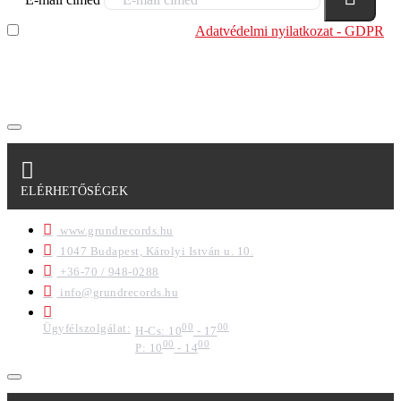
Elolvastam és megértettem az
Adatvédelmi nyilatkozat - GDPR
szabályzatban leírtakat. Tudomásul veszem, hogy a
regisztrációkor megadott adataim egy részét anonimizált
formában a cég marketing célokra felhasználja.
ELÉRHETŐSÉGEK
www.grundrecords.hu
1047 Budapest, Károlyi István u. 10.
+36-70 / 948-0288
info@grundrecords.hu
Ügyfélszolgálat:
00
00
H-Cs: 10
- 17
00
00
P: 10
- 14