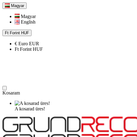
Magyar
Magyar
English
Ft
Forint
HUF
€
Euro
EUR
Ft
Forint
HUF
Kosaram
A kosarad üres!