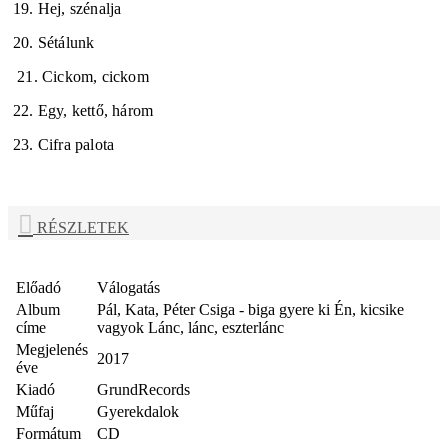
19. Hej, szénalja
20. Sétálunk
21. Cickom, cickom
22. Egy, kettő, három
23. Cifra palota
RÉSZLETEK
Előadó
Válogatás
Album
Pál, Kata, Péter Csiga - biga gyere ki Én, kicsike
címe
vagyok Lánc, lánc, eszterlánc
Megjelenés
2017
éve
Kiadó
GrundRecords
Műfaj
Gyerekdalok
Formátum
CD