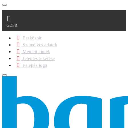
GDPR
Eszköztár
Személyes adatok
Mentett címek
Jelentés lekérése
Felejtés joga