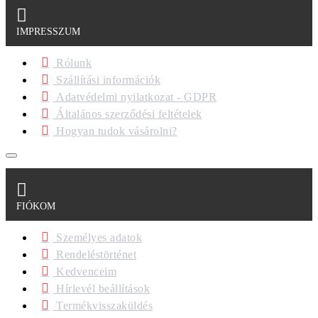
IMPRESSZUM
Rólunk
Szállítási információk
Adatvédelmi nyilatkozat - GDPR
Általános szerződési feltételek
Hogyan tudok vásárolni?
FIÓKOM
Személyes adatok
Rendeléstörténet
Kedvenceim
Hírlevél beállítások
Termékvisszaküldés