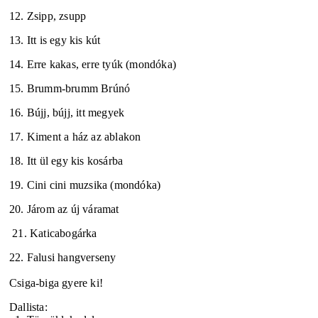
12. Zsipp, zsupp
13. Itt is egy kis kút
14. Erre kakas, erre tyúk (mondóka)
15. Brumm-brumm Brúnó
16. Bújj, bújj, itt megyek
17. Kiment a ház az ablakon
18. Itt ül egy kis kosárba
19. Cini cini muzsika (mondóka)
20. Járom az új váramat
21. Katicabogárka
22. Falusi hangverseny
Csiga-biga gyere ki!
Dallista: