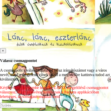
×
Válassz csomagpontot
A csomagpont kiválasztásához írd be az irányítószámot vagy a város
nevét, majd a megjelenő címek közül a megfelelőre kattintva tudod azt
kiválasztani.
Kérjük, vedd figyelembe hogy ha Z-BOX megjelölésű csomagpontot
választasz, ott az utánvétes fizetés csak a Packeta applikációban
lehetséges, a csomagautomatánál nem!