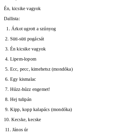
Én, kicsike vagyok
Dallista:
1. Árkot ugrott a szúnyog
2. Süti-süti pogácsát
3. Én kicsike vagyok
4. Lipem-lopom
5. Ecc, pecc, kimehetsz (mondóka)
6. Egy kismalac
7. Húzz-húzz engemet!
8. Hej tulipán
9. Kipp, kopp kalapács (mondóka)
10. Kecske, kecske
11. János úr