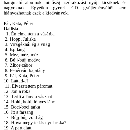
hangulatú albumok minőségi szórakozást nyújt kicsiknek és
nagyoknak. Egyetlen gyerek CD gyűjteményéből sem
hiányozhatnak ezek a kiadványok.
Pál, Kata, Péter
Dallista:
1. Én elmentem a vásárba
2. Hopp, Juliska
3. Virágéknál ég a világ
4. Ispiláng
5. Méz, méz, méz
6. Bújj-bújj medve
7. Zíbor-zábor
8. Fehérvári kapitány
9. Pál, Kata, Péter
10. Láttad-e?
11. Elvesztettem páromat
12. Jön a róka
13. Teríti a lány a vásznat
14. Hold, hold, fényes lánc
15. Boci-boci tarka
16. Itt a farsang
17. Bújj-bújj zöld ág
18. Hová mégy te kis nyulacska?
19. A part alatt