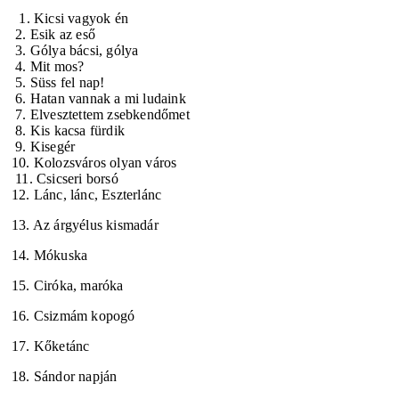
1. Kicsi vagyok én
2. Esik az eső
3. Gólya bácsi, gólya
4. Mit mos?
5. Süss fel nap!
6. Hatan vannak a mi ludaink
7. Elvesztettem zsebkendőmet
8. Kis kacsa fürdik
9. Kisegér
10. Kolozsváros olyan város
11. Csicseri borsó
12. Lánc, lánc, Eszterlánc
13. Az árgyélus kismadár
14. Mókuska
15. Ciróka, maróka
16. Csizmám kopogó
17. Kőketánc
18. Sándor napján