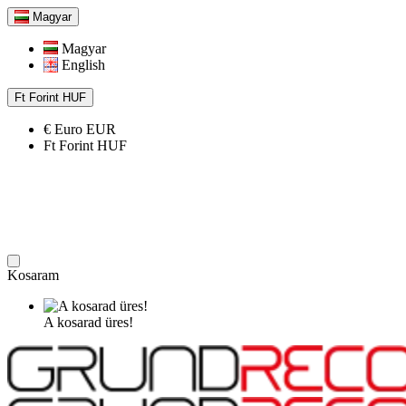
Magyar
Magyar
English
Ft
Forint
HUF
€
Euro
EUR
Ft
Forint
HUF
Kosaram
A kosarad üres!