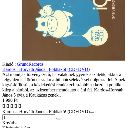
Kiadó::
GrundRecords
Kardos - Horváth János - Földlakó! (CD+DVD)
Azt mondják törvényszerű, ha valakinek gyereke születik, akkor a
felgyülemlett örömöt szakma-hű pótcselekvéssel dolgozza fel. A pék
kígyó-kiflit süt, a közlekedési rendőr zebra-lobbiba kezd, a politikus
kilép a pártból, az üzletember mentőautót ajánl fel. Kardos-Horváth
János 5 évig a Kaukázus zenek..
1 990 Ft
Kardos - Horváth János - Földlakó! (CD+DVD)
Kosárba
Kívánságlistára