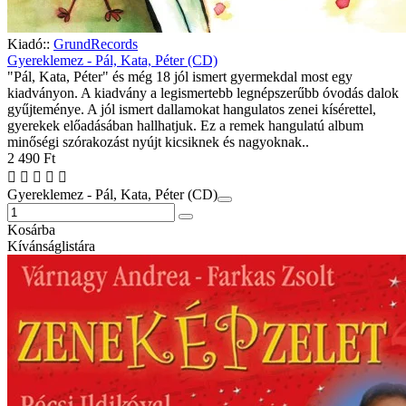
Kiadó::
GrundRecords
Gyereklemez - Pál, Kata, Péter (CD)
"Pál, Kata, Péter" és még 18 jól ismert gyermekdal most egy
kiadványon. A kiadvány a legismertebb legnépszerűbb óvodás dalok
gyűjteménye. A jól ismert dallamokat hangulatos zenei kísérettel,
gyerekek előadásában hallhatjuk. Ez a remek hangulatú album
minőségi szórakozást nyújt kicsiknek és nagyoknak..
2 490 Ft
Gyereklemez - Pál, Kata, Péter (CD)
Kosárba
Kívánságlistára