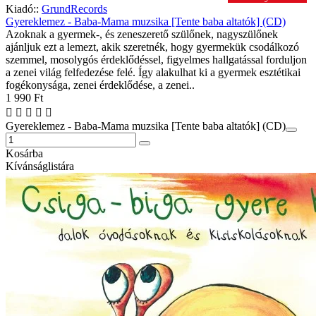
Kiadó::
GrundRecords
Gyereklemez - Baba-Mama muzsika [Tente baba altatók] (CD)
Azoknak a gyermek-, és zeneszerető szülőnek, nagyszülőnek
ajánljuk ezt a lemezt, akik szeretnék, hogy gyermekük csodálkozó
szemmel, mosolygós érdeklődéssel, figyelmes hallgatással forduljon
a zenei világ felfedezése felé. Így alakulhat ki a gyermek esztétikai
fogékonysága, zenei érdeklődése, a zenei..
1 990 Ft
Gyereklemez - Baba-Mama muzsika [Tente baba altatók] (CD)
Kosárba
Kívánságlistára