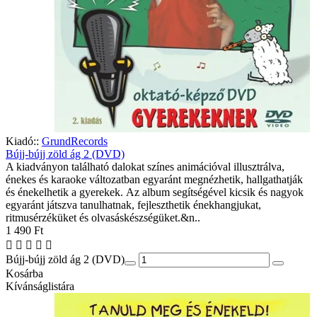
Kiadó::
GrundRecords
Bújj-bújj zöld ág 2 (DVD)
A kiadványon található dalokat színes animációval illusztrálva,
énekes és karaoke változatban egyaránt megnézhetik, hallgathatják
és énekelhetik a gyerekek. Az album segítségével kicsik és nagyok
egyaránt játszva tanulhatnak, fejleszthetik énekhangjukat,
ritmusérzéküket és olvasáskészségüket.&n..
1 490 Ft
Bújj-bújj zöld ág 2 (DVD)
Kosárba
Kívánságlistára