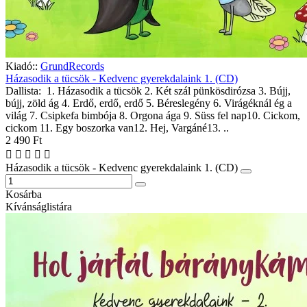
Kiadó::
GrundRecords
Házasodik a tücsök - Kedvenc gyerekdalaink 1. (CD)
Dallista: 1. Házasodik a tücsök 2. Két szál pünkösdirózsa 3. Bújj,
bújj, zöld ág 4. Erdő, erdő, erdő 5. Béreslegény 6. Virágéknál ég a
világ 7. Csipkefa bimbója 8. Orgona ága 9. Süss fel nap10. Cickom,
cickom 11. Egy boszorka van12. Hej, Vargáné13. ..
2 490 Ft
Házasodik a tücsök - Kedvenc gyerekdalaink 1. (CD)
Kosárba
Kívánságlistára