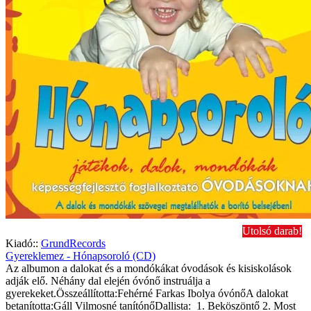
Utolsó darab!
Kiadó::
GrundRecords
Gyereklemez - Hónapsoroló (CD)
Az albumon a dalokat és a mondókákat óvodások és kisiskolások
adják elő. Néhány dal elején óvónő instruálja a
gyerekeket.Összeállította:Fehérné Farkas Ibolya óvónőA dalokat
betanította:Gáll Vilmosné tanítónőDallista: 1. Beköszöntő 2. Most