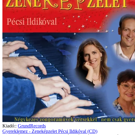
Kiadó::
GrundRecords
Gyereklemez - Zeneképzelet Pécsi Ildikóval (CD)