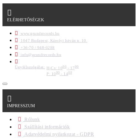
ELÉRHETŐSÉGEK
www.grundrecords.hu
1047 Budapest, Károlyi István u. 10.
+36-70 / 948-0288
info@grundrecords.hu
Ügyfélszolgálat:
00
00
H-Cs: 10
- 17
00
00
P: 10
- 14
IMPRESSZUM
Rólunk
Szállítási információk
Adatvédelmi nyilatkozat - GDPR