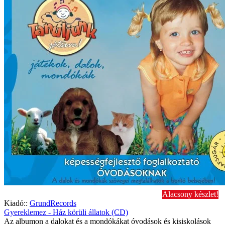
Alacsony készlet!
Kiadó::
GrundRecords
Gyereklemez - Ház körüli állatok (CD)
Az albumon a dalokat és a mondókákat óvodások és kisiskolások