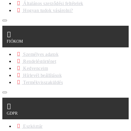
Általános szerződési feltételek
Hogyan tudok vásárolni?
FIÓKOM
Személyes adatok
Rendeléstörténet
Kedvenceim
Hírlevél beállítások
Termékvisszaküldés
GDPR
Eszköztár