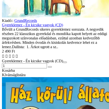
Kiadó::
GrundRecords
Gyereklemez - Én kicsike vagyok (CD)
Bővült a GrundRecords sikeres gyereklemez sorozata. A negyedik
részben 22 klasszikus gyerekdal és mondóka kapott helyett az eddigi
megszokott színvonalas előadásban, ezúttal azonban kedvezőbb
árfekvésben. Minden óvodás és kisiskolás kedvence lehet ez a
lemez.Dallista: 1. Árkot ugrott a sz..
2 490 Ft
Gyereklemez - Én kicsike vagyok (CD)
Kosárba
Kívánságlistára