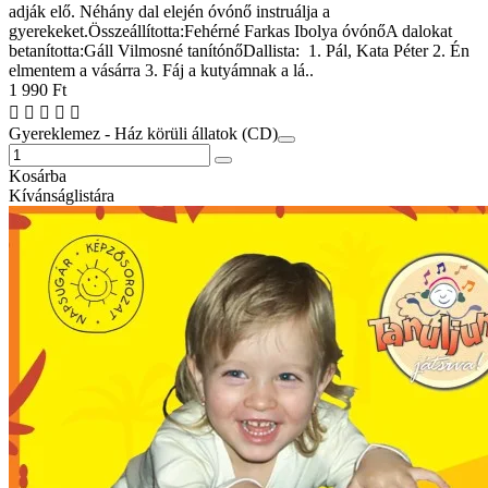
adják elő. Néhány dal elején óvónő instruálja a
gyerekeket.Összeállította:Fehérné Farkas Ibolya óvónőA dalokat
betanította:Gáll Vilmosné tanítónőDallista: 1. Pál, Kata Péter 2. Én
elmentem a vásárra 3. Fáj a kutyámnak a lá..
1 990 Ft
Gyereklemez - Ház körüli állatok (CD)
Kosárba
Kívánságlistára