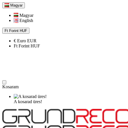
Magyar
Magyar
English
Ft
Forint
HUF
€
Euro
EUR
Ft
Forint
HUF
Kosaram
A kosarad üres!