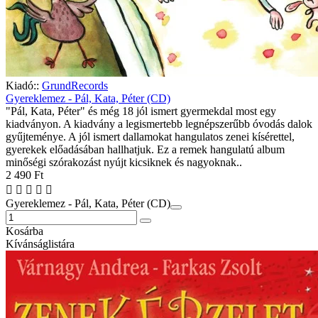
Kiadó::
GrundRecords
Gyereklemez - Pál, Kata, Péter (CD)
"Pál, Kata, Péter" és még 18 jól ismert gyermekdal most egy
kiadványon. A kiadvány a legismertebb legnépszerűbb óvodás dalok
gyűjteménye. A jól ismert dallamokat hangulatos zenei kísérettel,
gyerekek előadásában hallhatjuk. Ez a remek hangulatú album
minőségi szórakozást nyújt kicsiknek és nagyoknak..
2 490 Ft
Gyereklemez - Pál, Kata, Péter (CD)
Kosárba
Kívánságlistára