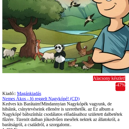
Alacsony készlet!
-47%
Kiadó::
Magánkiadás
Nemes Ákos - Jó reggelt Nagykópé! (CD)
Kedves kis Barátaim!Mindannyian Nagykópék vagyunk, de
hibáink, csínytevéseink ellenére is szerethetők. az Ez album a
Nagykópé bábszínház csodálatos előadásaihoz született dalbetétek
fűzére. Tizenöt dalban jókedvűen mesélek nektek az állatokról, a
barátságról, a családról, a szorgalomr..