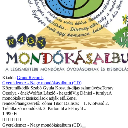
Kiadó::
GrundRecords
Gyereklemez - Nagy mondókásalbum (CD)
Közreműködik:Szabó Gyula Kossuth-díjas színművészTerray
Orsolya - énekWolfárt László - hegedűVig Dániel - furulyaA
mondókákat kisiskolások adják elő.Zenei
rendező/hangszerelő: Zónai Tibor Dallista: 1. Kiolvasó 2.
Tréfálkozó mondókák 3. Parton ül a két nyúl ..
1 990 Ft
Gyereklemez - Nagy mondókásalbum (CD)