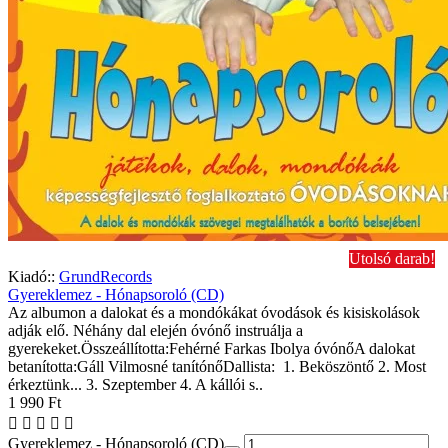
Utolsó darab!
Kiadó::
GrundRecords
Gyereklemez - Hónapsoroló (CD)
Az albumon a dalokat és a mondókákat óvodások és kisiskolások
adják elő. Néhány dal elején óvónő instruálja a
gyerekeket.Összeállította:Fehérné Farkas Ibolya óvónőA dalokat
betanította:Gáll Vilmosné tanítónőDallista: 1. Beköszöntő 2. Most
érkeztünk... 3. Szeptember 4. A kállói s..
1 990 Ft
Gyereklemez - Hónapsoroló (CD)