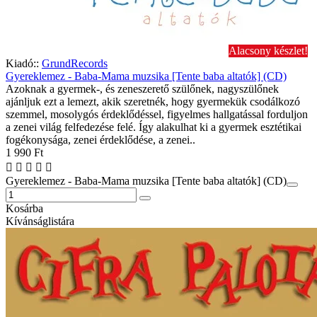
Alacsony készlet!
Kiadó::
GrundRecords
Gyereklemez - Baba-Mama muzsika [Tente baba altatók] (CD)
Azoknak a gyermek-, és zeneszerető szülőnek, nagyszülőnek
ajánljuk ezt a lemezt, akik szeretnék, hogy gyermekük csodálkozó
szemmel, mosolygós érdeklődéssel, figyelmes hallgatással forduljon
a zenei világ felfedezése felé. Így alakulhat ki a gyermek esztétikai
fogékonysága, zenei érdeklődése, a zenei..
1 990 Ft
Gyereklemez - Baba-Mama muzsika [Tente baba altatók] (CD)
Kosárba
Kívánságlistára