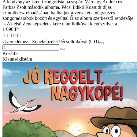
A kiadvány az ismert zongorista házaspár: Várnagy Andrea és
Farkas Zsolt második albuma. Pécsi Ildikó Kossuth-díjas
színművész előadásában hallhatjuk a verseket a négykezes
zongoradarabok között és egyúttal Ő az album szerkesztő-rendezője
is.Az első Zeneképzelet sikere után Ildikóval kiegészülve, a ..
1 690 Ft
Gyereklemez - Zeneképzelet Pécsi Ildikóval (CD)
Kosárba
Kívánságlistára