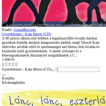
Kiadó::
GrundRecords
Gyereklemez - Kata fitness (CD)
A 80 perces album első felében a legnépszerűbb óvodás dalokat
gyerekek éneklik modern hangszerelés mellett, majd Tilesch Kata
okleveles aerobik edző és sportmanager tart fitness órát óvodás-és
kisiskolás korú gyermekeknek. A dalok szövegei és a
fitnessgyakorlatok illusztrációi megtalálhatók a C..
1 690 Ft
Gyereklemez - Kata fitness (CD)
Kosárba
Kívánságlistára