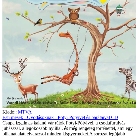
Kiadó::
MTVA
Esti mesék - Óvodásoknak - Potyi-Pötyivel és barátaival CD
Csupa izgalmas kaland vár rátok Potyi-Pötyivel, a csodafurulyás
juhásszal, a legokosabb nyúllal, és még rengeteg történettel, ami egy
pillanat alatt elvarázsol minden kisgyermeket.A sorozat legújabb