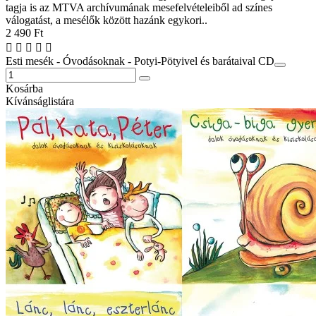
tagja is az MTVA archívumának mesefelvételeiből ad színes
válogatást, a mesélők között hazánk egykori..
2 490 Ft
Esti mesék - Óvodásoknak - Potyi-Pötyivel és barátaival CD
Kosárba
Kívánságlistára