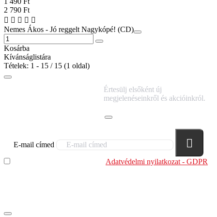
1 490 Ft
2 790 Ft
Nemes Ákos - Jó reggelt Nagykópé! (CD)
Kosárba
Kívánságlistára
Tételek: 1 - 15 / 15 (1 oldal)
IRATKOZZ FEL
Értesülj elsőként új
HÍRLEVELÜNKRE!
megjelenéseinkről és akcióinkról.
E-mail címed
Elolvastam és megértettem az
Adatvédelmi nyilatkozat - GDPR
szabályzatban leírtakat. Tudomásul veszem, hogy a
regisztrációkor megadott adataim egy részét anonimizált
formában a cég marketing célokra felhasználja.