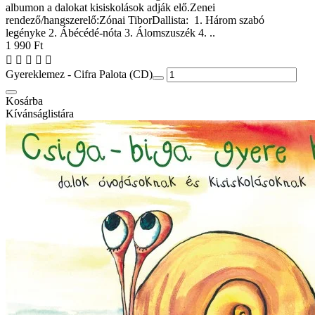
albumon a dalokat kisiskolások adják elő.Zenei
rendező/hangszerelő:Zónai TiborDallista: 1. Három szabó
legényke 2. Ábécédé-nóta 3. Álomszuszék 4. ..
1 990 Ft
Gyereklemez - Cifra Palota (CD)
Kosárba
Kívánságlistára