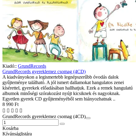
Kiadó::
GrundRecords
GrundRecords gyereklemez csomag (4CD)
A kiadványokon a legismertebb legnépszerűbb óvodás dalok
gyűjteménye található. A jól ismert dallamokat hangulatos zenei
kísérettel, gyerekek előadásában hallhatjuk. Ezek a remek hangulatú
albumok minőségi szórakozást nyújt kicsiknek és nagyoknak.
Egyetlen gyerek CD gyűjteményéből sem hiányozhatnak ..
8 990 Ft
GrundRecords gyereklemez csomag (4CD)
Kosárba
Kívánságlistára