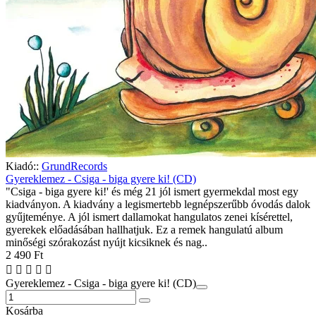
Kiadó::
GrundRecords
Gyereklemez - Csiga - biga gyere ki! (CD)
"Csiga - biga gyere ki!' és még 21 jól ismert gyermekdal most egy
kiadványon. A kiadvány a legismertebb legnépszerűbb óvodás dalok
gyűjteménye. A jól ismert dallamokat hangulatos zenei kísérettel,
gyerekek előadásában hallhatjuk. Ez a remek hangulatú album
minőségi szórakozást nyújt kicsiknek és nag..
2 490 Ft
Gyereklemez - Csiga - biga gyere ki! (CD)
Kosárba