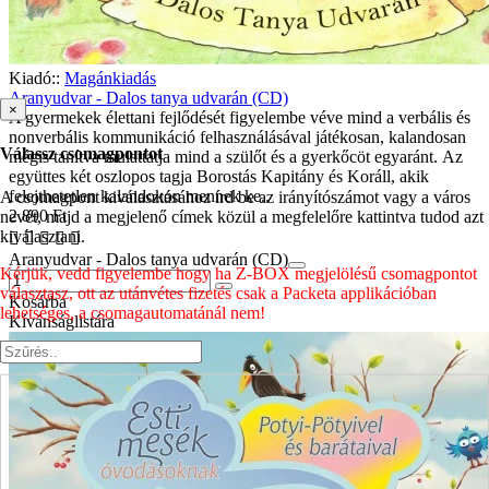
Kiadó::
Magánkiadás
Aranyudvar - Dalos tanya udvarán (CD)
×
A gyermekek élettani fejlődését figyelembe véve mind a verbális és
nonverbális kommunikáció felhasználásával játékosan, kalandosan
Válassz csomagpontot
mégis tanítva mulattatja mind a szülőt és a gyerkőcöt egyaránt. Az
együttes két oszlopos tagja Borostás Kapitány és Koráll, akik
felejthetetlen kalandokon mennek ke..
A csomagpont kiválasztásához írd be az irányítószámot vagy a város
2 890 Ft
nevét, majd a megjelenő címek közül a megfelelőre kattintva tudod azt
kiválasztani.
Aranyudvar - Dalos tanya udvarán (CD)
Kérjük, vedd figyelembe hogy ha Z-BOX megjelölésű csomagpontot
választasz, ott az utánvétes fizetés csak a Packeta applikációban
Kosárba
lehetséges, a csomagautomatánál nem!
Kívánságlistára