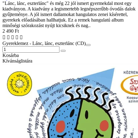
"Lánc, lánc, eszterlánc" és még 22 jól ismert gyermekdal most egy
kiadványon. A kiadvány a legismertebb legnépszerűbb óvodás dalok
gyűjteménye. A jól ismert dallamokat hangulatos zenei kísérettel,
gyerekek előadásában hallhatjuk. Ez a remek hangulatú album
minőségi szórakozást nyújt kicsiknek és nag..
2 490 Ft
Gyereklemez - Lánc, lánc, eszterlánc (CD)
Kosárba
Kívánságlistára