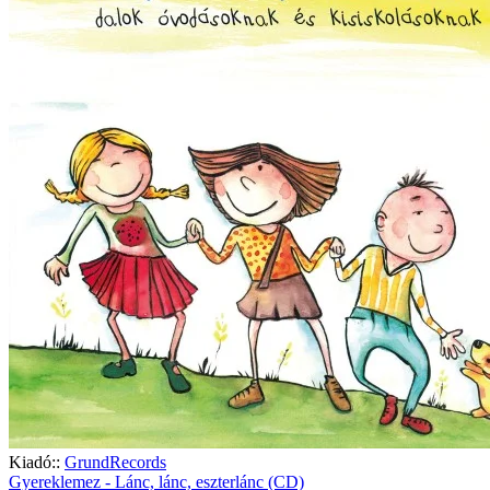
Kiadó::
GrundRecords
Gyereklemez - Lánc, lánc, eszterlánc (CD)