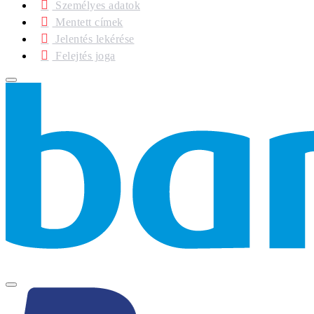
Személyes adatok
Mentett címek
Jelentés lekérése
Felejtés joga