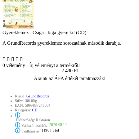
Gyereklemez - Csiga - biga gyere ki! (CD)
A GrundRecords gyereklemez sorozatának második darabja.
0 vélemény
-
Írj véleményt a termékről!
2 490 Ft
Áraink az ÁFA értékét tartalmazzák!
Kiadó:
GrundRecords
Súly:
106.00g
EAN:
5999887248054
Kategória:
CD
ⓘ
Elérhetőség:
Raktáron
ⓘ
2026.08.11.
Várható szállítás:
ⓘ
1190 Ft-tól
Szállítási ár: