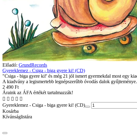
Előadó:
GrundRecords
Gyereklemez - Csiga - biga gyere ki! (CD)
"Csiga - biga gyere ki!' és még 21 jól ismert gyermekdal most egy ki
A kiadvány a legismertebb legnépszerűbb óvodás dalok gyűjteménye. 
2 490 Ft
Áraink az ÁFA értékét tartalmazzák!
Gyereklemez - Csiga - biga gyere ki! (CD)
Kosárba
Kívánságlistára