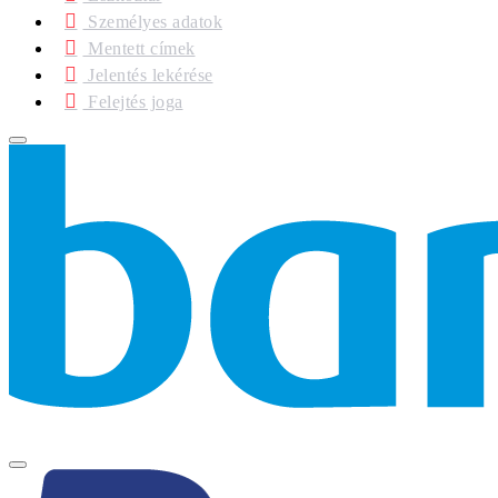
Személyes adatok
Mentett címek
Jelentés lekérése
Felejtés joga