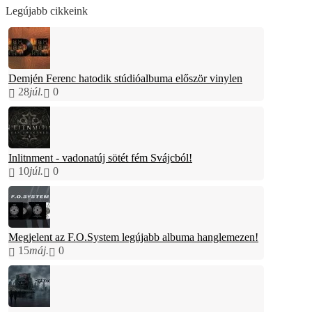
Legújabb cikkeink
Demjén Ferenc hatodik stúdióalbuma először vinylen
28
júl.
0
Inlitnment - vadonatúj sötét fém Svájcból!
10
júl.
0
Megjelent az F.O.System legújabb albuma hanglemezen!
15
máj.
0