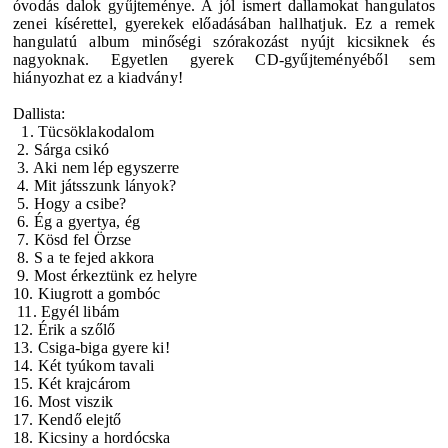
óvodás dalok gyűjteménye. A jól ismert dallamokat hangulatos
zenei kísérettel, gyerekek előadásában hallhatjuk. Ez a remek
hangulatú album minőségi szórakozást nyújt kicsiknek és
nagyoknak. Egyetlen gyerek CD-gyűjteményéből sem
hiányozhat ez a kiadvány!
Dallista:
1. Tücsöklakodalom
2. Sárga csikó
3. Aki nem lép egyszerre
4. Mit játsszunk lányok?
5. Hogy a csibe?
6. Ég a gyertya, ég
7. Kösd fel Örzse
8. S a te fejed akkora
9. Most érkeztünk ez helyre
10. Kiugrott a gombóc
11. Egyél libám
12. Érik a szőlő
13. Csiga-biga gyere ki!
14. Két tyúkom tavali
15. Két krajcárom
16. Most viszik
17. Kendő elejtő
18. Kicsiny a hordócska