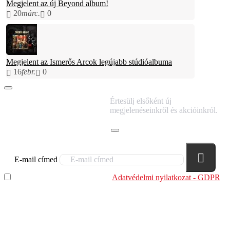
Megjelent az új Beyond album!
20
márc.
0
Megjelent az Ismerős Arcok legújabb stúdióalbuma
16
febr.
0
IRATKOZZ FEL
Értesülj elsőként új
HÍRLEVELÜNKRE!
megjelenéseinkről és akcióinkról.
E-mail címed
Elolvastam és megértettem az
Adatvédelmi nyilatkozat - GDPR
szabályzatban leírtakat. Tudomásul veszem, hogy a
regisztrációkor megadott adataim egy részét anonimizált
formában a cég marketing célokra felhasználja.