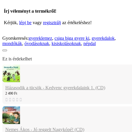
Írj véleményt a termékről!
Kérjük,
lépj be
vagy
regisztrálj
az értékeléshez!
Gyorskeresés:
gyereklemez
,
csiga biga gyere ki
,
gyerekdalok
,
mondókák
,
óvodásoknak
,
kisiskolásoknak
,
népdal
Ez is érdekelhet
Házasodik a tücsök - Kedvenc gyerekdalaink 1. (CD)
2 490 Ft
Nemes Ákos - Jó reggelt Nagykópé! (CD)