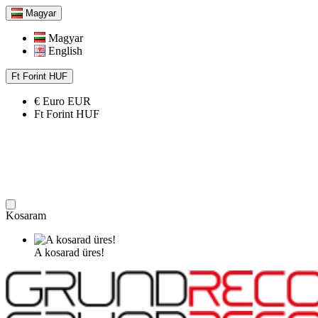
Magyar
Magyar
English
Ft
Forint
HUF
€
Euro
EUR
Ft
Forint
HUF
Kosaram
A kosarad üres!