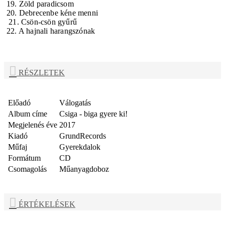
19. Zöld paradicsom
20. Debrecenbe kéne menni
21. Csön-csön gyűrű
22. A hajnali harangszónak
RÉSZLETEK
Előadó
Válogatás
Album címe
Csiga - biga gyere ki!
Megjelenés éve
2017
Kiadó
GrundRecords
Műfaj
Gyerekdalok
Formátum
CD
Csomagolás
Műanyagdoboz
ÉRTÉKELÉSEK