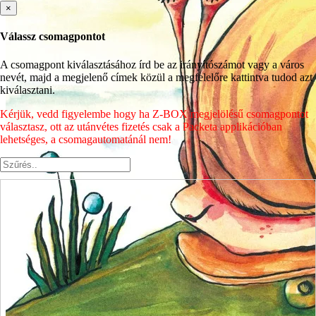
×
Válassz csomagpontot
A csomagpont kiválasztásához írd be az irányítószámot vagy a város
nevét, majd a megjelenő címek közül a megfelelőre kattintva tudod azt
kiválasztani.
Kérjük, vedd figyelembe hogy ha Z-BOX megjelölésű csomagpontot
választasz, ott az utánvétes fizetés csak a Packeta applikációban
lehetséges, a csomagautomatánál nem!