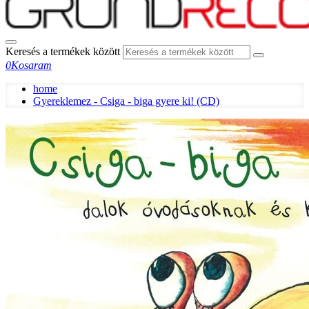
Keresés a termékek között
0
Kosaram
home
Gyereklemez - Csiga - biga gyere ki! (CD)