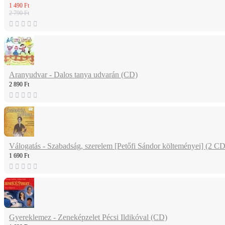
1 490 Ft
2 790 Ft
Aranyudvar - Dalos tanya udvarán (CD)
2 890 Ft
Válogatás - Szabadság, szerelem [Petőfi Sándor költeményei] (2 CD
1 690 Ft
Gyereklemez - Zeneképzelet Pécsi Ildikóval (CD)