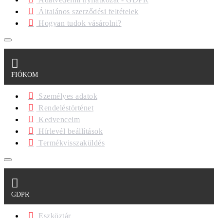
Általános szerződési feltételek
Hogyan tudok vásárolni?
FIÓKOM
Személyes adatok
Rendeléstörténet
Kedvenceim
Hírlevél beállítások
Termékvisszaküldés
GDPR
Eszköztár