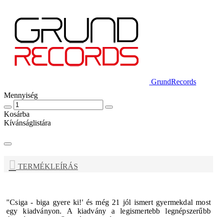
GrundRecords
Mennyiség
Kosárba
Kívánságlistára
TERMÉKLEÍRÁS
"Csiga - biga gyere ki!' és még 21 jól ismert gyermekdal most
egy kiadványon. A kiadvány a legismertebb legnépszerűbb