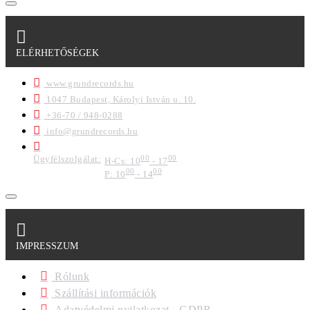
ELÉRHETŐSÉGEK
www.grundrecords.hu
1047 Budapest, Károlyi István u. 10.
+36-70 / 948-0288
info@grundrecords.hu
Ügyfélszolgálat:
00
00
H-Cs: 10
- 17
00
00
P: 10
- 14
IMPRESSZUM
Rólunk
Szállítási információk
Adatvédelmi nyilatkozat - GDPR