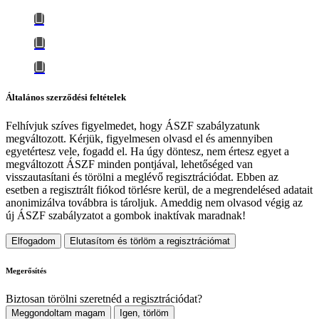
Általános szerződési feltételek
Felhívjuk szíves figyelmedet, hogy
ÁSZF szabályzatunk
megváltozott
. Kérjük, figyelmesen olvasd el és amennyiben
egyetértesz vele, fogadd el. Ha úgy döntesz, nem értesz egyet a
megváltozott ÁSZF minden pontjával, lehetőséged van
visszautasítani és törölni a meglévő regisztrációdat. Ebben az
esetben a regisztrált fiókod törlésre kerül, de a megrendelésed adatait
anonimizálva továbbra is tároljuk.
Ameddig nem olvasod végig az
új ÁSZF szabályzatot a gombok inaktívak maradnak!
Elfogadom
Elutasítom és törlöm a regisztrációmat
Megerősítés
Biztosan törölni szeretnéd a regisztrációdat?
Meggondoltam magam
Igen, törlöm