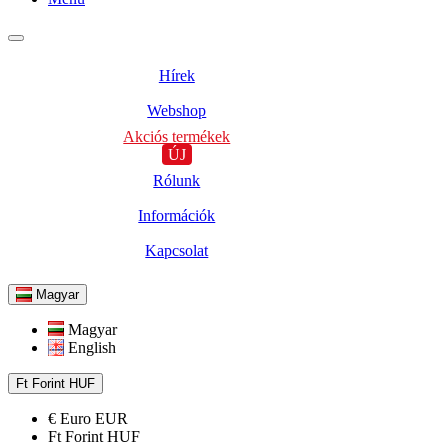
Hírek
Webshop
Akciós termékek
ÚJ
Rólunk
Információk
Kapcsolat
Magyar
Magyar
English
Ft
Forint
HUF
€
Euro
EUR
Ft
Forint
HUF