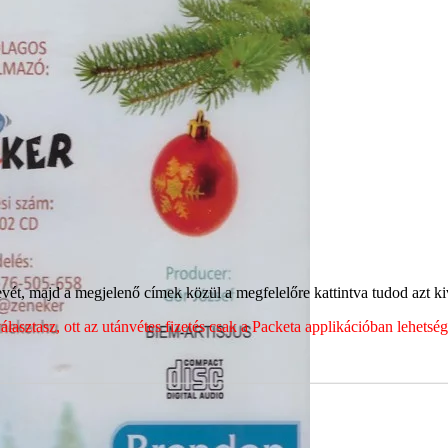
ét, majd a megjelenő címek közül a megfelelőre kattintva tudod azt kiv
sztasz, ott az utánvétes fizetés csak a Packeta applikációban lehets