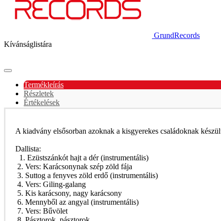
GrundRecords
Kívánságlistára
Termékleírás
Részletek
Értékelések
A kiadvány elsősorban azoknak a kisgyerekes családoknak készült,
Dallista:
1. Ezüstszánkót hajt a dér (instrumentális)
2. Vers: Karácsonynak szép zöld fája
3. Suttog a fenyves zöld erdő (instrumentális)
4. Vers: Giling-galang
5. Kis karácsony, nagy karácsony
6. Mennyből az angyal (instrumentális)
7. Vers: Bűvölet
8. Pásztorok, pásztorok