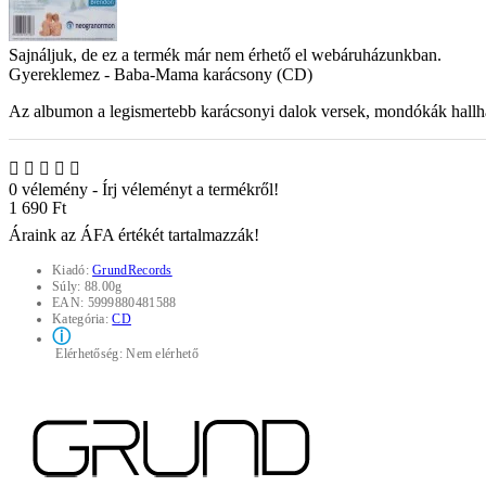
Sajnáljuk, de ez a termék már nem érhető el webáruházunkban.
Gyereklemez - Baba-Mama karácsony (CD)
Az albumon a legismertebb karácsonyi dalok versek, mondókák hallh
0 vélemény
-
Írj véleményt a termékről!
1 690 Ft
Áraink az ÁFA értékét tartalmazzák!
Kiadó:
GrundRecords
Súly:
88.00g
EAN:
5999880481588
Kategória:
CD
ⓘ
Elérhetőség:
Nem elérhető