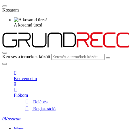
Kosaram
A kosarad üres!
Keresés a termékek között
Kedvenceim
0
Fiókom
Belépés
Regisztráció
0
Kosaram
Menu