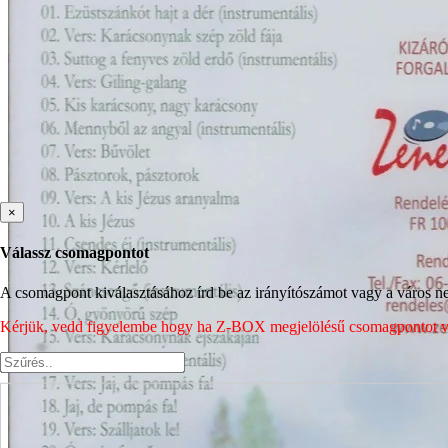
×
Válassz csomagpontot
A csomagpont kiválasztásához írd be az irányítószámot vagy a város nev
Kérjük, vedd figyelembe hogy ha Z-BOX megjelölésű csomagpontot vála