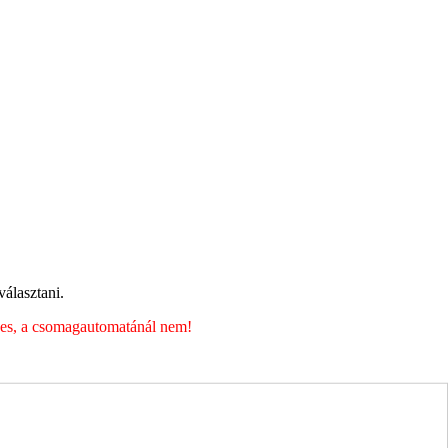
álasztani.
éges, a csomagautomatánál nem!