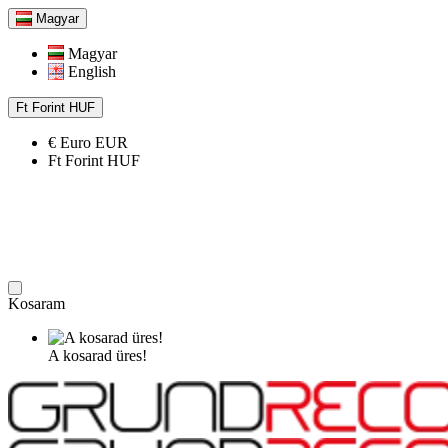
Magyar
Magyar
English
Ft
Forint
HUF
€
Euro
EUR
Ft
Forint
HUF
Kosaram
A kosarad üres!