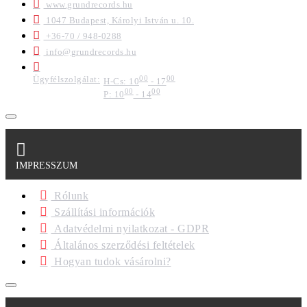
www.grundrecords.hu
1047 Budapest, Károlyi István u. 10.
+36-70 / 948-0288
info@grundrecords.hu
Ügyfélszolgálat:
00
00
H-Cs: 10
- 17
00
00
P: 10
- 14
IMPRESSZUM
Rólunk
Szállítási információk
Adatvédelmi nyilatkozat - GDPR
Általános szerződési feltételek
Hogyan tudok vásárolni?