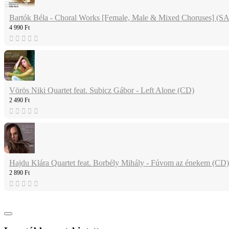
Bartók Béla - Choral Works [Female, Male & Mixed Choruses] (
4 990 Ft
Vörös Niki Quartet feat. Subicz Gábor - Left Alone (CD)
2 490 Ft
Hajdu Klára Quartet feat. Borbély Mihály - Fúvom az énekem (CD)
2 890 Ft