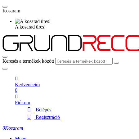
Kosaram
A kosarad üres!
Keresés a termékek között
Kedvenceim
0
Fiókom
Belépés
Regisztráció
0
Kosaram
Menu