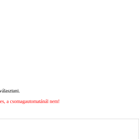
álasztani.
éges, a csomagautomatánál nem!