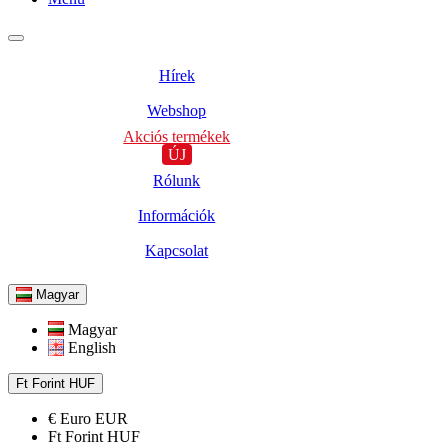
Hírek
Webshop
Akciós termékek
ÚJ
Rólunk
Információk
Kapcsolat
Magyar
Magyar
English
Ft
Forint
HUF
€
Euro
EUR
Ft
Forint
HUF