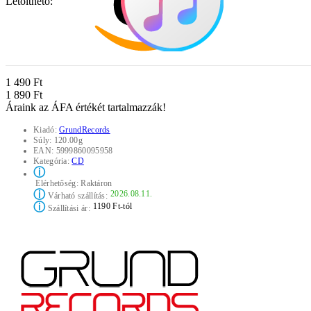
Letölthető:
1 490 Ft
1 890 Ft
Áraink az ÁFA értékét tartalmazzák!
Kiadó:
GrundRecords
Súly:
120.00g
EAN:
5999860095958
Kategória:
CD
ⓘ
Elérhetőség:
Raktáron
ⓘ
2026.08.11.
Várható szállítás:
ⓘ
1190 Ft-tól
Szállítási ár: