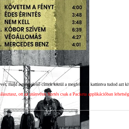
ét, majd a megjelenő címek közül a megfelelőre kattintva tudod azt kiv
sztasz, ott az utánvétes fizetés csak a Packeta applikációban lehets