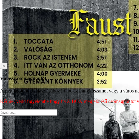
×
Válassz csomagpontot
A csomagpont kiválasztásához írd be az irányítószámot vagy a város nev
Kérjük, vedd figyelembe hogy ha Z-BOX megjelölésű csomagpontot vála