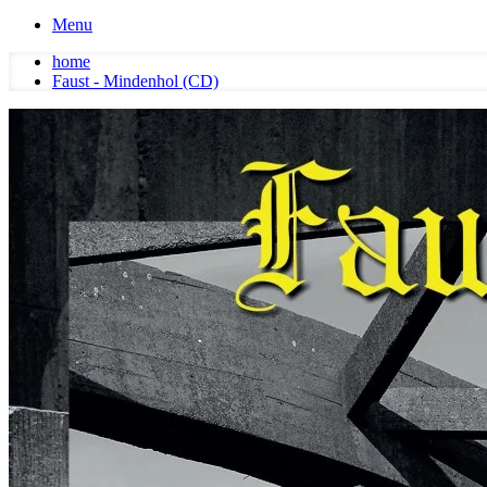
Menu
home
Faust - Mindenhol (CD)