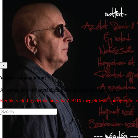
×
Válassz csomagpontot
A csomagpont kiválasztásához írd be az irányítószámot vagy a város nev
Kérjük, vedd figyelembe hogy ha Z-BOX megjelölésű csomagpontot vála