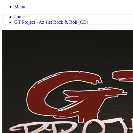
Menu
home
GT Project - Az élet Rock & Roll (CD)