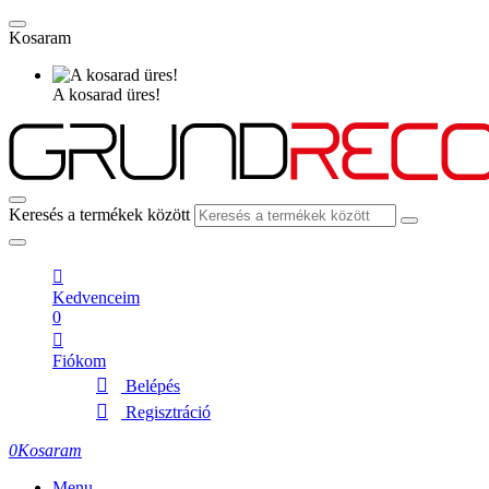
Kosaram
A kosarad üres!
Keresés a termékek között
Kedvenceim
0
Fiókom
Belépés
Regisztráció
0
Kosaram
Menu