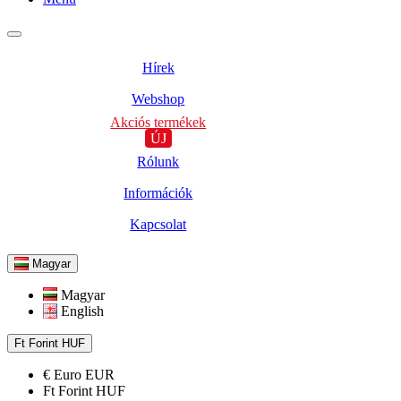
Hírek
Webshop
Akciós termékek
ÚJ
Rólunk
Információk
Kapcsolat
Magyar
Magyar
English
Ft
Forint
HUF
€
Euro
EUR
Ft
Forint
HUF