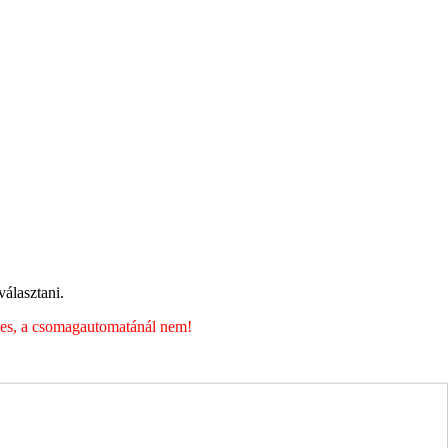
álasztani.
éges, a csomagautomatánál nem!