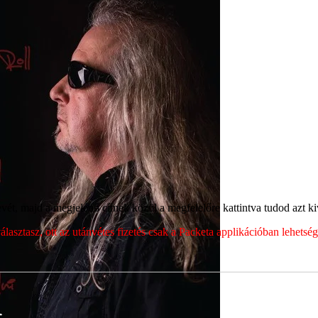
ét, majd a megjelenő címek közül a megfelelőre kattintva tudod azt kiv
sztasz, ott az utánvétes fizetés csak a Packeta applikációban lehets