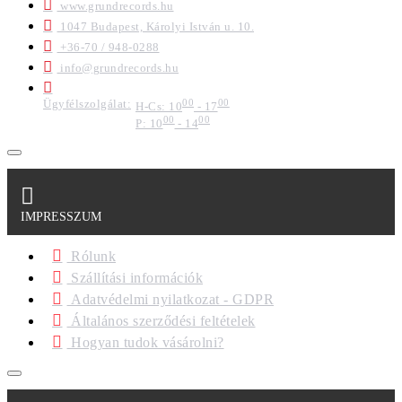
www.grundrecords.hu
1047 Budapest, Károlyi István u. 10.
+36-70 / 948-0288
info@grundrecords.hu
Ügyfélszolgálat:
00
00
H-Cs: 10
- 17
00
00
P: 10
- 14
IMPRESSZUM
Rólunk
Szállítási információk
Adatvédelmi nyilatkozat - GDPR
Általános szerződési feltételek
Hogyan tudok vásárolni?