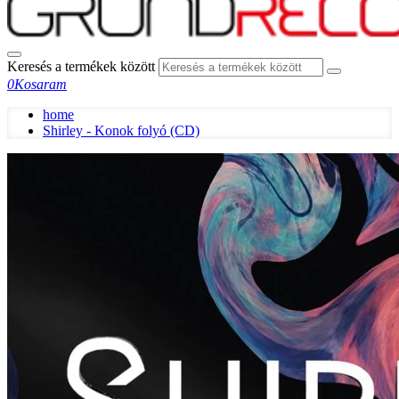
Keresés a termékek között
0
Kosaram
home
Shirley - Konok folyó (CD)