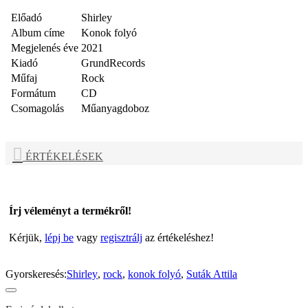
Előadó
Shirley
Album címe
Konok folyó
Megjelenés éve
2021
Kiadó
GrundRecords
Műfaj
Rock
Formátum
CD
Csomagolás
Műanyagdoboz
ÉRTÉKELÉSEK
Írj véleményt a termékről!
Kérjük,
lépj be
vagy
regisztrálj
az értékeléshez!
Gyorskeresés:
Shirley
,
rock
,
konok folyó
,
Suták Attila