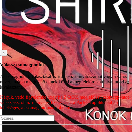
×
Válassz csomagpontot
A csomagpont kiválasztásához írd be az irányítószámot vagy a város
nevét, majd a megjelenő címek közül a megfelelőre kattintva tudod azt
kiválasztani.
Kérjük, vedd figyelembe hogy ha Z-BOX megjelölésű csomagpontot
választasz, ott az utánvétes fizetés csak a Packeta applikációban
lehetséges, a csomagautomatánál nem!