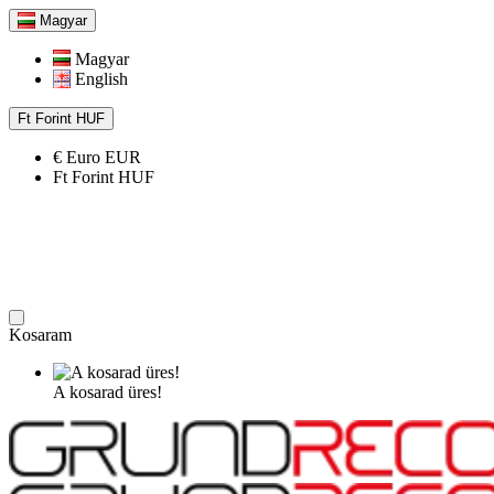
Magyar
Magyar
English
Ft
Forint
HUF
€
Euro
EUR
Ft
Forint
HUF
Kosaram
A kosarad üres!