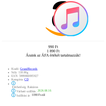
990 Ft
1 890 Ft
Áraink az ÁFA értékét tartalmazzák!
Kiadó:
GrundRecords
Súly:
118.00g
EAN:
5999860095927
Kategória:
CD
ⓘ
Elérhetőség:
Raktáron
ⓘ
2026.08.10.
Várható szállítás:
ⓘ
1190 Ft-tól
Szállítási ár: