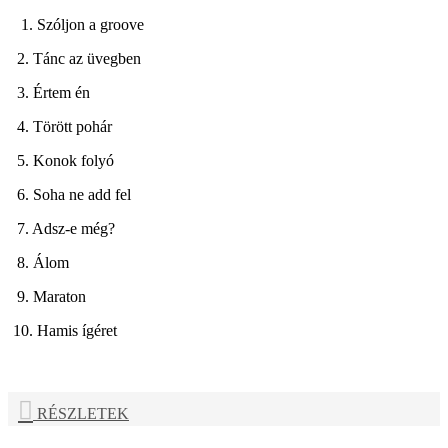
1. Szóljon a groove
2. Tánc az üvegben
3. Értem én
4. Törött pohár
5. Konok folyó
6. Soha ne add fel
7. Adsz-e még?
8. Álom
9. Maraton
10. Hamis ígéret
RÉSZLETEK