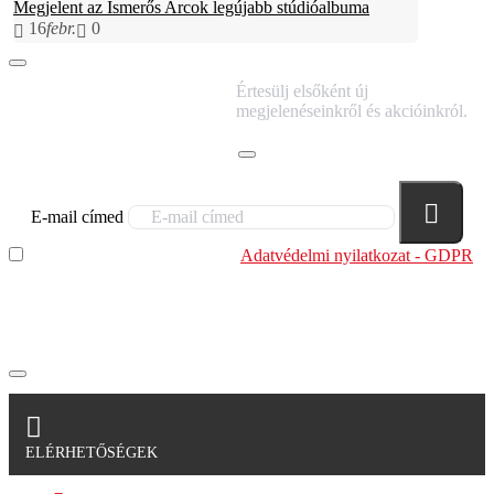
Megjelent az Ismerős Arcok legújabb stúdióalbuma
16
febr.
0
IRATKOZZ FEL
Értesülj elsőként új
HÍRLEVELÜNKRE!
megjelenéseinkről és akcióinkról.
E-mail címed
Elolvastam és megértettem az
Adatvédelmi nyilatkozat - GDPR
szabályzatban leírtakat. Tudomásul veszem, hogy a
regisztrációkor megadott adataim egy részét anonimizált
formában a cég marketing célokra felhasználja.
ELÉRHETŐSÉGEK