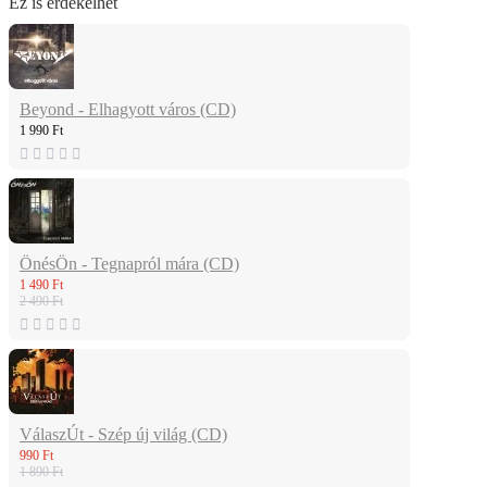
Ez is érdekelhet
Beyond - Elhagyott város (CD)
1 990 Ft
ÖnésÖn - Tegnapról mára (CD)
1 490 Ft
2 490 Ft
VálaszÚt - Szép új világ (CD)
990 Ft
1 890 Ft