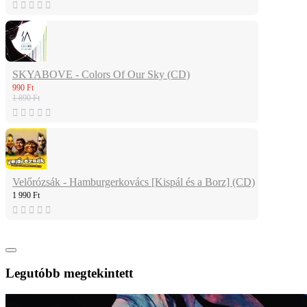
SKYABOVE - Colors Of Our Sky (CD)
990 Ft
1 890 Ft
Velőrózsák - Hamburgerkovács [Kispál és a Borz] (CD)
1 990 Ft
Legutóbb megtekintett