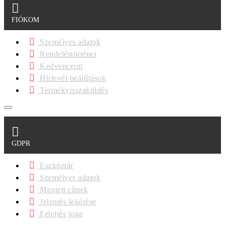
FIÓKOM
Személyes adatok
Rendeléstörténet
Kedvenceim
Hírlevél beállítások
Termékvisszaküldés
GDPR
Eszköztár
Személyes adatok
Mentett címek
Jelentés lekérése
Felejtés joga