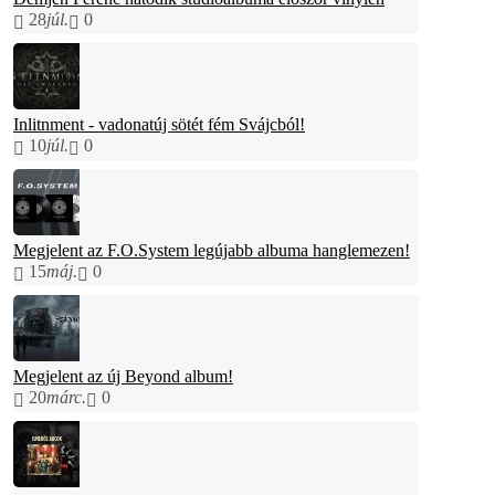
28
júl.
0
Inlitnment - vadonatúj sötét fém Svájcból!
10
júl.
0
Megjelent az F.O.System legújabb albuma hanglemezen!
15
máj.
0
Megjelent az új Beyond album!
20
márc.
0