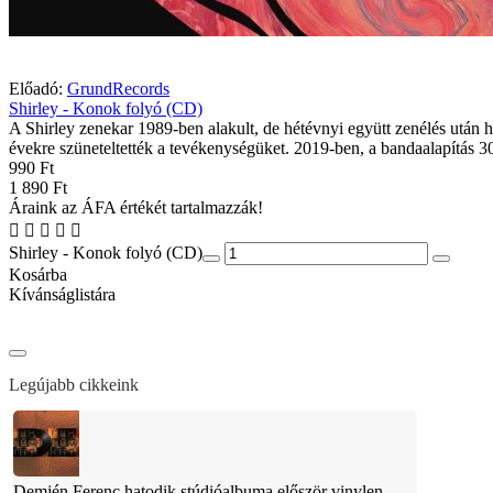
Előadó:
GrundRecords
Shirley - Konok folyó (CD)
A Shirley zenekar 1989-ben alakult, de hétévnyi együtt zenélés után 
évekre szüneteltették a tevékenységüket. 2019-ben, a bandaalapítás 30
990 Ft
1 890 Ft
Áraink az ÁFA értékét tartalmazzák!
Shirley - Konok folyó (CD)
Kosárba
Kívánságlistára
Legújabb cikkeink
Demjén Ferenc hatodik stúdióalbuma először vinylen