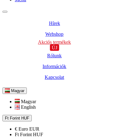
Hírek
Webshop
Akciós termékek
ÚJ
Rólunk
Információk
Kapcsolat
Magyar
Magyar
English
Ft
Forint
HUF
€
Euro
EUR
Ft
Forint
HUF