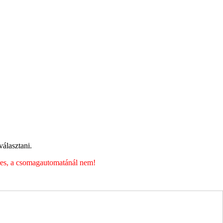
álasztani.
éges, a csomagautomatánál nem!