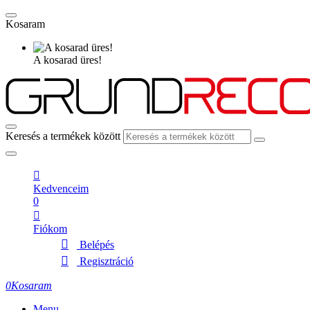
Kosaram
A kosarad üres!
Keresés a termékek között
Kedvenceim
0
Fiókom
Belépés
Regisztráció
0
Kosaram
Menu