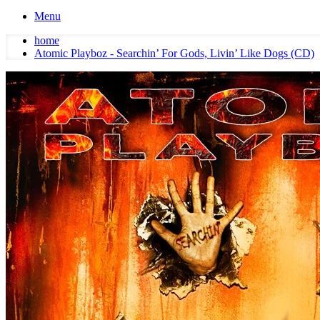
Menu
home
Atomic Playboz - Searchin’ For Gods, Livin’ Like Dogs (CD)