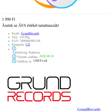
1 990 Ft
Áraink az ÁFA értékét tartalmazzák!
Kiadó:
GrundRecords
Súly:
116.00g
EAN:
5999860095149
Kategória:
CD
ⓘ
Elérhetőség:
Raktáron
ⓘ
2026.08.10.
Várható szállítás:
ⓘ
1190 Ft-tól
Szállítási ár:
GrundRecords