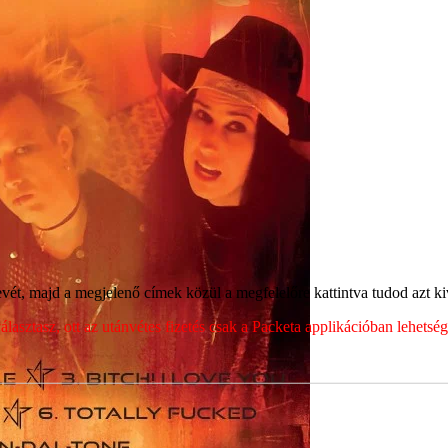
ét, majd a megjelenő címek közül a megfelelőre kattintva tudod azt kiv
sztasz, ott az utánvétes fizetés csak a Packeta applikációban lehets