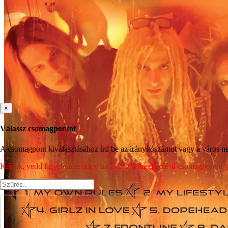
×
Válassz csomagpontot
A csomagpont kiválasztásához írd be az irányítószámot vagy a város nev
Kérjük, vedd figyelembe hogy ha Z-BOX megjelölésű csomagpontot vála