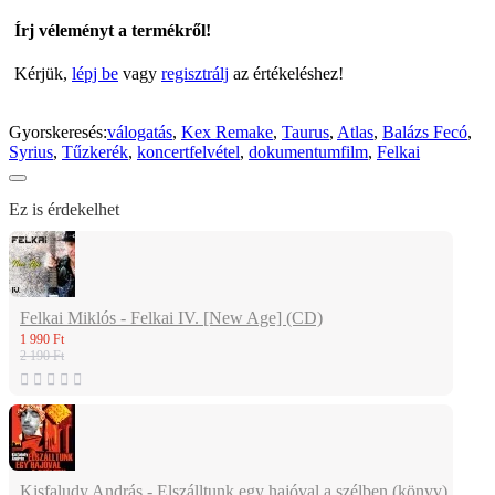
Írj véleményt a termékről!
Kérjük,
lépj be
vagy
regisztrálj
az értékeléshez!
Gyorskeresés:
válogatás
,
Kex Remake
,
Taurus
,
Atlas
,
Balázs Fecó
,
Syrius
,
Tűzkerék
,
koncertfelvétel
,
dokumentumfilm
,
Felkai
Ez is érdekelhet
Felkai Miklós - Felkai IV. [New Age] (CD)
1 990 Ft
2 190 Ft
Kisfaludy András - Elszálltunk egy hajóval a szélben (könyv)