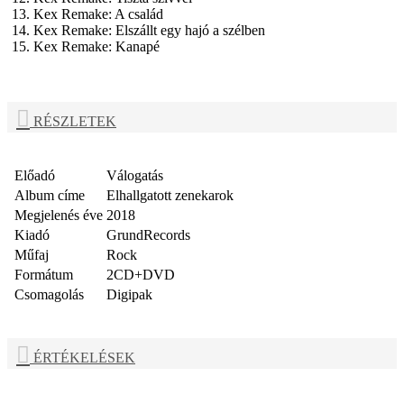
13. Kex Remake: A család
14. Kex Remake: Elszállt egy hajó a szélben
15. Kex Remake: Kanapé
RÉSZLETEK
Előadó
Válogatás
Album címe
Elhallgatott zenekarok
Megjelenés éve
2018
Kiadó
GrundRecords
Műfaj
Rock
Formátum
2CD+DVD
Csomagolás
Digipak
ÉRTÉKELÉSEK