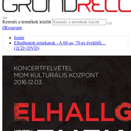
Keresés a termékek között
0
Kosaram
home
Elhallgatott zenekarok - A 60-as, 70-es évekből…
(2CD+DVD)