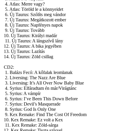
4. Atlas: Merre vagy?
5. Atlas: Töröld le a könnyeidet
6. Új Taurus: Szólíts meg vándor
7. Új Taurus: Megátkozott ember
8. Új Taurus: Napfényes napok
9. Új Taurus: Tovább
10. Új Taurus: Királyi madár
11. Új Taurus: A lángszívű lány
12. Új Taurus: A bika jegyében
13. Új Taurus: Lazítás
14. Új Taurus: Zöld csillag
CD2:
1. Balázs Fecó: A kőfalak leomlanak
2. Liversing: The Nazz Are Blue
3. Liversing: It’s All Over Now Baby Blue
4. Syrius: Elfáradtam én már/Virágtánc
5. Syrius: A vámpír
6. Syrius: I’ve Been This Down Before
7. Syrius: Devil’s Masquerade
8. Syrius: God Is Only One
9. Kex Remake: Find The Cost Of Freedom
10. Kex Remake: Ez volt a Kex
11. Kex Remake: Zöld-sárga
12. Kex Remake: Tiszta szívvel