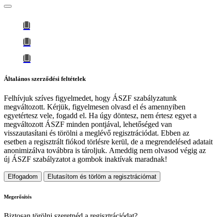
Általános szerződési feltételek
Felhívjuk szíves figyelmedet, hogy
ÁSZF szabályzatunk
megváltozott
. Kérjük, figyelmesen olvasd el és amennyiben
egyetértesz vele, fogadd el. Ha úgy döntesz, nem értesz egyet a
megváltozott ÁSZF minden pontjával, lehetőséged van
visszautasítani és törölni a meglévő regisztrációdat. Ebben az
esetben a regisztrált fiókod törlésre kerül, de a megrendelésed adatait
anonimizálva továbbra is tároljuk.
Ameddig nem olvasod végig az
új ÁSZF szabályzatot a gombok inaktívak maradnak!
Elfogadom
Elutasítom és törlöm a regisztrációmat
Megerősítés
Biztosan törölni szeretnéd a regisztrációdat?