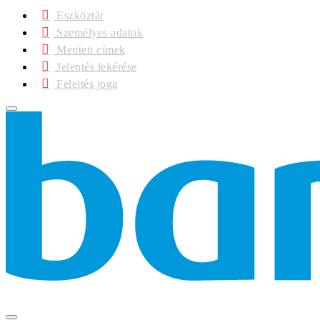
Eszköztár
Személyes adatok
Mentett címek
Jelentés lekérése
Felejtés joga