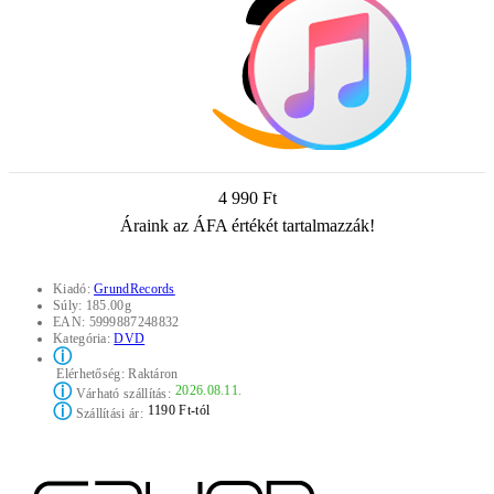
4 990 Ft
Áraink az ÁFA értékét tartalmazzák!
Kiadó:
GrundRecords
Súly:
185.00g
EAN:
5999887248832
Kategória:
DVD
ⓘ
Elérhetőség:
Raktáron
ⓘ
2026.08.11.
Várható szállítás:
ⓘ
1190 Ft-tól
Szállítási ár: