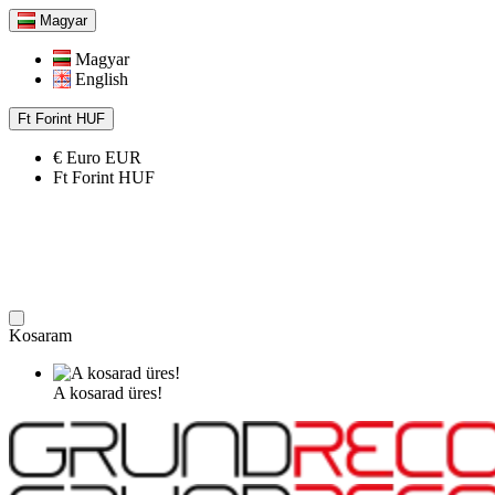
Magyar
Magyar
English
Ft
Forint
HUF
€
Euro
EUR
Ft
Forint
HUF
Kosaram
A kosarad üres!