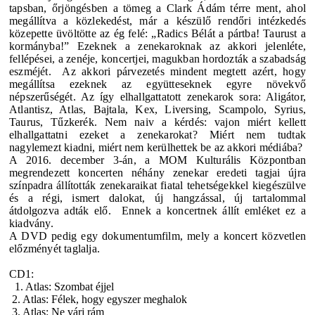
tapsban, őrjöngésben a tömeg a Clark Ádám térre ment, ahol
megállítva a közlekedést, már a készülő rendőri intézkedés
közepette üvöltötte az ég felé: „Radics Bélát a pártba! Taurust a
kormányba!” Ezeknek a zenekaroknak az akkori jelenléte,
fellépései, a zenéje, koncertjei, magukban hordozták a szabadság
eszméjét. Az akkori párvezetés mindent megtett azért, hogy
megállítsa ezeknek az együtteseknek egyre növekvő
népszerűségét. Az így elhallgattatott zenekarok sora: Aligátor,
Atlantisz,
Atlas,
Bajtala,
Kex, Liversing,
Scampolo,
Syrius,
Taurus, Tűzkerék.
Nem naiv a kérdés: vajon miért kellett
elhallgattatni ezeket a zenekarokat? Miért nem tudtak
nagylemezt kiadni, miért nem kerülhettek be az akkori médiába?
A 2016. december 3-án, a MOM Kulturális Központban
megrendezett koncerten néhány zenekar eredeti tagjai újra
színpadra állították zenekaraikat fiatal tehetségekkel kiegészülve
és a régi, ismert dalokat, új hangzással, új tartalommal
átdolgozva adták elő. Ennek a koncertnek állít emléket ez a
kiadvány.
A DVD pedig egy dokumentumfilm, mely a koncert közvetlen
előzményét taglalja.
CD1:
1. Atlas: Szombat éjjel
2. Atlas: Félek, hogy egyszer meghalok
3. Atlas: Ne várj rám