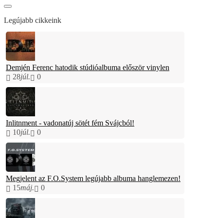
Legújabb cikkeink
Demjén Ferenc hatodik stúdióalbuma először vinylen
28
júl.
0
Inlitnment - vadonatúj sötét fém Svájcból!
10
júl.
0
Megjelent az F.O.System legújabb albuma hanglemezen!
15
máj.
0