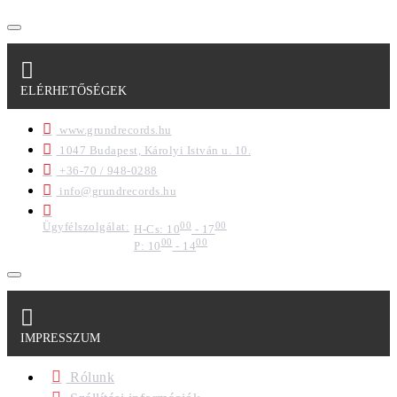
ELÉRHETŐSÉGEK
www.grundrecords.hu
1047 Budapest, Károlyi István u. 10.
+36-70 / 948-0288
info@grundrecords.hu
Ügyfélszolgálat:
00
00
H-Cs: 10
- 17
00
00
P: 10
- 14
IMPRESSZUM
Rólunk