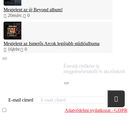
Megjelent az új Beyond album!
20
márc.
0
Megjelent az Ismerős Arcok legújabb stúdióalbuma
16
febr.
0
IRATKOZZ FEL
Értesülj elsőként új
HÍRLEVELÜNKRE!
megjelenéseinkről és akcióinkról.
E-mail címed
Elolvastam és megértettem az
Adatvédelmi nyilatkozat - GDPR
szabályzatban leírtakat. Tudomásul veszem, hogy a
regisztrációkor megadott adataim egy részét anonimizált
formában a cég marketing célokra felhasználja.