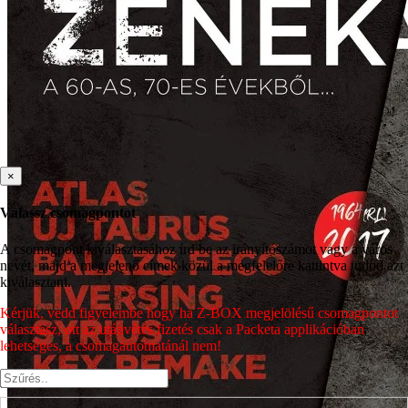
×
Válassz csomagpontot
A csomagpont kiválasztásához írd be az irányítószámot vagy a város
nevét, majd a megjelenő címek közül a megfelelőre kattintva tudod azt
kiválasztani.
Kérjük, vedd figyelembe hogy ha Z-BOX megjelölésű csomagpontot
választasz, ott az utánvétes fizetés csak a Packeta applikációban
lehetséges, a csomagautomatánál nem!