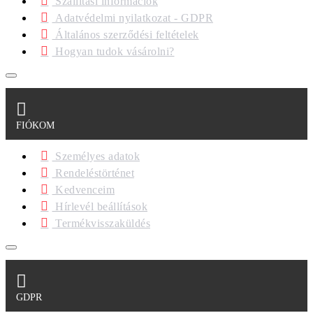
Szállítási információk
Adatvédelmi nyilatkozat - GDPR
Általános szerződési feltételek
Hogyan tudok vásárolni?
FIÓKOM
Személyes adatok
Rendeléstörténet
Kedvenceim
Hírlevél beállítások
Termékvisszaküldés
GDPR