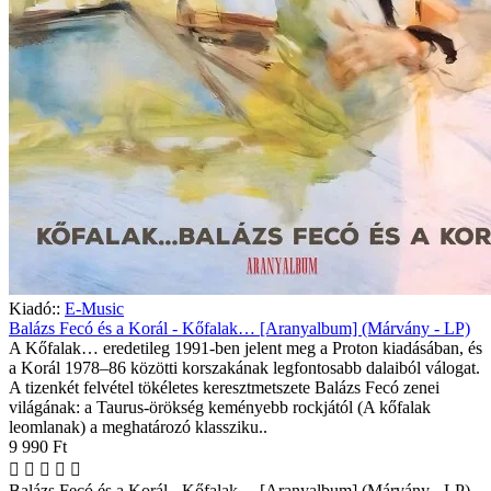
Kiadó::
E-Music
Balázs Fecó és a Korál - Kőfalak… [Aranyalbum] (Márvány - LP)
A Kőfalak… eredetileg 1991-ben jelent meg a Proton kiadásában, és
a Korál 1978–86 közötti korszakának legfontosabb dalaiból válogat.
A tizenkét felvétel tökéletes keresztmetszete Balázs Fecó zenei
világának: a Taurus-örökség keményebb rockjától (A kőfalak
leomlanak) a meghatározó klassziku..
9 990 Ft
Balázs Fecó és a Korál - Kőfalak… [Aranyalbum] (Márvány - LP)