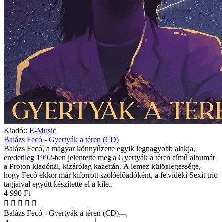
Kiadó::
E-Music
Balázs Fecó - Gyertyák a téren (CD)
Balázs Fecó, a magyar könnyűzene egyik legnagyobb alakja,
eredetileg 1992-ben jelentette meg a Gyertyák a téren című albumát
a Proton kiadónál, kizárólag kazettán. A lemez különlegessége,
hogy Fecó ekkor már kiforrott szólóelőadóként, a felvidéki Sexit trió
tagjaival együtt készítette el a kile..
4 990 Ft
Balázs Fecó - Gyertyák a téren (CD)