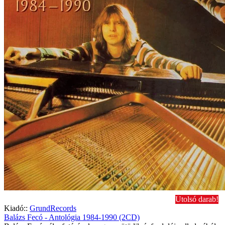
Utolsó darab!
Kiadó::
GrundRecords
Balázs Fecó - Antológia 1984-1990 (2CD)