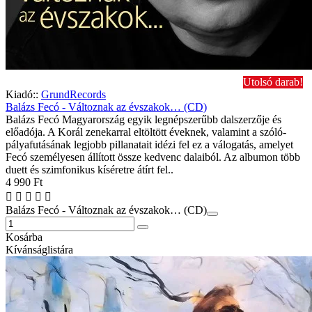
Utolsó darab!
Kiadó::
GrundRecords
Balázs Fecó - Változnak az évszakok… (CD)
Balázs Fecó Magyarország egyik legnépszerűbb dalszerzője és
előadója. A Korál zenekarral eltöltött éveknek, valamint a szóló-
pályafutásának legjobb pillanatait idézi fel ez a válogatás, amelyet
Fecó személyesen állított össze kedvenc dalaiból. Az albumon több
duett és szimfonikus kíséretre átírt fel..
4 990 Ft
Balázs Fecó - Változnak az évszakok… (CD)
Kosárba
Kívánságlistára