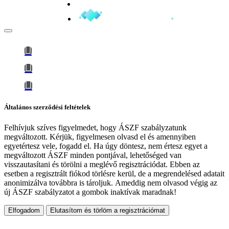
Minden jog fenntartva © 2026
Általános szerződési feltételek
Felhívjuk szíves figyelmedet, hogy
ÁSZF szabályzatunk
megváltozott
. Kérjük, figyelmesen olvasd el és amennyiben
egyetértesz vele, fogadd el. Ha úgy döntesz, nem értesz egyet a
megváltozott ÁSZF minden pontjával, lehetőséged van
visszautasítani és törölni a meglévő regisztrációdat. Ebben az
esetben a regisztrált fiókod törlésre kerül, de a megrendelésed adatait
anonimizálva továbbra is tároljuk.
Ameddig nem olvasod végig az
új ÁSZF szabályzatot a gombok inaktívak maradnak!
Elfogadom
Elutasítom és törlöm a regisztrációmat