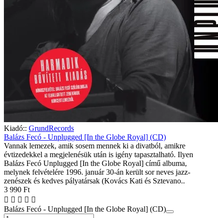
Kiadó::
GrundRecords
Balázs Fecó - Unplugged [In the Globe Royal] (CD)
Vannak lemezek, amik sosem mennek ki a divatból, amikre
évtizedekkel a megjelenésük után is igény tapasztalható. Ilyen
Balázs Fecó Unplugged [In the Globe Royal] című albuma,
melynek felvételére 1996. január 30-án került sor neves jazz-
zenészek és kedves pályatársak (Kovács Kati és Sztevano..
3 990 Ft
Balázs Fecó - Unplugged [In the Globe Royal] (CD)