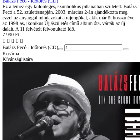
Balázs Fecó - Időtörés (CD)
Ez a lemez egy különleges, szimbolikus pillanatban született: Balázs
Fecó a 52. születésnapján, 2003. március 2-án ajándékozta meg
ezzel az anyaggal mindazokat a rajongókat, akik már öt hosszú éve,
az 1998-as, ikonikus Újjászületés című album óta, várták az új
dalait. A 11 felvételt felvonultató Idő..
7 990 Ft
Balázs Fecó - Időtörés (CD)
Kosárba
Kívánságlistára