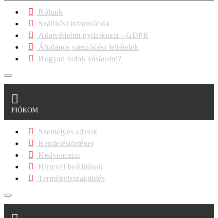
Rólunk
Szállítási információk
Adatvédelmi nyilatkozat - GDPR
Általános szerződési feltételek
Hogyan tudok vásárolni?
FIÓKOM
Személyes adatok
Rendeléstörténet
Kedvenceim
Hírlevél beállítások
Termékvisszaküldés