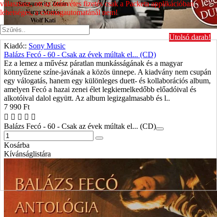
választasz, ott az utánvétes fizetés csak a Packeta applikációban
lehetséges, a csomagautomatánál nem!
Utolsó darab!
Kiadó::
Sony Music
Balázs Fecó - 60 - Csak az évek múltak el... (CD)
Ez a lemez a művész páratlan munkásságának és a magyar
könnyűzene színe-javának a közös ünnepe. A kiadvány nem csupán
egy válogatás, hanem egy különleges duett- és kollaborációs album,
amelyen Fecó a hazai zenei élet legkiemelkedőbb előadóival és
alkotóival dalol együtt. Az album legizgalmasabb és l..
7 990 Ft
Balázs Fecó - 60 - Csak az évek múltak el... (CD)
Kosárba
Kívánságlistára