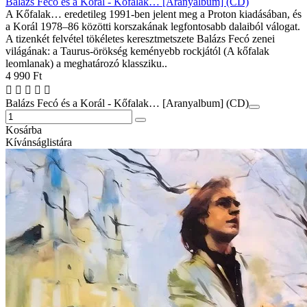
Balázs Fecó és a Korál - Kőfalak… [Aranyalbum] (CD)
A Kőfalak… eredetileg 1991-ben jelent meg a Proton kiadásában, és
a Korál 1978–86 közötti korszakának legfontosabb dalaiból válogat.
A tizenkét felvétel tökéletes keresztmetszete Balázs Fecó zenei
világának: a Taurus-örökség keményebb rockjától (A kőfalak
leomlanak) a meghatározó klassziku..
4 990 Ft
Balázs Fecó és a Korál - Kőfalak… [Aranyalbum] (CD)
Kosárba
Kívánságlistára