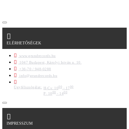
regisztrációkor megadott adataim egy részét anonimizált
formában a cég marketing célokra felhasználja.
ELÉRHETŐSÉGEK
www.grundrecords.hu
1047 Budapest, Károlyi István u. 10.
+36-70 / 948-0288
info@grundrecords.hu
Ügyfélszolgálat:
00
00
H-Cs: 10
- 17
00
00
P: 10
- 14
IMPRESSZUM