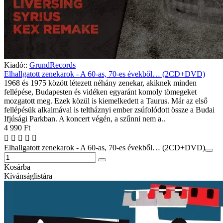
Kiadó::
GrundRecords
Elhallgatott zenekarok - A 60-as, 70-es évekből… (2CD+DVD)
1968 és 1975 között létezett néhány zenekar, akiknek minden
fellépése, Budapesten és vidéken egyaránt komoly tömegeket
mozgatott meg. Ezek közül is kiemelkedett a Taurus. Már az első
fellépésük alkalmával is teltháznyi ember zsúfolódott össze a Budai
Ifjúsági Parkban. A koncert végén, a szűnni nem a..
4 990 Ft
Elhallgatott zenekarok - A 60-as, 70-es évekből… (2CD+DVD)
Kosárba
Kívánságlistára