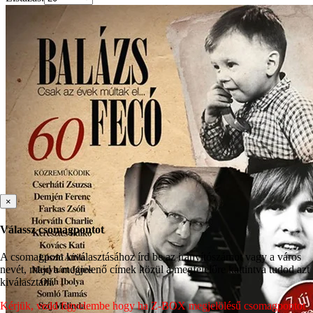
×
Válassz csomagpontot
A csomagpont kiválasztásához írd be az irányítószámot vagy a város
nevét, majd a megjelenő címek közül a megfelelőre kattintva tudod azt
kiválasztani.
Kérjük, vedd figyelembe hogy ha Z-BOX megjelölésű csomagpontot