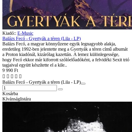
Kiadó::
E-Music
Balázs Fecó - Gyertyák a téren (Lila - LP)
Balázs Fecó, a magyar könnyűzene egyik legnagyobb alakja,
eredetileg 1992-ben jelentette meg a Gyertyák a téren című albumát
a Proton kiadónál, kizárólag kazettán. A lemez különlegessége,
hogy Fecó ekkor már kiforrott szólóelőadóként, a felvidéki Sexit trió
tagjaival együtt készítette el a kile..
9 990 Ft
Balázs Fecó - Gyertyák a téren (Lila - LP)
Kosárba
Kívánságlistára