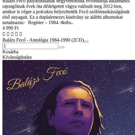
Balázs Fecó pályafutásának negyvenötödik évfordulója alkalmából
rajongóinak évek óta dédelgetett vágya valósult meg 2012-ben,
amikor is végre a polcukra helyezhették Fecó szólómunkásságának
első anyagait. Ez a duplalemezes kiadvány az alábbi albumokat
tartalmazta:· Register – 1984.·&nbs..
4 990 Ft
Balázs Fecó - Antológia 1984-1990 (2CD)
Kosárba
Kívánságlistára