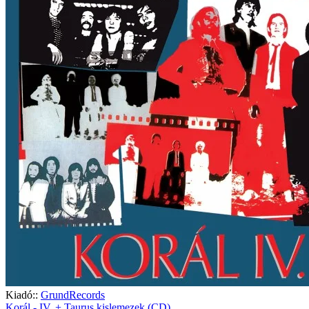
Kiadó::
GrundRecords
Korál - IV. + Taurus kislemezek (CD)