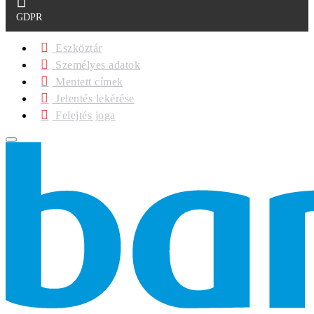
GDPR
Eszköztár
Személyes adatok
Mentett címek
Jelentés lekérése
Felejtés joga