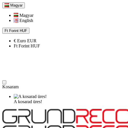
Magyar
Magyar
English
Ft
Forint
HUF
€
Euro
EUR
Ft
Forint
HUF
Kosaram
A kosarad üres!