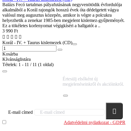
Balázs Fecó tartalmas pályafutásának negyvenötödik évfordulója
alkalmából a Korál rajongók hosszú évek óta dédelgetett vágya
valósul meg augusztus közepén, amikor is végre a polcukra
helyezhetik a zenekar 1985-ben megjelent kislemez-gyűjteményét.
Ez a tökéletes korlenyomat végigkíséri a hallgatót a ..
3 990 Ft
Korál - IV. + Taurus kislemezek (CD)
Kosárba
Kívánságlistára
Tételek: 1 - 11 / 11 (1 oldal)
IRATKOZZ FEL
Értesülj elsőként új
HÍRLEVELÜNKRE!
megjelenéseinkről és akcióinkról.
E-mail címed
Elolvastam és megértettem az
Adatvédelmi nyilatkozat - GDPR
szabályzatban leírtakat. Tudomásul veszem, hogy a