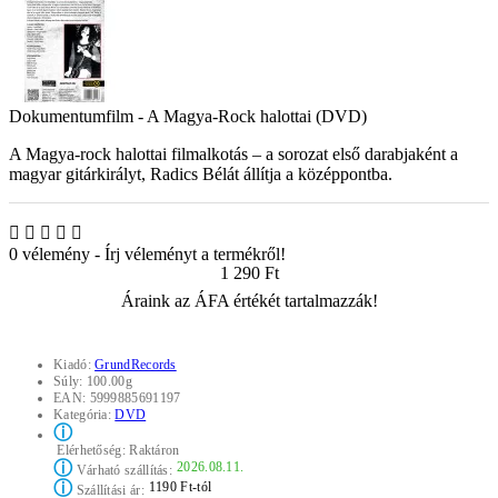
Dokumentumfilm - A Magya-Rock halottai (DVD)
A Magya-rock halottai filmalkotás – a sorozat első darabjaként a
magyar gitárkirályt, Radics Bélát állítja a középpontba.
0 vélemény
-
Írj véleményt a termékről!
1 290 Ft
Áraink az ÁFA értékét tartalmazzák!
Kiadó:
GrundRecords
Súly:
100.00g
EAN:
5999885691197
Kategória:
DVD
ⓘ
Elérhetőség:
Raktáron
ⓘ
2026.08.11.
Várható szállítás:
ⓘ
1190 Ft-tól
Szállítási ár: