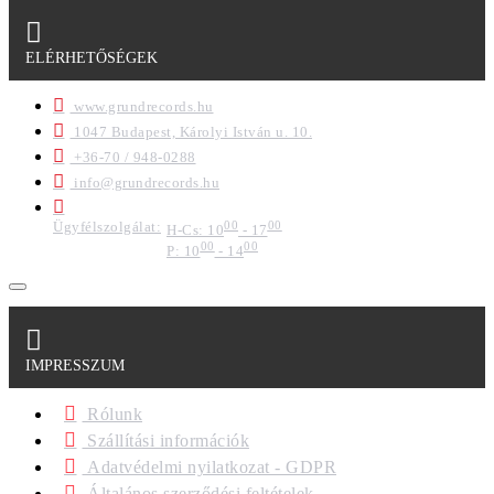
ELÉRHETŐSÉGEK
www.grundrecords.hu
1047 Budapest, Károlyi István u. 10.
+36-70 / 948-0288
info@grundrecords.hu
Ügyfélszolgálat:
00
00
H-Cs: 10
- 17
00
00
P: 10
- 14
IMPRESSZUM
Rólunk
Szállítási információk
Adatvédelmi nyilatkozat - GDPR
Általános szerződési feltételek