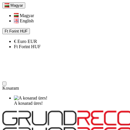
Magyar
Magyar
English
Ft
Forint
HUF
€
Euro
EUR
Ft
Forint
HUF
Kosaram
A kosarad üres!