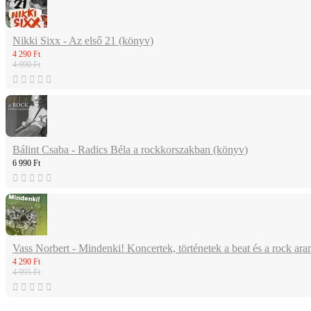
Nikki Sixx - Az első 21 (könyv)
4 290 Ft
4 990 Ft
Bálint Csaba - Radics Béla a rockkorszakban (könyv)
6 990 Ft
Vass Norbert - Mindenki! Koncertek, történetek a beat és a rock ar
4 290 Ft
4 995 Ft