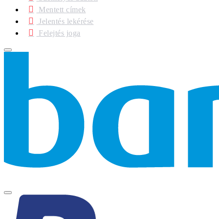
Mentett címek
Jelentés lekérése
Felejtés joga