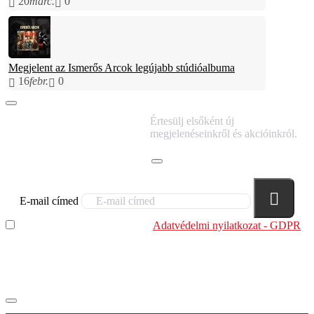
20
márc.
0
Megjelent az Ismerős Arcok legújabb stúdióalbuma
16
febr.
0
IRATKOZZ FEL
Értesülj elsőként új
HÍRLEVELÜNKRE!
megjelenéseinkről és akcióinkról.
E-mail címed
Elolvastam és megértettem az
Adatvédelmi nyilatkozat - GDPR
szabályzatban leírtakat. Tudomásul veszem, hogy a
regisztrációkor megadott adataim egy részét anonimizált
formában a cég marketing célokra felhasználja.