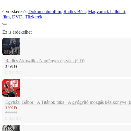
Gyorskeresés:
Dokumentumfilm
,
Radics Béla
,
Magyarock hallottai
,
film
,
DVD
,
Tűzkerék
Ez is érdekelhet
Radics Akusztik - Napfényes éjszaka (CD)
3 490 Ft
Egyházi Gábor - A Titánok titka - A gyógyító mozgás kézikönyve (
3 990 Ft
4 990 Ft