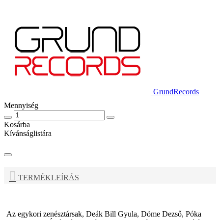
GrundRecords
Mennyiség
Kosárba
Kívánságlistára
TERMÉKLEÍRÁS
Az egykori zenésztársak, Deák Bill Gyula, Döme Dezső, Póka