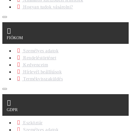
Hogyan tudok vásárolni?
FIÓKOM
Személyes adatok
Rendeléstörténet
Kedvenceim
Hírlevél beállítások
Termékvisszaküldés
GDPR
Eszköztár
Személyes adatok