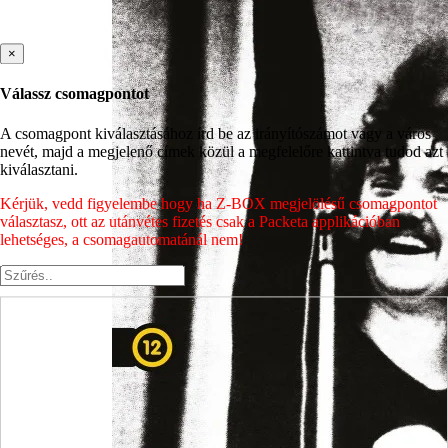
×
Válassz csomagpontot
A csomagpont kiválasztásához írd be az irányítószámot vagy a város
nevét, majd a megjelenő címek közül a megfelelőre kattintva tudod azt
kiválasztani.
Kérjük, vedd figyelembe hogy ha Z-BOX megjelölésű csomagpontot
választasz, ott az utánvétes fizetés csak a Packeta applikációban
lehetséges, a csomagautomatánál nem!