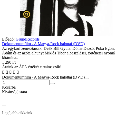
Előadó:
GrundRecords
Dokumentumfilm - A Magya-Rock halottai (DVD)
Az egykori zenésztársak, Deák Bill Gyula, Döme Dezső, Póka Egon
Ádám és az azóta elhunyt Miklós Tibor elbeszélései, történetei nyom
kitárulna..
1 290 Ft
Áraink az ÁFA értékét tartalmazzák!
Dokumentumfilm - A Magya-Rock halottai (DVD)
Kosárba
Kívánságlistára
Legújabb cikkeink