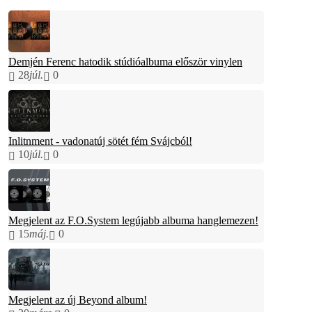
Demjén Ferenc hatodik stúdióalbuma először vinylen
28
júl.
0
Inlitnment - vadonatúj sötét fém Svájcból!
10
júl.
0
Megjelent az F.O.System legújabb albuma hanglemezen!
15
máj.
0
Megjelent az új Beyond album!