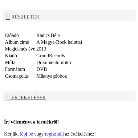
RÉSZLETEK
Előadó
Radics Béla
Album címe
A Magya-Rock halottai
Megjelenés éve
2013
Kiadó
GrundRecords
Műfaj
Dokumentumfilm
Formátum
DVD
Csomagolás
Műanyagdoboz
ÉRTÉKELÉSEK
Írj véleményt a termékről!
Kérjük,
lépj be
vagy
regisztrálj
az értékeléshez!