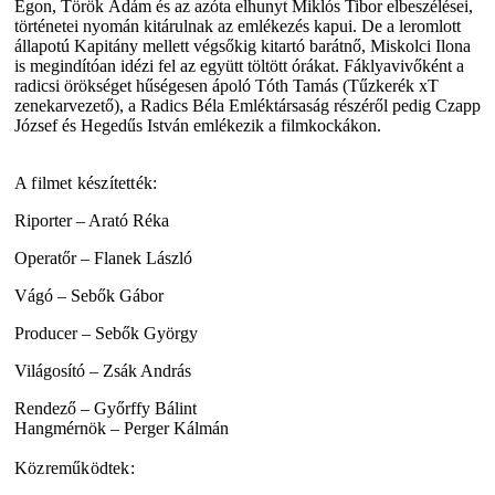
Egon, Török Ádám és az azóta elhunyt Miklós Tibor elbeszélései,
történetei nyomán kitárulnak az emlékezés kapui. De a leromlott
állapotú Kapitány mellett végsőkig kitartó barátnő, Miskolci Ilona
is megindítóan idézi fel az együtt töltött órákat. Fáklyavivőként a
radicsi örökséget hűségesen ápoló Tóth Tamás (Tűzkerék xT
zenekarvezető), a Radics Béla Emléktársaság részéről pedig Czapp
József és Hegedűs István emlékezik a filmkockákon.
A filmet készítették:
Riporter – Arató Réka
Operatőr – Flanek László
Vágó – Sebők Gábor
Producer – Sebők György
Világosító – Zsák András
Rendező – Győrffy Bálint
Hangmérnök – Perger Kálmán
Közreműködtek: