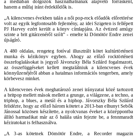
a médiában dolgozók használhatnának alapvető forrásként,
hanem a műfaj iránt érdeklődők is.
„A kilencvenes években talán a női pop-rock előadók előretörése
volt az egyik legfontosabb fejlemény, az idei Szigeten is fellépett
PJ Harvey ezért került a könyv címlapjára. Az évtized amúgy
szinte a brit gitárzenéről szólt” - emelte ki Dömötör Endre zenei
újságíró.
A 480 oldalas, rengeteg fotóval illusztrált kötet kultúrtörténeti
munka és kézikönyv egyben. Ahogy az előző rocktörténeti
összefoglalásokat is jegyző Jávorszky Béla Szilárd fogalmazott,
az összefüggéseket kellett megtalálniuk a kilencvenes évek
könnyűzenéjéről abban a hatalmas információs tengerben, amely
körbevesz minket.
A kilencvenes évek meghatározó zenei irányzatai közé tartozott
a britpop mellett mások mellett a grunge, a világzene, a techno, a
triphop, a blues, a metál és a hiphop. Jávorszky Béla Szilárd
felidézte, hogy az előző három kötetet a 2013-ban elhunyt Sebők
Jánossal közösen készítette, a nyolcvanas éveket a középpontba
állító harmadikat már az ő halála után fejezte be, a fennmaradt
kéziratokat is felhasználva.
„A 3-as kötetnek Dömötör Endre, a Recorder magazin