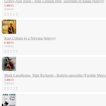
Lesley-Ann Jones - John Lennon élete, szerelmei és halála (könyv)
3 490 Ft
4 500 Ft
Kurt Cobain és a Nirvana (könyv)
6 490 Ft
7 990 Ft
Mark Langthorne, Matt Richards - Bohém rapszódia [Freddie Mercury
3 490 Ft
3 990 Ft