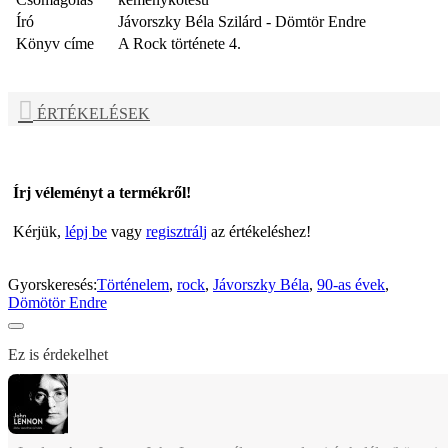
Író
Jávorszky Béla Szilárd - Dömtör Endre
Könyv címe
A Rock története 4.
ÉRTÉKELÉSEK
Írj véleményt a termékről!
Kérjük,
lépj be
vagy
regisztrálj
az értékeléshez!
Gyorskeresés:
Történelem
,
rock
,
Jávorszky Béla
,
90-as évek
,
Dömötör Endre
Ez is érdekelhet