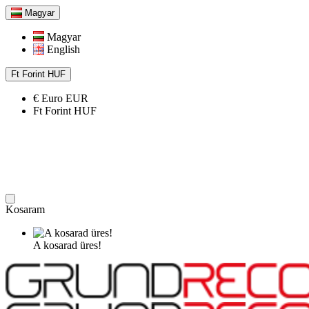
Magyar
Magyar
English
Ft
Forint
HUF
€
Euro
EUR
Ft
Forint
HUF
Kosaram
A kosarad üres!