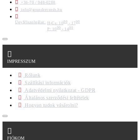
+36-70 / 948-0288
info@grundrecords.hu
Ügyfélszolgálat:
00
00
H-Cs: 10
- 17
00
00
P: 10
- 14
IMPRESSZUM
Rólunk
Szállítási információk
Adatvédelmi nyilatkozat - GDPR
Általános szerződési feltételek
Hogyan tudok vásárolni?
FIÓKOM