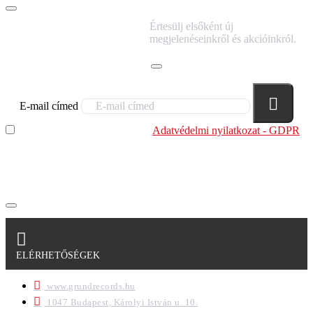
IRATKOZZ FEL
Értesülj elsőként új
HÍRLEVELÜNKRE!
megjelenéseinkről és akcióinkról.
E-mail címed
Elolvastam és megértettem az
Adatvédelmi nyilatkozat - GDPR
szabályzatban leírtakat. Tudomásul veszem, hogy a
regisztrációkor megadott adataim egy részét anonimizált
formában a cég marketing célokra felhasználja.
ELÉRHETŐSÉGEK
www.grundrecords.hu
1047 Budapest, Károlyi István u. 10.