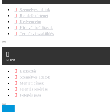
Személyes adatok
Rendeléstörténet
Kedvenceim
Hírlevél beállítások
Termékvisszaküldés
GDPR
Eszköztár
Személyes adatok
Mentett címek
Jelentés lekérése
Felejtés joga