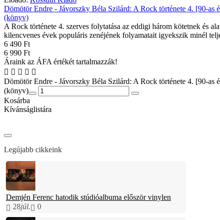
Dömötör Endre - Jávorszky Béla Szilárd: A Rock története 4. [90-as 
(könyv)
A Rock története 4. szerves folytatása az eddigi három kötetnek és al
kilencvenes évek populáris zenéjének folyamatait igyekszik minél telje
6 490 Ft
6 990 Ft
Áraink az ÁFA értékét tartalmazzák!
Dömötör Endre - Jávorszky Béla Szilárd: A Rock története 4. [90-as 
(könyv)
Kosárba
Kívánságlistára
Legújabb cikkeink
Demjén Ferenc hatodik stúdióalbuma először vinylen
28
júl.
0