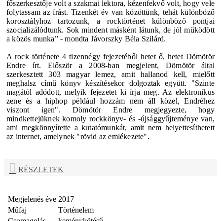
főszerkesztője volt a szakmai lektora, kézenfekvő volt, hogy vele
folytassam az írást. Tizenkét év van közöttünk, tehát különböző
korosztályhoz tartozunk, a rocktörténet különböző pontjai
szocializálódtunk. Sok mindent másként látunk, de jól működött
a közös munka” - mondta Jávorszky Béla Szilárd.
A rock története 4 tizennégy fejezetéből hetet ő, hetet Dömötör
Endre írt. Először a 2008-ban megjelent, Dömötör által
szerkesztett 303 magyar lemez, amit hallanod kell, mielőtt
meghalsz című könyv készítésekor dolgoztak együtt. "Szinte
magától adódott, melyik fejezetet ki írja meg. Az elektronikus
zene és a hiphop például hozzám nem áll közel, Endréhez
viszont igen". Dömötör Endre megjegyezte, hogy
mindkettejüknek komoly rockkönyv- és -újsággyűjteménye van,
ami megkönnyítette a kutatómunkát, amit nem helyettesíthetett
az internet, amelynek "rövid az emlékezete".
RÉSZLETEK
Megjelenés éve
2017
Műfaj
Történelem
Csomagolás
keménykötésű