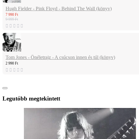
Hugh Fielder - Pink Floyd - Behind The Wall (könyv)
7 990 Ft
9 999 Ft
Tom Jones - Önéletrajz - A csúcson innen és túl (könyv)
2 990 Ft
Legutóbb megtekintett