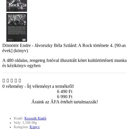
Dömötör Endre - Jávorszky Béla Szilárd: A Rock története 4. [90-as
évek] (könyv)
A 480 oldalas, rengeteg fotóval illusztrált kötet kultúrtörténeti munka
és kézikönyv egyben
0 vélemény
-
Írj véleményt a termékről!
6 490 Ft
6 990 Ft
Áraink az ÁFA értékét tartalmazzák!
Kiadó:
Kossuth Kiadó
Súly:
1,300.00g
Kategória:
Könyv