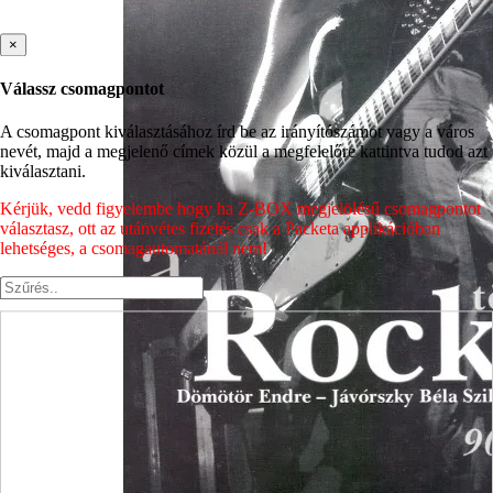
×
Válassz csomagpontot
A csomagpont kiválasztásához írd be az irányítószámot vagy a város
nevét, majd a megjelenő címek közül a megfelelőre kattintva tudod azt
kiválasztani.
Kérjük, vedd figyelembe hogy ha Z-BOX megjelölésű csomagpontot
választasz, ott az utánvétes fizetés csak a Packeta applikációban
lehetséges, a csomagautomatánál nem!