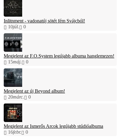
Inlitnment - vadonatúj sötét fém Svájcból!
10
júl.
0
Megjelent az F.O.System legújabb albuma hanglemezen!
15
máj.
0
Megjelent az új Beyond album!
20
márc.
0
Megjelent az Ismerős Arcok legújabb stúdióalbuma
16
febr.
0