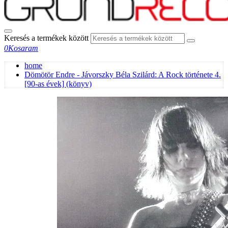
Keresés a termékek között
0
Kosaram
home
Dömötör Endre - Jávorszky Béla Szilárd: A Rock története 4.
[90-as évek] (könyv)