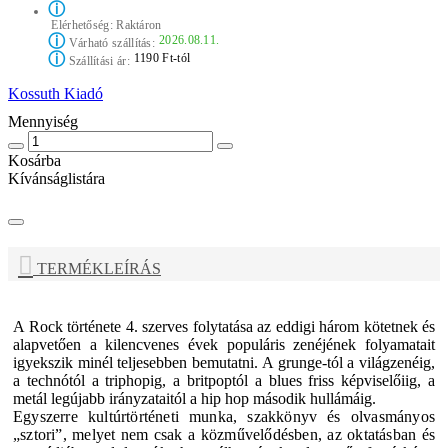
ⓘ
Elérhetőség:
Raktáron
ⓘ
2026.08.11.
Várható szállítás:
ⓘ
1190 Ft-tól
Szállítási ár:
Kossuth Kiadó
Mennyiség
Kosárba
Kívánságlistára
TERMÉKLEÍRÁS
A Rock története 4. szerves folytatása az eddigi három kötetnek és
alapvetően a kilencvenes évek populáris zenéjének folyamatait
igyekszik minél teljesebben bemutatni. A grunge-tól a világzenéig,
a technótól a triphopig, a britpoptól a blues friss képviselőiig, a
metál legújabb irányzataitól a hip hop második hullámáig.
Egyszerre kultúrtörténeti munka, szakkönyv és olvasmányos
„sztori”, melyet nem csak a közművelődésben, az oktatásban és