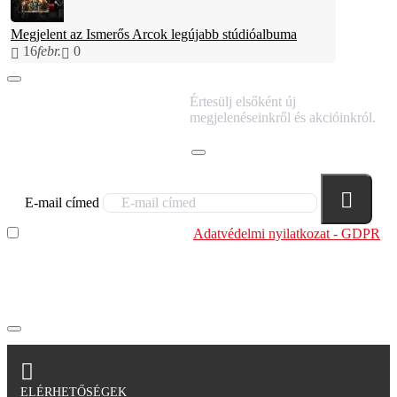
Megjelent az Ismerős Arcok legújabb stúdióalbuma
16
febr.
0
IRATKOZZ FEL
Értesülj elsőként új
HÍRLEVELÜNKRE!
megjelenéseinkről és akcióinkról.
E-mail címed
Elolvastam és megértettem az
Adatvédelmi nyilatkozat - GDPR
szabályzatban leírtakat. Tudomásul veszem, hogy a
regisztrációkor megadott adataim egy részét anonimizált
formában a cég marketing célokra felhasználja.
ELÉRHETŐSÉGEK