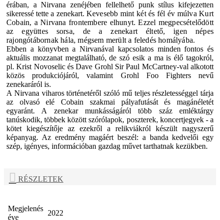
érában, a Nirvana zenéjében fellelhető punk stílus kifejezetten
sikeressé tette a zenekart.
Kevesebb mint két és fél év múlva
Kurt
Cobain
, a Nirvana frontembere elhunyt. Ezzel megpecsételődött
az együttes sorsa, de a zenekart éltető, igen népes
rajongótábornak hála, mégsem merült a feledés homályába.
Ebben a könyvben a Nirvanával kapcsolatos minden fontos és
aktuális mozzanat megtalálható, de szó esik a ma is élő tagokról,
pl. Krist Novoselic és Dave Grohl Sir Paul McCartney-val alkotott
közös produkciójáról, valamint Grohl Foo Fighters nevű
zenekaráról is.
A Nirvana viharos történetéről szóló mű teljes részletességgel tárja
az olvasó elé Cobain szakmai pályafutását és magánéletét
egyaránt. A zenekar munkásságáról több száz emléktárgy
tanúskodik, többek között szórólapok, poszterek, koncertjegyek - a
kötet kiegészítője az ezekről a relikviákról készült nagyszerű
képanyag. Az eredmény magáért beszél: a banda kedvelői egy
szép, igényes, információban gazdag művet tarthatnak kezükben.
RÉSZLETEK
Megjelenés
2022
éve