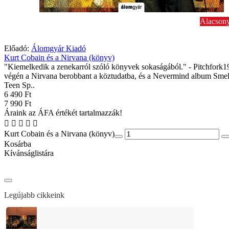
Alacsony
Előadó:
Álomgyár Kiadó
Kurt Cobain és a Nirvana (könyv)
"Kiemelkedik a zenekarról szóló könyvek sokaságából." - Pitchfork1
végén a Nirvana berobbant a köztudatba, és a Nevermind album Smel
Teen Sp..
6 490 Ft
7 990 Ft
Áraink az ÁFA értékét tartalmazzák!
Kurt Cobain és a Nirvana (könyv)
Kosárba
Kívánságlistára
Legújabb cikkeink