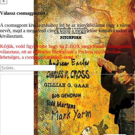
×
Válassz csomagpontot
A csomagpont kiválasztásához írd be az irányítószámot vagy a város
nevét, majd a megjelenő címek közül a megfelelőre kattintva tudod azt
kiválasztani.
Kérjük, vedd figyelembe hogy ha Z-BOX megjelölésű csomagpontot
választasz, ott az utánvétes fizetés csak a Packeta applikációban
lehetséges, a csomagautomatánál nem!