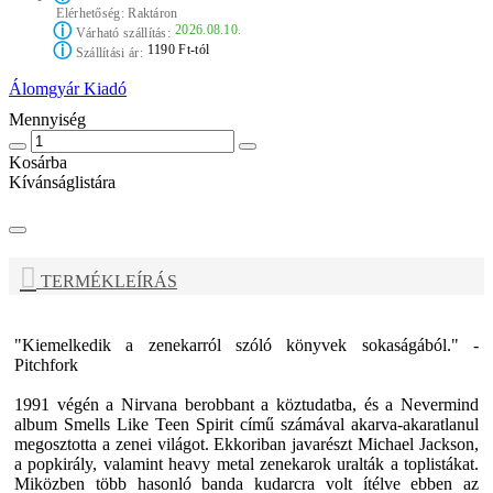
Elérhetőség:
Raktáron
ⓘ
2026.08.10.
Várható szállítás:
ⓘ
1190 Ft-tól
Szállítási ár:
Álomgyár Kiadó
Mennyiség
Kosárba
Kívánságlistára
TERMÉKLEÍRÁS
"Kiemelkedik a zenekarról szóló könyvek sokaságából." -
Pitchfork
1991 végén a
Nirvana
berobbant a köztudatba, és a Nevermind
album Smells Like Teen Spirit című számával akarva-akaratlanul
megosztotta a zenei világot. Ekkoriban javarészt Michael Jackson,
a popkirály, valamint heavy metal zenekarok uralták a toplistákat.
Miközben több hasonló banda kudarcra volt ítélve ebben az