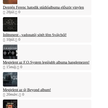
Demjén Ferenc hatodik stúdióalbuma először vinylen
28
júl.
0
Inlitnment - vadonatúj sötét fém Svájcból!
10
júl.
0
Megjelent az F.O.System legújabb albuma hanglemezen!
15
máj.
0
Megjelent az új Beyond album!
20
márc.
0