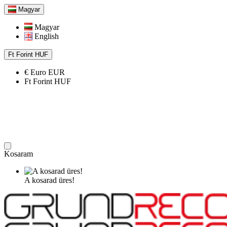
Magyar
Magyar
English
Ft
Forint
HUF
€
Euro
EUR
Ft
Forint
HUF
Kosaram
A kosarad üres!