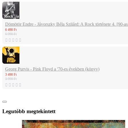
Dömötör Endre - Jávorszky Béla Szilárd: A Rock története 4. [90-a
6 490 Ft
6 990 Ft
Georg Purvis - Pink Floyd a '70-es években (könyv)
3 490 Ft
3 990 Ft
Legutóbb megtekintett