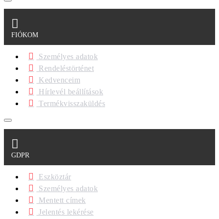
FIÓKOM
Személyes adatok
Rendeléstörténet
Kedvenceim
Hírlevél beállítások
Termékvisszaküldés
GDPR
Eszköztár
Személyes adatok
Mentett címek
Jelentés lekérése