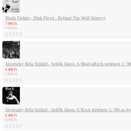
Hugh Fielder - Pink Floyd - Behind The Wall (könyv)
7 990 Ft
9 999 Ft
Jávorszky Béla Szilárd - Sebők János: A MagyaRock története 2. [8
6 490 Ft
7 800 Ft
Jávorszky Béla Szilárd - Sebők János: A Rock története 3. [80-as é
6 490 Ft
6 990 Ft