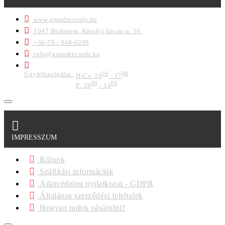
www.grundrecords.hu
1047 Budapest, Károlyi István u. 10.
+36-70 / 948-0288
info@grundrecords.hu
Ügyfélszolgálat:
00
00
H-Cs: 10
- 17
00
00
P: 10
- 14
IMPRESSZUM
Rólunk
Szállítási információk
Adatvédelmi nyilatkozat - GDPR
Általános szerződési feltételek
Hogyan tudok vásárolni?