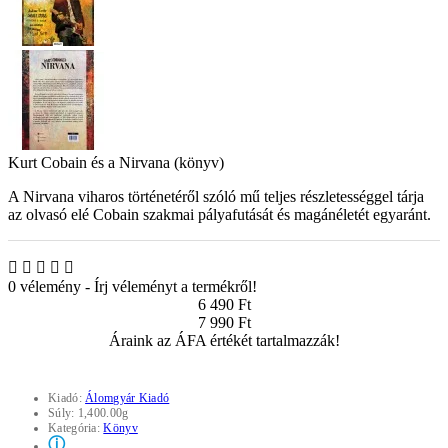
Kurt Cobain és a Nirvana (könyv)
A Nirvana viharos történetéről szóló mű teljes részletességgel tárja
az olvasó elé Cobain szakmai pályafutását és magánéletét egyaránt.
0 vélemény
-
Írj véleményt a termékről!
6 490 Ft
7 990 Ft
Áraink az ÁFA értékét tartalmazzák!
Kiadó:
Álomgyár Kiadó
Súly:
1,400.00g
Kategória:
Könyv
ⓘ