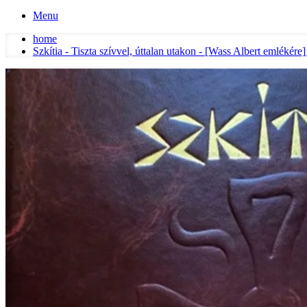
Menu
home
Szkítia - Tiszta szívvel, úttalan utakon - [Wass Albert emléké