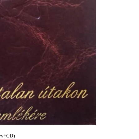
önyv+CD)