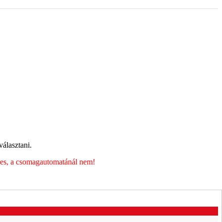
álasztani.
éges, a csomagautomatánál nem!