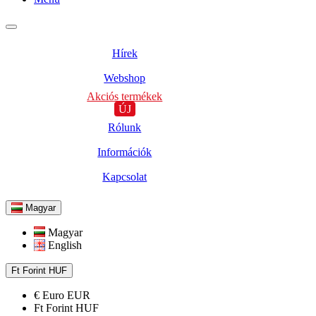
Hírek
Webshop
Akciós termékek
ÚJ
Rólunk
Információk
Kapcsolat
Magyar
Magyar
English
Ft
Forint
HUF
€
Euro
EUR
Ft
Forint
HUF