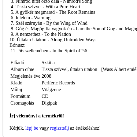
3. Nimród hitet örző dala - Nimrod's Song
4. Tiszta szívvel - With a Pure Heart
5. A gyökér megmarad - The Root Remains
6. Intelem - Warning
7. Szél szárnyán - By the Wing of Wind
8. Góg és Magóg fia vagyok én - I am the Son of Gog and Mago
9. A nemzethez - To the Nation
10. Úttalan Útakon - Along Untrodden Ways
Bónusz:
11. '56 szellemében - In the Spirit of '56
Előadó
Szkítia
Album címe
Tiszta szívvel, úttalan utakon - [Wass Albert emlé
Megjelenés éve
2008
Kiadó
Periferic Records
Műfaj
Világzene
Formátum
CD
Csomagolás
Digipak
Írj véleményt a termékről!
Kérjük,
lépj be
vagy
regisztrálj
az értékeléshez!