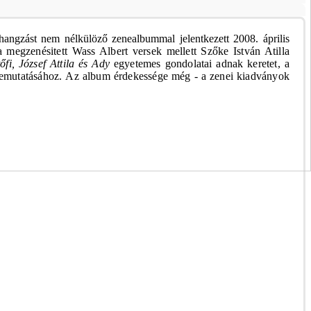
angzást nem nélkülöző zenealbummal jelentkezett 2008. április
 megzenésitett Wass Albert versek mellett Szőke István Atilla
őfi, József Attila és Ady
egyetemes gondolatai adnak keretet, a
 bemutatásához.
Az album érdekessége még - a zenei kiadványok