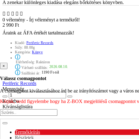
A zenekar különleges kiadása elegáns
bőrkötéses könyvben.
0 vélemény
-
Írj véleményt a termékről!
2 990 Ft
Áraink az ÁFA értékét tartalmazzák!
Kiadó:
Periferic Records
Súly:
88.00g
Kategória:
Könyv
ⓘ
Elérhetőség:
Raktáron
×
ⓘ
2026.08.10.
Várható szállítás:
ⓘ
1190 Ft-tól
Szállítási ár:
Válassz csomagpontot
Periferic Records
Mennyiség
A csomagpont kiválasztásához írd be az irányítószámot vagy a város nev
Kosárba
Kérjük, vedd figyelembe hogy ha Z-BOX megjelölésű csomagpontot vála
Kívánságlistára
Termékleírás
Részletek