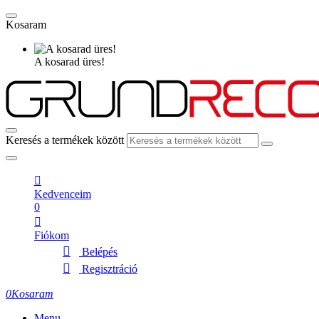
Kosaram
A kosarad üres!
Keresés a termékek között
Kedvenceim
0
Fiókom
Belépés
Regisztráció
0
Kosaram
Menu