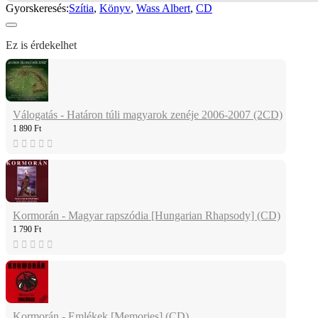
Gyorskeresés:
Szítia
,
Könyv
,
Wass Albert
,
CD
Ez is érdekelhet
Válogatás - Határon túli magyarok zenéje 2006-2007 (2CD)
1 890 Ft
Kormorán - Magyar rapszódia [Hungarian Rhapsody] (CD)
1 790 Ft
Kormorán - Emlékek [Memories] (CD)