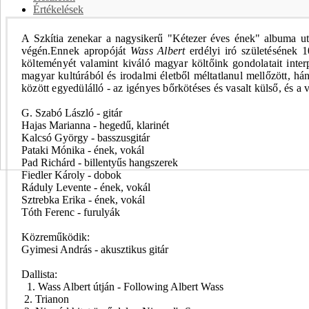
Értékelések
A
Szkítia
zenekar a nagysikerű "Kétezer éves ének" albuma ut
végén.
Ennek apropóját
Wass Albert
erdélyi iró születésének 1
költeményét valamint kiváló magyar költőink gondolatait inter
magyar kultúrából és irodalmi életből méltatlanul mellőzött, h
között egyedülálló - az igényes bőrkötéses és vasalt külső, és a
G. Szabó László - gitár
Hajas Marianna - hegedű, klarinét
Kalcsó György - basszusgitár
Pataki Mónika - ének, vokál
Pad Richárd - billentyűs hangszerek
Fiedler Károly - dobok
Ráduly Levente - ének, vokál
Sztrebka Erika - ének, vokál
Tóth Ferenc - furulyák
Közreműködik:
Gyimesi András - akusztikus gitár
Dallista:
1. Wass Albert útján - Following Albert Wass
2. Trianon