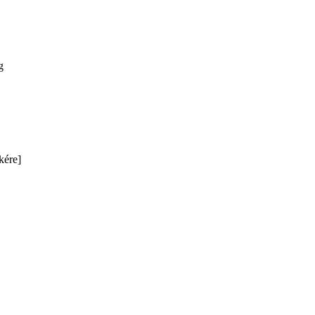
g
kére]