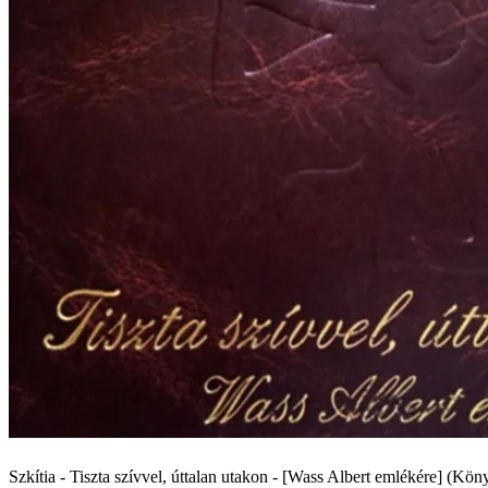
Szkítia - Tiszta szívvel, úttalan utakon - [Wass Albert emlékére] (K