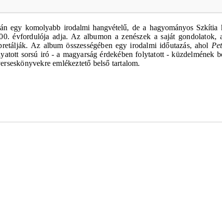
án egy komolyabb irodalmi hangvételű, de a hagyományos Szkítia h
00. évfordulója adja. Az albumon a zenészek a saját gondolatok, a
pretálják.
Az album összességében egy irodalmi időutazás, ahol
Pet
ányatott sorsú iró - a magyarság érdekében folytatott - küzdelmének
 verseskönyvekre emlékeztető belső tartalom.