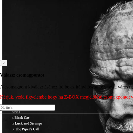
×
Válassz csomagpontot
A csomagpont kiválasztásához írd be az irányítószámot vagy a város nev
Kérjük, vedd figyelembe hogy ha Z-BOX megjelölésű csomagpontot vála