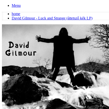
Menu
home
David Gilmour - Luck and Strange (áttetsző kék LP)