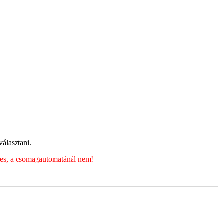
álasztani.
éges, a csomagautomatánál nem!