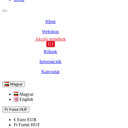
Hírek
Webshop
Akciós termékek
ÚJ
Rólunk
Információk
Kapcsolat
Magyar
Magyar
English
Ft
Forint
HUF
€
Euro
EUR
Ft
Forint
HUF