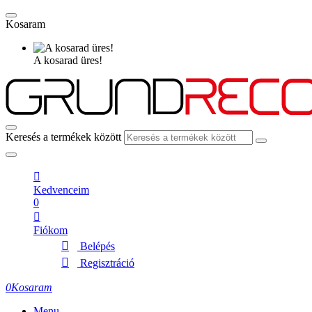
Kosaram
A kosarad üres!
Keresés a termékek között
Kedvenceim
0
Fiókom
Belépés
Regisztráció
0
Kosaram
Menu