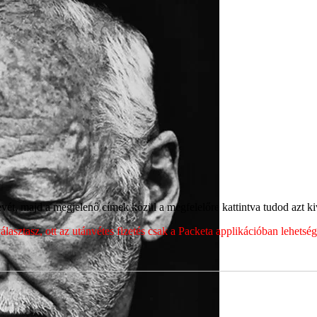
ét, majd a megjelenő címek közül a megfelelőre kattintva tudod azt kiv
sztasz, ott az utánvétes fizetés csak a Packeta applikációban lehets