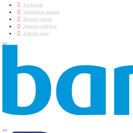
Eszköztár
Személyes adatok
Mentett címek
Jelentés lekérése
Felejtés joga