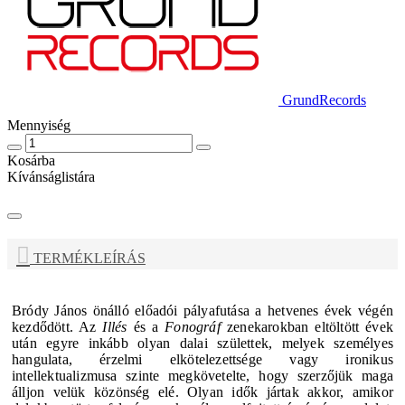
GrundRecords
Mennyiség
Kosárba
Kívánságlistára
TERMÉKLEÍRÁS
Bródy János
önálló előadói pályafutása a hetvenes évek végén
kezdődött. Az
Illés
és a
Fonográf
zenekarokban eltöltött évek
után egyre inkább olyan dalai születtek, melyek személyes
hangulata, érzelmi elkötelezettsége vagy ironikus
intellektualizmusa szinte megkövetelte, hogy szerzőjük maga
álljon velük közönség elé. Olyan idők jártak akkor, amikor