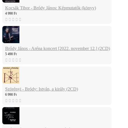
Kocsák Tibor - Bródy János: Képmutatók (könyv)
4 990 Ft
Bródy János - Aréna koncert [2022. november 12.] (2CD)
5 490 Ft
Szörényi - Bródy: István, a király (2CD)
6 990 Ft