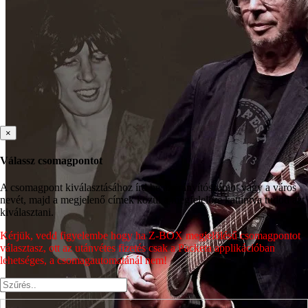
×
Válassz csomagpontot
A csomagpont kiválasztásához írd be az irányítószámot vagy a város
nevét, majd a megjelenő címek közül a megfelelőre kattintva tudod azt
kiválasztani.
Kérjük, vedd figyelembe hogy ha Z-BOX megjelölésű csomagpontot
választasz, ott az utánvétes fizetés csak a Packeta applikációban
lehetséges, a csomagautomatánál nem!