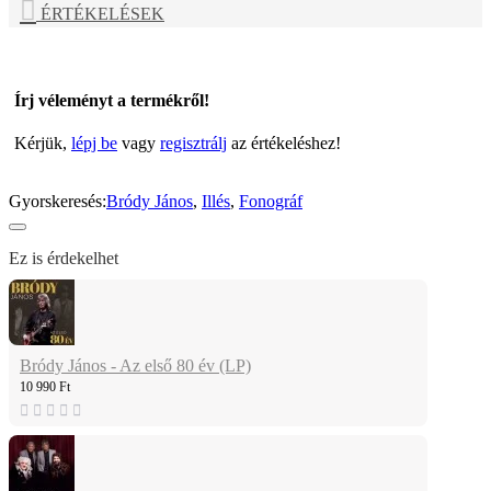
ÉRTÉKELÉSEK
Írj véleményt a termékről!
Kérjük,
lépj be
vagy
regisztrálj
az értékeléshez!
Gyorskeresés:
Bródy János
,
Illés
,
Fonográf
Ez is érdekelhet
Bródy János - Az első 80 év (LP)
10 990 Ft