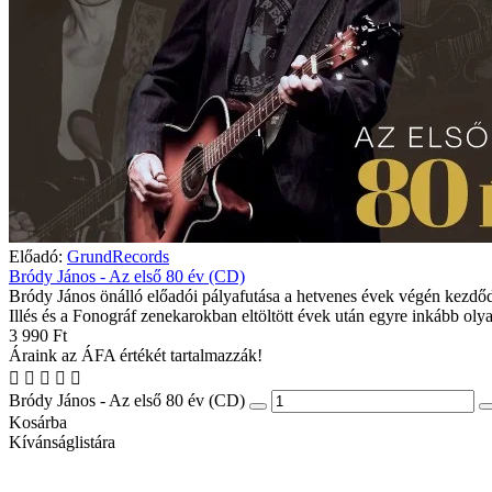
Előadó:
GrundRecords
Bródy János - Az első 80 év (CD)
Bródy János önálló előadói pályafutása a hetvenes évek végén kezdőd
Illés és a Fonográf zenekarokban eltöltött évek után egyre inkább olya
3 990 Ft
Áraink az ÁFA értékét tartalmazzák!
Bródy János - Az első 80 év (CD)
Kosárba
Kívánságlistára