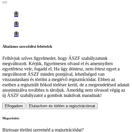
Általános szerződési feltételek
Felhívjuk szíves figyelmedet, hogy
ÁSZF szabályzatunk
megváltozott
. Kérjük, figyelmesen olvasd el és amennyiben
egyetértesz vele, fogadd el. Ha úgy döntesz, nem értesz egyet a
megváltozott ÁSZF minden pontjával, lehetőséged van
visszautasítani és törölni a meglévő regisztrációdat. Ebben az
esetben a regisztrált fiókod törlésre kerül, de a megrendelésed adatait
anonimizálva továbbra is tároljuk.
Ameddig nem olvasod végig az
új ÁSZF szabályzatot a gombok inaktívak maradnak!
Elfogadom
Elutasítom és törlöm a regisztrációmat
Megerősítés
Biztosan törölni szeretnéd a regisztrációdat?