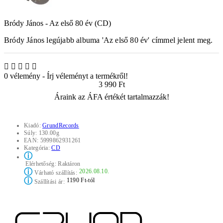
Bródy János - Az első 80 év (CD)
Bródy János legújabb albuma 'Az első 80 év' címmel jelent meg.
0 vélemény
-
Írj véleményt a termékről!
3 990 Ft
Áraink az ÁFA értékét tartalmazzák!
Kiadó:
GrundRecords
Súly:
130.00g
EAN:
5999862931261
Kategória:
CD
ⓘ
Elérhetőség:
Raktáron
ⓘ
2026.08.10.
Várható szállítás:
ⓘ
1190 Ft-tól
Szállítási ár: