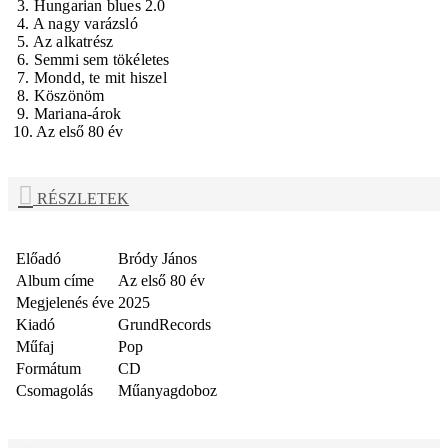
3. Hungarian blues 2.0
4. A nagy varázsló
5. Az alkatrész
6. Semmi sem tökéletes
7. Mondd, te mit hiszel
8. Köszönöm
9. Mariana-árok
10. Az első 80 év
RÉSZLETEK
Előadó
Bródy János
Album címe
Az első 80 év
Megjelenés éve
2025
Kiadó
GrundRecords
Műfaj
Pop
Formátum
CD
Csomagolás
Műanyagdoboz