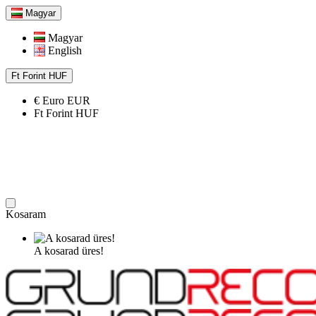
Magyar
Magyar
English
Ft
Forint
HUF
€
Euro
EUR
Ft
Forint
HUF
Kosaram
A kosarad üres!