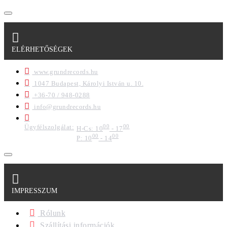
ELÉRHETŐSÉGEK
www.grundrecords.hu
1047 Budapest, Károlyi István u. 10.
+36-70 / 948-0288
info@grundrecords.hu
Ügyfélszolgálat:
00
00
H-Cs: 10
- 17
00
00
P: 10
- 14
IMPRESSZUM
Rólunk
Szállítási információk