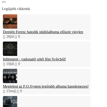
Legújabb cikkeink
Demjén Ferenc hatodik stúdióalbuma először vinylen
28
júl.
0
Inlitnment - vadonatúj sötét fém Svájcból!
10
júl.
0
Megjelent az F.O.System legújabb albuma hanglemezen!
15
máj.
0