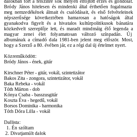
dalokban tört a felszínre sok mélyen elfojtott érzés és gondolat.
Bródy János
hitelesen és mindenki által érthetően fogalmazta
meg nemzedékének álmait és csalódásait, és első felvételeinek
népszerűsége következtében hamarosan a hatóságok által
gyanakodva figyelt és a hivatalos kultúrpolitikusok bánatára
közkedvelt szereplője lett, és maradt mindmáig élő legenda a
magyar zenei élet folyamatosan változó színpadán. Új
albumának a címadó dala 1981-ben jelent meg először. Most,
hogy a Szerző a 80. évében jár, ez a régi dal új értelmet nyert.
Közreműködött:
Bródy János - ének, gitár
Kirschner Péter - gitár, vokál, szintetizátor
Bakos Zita - zongora, szintetizátor, vokál
Baka Rebeka - vokál
Tóth Márton - dob
Kónya Csaba - basszusgitár
Koszta Éva - hegedű, vokál
Borsos Dominika - harmonika
Tóth Dóra Lilla - vokál
Dallista:
1. Én szóltam
2. Divatjamúlt dalok