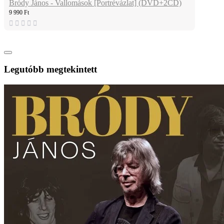
Bródy János - Vallomások [Portrévázlat] (DVD+2CD)
9 990 Ft
Legutóbb megtekintett