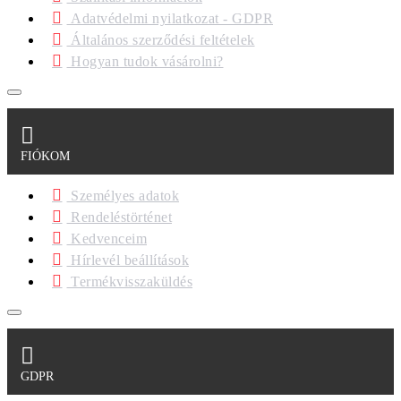
Adatvédelmi nyilatkozat - GDPR
Általános szerződési feltételek
Hogyan tudok vásárolni?
FIÓKOM
Személyes adatok
Rendeléstörténet
Kedvenceim
Hírlevél beállítások
Termékvisszaküldés
GDPR