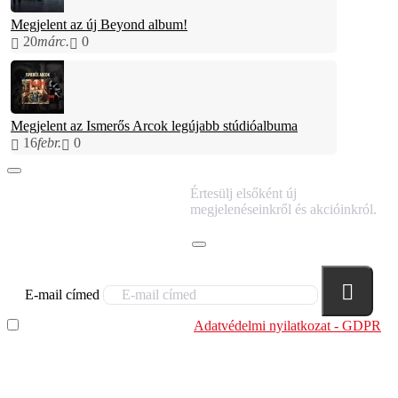
Megjelent az új Beyond album!
20
márc.
0
Megjelent az Ismerős Arcok legújabb stúdióalbuma
16
febr.
0
IRATKOZZ FEL
Értesülj elsőként új
HÍRLEVELÜNKRE!
megjelenéseinkről és akcióinkról.
E-mail címed
Elolvastam és megértettem az
Adatvédelmi nyilatkozat - GDPR
szabályzatban leírtakat. Tudomásul veszem, hogy a
regisztrációkor megadott adataim egy részét anonimizált
formában a cég marketing célokra felhasználja.