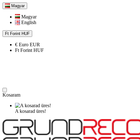
Magyar
Magyar
English
Ft
Forint
HUF
€
Euro
EUR
Ft
Forint
HUF
Kosaram
A kosarad üres!