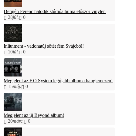
Demjén Ferenc hatodik stúdióalbuma először vinylen
28
júl.
0
Inlitnment - vadonatúj sötét fém Svájcból!
10
júl.
0
Megjelent az F.O.System legújabb albuma hanglemezen!
15
máj.
0
Megjelent az új Beyond album!
20
márc.
0