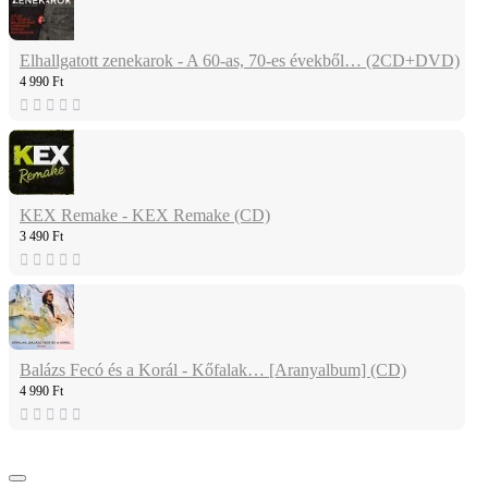
Elhallgatott zenekarok - A 60-as, 70-es évekből… (2CD+DVD)
4 990 Ft
KEX Remake - KEX Remake (CD)
3 490 Ft
Balázs Fecó és a Korál - Kőfalak… [Aranyalbum] (CD)
4 990 Ft