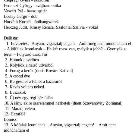
Csepregi Gyula - szaxofon
Ferenczi György - szájharmonika
Vasvári Pál - basszusgitár
Bo
rlay Gergő - dob
Horváth Kornél - ütőhangszerek
Herczeg Judit, Krassy Renáta, Szalontai Szilvia - vokál
Dallista:
1. Bevezetés – Anyám, vigasztalj engem – Amit még nem mondhattam el
– A kőfalak leomlanak – Ha két rossz van, melyik a jobb? – Gyertyák a
téren – Folytasd csak, fiú
2. Homok a szélben
3. Kölykök a hátsó udvarból
4. Forog a kerék
(duett Kovács Katival)
5. A csönd éve
6. Kergesd el a felhőt a házamról
7. Kevés voltam neked
8. Évszakok
9. Új név egy régi ház falán
10. A lány, akire szerelemmel nézhetek
(duett Sztevanovity Zoránnal)
11. Maradj velem
12. Hazafelé
Bónusz:
13. A kőfalak leomlanak – Anyám, vigasztalj engem! – Amit nem
mondhattam el