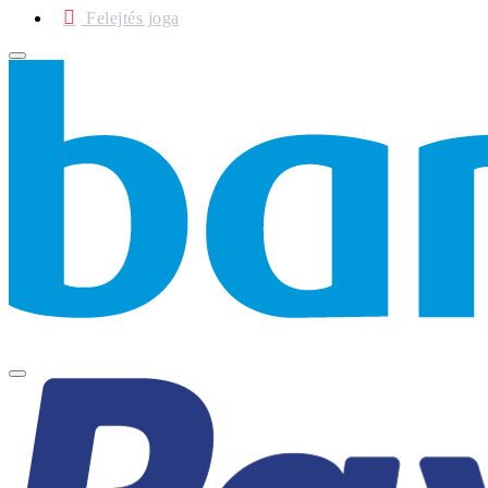
Felejtés joga