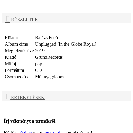
RÉSZLETEK
Előadó
Balázs Fecó
Album címe
Unplugged [In the Globe Royal]
Megjelenés éve
2019
Kiadó
GrundRecords
Műfaj
pop
Formátum
CD
Csomagolás
Műanyagdoboz
ÉRTÉKELÉSEK
Írj véleményt a termékről!
Kérjük,
lépj be
vagy
regisztrálj
az értékeléshez!