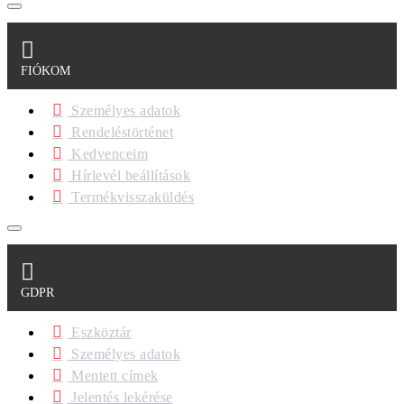
FIÓKOM
Személyes adatok
Rendeléstörténet
Kedvenceim
Hírlevél beállítások
Termékvisszaküldés
GDPR
Eszköztár
Személyes adatok
Mentett címek
Jelentés lekérése