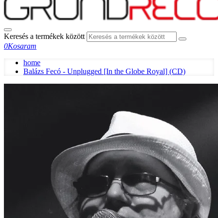
Keresés a termékek között
0
Kosaram
home
Balázs Fecó - Unplugged [In the Globe Royal] (CD)