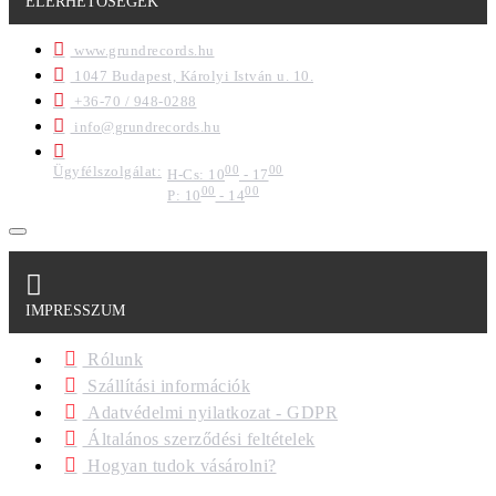
ELÉRHETŐSÉGEK
www.grundrecords.hu
1047 Budapest, Károlyi István u. 10.
+36-70 / 948-0288
info@grundrecords.hu
Ügyfélszolgálat:
00
00
H-Cs: 10
- 17
00
00
P: 10
- 14
IMPRESSZUM
Rólunk
Szállítási információk
Adatvédelmi nyilatkozat - GDPR
Általános szerződési feltételek
Hogyan tudok vásárolni?