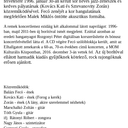
felvételére 1996. január 30-án került sor neves jazz-zenészek és
kedves pályatársak (
Kovács Kati
és
Sztevanovity Zorán
)
közreműködésével.
Fecó zenéjét a kor hangulatának
megfelelően Malek Miklós öntötte akusztikus formába.
A remek koncertlemez ezidáig két alkalommal látott napvilágot: 1996-
ban, majd 2011-ben új borítóval ismét megjelent. Ezúttal azonban az
eredeti hanganyagot Rozgonyi Péter digitálisan korszerűsítette és bónusz
koncertfelvétellel látta el. A CD végére Fecó szólóblokkja került, amit az
Elhallgatott zenekarok a 60-as, 70-es években
című koncerten, a MOM
Az új borítóval
Kulturális Központban, 2016. december 3-án vettek fel.
ellátott harmadik kiadás gyűjtőknek kötelező, rock rajongóknak
erősen ajánlott.
Közreműködök:
Balázs Fecó
- ének
Kovács Kati - ének (Forog a kerék)
Zorán - ének (A lány, akire szerelemmel nézhetek)
Marschalkó Zoltán - gitár
Tóth Gyula - gitár
ifj. Rátonyi Róbert - zongora
Nagy János - szintetizátor