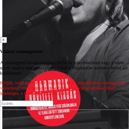
×
Válassz csomagpontot
A csomagpont kiválasztásához írd be az irányítószámot vagy a város
nevét, majd a megjelenő címek közül a megfelelőre kattintva tudod azt
kiválasztani.
Kérjük, vedd figyelembe hogy ha Z-BOX megjelölésű csomagpontot
választasz, ott az utánvétes fizetés csak a Packeta applikációban
lehetséges, a csomagautomatánál nem!