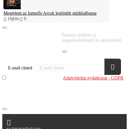
Megjelent az Ismerős Arcok legújabb stúdióalbuma
16
febr.
0
IRATKOZZ FEL
Értesülj elsőként új
HÍRLEVELÜNKRE!
megjelenéseinkről és akcióinkról.
E-mail címed
Elolvastam és megértettem az
Adatvédelmi nyilatkozat - GDPR
szabályzatban leírtakat. Tudomásul veszem, hogy a
regisztrációkor megadott adataim egy részét anonimizált
formában a cég marketing célokra felhasználja.