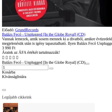
Előadó:
GrundRecords
Balázs Fecó - Unplugged [In the Globe Royal] (CD)
Vannak lemezek, amik sosem mennek ki a divatból, amikre évtizedek
megjelenésük után is igény tapasztalható. Ilyen Balázs Fecó Unplugge
3 990 Ft
Áraink az ÁFA értékét tartalmazzák!
Balázs Fecó - Unplugged [In the Globe Royal] (CD)
Kosárba
Kívánságlistára
Legújabb cikkeink