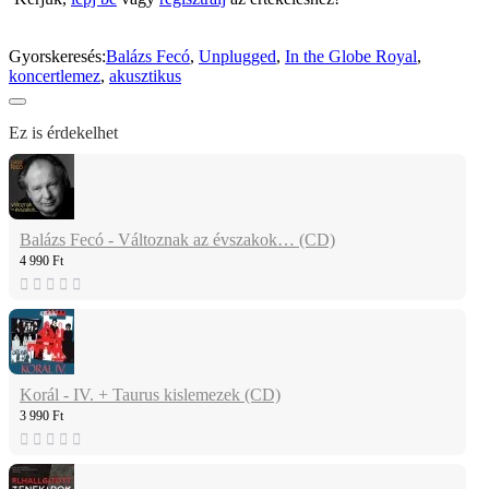
Gyorskeresés:
Balázs Fecó
,
Unplugged
,
In the Globe Royal
,
koncertlemez
,
akusztikus
Ez is érdekelhet
Balázs Fecó - Változnak az évszakok… (CD)
4 990 Ft
Korál - IV. + Taurus kislemezek (CD)
3 990 Ft