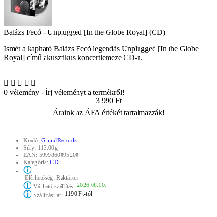
Balázs Fecó - Unplugged [In the Globe Royal] (CD)
Ismét a kapható Balázs Fecó legendás Unplugged [In the Globe
Royal] című akusztikus koncertlemeze CD-n.
0 vélemény
-
Írj véleményt a termékről!
3 990 Ft
Áraink az ÁFA értékét tartalmazzák!
Kiadó:
GrundRecords
Súly:
113.00g
EAN:
5999860095200
Kategória:
CD
ⓘ
Elérhetőség:
Raktáron
ⓘ
2026.08.10.
Várható szállítás:
ⓘ
1190 Ft-tól
Szállítási ár: