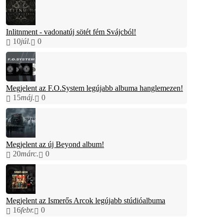
Inlitnment - vadonatúj sötét fém Svájcból!
10
júl.
0
Megjelent az F.O.System legújabb albuma hanglemezen!
15
máj.
0
Megjelent az új Beyond album!
20
márc.
0
Megjelent az Ismerős Arcok legújabb stúdióalbuma
16
febr.
0