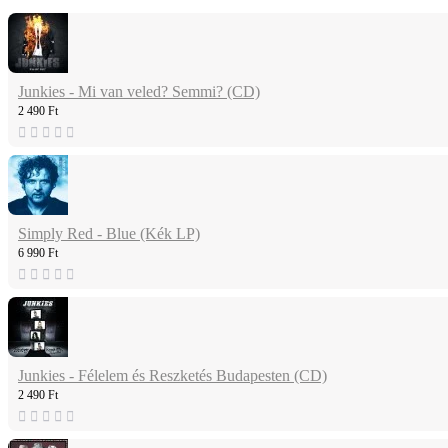
Junkies - Mi van veled? Semmi? (CD)
2 490 Ft
Simply Red - Blue (Kék LP)
6 990 Ft
Junkies - Félelem és Reszketés Budapesten (CD)
2 490 Ft