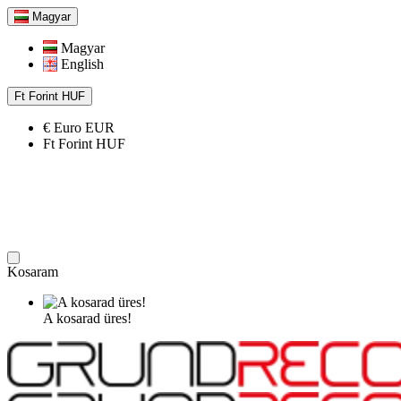
Magyar
Magyar
English
Ft
Forint
HUF
€
Euro
EUR
Ft
Forint
HUF
Kosaram
A kosarad üres!