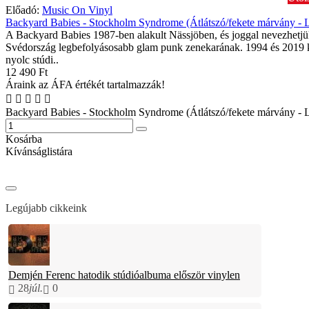
Előadó:
Music On Vinyl
Backyard Babies - Stockholm Syndrome (Átlátszó/fekete márvány - 
A Backyard Babies 1987-ben alakult Nässjöben, és joggal nevezhetj
Svédország legbefolyásosabb glam punk zenekarának. 1994 és 2019 
nyolc stúdi..
12 490 Ft
Áraink az ÁFA értékét tartalmazzák!
Backyard Babies - Stockholm Syndrome (Átlátszó/fekete márvány - 
Kosárba
Kívánságlistára
Legújabb cikkeink
Demjén Ferenc hatodik stúdióalbuma először vinylen
28
júl.
0