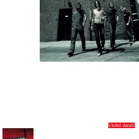
Utolsó darab!