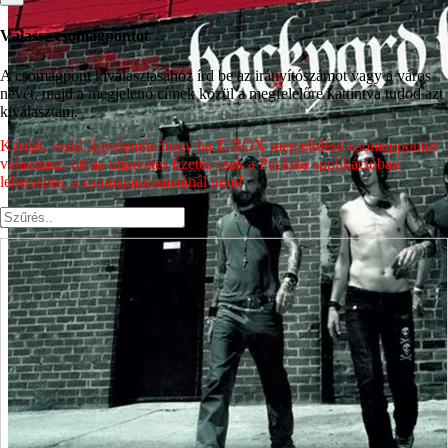
Válassz csomagpontot
A csomagpont kiválasztásához írd be az irányítószámot vagy a város
nevét, majd a megjelenő címek közül a megfelelőre kattintva tudod azt
kiválasztani.
Kérjük, vedd figyelembe hogy ha Z-BOX megjelölésű csomagpontot
választasz, ott az utánvétes fizetés csak a Packeta applikációban
lehetséges, a csomagautomatánál nem!