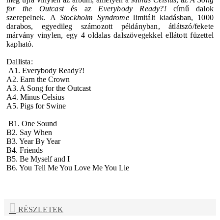
for the Outcast
és az
Everybody Ready?!
című dalok
szerepelnek. A
Stockholm Syndrome
limitált kiadásban, 1000
darabos, egyedileg számozott példányban, átlátszó/fekete
márvány vinylen, egy 4 oldalas dalszövegekkel ellátott füzettel
kapható.
Dallista:
A1. Everybody Ready?!
A2. Earn the Crown
A3. A Song for the Outcast
A4. Minus Celsius
A5. Pigs for Swine
B1. One Sound
B2. Say When
B3. Year By Year
B4. Friends
B5. Be Myself and I
B6. You Tell Me You Love Me You Lie
RÉSZLETEK