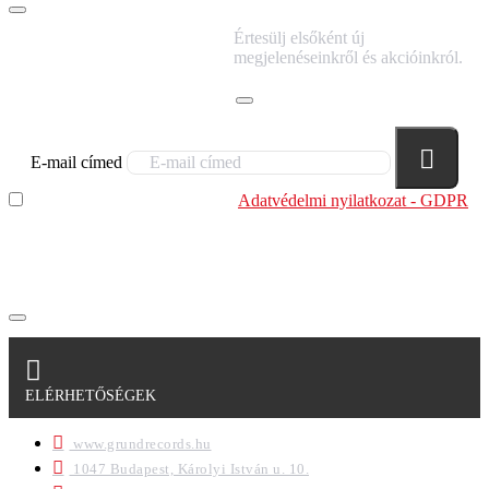
IRATKOZZ FEL
Értesülj elsőként új
HÍRLEVELÜNKRE!
megjelenéseinkről és akcióinkról.
E-mail címed
Elolvastam és megértettem az
Adatvédelmi nyilatkozat - GDPR
szabályzatban leírtakat. Tudomásul veszem, hogy a
regisztrációkor megadott adataim egy részét anonimizált
formában a cég marketing célokra felhasználja.
ELÉRHETŐSÉGEK
www.grundrecords.hu
1047 Budapest, Károlyi István u. 10.