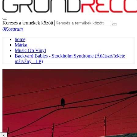
Keresés a termékek között
0
Kosaram
home
Márka
Music On Vinyl
Backyard Babies - Stockholm Syndrome (Átlátszó/fekete
márvány - LP)
×