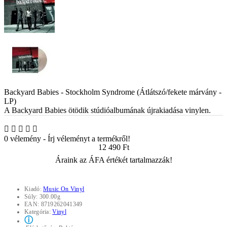
Backyard Babies - Stockholm Syndrome (Átlátszó/fekete márvány -
LP)
A Backyard Babies ötödik stúdióalbumának újrakiadása vinylen.
0 vélemény
-
Írj véleményt a termékről!
12 490 Ft
Áraink az ÁFA értékét tartalmazzák!
Kiadó:
Music On Vinyl
Súly:
300.00g
EAN:
8719262041349
Kategória:
Vinyl
ⓘ