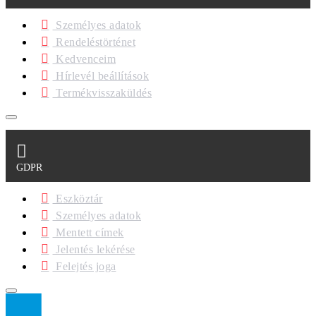
Személyes adatok
Rendeléstörténet
Kedvenceim
Hírlevél beállítások
Termékvisszaküldés
GDPR
Eszköztár
Személyes adatok
Mentett címek
Jelentés lekérése
Felejtés joga