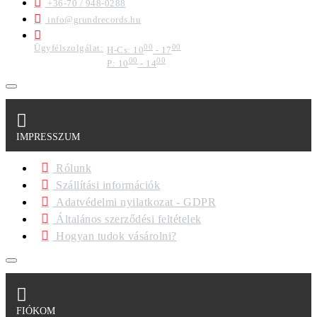
+36-70 / 948-0288
info@grundrecords.hu
Ügyfélszolgálat:
00
00
H-Cs: 10
- 17
00
00
P: 10
- 14
IMPRESSZUM
Rólunk
Szállítási információk
Adatvédelmi nyilatkozat - GDPR
Általános szerződési feltételek
Hogyan tudok vásárolni?
FIÓKOM