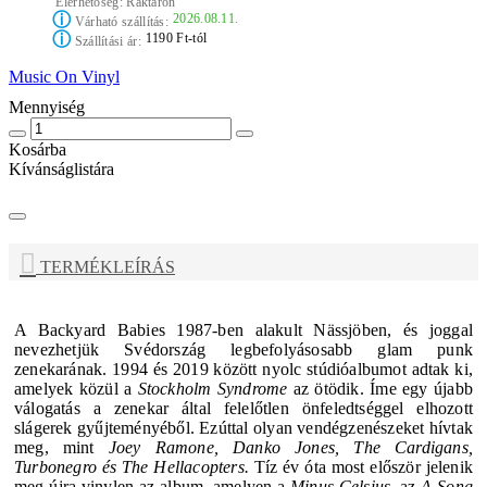
Elérhetőség:
Raktáron
ⓘ
2026.08.11.
Várható szállítás:
ⓘ
1190 Ft-tól
Szállítási ár:
Music On Vinyl
Mennyiség
Kosárba
Kívánságlistára
TERMÉKLEÍRÁS
A
Backyard Babies
1987-ben alakult Nässjöben, és joggal
nevezhetjük Svédország legbefolyásosabb glam punk
zenekarának. 1994 és 2019 között nyolc stúdióalbumot adtak ki,
amelyek közül a
Stockholm Syndrome
az ötödik.
Íme egy újabb
válogatás a zenekar által felelőtlen önfeledtséggel elhozott
slágerek gyűjteményéből. Ezúttal olyan vendégzenészeket hívtak
meg, mint
Joey Ramone, Danko Jones, The Cardigans,
Turbonegro és The Hellacopters.
Tíz év óta most először jelenik
meg újra vinylen az album, amelyen a
Minus Celsius
, az
A Song