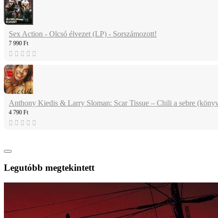
Sex Action - Olcsó élvezet (LP) - Sorszámozott!
7 990 Ft
Anthony Kiedis & Larry Sloman: Scar Tissue – Chili a sebre (köny
4 790 Ft
Legutóbb megtekintett