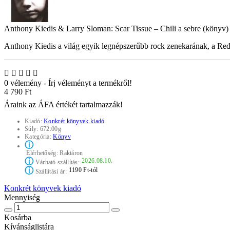
Anthony Kiedis & Larry Sloman: Scar Tissue – Chili a sebre (könyv)
Anthony Kiedis a világ egyik legnépszerűbb rock zenekarának, a Red
0 vélemény
-
Írj véleményt a termékről!
4 790 Ft
Áraink az ÁFA értékét tartalmazzák!
Kiadó:
Konkrét könyvek kiadó
Súly:
672.00g
Kategória:
Könyv
ⓘ
Elérhetőség:
Raktáron
ⓘ
2026.08.10.
Várható szállítás:
ⓘ
1190 Ft-tól
Szállítási ár:
Konkrét könyvek kiadó
Mennyiség
Kosárba
Kívánságlistára