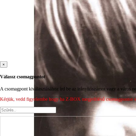
×
Válassz csomagpontot
A csomagpont kiválasztásához írd be az irányítószámot vagy a város nev
Kérjük, vedd figyelembe hogy ha Z-BOX megjelölésű csomagpontot vála