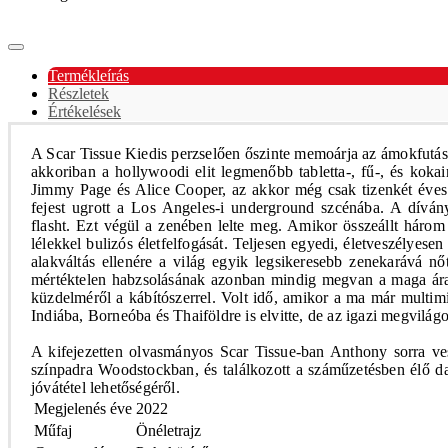
Termékleírás
Részletek
Értékelések
A Scar Tissue Kiedis perzselően őszinte memoárja az ámokfutásn
akkoriban a hollywoodi elit legmenőbb tabletta-, fű-, és kok
Jimmy Page és Alice Cooper, az akkor még csak tizenkét éves fi
fejest ugrott a Los Angeles-i underground szcénába. A díványl
flasht.
Ezt végül a zenében lelte meg. Amikor összeállt három g
lélekkel bulizós életfelfogását. Teljesen egyedi, életveszélye
alakváltás ellenére a világ egyik legsikeresebb zenekarává 
mértéktelen habzsolásának azonban mindig megvan a maga ára. Ö
küzdelméről a kábítószerrel. Volt idő, amikor a ma már multimi
Indiába, Borneóba és Thaiföldre is elvitte, de az igazi megvilágo
A kifejezetten olvasmányos Scar Tissue-ban Anthony sorra vesz
színpadra Woodstockban, és találkozott a száműzetésben élő dal
jóvátétel lehetőségéről.
Megjelenés éve
2022
Műfaj
Önéletrajz