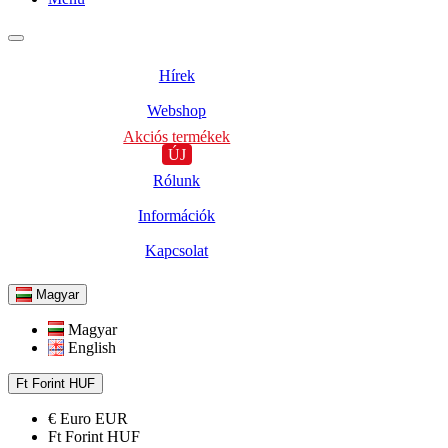
Hírek
Webshop
Akciós termékek
ÚJ
Rólunk
Információk
Kapcsolat
Magyar
Magyar
English
Ft
Forint
HUF
€
Euro
EUR
Ft
Forint
HUF