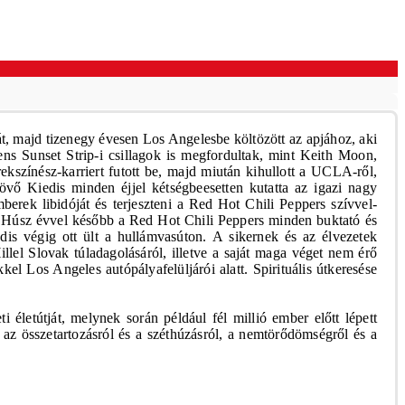
t, majd tizenegy évesen Los Angelesbe költözött az apjához, aki
ns Sunset Strip-i csillagok is megfordultak, mint Keith Moon,
ekszínész-karriert futott be, majd miután kihullott a UCLA-ről,
lövő Kiedis minden éjjel kétségbeesetten kutatta az igazi nagy
berek libidóját és terjeszteni a Red Hot Chili Peppers szívvel-
et. Húsz évvel később a Red Hot Chili Peppers minden buktató és
dis végig ott ült a hullámvasúton.
A sikernek és az élvezetek
lel Slovak túladagolásáról, illetve a saját maga véget nem érő
l Los Angeles autópályafelüljárói alatt. Spirituális útkeresése
életútját, melynek során például fél millió ember előtt lépett
 az összetartozásról és a széthúzásról, a nemtörődömségről és a