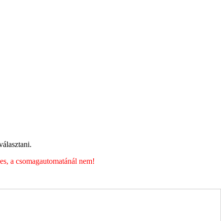
álasztani.
éges, a csomagautomatánál nem!