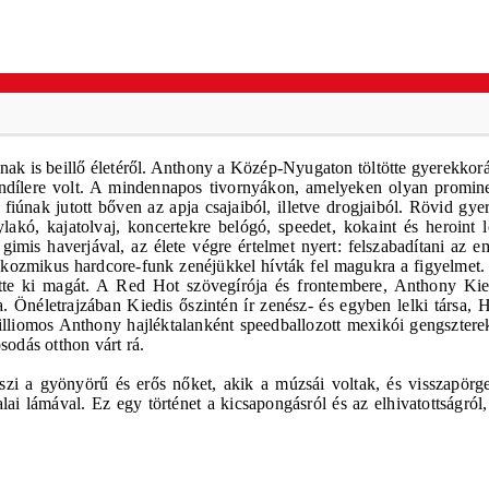
ak is beillő életéről. Anthony a Közép-Nyugaton töltötte gyerekkorá
aindílere volt. A mindennapos tivornyákon, amelyeken olyan promine
únak jutott bőven az apja csajaiból, illetve drogjaiból. Rövid gyer
akó, kajatolvaj, koncertekre belógó, speedet, kokaint és heroint 
imis haverjával, az élete végre értelmet nyert: felszabadítani az em
sen kozmikus hardcore-funk zenéjükkel hívták fel magukra a figyelm
nőtte ki magát. A Red Hot szövegírója és frontembere, Anthony Kie
néletrajzában Kiedis őszintén ír zenész- és egyben lelki társa, Hil
lliomos Anthony hajléktalanként speedballozott mexikói gengszterekke
sodás otthon várt rá.
i a gyönyörű és erős nőket, akik a múzsái voltak, és visszapörgeti 
ai lámával. Ez egy történet a kicsapongásról és az elhivatottságról,