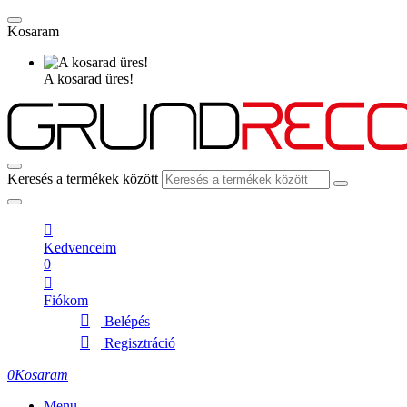
Kosaram
A kosarad üres!
Keresés a termékek között
Kedvenceim
0
Fiókom
Belépés
Regisztráció
0
Kosaram
Menu