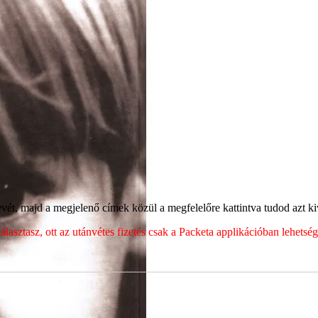
ét, majd a megjelenő címek közül a megfelelőre kattintva tudod azt kiv
sztasz, ott az utánvétes fizetés csak a Packeta applikációban lehets