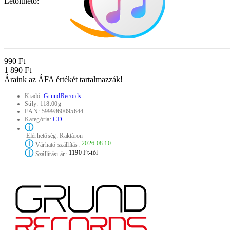
Letölthető:
990 Ft
1 890 Ft
Áraink az ÁFA értékét tartalmazzák!
Kiadó:
GrundRecords
Súly:
118.00g
EAN:
5999860095644
Kategória:
CD
ⓘ
Elérhetőség:
Raktáron
ⓘ
2026.08.10.
Várható szállítás:
ⓘ
1190 Ft-tól
Szállítási ár: