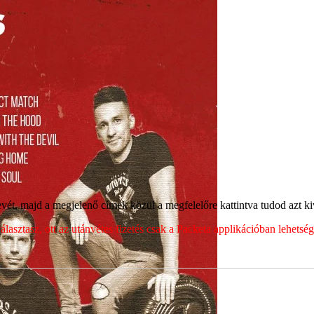
ét, majd a megjelenő címek közül a megfelelőre kattintva tudod azt kiv
sztasz, ott az utánvétes fizetés csak a Packeta applikációban lehets