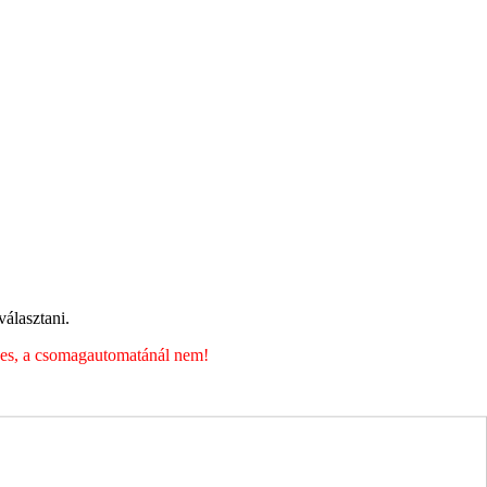
álasztani.
éges, a csomagautomatánál nem!