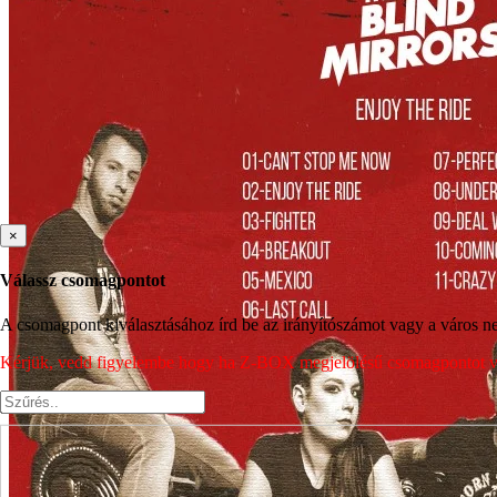
×
Válassz csomagpontot
A csomagpont kiválasztásához írd be az irányítószámot vagy a város nev
Kérjük, vedd figyelembe hogy ha Z-BOX megjelölésű csomagpontot vála