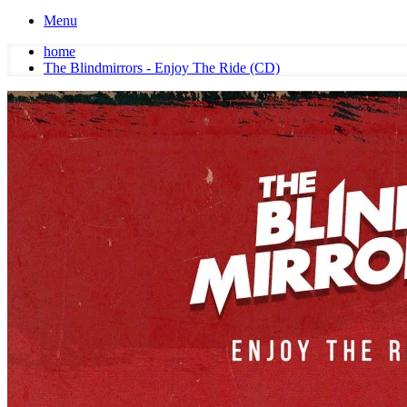
Menu
home
The Blindmirrors - Enjoy The Ride (CD)