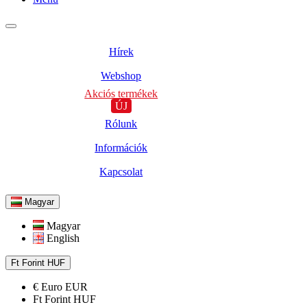
Hírek
Webshop
Akciós termékek
ÚJ
Rólunk
Információk
Kapcsolat
Magyar
Magyar
English
Ft
Forint
HUF
€
Euro
EUR
Ft
Forint
HUF