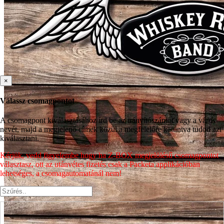
×
Válassz csomagpontot
A csomagpont kiválasztásához írd be az irányítószámot vagy a város
nevét, majd a megjelenő címek közül a megfelelőre kattintva tudod azt
kiválasztani.
Kérjük, vedd figyelembe hogy ha Z-BOX megjelölésű csomagpontot
választasz, ott az utánvétes fizetés csak a Packeta applikációban
lehetséges, a csomagautomatánál nem!