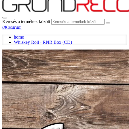
Keresés a termékek között
0
Kosaram
home
Whiskey Roll - RNR Box (CD)