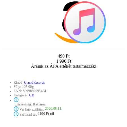
490 Ft
1 990 Ft
Áraink az ÁFA értékét tartalmazzák!
Kiadó:
GrundRecords
Súly:
107.00g
EAN:
5999860095484
Kategória:
CD
ⓘ
Elérhetőség:
Raktáron
ⓘ
2026.08.11.
Várható szállítás:
ⓘ
1190 Ft-tól
Szállítási ár: