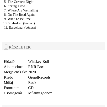
5. The Greatest Night
6. Spring Time
7. Where Are We Falling
8. On The Road Again
9. Want To Be Free
10. Szabadon
(bónusz)
11. Barcelona
(bónusz)
RÉSZLETEK
Előadó
Whiskey Roll
Album címe
RNR Box
Megjelenés éve
2020
Kiadó
GrundRecords
Műfaj
Rock
Formátum
CD
Csomagolás
Műanyagdoboz