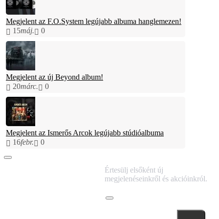
Megjelent az F.O.System legújabb albuma hanglemezen!
15
máj.
0
Megjelent az új Beyond album!
20
márc.
0
Megjelent az Ismerős Arcok legújabb stúdióalbuma
16
febr.
0
IRATKOZZ FEL
Értesülj elsőként új
HÍRLEVELÜNKRE!
megjelenéseinkről és akcióinkról.