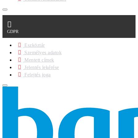
GDPR
Eszköztár
Személyes adatok
Mentett címek
Jelentés lekérése
Felejtés joga