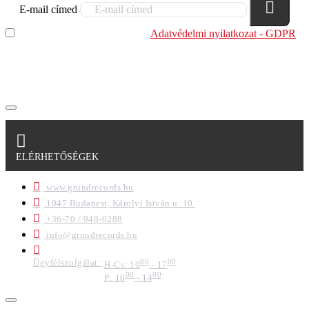
E-mail címed
Elolvastam és megértettem az
Adatvédelmi nyilatkozat - GDPR
szabályzatban leírtakat. Tudomásul veszem, hogy a
regisztrációkor megadott adataim egy részét anonimizált
formában a cég marketing célokra felhasználja.
ELÉRHETŐSÉGEK
www.grundrecords.hu
1047 Budapest, Károlyi István u. 10.
+36-70 / 948-0288
info@grundrecords.hu
Ügyfélszolgálat:
00
00
H-Cs: 10
- 17
00
00
P: 10
- 14