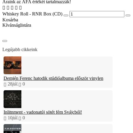
Áraink az ÁFA értékét tartalmazzák!
Whiskey Roll - RNR Box (CD)
Kosárba
Kívánságlistára
Legújabb cikkeink
Demjén Ferenc hatodik stúdióalbuma először vinylen
28
júl.
0
Inlitnment - vadonatúj sötét fém Svájcból!
10
júl.
0