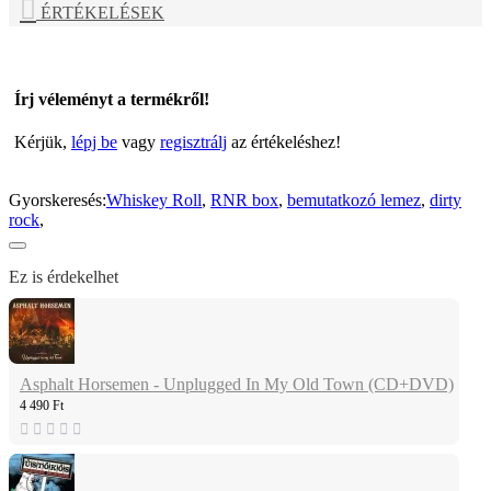
ÉRTÉKELÉSEK
Írj véleményt a termékről!
Kérjük,
lépj be
vagy
regisztrálj
az értékeléshez!
Gyorskeresés:
Whiskey Roll
,
RNR box
,
bemutatkozó lemez
,
dirty
rock
,
Ez is érdekelhet
Asphalt Horsemen - Unplugged In My Old Town (CD+DVD)
4 490 Ft