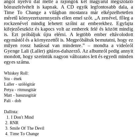
angol nyelvű dal mellé a rajongók két magyarul megszólaló
bónuszfelvételt is kapnak.
A CD egyik legfontosabb dala, a
Time To Change
a világban mostanra már elképzelhetetlen
méretű környezetszennyezés ellen emel szót. „A zenével, főleg a
rockzenével mindig lehetett szólni az emberekhez. Egyfajta
kifejezőeszköz és kapocs volt az emberek felé és között mindig
is. Ezt próbáljuk újra elérni. A legtöbb ember eltávolodott
egymástól és a környezettől is. Megpróbáltuk bemutatni, hogy ez
milyen rossz hatással van mindenre.” – mondta a videóról
Gyenge Lali (Laller) gitáros-dalszerző. Az albumról pedig annyit
mondott, hogy szerintük nagyon változatos lett és egyedi minden
egyes száma.
Whiskey Roll:
Stu - ének
Laller - szólógitár
Petya - ritmusgitár
Matt - basszusgitár
Pali - dob
Dallista:
1. I Don't Mind
2. RNR
3. Smile Of The Devil
4. Time To Change