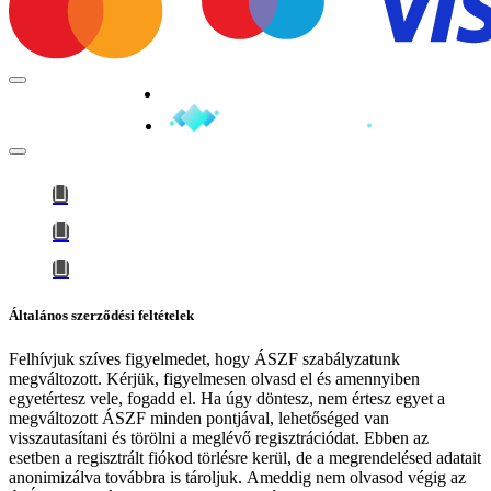
Minden jog fenntartva © 2026
Általános szerződési feltételek
Felhívjuk szíves figyelmedet, hogy
ÁSZF szabályzatunk
megváltozott
. Kérjük, figyelmesen olvasd el és amennyiben
egyetértesz vele, fogadd el. Ha úgy döntesz, nem értesz egyet a
megváltozott ÁSZF minden pontjával, lehetőséged van
visszautasítani és törölni a meglévő regisztrációdat. Ebben az
esetben a regisztrált fiókod törlésre kerül, de a megrendelésed adatait
anonimizálva továbbra is tároljuk.
Ameddig nem olvasod végig az