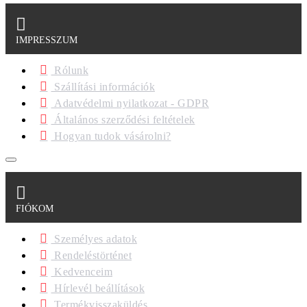
IMPRESSZUM
Rólunk
Szállítási információk
Adatvédelmi nyilatkozat - GDPR
Általános szerződési feltételek
Hogyan tudok vásárolni?
FIÓKOM
Személyes adatok
Rendeléstörténet
Kedvenceim
Hírlevél beállítások
Termékvisszaküldés