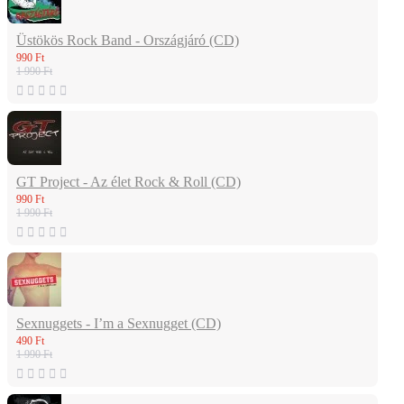
Üstökös Rock Band - Országjáró (CD)
990 Ft
1 990 Ft
GT Project - Az élet Rock & Roll (CD)
990 Ft
1 990 Ft
Sexnuggets - I’m a Sexnugget (CD)
490 Ft
1 990 Ft