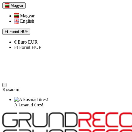
Magyar
Magyar
English
Ft
Forint
HUF
€
Euro
EUR
Ft
Forint
HUF
Kosaram
A kosarad üres!