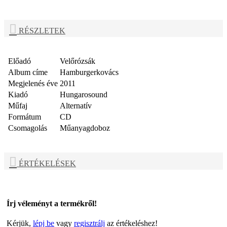
RÉSZLETEK
Előadó
Velőrózsák
Album címe
Hamburgerkovács
Megjelenés éve
2011
Kiadó
Hungarosound
Műfaj
Alternatív
Formátum
CD
Csomagolás
Műanyagdoboz
ÉRTÉKELÉSEK
Írj véleményt a termékről!
Kérjük,
lépj be
vagy
regisztrálj
az értékeléshez!