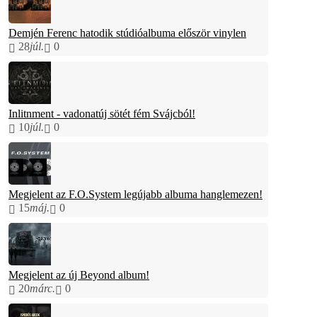
Demjén Ferenc hatodik stúdióalbuma először vinylen
28
júl.
0
Inlitnment - vadonatúj sötét fém Svájcból!
10
júl.
0
Megjelent az F.O.System legújabb albuma hanglemezen!
15
máj.
0
Megjelent az új Beyond album!
20
márc.
0