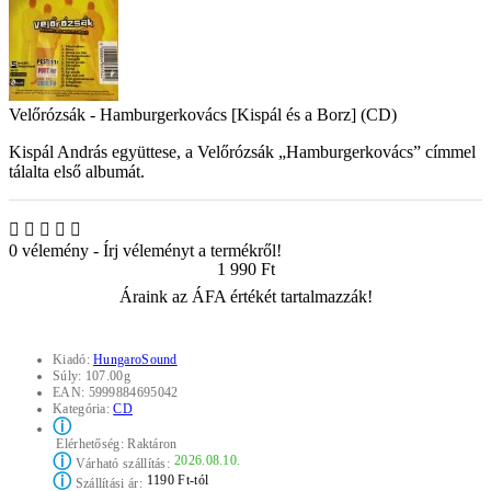
Velőrózsák - Hamburgerkovács [Kispál és a Borz] (CD)
Kispál András együttese, a Velőrózsák „Hamburgerkovács” címmel
tálalta első albumát.
0 vélemény
-
Írj véleményt a termékről!
1 990 Ft
Áraink az ÁFA értékét tartalmazzák!
Kiadó:
HungaroSound
Súly:
107.00g
EAN:
5999884695042
Kategória:
CD
ⓘ
Elérhetőség:
Raktáron
ⓘ
2026.08.10.
Várható szállítás:
ⓘ
1190 Ft-tól
Szállítási ár: