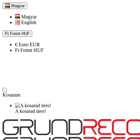
Magyar
Magyar
English
Ft
Forint
HUF
€
Euro
EUR
Ft
Forint
HUF
Kosaram
A kosarad üres!