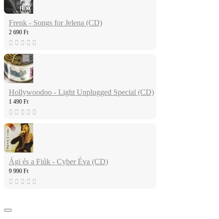
Frenk - Songs for Jelena (CD)
2 690 Ft
Hollywoodoo - Light Unplugged Special (CD)
1 490 Ft
Ági és a Fiúk - Cyber Éva (CD)
9 990 Ft