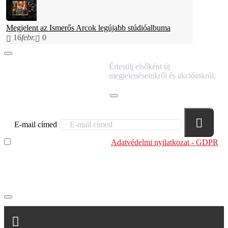
Megjelent az Ismerős Arcok legújabb stúdióalbuma
16
febr.
0
IRATKOZZ FEL
Értesülj elsőként új
HÍRLEVELÜNKRE!
megjelenéseinkről és akcióinkról.
E-mail címed
Elolvastam és megértettem az
Adatvédelmi nyilatkozat - GDPR
szabályzatban leírtakat. Tudomásul veszem, hogy a
regisztrációkor megadott adataim egy részét anonimizált
formában a cég marketing célokra felhasználja.