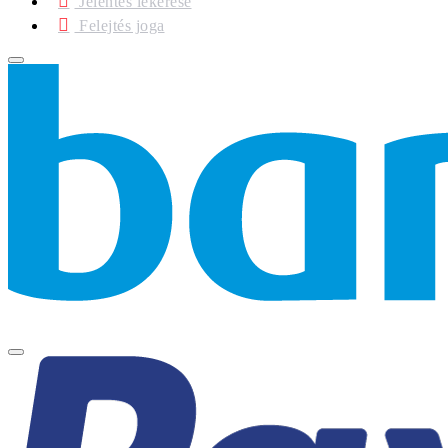
Jelentés lekérése
Felejtés joga