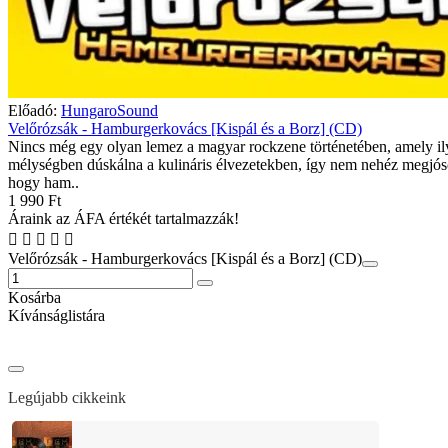
Előadó:
HungaroSound
Velőrózsák - Hamburgerkovács [Kispál és a Borz] (CD)
Nincs még egy olyan lemez a magyar rockzene történetében, amely il
mélységben dúskálna a kulináris élvezetekben, így nem nehéz megjós
hogy ham..
1 990 Ft
Áraink az ÁFA értékét tartalmazzák!
Velőrózsák - Hamburgerkovács [Kispál és a Borz] (CD)
Kosárba
Kívánságlistára
Legújabb cikkeink