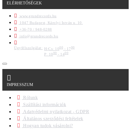
ELÉRHETŐSÉGEK
www.grundrecords.hu
1047 Budapest, Károlyi István u. 10.
+36-70 / 948-0288
info@grundrecords.hu
Ügyfélszolgálat:
00
00
H-Cs: 10
- 17
00
00
P: 10
- 14
IMPRESSZUM
Rólunk
Szállítási információk
Adatvédelmi nyilatkozat - GDPR
Általános szerződési feltételek
Hogyan tudok vásárolni?