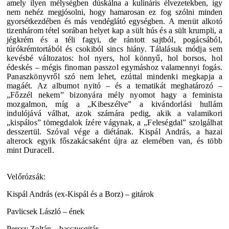
amely ilyen mélységben dúskálna a kulináris élvezetekben, így
nem nehéz megjósolni, hogy hamarosan ez fog szólni minden
gyorsétkezdében és más vendéglátó egységben.
A menüt alkotó
tizenhárom tétel sorában helyet kap a sült hús és a sült krumpli, a
jégkrém és a téli fagyi, de rántott sajtból, pogácsából,
túrókrémtortából és csokiból sincs hiány. Tálalásuk módja sem
kevésbé változatos: hol nyers, hol könnyű, hol borsos, hol
édeskés – mégis finoman passzol egymáshoz valamennyi fogás.
Panaszkönyvről szó nem lehet, ezúttal mindenki megkapja a
magáét.
Az albumot nyitó – és a tematikát meghatározó –
„Főzzél nekem” bizonyára mély nyomot hagy a feminista
mozgalmon, míg a „Kibeszélve” a kivándorlási hullám
indulójává válhat, azok számára pedig, akik a valamikori
„kispálos” tömegdalok ízére vágynak, a „Feleségdal” szolgálhat
desszertül. Szóval vége a diétának.
Kispál András,
a hazai
alterock egyik főszakácsaként újra az elemében van, és több
mint Duracell.
Velőrózsák:
Kispál András (ex-Kispál és a Borz) – gitárok
Pavlicsek László – ének
Percsy Zoltán – basszusgitár