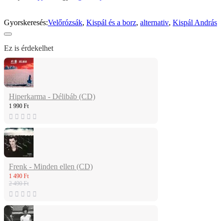
Gyorskeresés:
Velőrózsák
,
Kispál és a borz
,
alternativ
,
Kispál András
Ez is érdekelhet
Hiperkarma - Délibáb (CD)
1 990 Ft
Frenk - Minden ellen (CD)
1 490 Ft
2 490 Ft