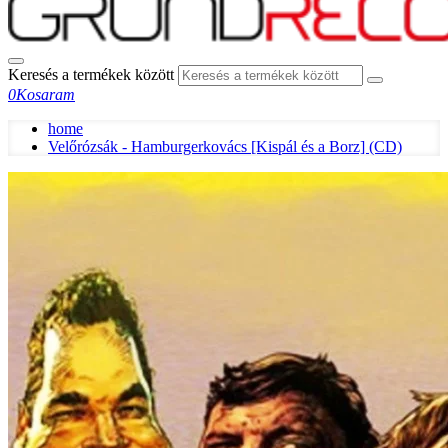
Keresés a termékek között
0
Kosaram
home
Velőrózsák - Hamburgerkovács [Kispál és a Borz] (CD)