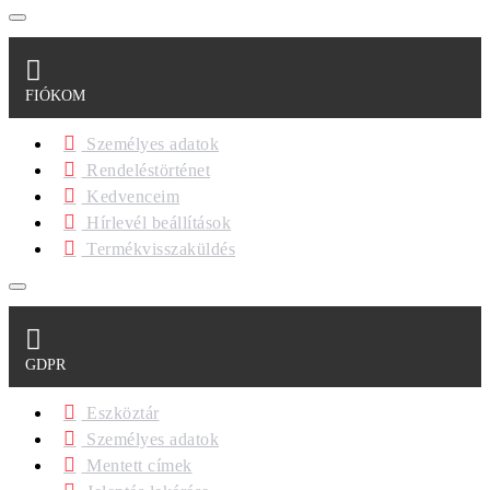
FIÓKOM
Személyes adatok
Rendeléstörténet
Kedvenceim
Hírlevél beállítások
Termékvisszaküldés
GDPR
Eszköztár
Személyes adatok
Mentett címek