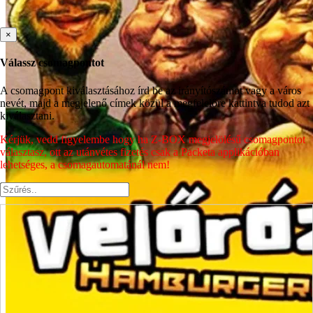
×
Válassz csomagpontot
A csomagpont kiválasztásához írd be az irányítószámot vagy a város
nevét, majd a megjelenő címek közül a megfelelőre kattintva tudod azt
kiválasztani.
Kérjük, vedd figyelembe hogy ha Z-BOX megjelölésű csomagpontot
választasz, ott az utánvétes fizetés csak a Packeta applikációban
lehetséges, a csomagautomatánál nem!