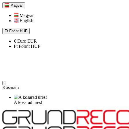
Magyar
Magyar
English
Ft
Forint
HUF
€
Euro
EUR
Ft
Forint
HUF
Kosaram
A kosarad üres!