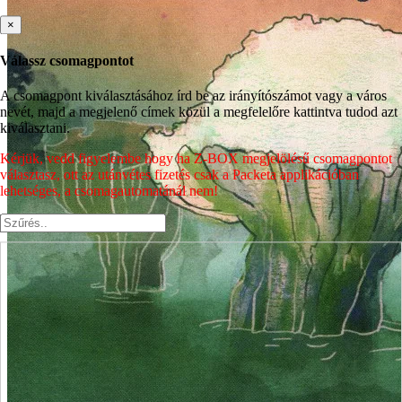
×
Válassz csomagpontot
A csomagpont kiválasztásához írd be az irányítószámot vagy a város
nevét, majd a megjelenő címek közül a megfelelőre kattintva tudod azt
kiválasztani.
Kérjük, vedd figyelembe hogy ha Z-BOX megjelölésű csomagpontot
választasz, ott az utánvétes fizetés csak a Packeta applikációban
lehetséges, a csomagautomatánál nem!