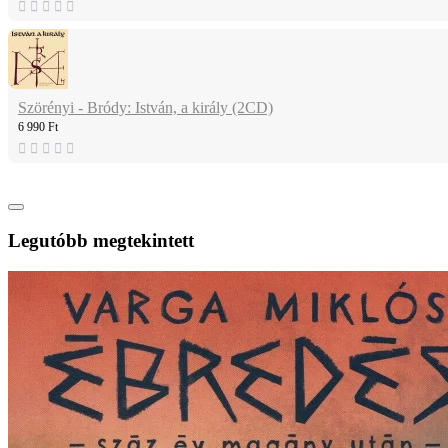
Szörényi - Bródy: István, a király (2CD)
6 990 Ft
Legutóbb megtekintett