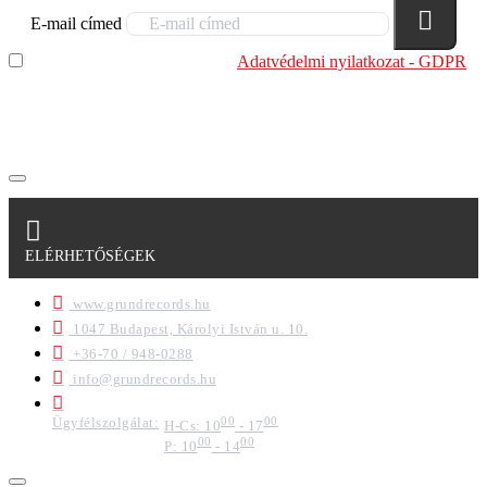
E-mail címed
Elolvastam és megértettem az
Adatvédelmi nyilatkozat - GDPR
szabályzatban leírtakat. Tudomásul veszem, hogy a
regisztrációkor megadott adataim egy részét anonimizált
formában a cég marketing célokra felhasználja.
ELÉRHETŐSÉGEK
www.grundrecords.hu
1047 Budapest, Károlyi István u. 10.
+36-70 / 948-0288
info@grundrecords.hu
Ügyfélszolgálat:
00
00
H-Cs: 10
- 17
00
00
P: 10
- 14