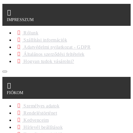
IMPRESSZUM
Rólunk
Szállítási információk
Adatvédelmi nyilatkozat - GDPR
Általános szerződési feltételek
Hogyan tudok vásárolni?
FIÓKOM
Személyes adatok
Rendeléstörténet
Kedvenceim
Hírlevél beállítások