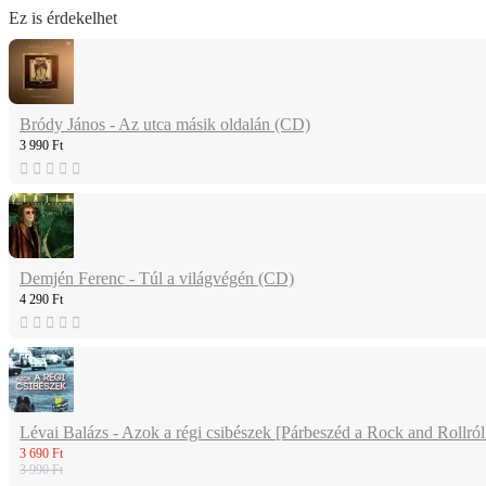
Ez is érdekelhet
Bródy János - Az utca másik oldalán (CD)
3 990 Ft
Demjén Ferenc - Túl a világvégén (CD)
4 290 Ft
Lévai Balázs - Azok a régi csibészek [Párbeszéd a Rock and Rollról
3 690 Ft
3 990 Ft