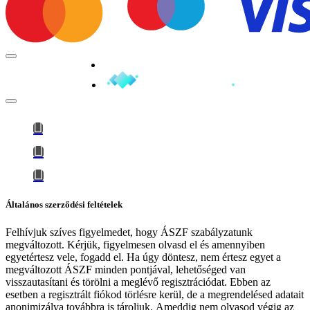
Minden jog fenntartva © 2026
Általános szerződési feltételek
Felhívjuk szíves figyelmedet, hogy
ÁSZF szabályzatunk
megváltozott
. Kérjük, figyelmesen olvasd el és amennyiben
egyetértesz vele, fogadd el. Ha úgy döntesz, nem értesz egyet a
megváltozott ÁSZF minden pontjával, lehetőséged van
visszautasítani és törölni a meglévő regisztrációdat. Ebben az
esetben a regisztrált fiókod törlésre kerül, de a megrendelésed adatait
anonimizálva továbbra is tároljuk.
Ameddig nem olvasod végig az