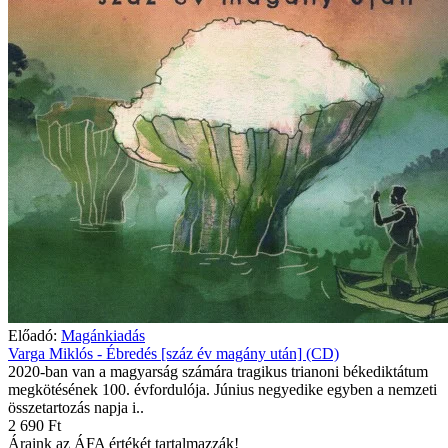
Előadó:
Magánkiadás
Varga Miklós - Ébredés [száz év magány után] (CD)
2020-ban van a magyarság számára tragikus trianoni békediktátum
megkötésének 100. évfordulója. Június negyedike egyben a nemzeti
összetartozás napja i..
2 690 Ft
Áraink az ÁFA értékét tartalmazzák!