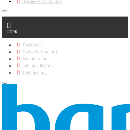
Termékvisszaküldés
GDPR
Eszköztár
Személyes adatok
Mentett címek
Jelentés lekérése
Felejtés joga