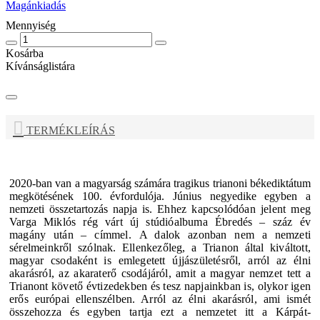
Magánkiadás
Mennyiség
Kosárba
Kívánságlistára
TERMÉKLEÍRÁS
2020-ban van a magyarság számára tragikus trianoni békediktátum
megkötésének 100. évfordulója. Június negyedike egyben a
nemzeti összetartozás napja is.
Ehhez kapcsolódóan jelent meg
Varga Miklós rég várt új stúdióalbuma
Ébredés – száz év
magány után –
címmel.
A dalok azonban nem a nemzeti
sérelmeinkről szólnak. Ellenkezőleg, a Trianon által kiváltott,
magyar csodaként is emlegetett újjászületésről, arról az élni
akarásról, az akaraterő csodájáról, amit a magyar nemzet tett a
Trianont követő évtizedekben és tesz napjainkban is, olykor igen
erős európai ellenszélben. Arról az élni akarásról, ami ismét
összehozza és egyben tartja ezt a nemzetet itt a Kárpát-