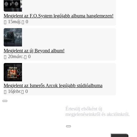
Megjelent az F.O.System legújabb albuma hanglemezen!
15
máj.
0
Megjelent az új Beyond album!
20
márc.
0
Megjelent az Ismerős Arcok legújabb stúdióalbuma
16
febr.
0
IRATKOZZ FEL
Értesülj elsőként új
HÍRLEVELÜNKRE!
megjelenéseinkről és akcióinkról.