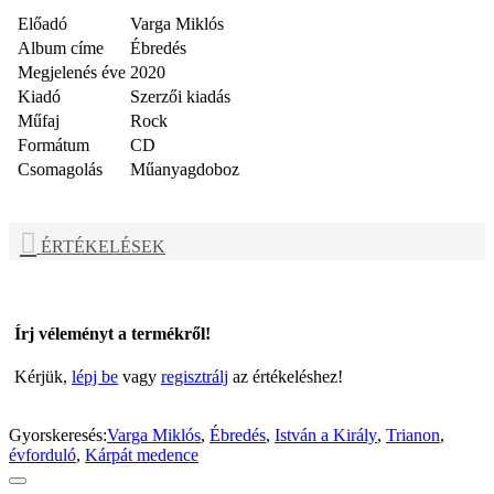
Előadó
Varga Miklós
Album címe
Ébredés
Megjelenés éve
2020
Kiadó
Szerzői kiadás
Műfaj
Rock
Formátum
CD
Csomagolás
Műanyagdoboz
ÉRTÉKELÉSEK
Írj véleményt a termékről!
Kérjük,
lépj be
vagy
regisztrálj
az értékeléshez!
Gyorskeresés:
Varga Miklós
,
Ébredés
,
István a Király
,
Trianon
,
évforduló
,
Kárpát medence