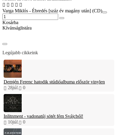
Varga Miklós - Ébredés [száz év magány után] (CD)
Kosárba
Kívánságlistára
Legújabb cikkeink
Demjén Ferenc hatodik stúdióalbuma először vinylen
28
júl.
0
Inlitnment - vadonatúj sötét fém Svájcból!
10
júl.
0