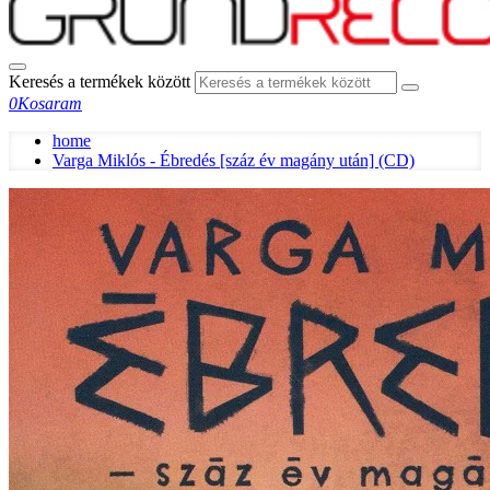
Keresés a termékek között
0
Kosaram
home
Varga Miklós - Ébredés [száz év magány után] (CD)