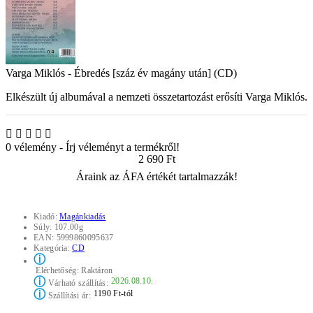
Varga Miklós - Ébredés [száz év magány után] (CD)
Elkészült új albumával a nemzeti összetartozást erősíti Varga Miklós.
0 vélemény
-
Írj véleményt a termékről!
2 690 Ft
Áraink az ÁFA értékét tartalmazzák!
Kiadó:
Magánkiadás
Súly:
107.00g
EAN:
5999860095637
Kategória:
CD
ⓘ
Elérhetőség:
Raktáron
ⓘ
2026.08.10.
Várható szállítás:
ⓘ
1190 Ft-tól
Szállítási ár: