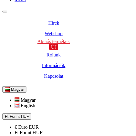
Hírek
Webshop
Akciós termékek
ÚJ
Rólunk
Információk
Kapcsolat
Magyar
Magyar
English
Ft
Forint
HUF
€
Euro
EUR
Ft
Forint
HUF