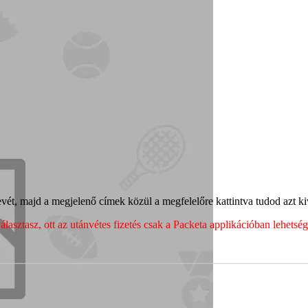
ét, majd a megjelenő címek közül a megfelelőre kattintva tudod azt kiv
sztasz, ott az utánvétes fizetés csak a Packeta applikációban lehets