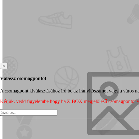
×
Válassz csomagpontot
A csomagpont kiválasztásához írd be az irányítószámot vagy a város nev
Kérjük, vedd figyelembe hogy ha Z-BOX megjelölésű csomagpontot vála