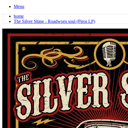
Menu
home
The Silver Shine - Roadworn soul (Piros LP)