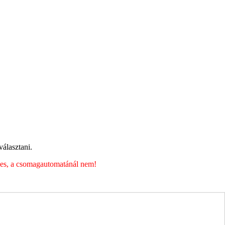
álasztani.
éges, a csomagautomatánál nem!