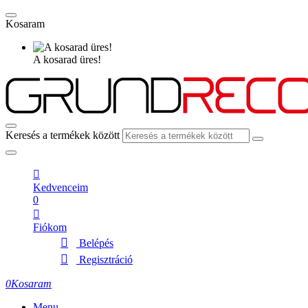
Kosaram
A kosarad üres!
Keresés a termékek között
Kedvenceim
0
Fiókom
Belépés
Regisztráció
0
Kosaram
Menu