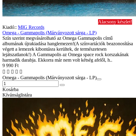
Alacsony készlet!
Kiadó::
MIG Records
Omega - Gammapolis (Márványozott sárga - LP)
Szín szerint megvásárolható az Omega Gammapolis című
albumának újrakiadása hanglemezen!(A színvariációk beazonosítása
végett a lemezek kibontásra kerültek, de természetesen
lejátszatlanok!) A Gammapolis az Omega space rock korszakának
harmadik darabja. Ekkorra már nem volt kétség afelől, h..
9 990 Ft
Omega - Gammapolis (Márványozott sárga - LP)
Kosárba
Kívánságlistára