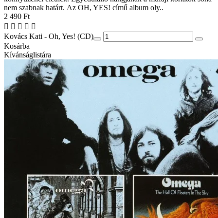
nem szabnak határt. Az OH, YES! című album oly..
2 490 Ft
Kovács Kati - Oh, Yes! (CD)
Kosárba
Kívánságlistára