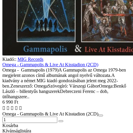
Kiadó::
MIG Records
Omega - Gammapolis & Live At Kisstadion (2CD)
Omega - Gammapolis (1979)A Gammapolis az Omega 1979-ben
megjelent azonos című albumának angol nyelvű változata.A
kiadvány a német MIG kiadó gondozásában jelent meg 2022-
ben.Zeneszerző: OmegaSzövegíró: Várszegi GáborOmega:Benkő
László – billentyűs hangszerekDebreczeni Ferenc – dob,
ütőhangszere..
6 990 Ft
Omega - Gammapolis & Live At Kisstadion (2CD)
Kosárba
Kívánságlistára