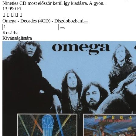
Nineties CD most először kerül így kiadásra. A gyön..
13 990 Ft
Omega - Decades (4CD) - Díszdobozban!
Kosárba
Kívánságlistára