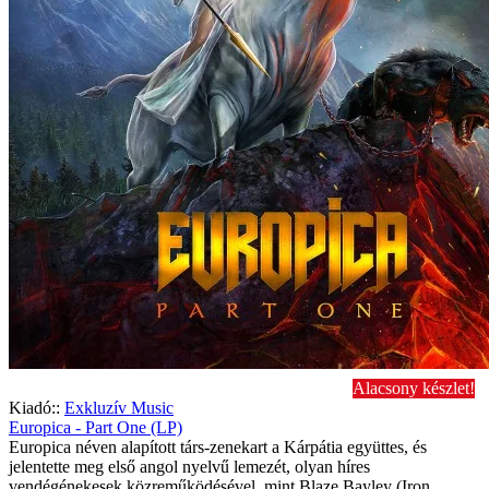
Alacsony készlet!
Kiadó::
Exkluzív Music
Europica - Part One (LP)
Europica néven alapított társ-zenekart a Kárpátia együttes, és
jelentette meg első angol nyelvű lemezét, olyan híres
vendégénekesek közreműködésével, mint Blaze Bayley (Iron