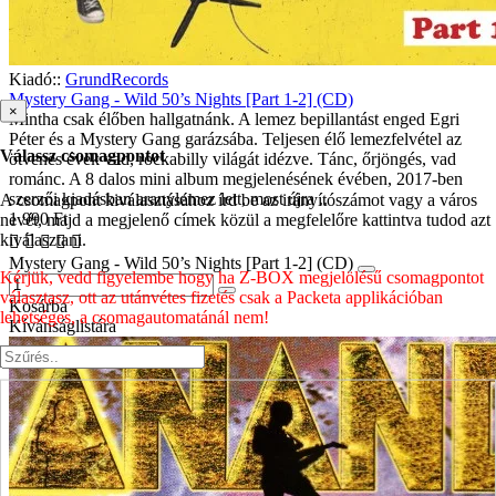
Kiadó::
GrundRecords
Mystery Gang - Wild 50’s Nights [Part 1-2] (CD)
×
Mintha csak élőben hallgatnánk. A lemez bepillantást enged Egri
Péter és a Mystery Gang garázsába. Teljesen élő lemezfelvétel az
Válassz csomagpontot
ötvenes évek vad, rockabilly világát idézve. Tánc, őrjöngés, vad
románc. A 8 dalos mini album megjelenésének évében, 2017-ben
szerzői kiadásban aranylemez lett, most újra ..
A csomagpont kiválasztásához írd be az irányítószámot vagy a város
1 990 Ft
nevét, majd a megjelenő címek közül a megfelelőre kattintva tudod azt
kiválasztani.
Mystery Gang - Wild 50’s Nights [Part 1-2] (CD)
Kérjük, vedd figyelembe hogy ha Z-BOX megjelölésű csomagpontot
választasz, ott az utánvétes fizetés csak a Packeta applikációban
Kosárba
lehetséges, a csomagautomatánál nem!
Kívánságlistára