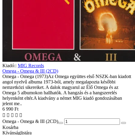
Kiadó::
MIG Records
Omega - Omega & III (2CD)
Omega - Omega (1973)Az Omega együttes első NSZK-ban kiadott
angol nyelvű albuma 1973-ból, amely megalapozta későbbi
nemzetközi sikereiket. A dalok magyarul az Élő Omega és az
Omega 5 albumokon hallhatók. A hangzás és a hangszerelés
helyenként eltér.A kiadvány a német MIG kiadó gondozásában
jelent me..
6 990 Ft
Omega - Omega & III (2CD)
Kosárba
Kívánságlistára