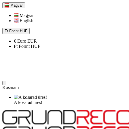
Magyar
Magyar
English
Ft
Forint
HUF
€
Euro
EUR
Ft
Forint
HUF
Kosaram
A kosarad üres!