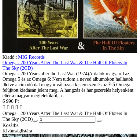
Kiadó::
MIG Records
Omega - 200 Years After The Last War & The Hall Of Floters In
The Sky (2CD)
Omega - 200 Years after the Last War (1974)A dalok magyarul az
Omega 5 és az Omega 6: Nem tudom a neved albumokon hallhatók,
illetve a címadó dal magyar változata kislemezen és az Élő Omega
felújított kiadásán jelent meg. A hangzás és hangszerelés helyenként
eltér a magyar megfelelőktől, a..
6 990 Ft
Omega - 200 Years After The Last War & The Hall Of Floters In
The Sky (2CD)
Kosárba
Kívánságlistára