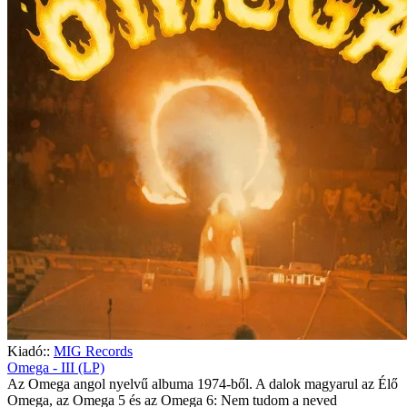
Kiadó::
MIG Records
Omega - III (LP)
Az Omega angol nyelvű albuma 1974-ből. A dalok magyarul az Élő
Omega, az Omega 5 és az Omega 6: Nem tudom a neved