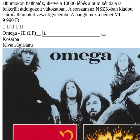
albumokon hallhatók, illetve a 10000 lépés album két dala is
felkerült átdolgozott változatban. A sorszám az NSZK-ban kiadott
stúdióalbumokat veszi figyelembe.A hanglemez a német MI..
9 990 Ft
Omega - III (LP)
Kosárba
Kívánságlistára