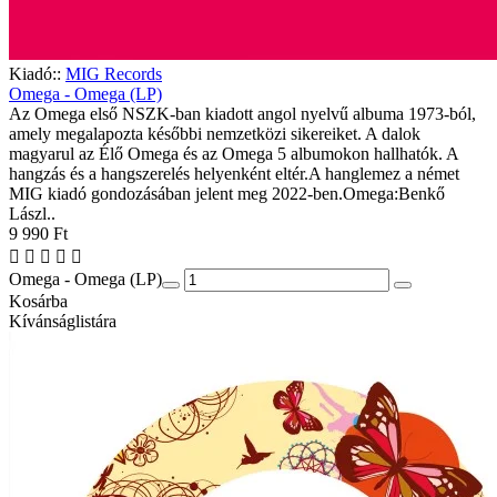
Kiadó::
MIG Records
Omega - Omega (LP)
Az Omega első NSZK-ban kiadott angol nyelvű albuma 1973-ból,
amely megalapozta későbbi nemzetközi sikereiket. A dalok
magyarul az Élő Omega és az Omega 5 albumokon hallhatók. A
hangzás és a hangszerelés helyenként eltér.A hanglemez a német
MIG kiadó gondozásában jelent meg 2022-ben.Omega:Benkő
Lászl..
9 990 Ft
Omega - Omega (LP)
Kosárba
Kívánságlistára