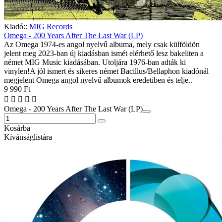
Kiadó::
MIG Records
Omega - 200 Years After The Last War (LP)
Az Omega 1974-es angol nyelvű albuma, mely csak külföldön
jelent meg 2023-ban új kiadásban ismét elérhető lesz bakeliten a
német MIG Music kiadásában. Utoljára 1976-ban adták ki
vinylen!A jól ismert és sikeres német Bacillus/Bellaphon kiadónál
megjelent Omega angol nyelvű albumok eredetiben és telje..
9 990 Ft
Omega - 200 Years After The Last War (LP)
Kosárba
Kívánságlistára