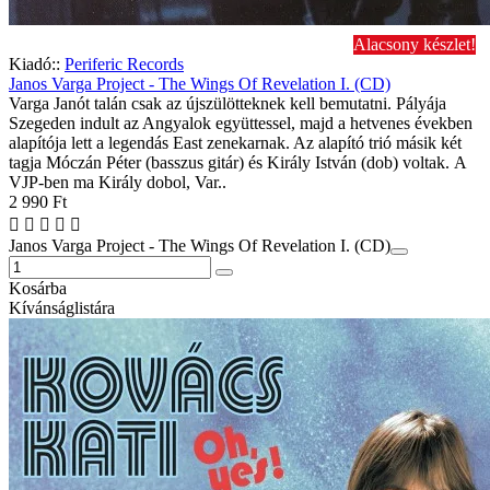
Alacsony készlet!
Kiadó::
Periferic Records
Janos Varga Project - The Wings Of Revelation I. (CD)
Varga Janót talán csak az újszülötteknek kell bemutatni. Pályája
Szegeden indult az Angyalok együttessel, majd a hetvenes években
alapítója lett a legendás East zenekarnak. Az alapító trió másik két
tagja Móczán Péter (basszus gitár) és Király István (dob) voltak. A
VJP-ben ma Király dobol, Var..
2 990 Ft
Janos Varga Project - The Wings Of Revelation I. (CD)
Kosárba
Kívánságlistára