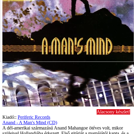
Alacsony készlet!
Kiadó::
Periferic Records
Anand - A Man's Mind (CD)
A dél-amerikai származású Anand Mahangoe ötéves volt, mikor
szüleivel Hollandiába érkezett. Első gitárját a mamájától kapta, és a