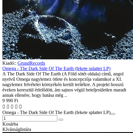
Kiadó::
GrundRecords
Omega - The Dark Side Of The Earth (fekete splatter LP)
A The Dark Side Of The Earth (A Föld sötét oldala) című, angol
nyelvű Omega nagylemez ötlete és koncepciója valamikor a XI.
nagylemez felvételei környékén került terítékre. A projekt hosszú
éveken keresztül érlelődött, ám sajnos végül beteljesületlen maradt
annak ellenére, hogy hatása még ..
9 990 Ft
Omega - The Dark Side Of The Earth (fekete splatter LP)
Kosárba
Kívánságlistára