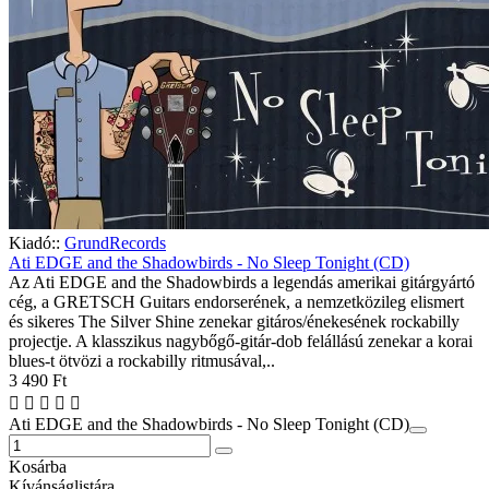
Kiadó::
GrundRecords
Ati EDGE and the Shadowbirds - No Sleep Tonight (CD)
Az Ati EDGE and the Shadowbirds a legendás amerikai gitárgyártó
cég, a GRETSCH Guitars endorserének, a nemzetközileg elismert
és sikeres The Silver Shine zenekar gitáros/énekesének rockabilly
projectje. A klasszikus nagybőgő-gitár-dob felállású zenekar a korai
blues-t ötvözi a rockabilly ritmusával,..
3 490 Ft
Ati EDGE and the Shadowbirds - No Sleep Tonight (CD)
Kosárba
Kívánságlistára