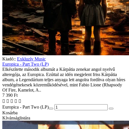
Kiadó::
Exkluzív Music
Europica - Part Two (LP)
Elkészítette második albumát a Kárpátia zenekar angol nyelvű
alteregója, az Europica. Ezúttal az idén megjelent friss Kárpátia
album, a Legendárium teljes anyaga lett angolra fordítva olyan híres
vendégénekesek közreműködésével, mint Fabio Lione (Rhapsody
Of Fire, Kamelot, A..
7 390 Ft
Europica - Part Two (LP)
Kosárba
Kívánságlistára