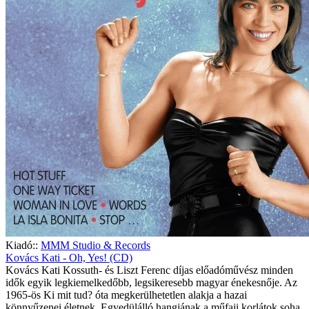
Kiadó::
MMM Studio & Records
Kovács Kati - Oh, Yes! (CD)
Kovács Kati Kossuth- és Liszt Ferenc díjas előadóművész minden
idők egyik legkiemelkedőbb, legsikeresebb magyar énekesnője. Az
1965-ös Ki mit tud? óta megkerülhetetlen alakja a hazai
könnyűzenei életnek. Egyedülálló hangjának a műfaji korlátok soha