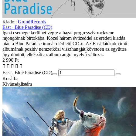
Kiadó::
GrundRecords
East - Blue Paradise (CD)
Igazi csemege kerülhet végre a hazai progresszív rockzene
rajongóinak birtokába. Közel három évtizeddel az eredeti kiadás
után a Blue Paradise immár elérhető CD-n. Az East Játékok című
albumának pozitív nemzetközi visszhangját követően az együttes
úgy döntött, elkészíti az album angol nyelvű változa..
2 990 Ft
East - Blue Paradise (CD)
Kosárba
Kívánságlistára