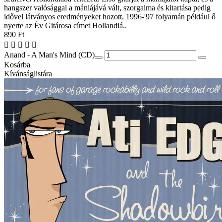
hangszer valósággal a mániájává vált, szorgalma és kitartása pedig
idővel látványos eredményeket hozott, 1996-'97 folyamán például ő
nyerte az Év Gitárosa címet Hollandiá..
890 Ft
Anand - A Man's Mind (CD)
Kosárba
Kívánságlistára