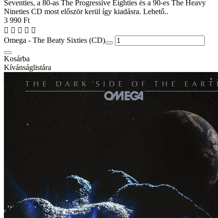
Seventies, a 80-as The Progressive Eighties és a 90-es The Heavy
Nineties CD most először kerül így kiadásra. Lehető..
3 990 Ft
Omega - The Beaty Sixties (CD)
Kosárba
Kívánságlistára