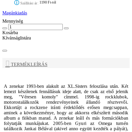
ⓘ
1190 Ft-tól
Szállítási ár:
Magánkiadás
Mennyiség
Kosárba
Kívánságlistára
TERMÉKLEÍRÁS
A zenekar 1993-ben alakult az XL.Sisters feloszlása után. Két
lemezt készítenek fennállásuk ideje alatt, de csak az első jelenik
meg, "Véresen komoly" címmel.
1998-ig rockklubok,
motorostalálkozók rendezvényeinek állandó résztvevői.
Ekkortájt a rockzene iránti érdeklődés erősen megcsappan,
aminek a következménye, hogy az akkorra elkészített második
album a fiókban marad. A zenekar leáll és más formációkban
folytatják munkájukat. 2005-ben Gyuri az Omega turnén
találkozik Jankai Bélával (akivel anno együtt kezdték a pályát),