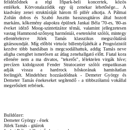
felidéződnek a régi Ifipark-beli koncertek, közös
emlékek.
Körvonalazódik egy új zenekar lehetősége...
A
kiadvány zenei struktúráját három fő pillér alkotja. A Pálmai
Zoltán dobos és Szabó Jusztin basszusgitáros által hozott
markáns, kőkemény alapokra épülnek Jankai Béla '70-es, '80-as
éveket idéző Moog-szintetizátor témái, valamint jellegzetesen
vastag Hammond-szőnyeg harmóniái, esetenként szólói, mintegy
ellentételezve Jülek Tamás klasszikus megszólalású
gitársoundját.
Míg előbbi virtuóz billentyűjátékát a Prognózistól
kezdve több bandában is megcsodálhattuk, addig Tamás neve
aligha csenghet ismerősen az átlag zenehallgató előtt. Fiatal kora
ellenére nem a ma divatos, "tekerős", lélektelen virgák híve;
precízen kidolgozott Fender Stratocaster szólói empatikusan
adják vissza a hardrock hőskorának hamisítatlan
feelingjét.
Mindehhez hozzáadódnak - Demeter György és
Demeter Tamás énekeseket segítendő - a többszólamú vokállal
megerősített refrének.
Bulldózer:
Demeter György
- ének
Jülek Tamás
- gitárok