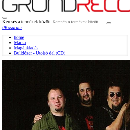
Keresés a termékek között
0
Kosaram
home
Márka
Magánkiadás
Bulldózer - Utolsó dal (CD)