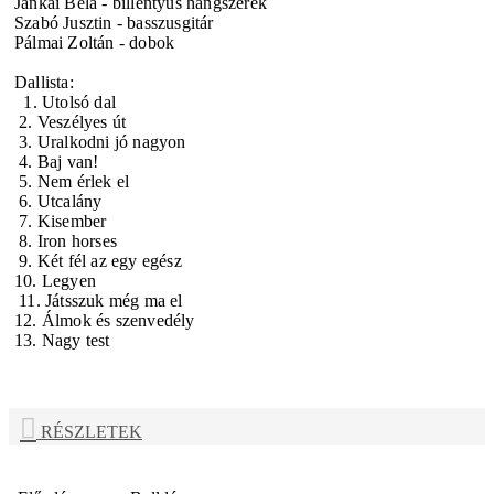
Jankai Béla
- billentyűs hangszerek
Szabó Jusztin
- basszusgitár
Pálmai Zoltán
- dobok
Dallista:
1. Utolsó dal
2. Veszélyes út
3. Uralkodni jó nagyon
4. Baj van!
5. Nem érlek el
6. Utcalány
7. Kisember
8. Iron horses
9. Két fél az egy egész
10. Legyen
11. Játsszuk még ma el
12. Álmok és szenvedély
13. Nagy test
RÉSZLETEK