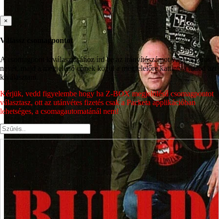
×
Válassz csomagpontot
A csomagpont kiválasztásához írd be az irányítószámot vagy a város
nevét, majd a megjelenő címek közül a megfelelőre kattintva tudod azt
kiválasztani.
Kérjük, vedd figyelembe hogy ha Z-BOX megjelölésű csomagpontot
választasz, ott az utánvétes fizetés csak a Packeta applikációban
lehetséges, a csomagautomatánál nem!