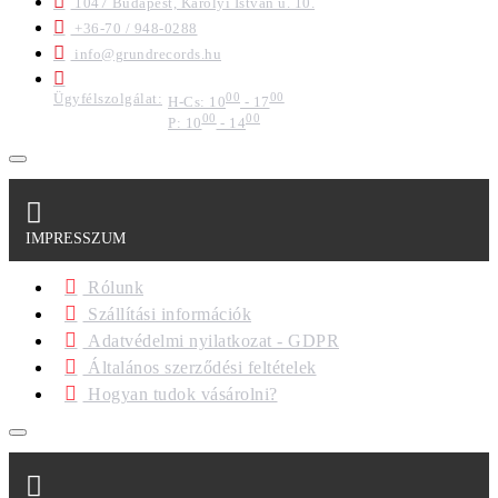
1047 Budapest, Károlyi István u. 10.
+36-70 / 948-0288
info@grundrecords.hu
Ügyfélszolgálat:
00
00
H-Cs: 10
- 17
00
00
P: 10
- 14
IMPRESSZUM
Rólunk
Szállítási információk
Adatvédelmi nyilatkozat - GDPR
Általános szerződési feltételek
Hogyan tudok vásárolni?