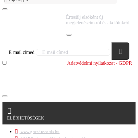
IRATKOZZ FEL
Értesülj elsőként új
HÍRLEVELÜNKRE!
megjelenéseinkről és akcióinkról.
E-mail címed
Elolvastam és megértettem az
Adatvédelmi nyilatkozat - GDPR
szabályzatban leírtakat. Tudomásul veszem, hogy a
regisztrációkor megadott adataim egy részét anonimizált
formában a cég marketing célokra felhasználja.
ELÉRHETŐSÉGEK
www.grundrecords.hu