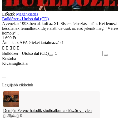
Előadó:
Magánkiadás
Bulldózer - Utolsó dal (CD)
A zenekar 1993-ben alakult az XL.Sisters feloszlása után. Két lemezt
készítenek fennállásuk ideje alatt, de csak az első jelenik meg, "Véres
komoly"..
1 690 Ft
Áraink az ÁFA értékét tartalmazzák!
Bulldózer - Utolsó dal (CD)
Kosárba
Kívánságlistára
Legújabb cikkeink
Demjén Ferenc hatodik stúdióalbuma először vinylen
28
júl.
0