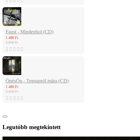
Faust - Mindenhol (CD)
1 490 Ft
1 890 Ft
ÖnésÖn - Tegnapról mára (CD)
1 490 Ft
2 490 Ft
Legutóbb megtekintett