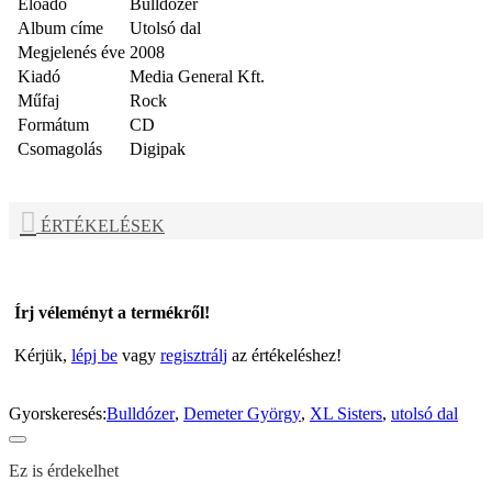
Előadó
Bulldózer
Album címe
Utolsó dal
Megjelenés éve
2008
Kiadó
Media General Kft.
Műfaj
Rock
Formátum
CD
Csomagolás
Digipak
ÉRTÉKELÉSEK
Írj véleményt a termékről!
Kérjük,
lépj be
vagy
regisztrálj
az értékeléshez!
Gyorskeresés:
Bulldózer
,
Demeter György
,
XL Sisters
,
utolsó dal
Ez is érdekelhet