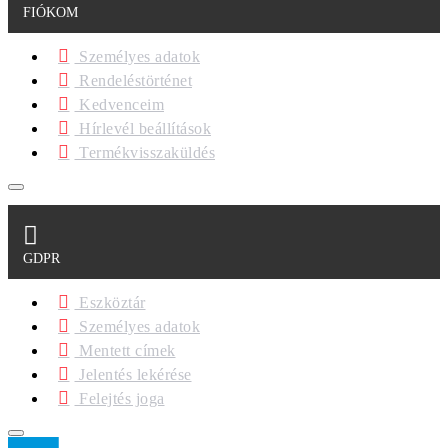
FIÓKOM
Személyes adatok
Rendeléstörténet
Kedvenceim
Hírlevél beállítások
Termékvisszaküldés
GDPR
Eszköztár
Személyes adatok
Mentett címek
Jelentés lekérése
Felejtés joga