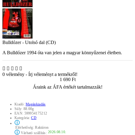
Bulldózer - Utolsó dal (CD)
A Bulldózer 1994 óta van jelen a magyar könnyűzenei életben.
0 vélemény
-
Írj véleményt a termékről!
1 690 Ft
Áraink az ÁFA értékét tartalmazzák!
Kiadó:
Magánkiadás
Súly:
88.00g
EAN:
599954175212
Kategória:
CD
ⓘ
Elérhetőség:
Raktáron
ⓘ
2026.08.10.
Várható szállítás: