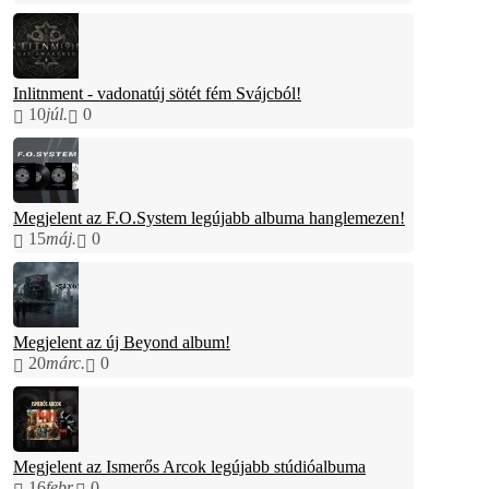
Inlitnment - vadonatúj sötét fém Svájcból!
10
júl.
0
Megjelent az F.O.System legújabb albuma hanglemezen!
15
máj.
0
Megjelent az új Beyond album!
20
márc.
0
Megjelent az Ismerős Arcok legújabb stúdióalbuma
16
febr.
0