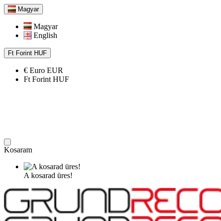
Magyar
Magyar
English
Ft
Forint
HUF
€
Euro
EUR
Ft
Forint
HUF
Kosaram
A kosarad üres!