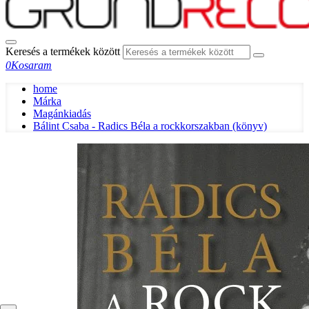
Keresés a termékek között
0
Kosaram
home
Márka
Magánkiadás
Bálint Csaba - Radics Béla a rockkorszakban (könyv)