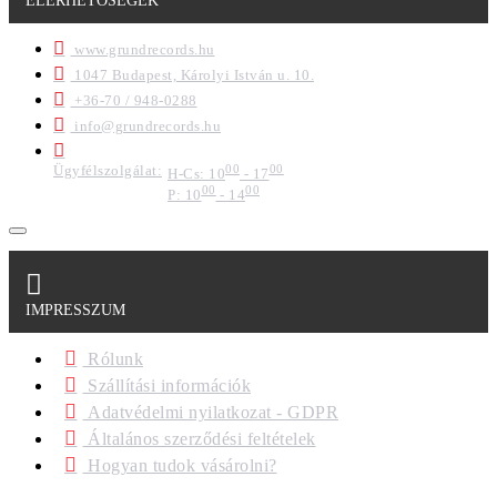
ELÉRHETŐSÉGEK
www.grundrecords.hu
1047 Budapest, Károlyi István u. 10.
+36-70 / 948-0288
info@grundrecords.hu
Ügyfélszolgálat:
00
00
H-Cs: 10
- 17
00
00
P: 10
- 14
IMPRESSZUM
Rólunk
Szállítási információk
Adatvédelmi nyilatkozat - GDPR
Általános szerződési feltételek
Hogyan tudok vásárolni?