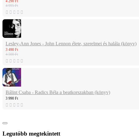
4 290 Ft
4 995 Ft
Lesley-Ann Jones - John Lennon élete, szerelmei és halála (könyv)
3 490 Ft
4 500 Ft
Bálint Csaba - Radics Béla a beatkorszakban (könyv)
3 990 Ft
Legutóbb megtekintett