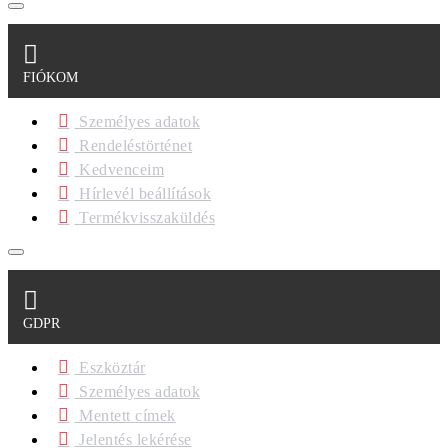
FIÓKOM
Személyes adatok
Rendeléstörténet
Kedvenceim
Hírlevél beállítások
Termékvisszaküldés
GDPR
Eszköztár
Személyes adatok
Mentett címek
Jelentés lekérése