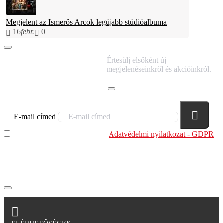
Megjelent az Ismerős Arcok legújabb stúdióalbuma
16
febr.
0
IRATKOZZ FEL
Értesülj elsőként új
HÍRLEVELÜNKRE!
megjelenéseinkről és akcióinkról.
E-mail címed
Elolvastam és megértettem az
Adatvédelmi nyilatkozat - GDPR
szabályzatban leírtakat. Tudomásul veszem, hogy a
regisztrációkor megadott adataim egy részét anonimizált
formában a cég marketing célokra felhasználja.