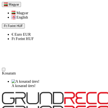
Magyar
Magyar
English
Ft
Forint
HUF
€
Euro
EUR
Ft
Forint
HUF
Kosaram
A kosarad üres!