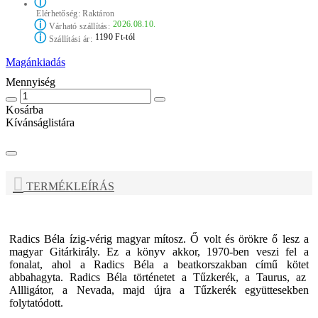
ⓘ
Elérhetőség:
Raktáron
ⓘ
2026.08.10.
Várható szállítás:
ⓘ
1190 Ft-tól
Szállítási ár:
Magánkiadás
Mennyiség
Kosárba
Kívánságlistára
TERMÉKLEÍRÁS
Radics Béla ízig-vérig magyar mítosz. Ő volt és örökre ő lesz a
magyar Gitárkirály. Ez a könyv akkor, 1970-ben veszi fel a
fonalat, ahol a Radics Béla a beatkorszakban című kötet
abbahagyta. Radics Béla történetet a Tűzkerék, a Taurus, az
Allligátor, a Nevada, majd újra a Tűzkerék együttesekben
folytatódott.