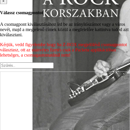
×
Válassz csomagpontot
A csomagpont kiválasztásához írd be az irányítószámot vagy a város
nevét, majd a megjelenő címek közül a megfelelőre kattintva tudod azt
kiválasztani.
Kérjük, vedd figyelembe hogy ha Z-BOX megjelölésű csomagpontot
választasz, ott az utánvétes fizetés csak a Packeta applikációban
lehetséges, a csomagautomatánál nem!