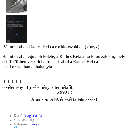
Bálint Csaba - Radics Béla a rockkorszakban (könyv)
Bálint Csaba legújabb kötete, a Radics Béla a rockkorszakban, mely
ott, 1970-ben veszi fel a fonalat, ahol a Radics Béla a
beatkorszakban abbahagyta.
0 vélemény
-
Írj véleményt a termékről!
6 990 Ft
Áraink az ÁFA értékét tartalmazzák!
Kiadó:
Magánkiadás
Súly:
850.00g
Kategória:
Könyv