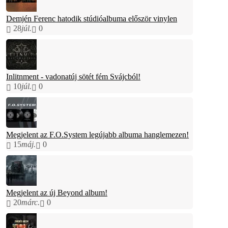
Demjén Ferenc hatodik stúdióalbuma először vinylen
28
júl.
0
Inlitnment - vadonatúj sötét fém Svájcból!
10
júl.
0
Megjelent az F.O.System legújabb albuma hanglemezen!
15
máj.
0
Megjelent az új Beyond album!
20
márc.
0