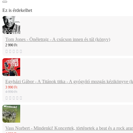
Ez is érdekelhet
Tom Jones - Önéletrajz - A csúcson innen és túl (könyv)
2 990 Ft
Egyházi Gábor - A Titánok titka - A gyógyító mozgás kézikönyve (
3 990 Ft
4 990 Ft
Vass Norbert - Mindenki! Koncertek, történetek a beat és a rock ar