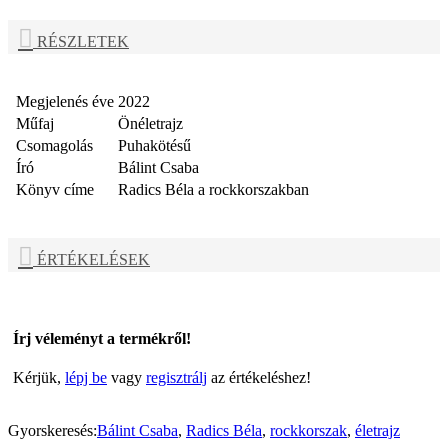
RÉSZLETEK
Megjelenés éve
2022
Műfaj
Önéletrajz
Csomagolás
Puhakötésű
Író
Bálint Csaba
Könyv címe
Radics Béla a rockkorszakban
ÉRTÉKELÉSEK
Írj véleményt a termékről!
Kérjük,
lépj be
vagy
regisztrálj
az értékeléshez!
Gyorskeresés:
Bálint Csaba
,
Radics Béla
,
rockkorszak
,
életrajz