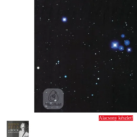
Alacsony készlet!