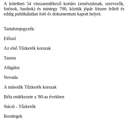
A kötetben 54 visszaemlékező kortárs (zenésztársak, szervezők,
fotósok, barátok) és mintegy 700, köztük jópár frissen fellelt és
eddig publikálatlan fotó és dokumentum kapott helyet.
Tartalomjegyzék:
Előszó
Az első Tűzkerék korszak
Taurus
Alligátor
Nevada
A második Tűzkerék korszak
Béla emlékezete a '80-as években
Stáció - Tűzkerék
Bootlegek