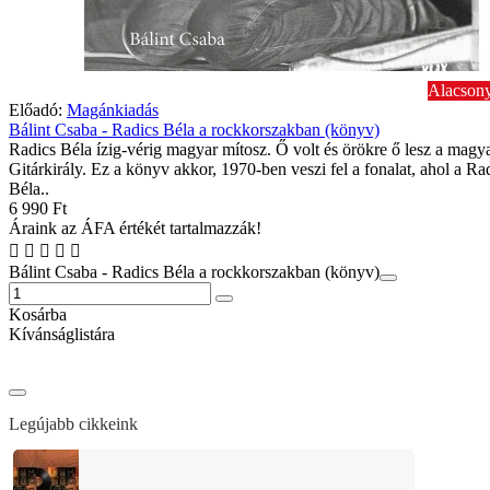
Alacsony
Előadó:
Magánkiadás
Bálint Csaba - Radics Béla a rockkorszakban (könyv)
Radics Béla ízig-vérig magyar mítosz. Ő volt és örökre ő lesz a magy
Gitárkirály. Ez a könyv akkor, 1970-ben veszi fel a fonalat, ahol a Ra
Béla..
6 990 Ft
Áraink az ÁFA értékét tartalmazzák!
Bálint Csaba - Radics Béla a rockkorszakban (könyv)
Kosárba
Kívánságlistára
Legújabb cikkeink