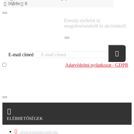
16
febr.
0
IRATKOZZ FEL
Értesülj elsőként új
HÍRLEVELÜNKRE!
megjelenéseinkről és akcióinkról.
E-mail címed
Elolvastam és megértettem az
Adatvédelmi nyilatkozat - GDPR
szabályzatban leírtakat. Tudomásul veszem, hogy a
regisztrációkor megadott adataim egy részét anonimizált
formában a cég marketing célokra felhasználja.
ELÉRHETŐSÉGEK
www.grundrecords.hu