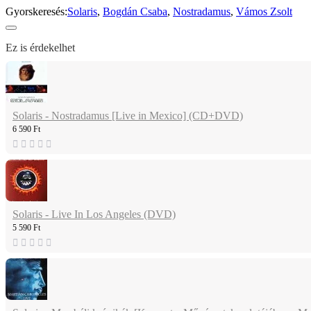
Gyorskeresés:
Solaris
,
Bogdán Csaba
,
Nostradamus
,
Vámos Zsolt
Ez is érdekelhet
Solaris - Nostradamus [Live in Mexico] (CD+DVD)
6 590 Ft
Solaris - Live In Los Angeles (DVD)
5 590 Ft