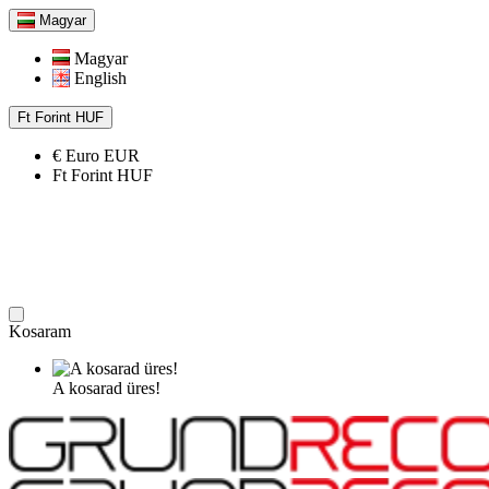
Magyar
Magyar
English
Ft
Forint
HUF
€
Euro
EUR
Ft
Forint
HUF
Kosaram
A kosarad üres!