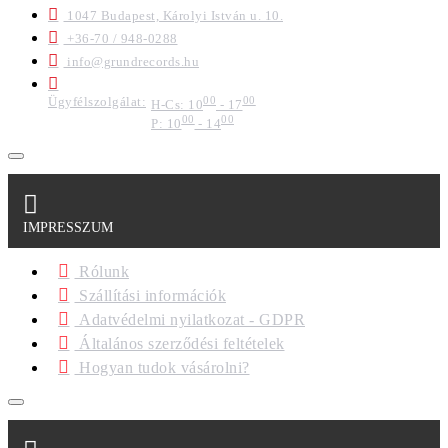
1047 Budapest, Károlyi István u. 10.
+36-70 / 948-0288
info@grundrecords.hu
Ügyfélszolgálat:
00
00
H-Cs: 10
- 17
00
00
P: 10
- 14
IMPRESSZUM
Rólunk
Szállítási információk
Adatvédelmi nyilatkozat - GDPR
Általános szerződési feltételek
Hogyan tudok vásárolni?