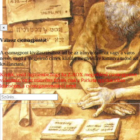
×
Válassz csomagpontot
A csomagpont kiválasztásához írd be az irányítószámot vagy a város
nevét, majd a megjelenő címek közül a megfelelőre kattintva tudod azt
kiválasztani.
Kérjük, vedd figyelembe hogy ha Z-BOX megjelölésű csomagpontot
választasz, ott az utánvétes fizetés csak a Packeta applikációban
lehetséges, a csomagautomatánál nem!