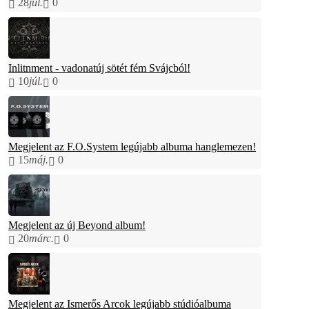
28
júl.
0
Inlitnment - vadonatúj sötét fém Svájcból!
10
júl.
0
Megjelent az F.O.System legújabb albuma hanglemezen!
15
máj.
0
Megjelent az új Beyond album!
20
márc.
0
Megjelent az Ismerős Arcok legújabb stúdióalbuma