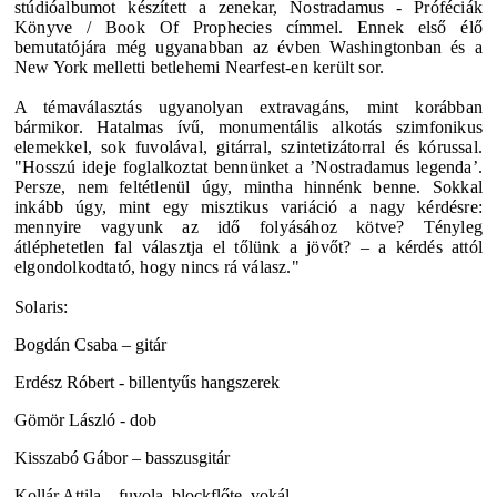
stúdióalbumot készített a zenekar, Nostradamus - Próféciák
Könyve / Book Of Prophecies címmel. Ennek első élő
bemutatójára még ugyanabban az évben Washingtonban és a
New York melletti betlehemi Nearfest-en került sor.
A témaválasztás ugyanolyan extravagáns, mint korábban
bármikor. Hatalmas ívű, monumentális alkotás szimfonikus
elemekkel, sok fuvolával, gitárral, szintetizátorral és kórussal.
"Hosszú ideje foglalkoztat bennünket a ’Nostradamus legenda’.
Persze, nem feltétlenül úgy, mintha hinnénk benne. Sokkal
inkább úgy, mint egy misztikus variáció a nagy kérdésre:
mennyire vagyunk az idő folyásához kötve? Tényleg
átléphetetlen fal választja el tőlünk a jövőt? – a kérdés attól
elgondolkodtató, hogy nincs rá válasz."
Solaris:
Bogdán Csaba – gitár
Erdész Róbert - billentyűs hangszerek
Gömör László - dob
Kisszabó Gábor – basszusgitár
Kollár Attila – fuvola, blockflőte, vokál