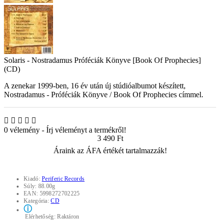
Solaris - Nostradamus Próféciák Könyve [Book Of Prophecies]
(CD)
A zenekar 1999-ben, 16 év után új stúdióalbumot készített,
Nostradamus - Próféciák Könyve / Book Of Prophecies címmel.
0 vélemény
-
Írj véleményt a termékről!
3 490 Ft
Áraink az ÁFA értékét tartalmazzák!
Kiadó:
Periferic Records
Súly:
88.00g
EAN:
5998272702225
Kategória:
CD
ⓘ
Elérhetőség:
Raktáron