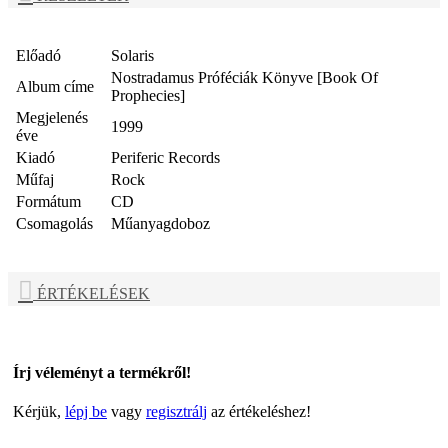
Előadó
Solaris
Nostradamus Próféciák Könyve [Book Of
Album címe
Prophecies]
Megjelenés
1999
éve
Kiadó
Periferic Records
Műfaj
Rock
Formátum
CD
Csomagolás
Műanyagdoboz
ÉRTÉKELÉSEK
Írj véleményt a termékről!
Kérjük,
lépj be
vagy
regisztrálj
az értékeléshez!