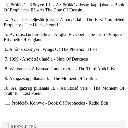
3. Próféciák Könyve III. - Az örökkévalóság kapujában - Book
Of Prophecies III. - At The Gate Of Eternity
4. Az első beteljesült jóslat - A párviadal - The First Completed
Prophecy - The Duel - Henri II.
5. Az oroszlán birodalma - Angliai Erzsébet - The Lion's Empire -
Elisabeth Of England
6. A főnix szárnyai - Wings Of The Phoenix - Hisler
7. 1999 - A sötétség hajója - Ship Of Darkness
8. Wargames - A harmadik antikrisztus - The Third Antichrist
9. Az igazság pillanata I. - The Moment Of Truth I.
10. Az igazság pillanata II. - Az utolsó vers - The Moment Of
Truth II. - Last Poem
11. Próféciák Könyve - Book Of Prophecies - Radio Edit
RÉSZLETEK