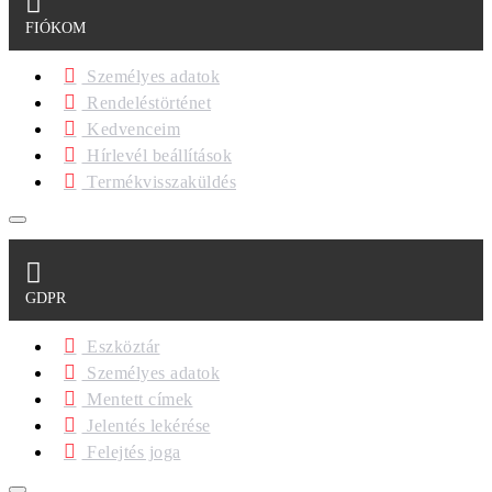
FIÓKOM
Személyes adatok
Rendeléstörténet
Kedvenceim
Hírlevél beállítások
Termékvisszaküldés
GDPR
Eszköztár
Személyes adatok
Mentett címek
Jelentés lekérése
Felejtés joga