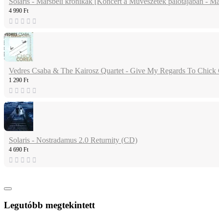
Solaris - Marsbéli krónikák [Koncert a Művészetek palotájában - M
4 990 Ft
Vedres Csaba & The Kairosz Quartet - Give My Regards To Chick C
1 290 Ft
Solaris - Nostradamus 2.0 Returnity (CD)
4 690 Ft
Legutóbb megtekintett