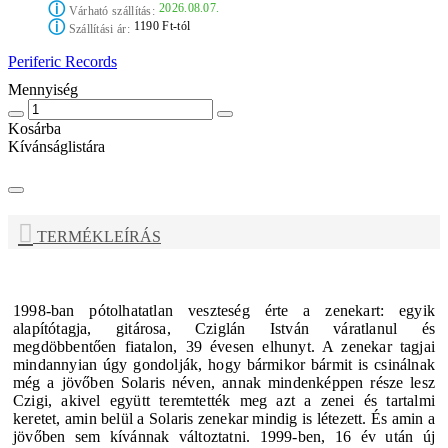
ⓘ
2026.08.07.
Várható szállítás:
ⓘ
1190 Ft-tól
Szállítási ár:
Periferic Records
Mennyiség
Kosárba
Kívánságlistára
TERMÉKLEÍRÁS
1998-ban pótolhatatlan veszteség érte a zenekart: egyik
alapítótagja, gitárosa, Cziglán István váratlanul és
megdöbbentően fiatalon, 39 évesen elhunyt. A zenekar tagjai
mindannyian úgy gondolják, hogy bármikor bármit is csinálnak
még a jövőben Solaris néven, annak mindenképpen része lesz
Czigi, akivel együtt teremtették meg azt a zenei és tartalmi
keretet, amin belül a Solaris zenekar mindig is létezett. És amin a
jövőben sem kívánnak változtatni.
1999-ben, 16 év után új