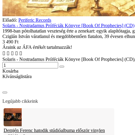
Előadó:
Periferic Records
Solaris - Nostradamus Próféciák Könyve [Book Of Prophecies] (CD)
1998-ban pótolhatatlan veszteség érte a zenekart: egyik alapítótagja, g
Cziglán István váratlanul és megdöbbentően fiatalon, 39 évesen elhun
3 490 Ft
Áraink az ÁFA értékét tartalmazzák!
Solaris - Nostradamus Próféciák Könyve [Book Of Prophecies] (CD)
Kosárba
Kívánságlistára
Legújabb cikkeink
Demjén Ferenc hatodik stúdióalbuma először vinylen