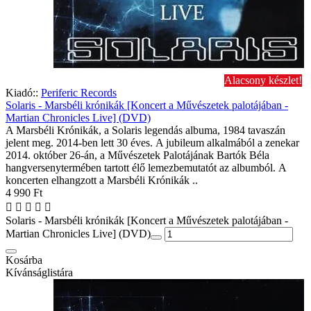
Alacsony készlet!
Kiadó::
Periferic Records
Solaris - Marsbéli krónikák [Koncert a Művészetek palotájában -
Martian Chronicles Live] (DVD)
A Marsbéli Krónikák, a Solaris legendás albuma, 1984 tavaszán
jelent meg. 2014-ben lett 30 éves. A jubileum alkalmából a zenekar
2014. október 26-án, a Művészetek Palotájának Bartók Béla
hangversenytermében tartott élő lemezbemutatót az albumból. A
koncerten elhangzott a Marsbéli Krónikák ..
4 990 Ft
Solaris - Marsbéli krónikák [Koncert a Művészetek palotájában -
Martian Chronicles Live] (DVD)
Kosárba
Kívánságlistára