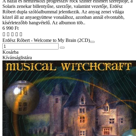
A hazai és nemzetközi progresszív rock színtér elismert szereplője, a
Solaris zenekar billentyűse, szerzője, valamint vezetője, Erdész
Róbert dupla szólóalbummal jelentkezik. Az anyag zenei világa
közel áll az anyaegyüttese vonalához, azonban annál elvontabb,
kísérletezőbb hangvételű. Az albumon töb..
6 990 Ft
Erdész Róbert - Welcome to My Brain (2CD)
Kosárba
Kívánságlistára