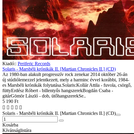
Kiadó::
Periferic Records
Solaris - Marsbéli krónikák II. [Martian Chronicles II.] (CD)
Az 1980-ban alakult progresszív rock zenekar 2014 október 26-án
új stúdiólemezzel jelentkezett, mely a harminc évvel korábbi, 1984-
es Marsbéli krónikák folytatása.Solaris:Kollár Attila - fuvola, csörgő,
füttyErdész Róbert - billentyűs hangszerekBogdán Csaba -
gitárGömör László - dob, ütőhangszerekSe..
5 190 Ft
Solaris - Marsbéli krónikák II. [Martian Chronicles II.] (CD)
Kosárba
Kívánságlistára