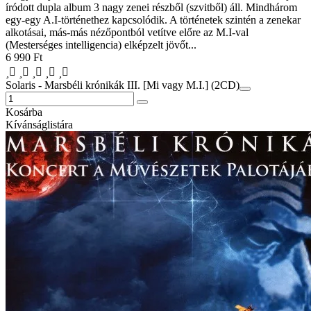
íródott dupla album 3 nagy zenei részből (szvitből) áll. Mindhárom
egy-egy A.I-történethez kapcsolódik. A történetek szintén a zenekar
alkotásai, más-más nézőpontból vetítve előre az M.I-val
(Mesterséges intelligencia) elképzelt jövőt...
6 990 Ft
Solaris - Marsbéli krónikák III. [Mi vagy M.I.] (2CD)
Kosárba
Kívánságlistára