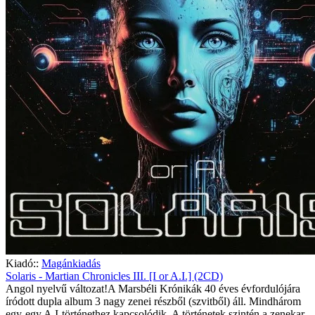
Kiadó::
Magánkiadás
Solaris - Martian Chronicles III. [I or A.I.] (2CD)
Angol nyelvű változat!A Marsbéli Krónikák 40 éves évfordulójára
íródott dupla album 3 nagy zenei részből (szvitből) áll. Mindhárom
egy-egy A.I-történethez kapcsolódik. A történetek szintén a zenekar