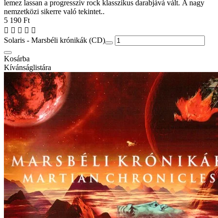
lemez lassan a progresszív rock klasszikus darabjává vált. A nagy
nemzetközi sikerre való tekintet..
5 190 Ft
Solaris - Marsbéli krónikák (CD)
Kosárba
Kívánságlistára