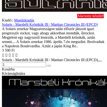
Alacsony készlet!
Kiadó::
Magánkiadás
Solaris - Marsbéli Krónikák III / Martian Chronicles III (EPCD)
A Solaris zenekar Magyarországon talán először játszott igazi
progresszív rockot, vagy ahogy akkoriban mondták, űrrockot.
Megjelent egy nagyszerű lemezük, a Marsbéli krónikák, aztán
semmi.... A Solaris zenekar 1986. április 7-én megszűnt. Beolvadtak
a Napoleon Boulevardba. Aztán a japán King Re..
3 590 Ft
Solaris - Marsbéli Krónikák III / Martian Chronicles III (EPCD)
Kosárba
Kívánságlistára