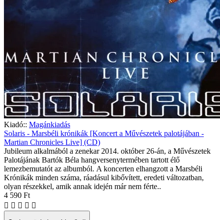
Kiadó::
Magánkiadás
Solaris - Marsbéli krónikák [Koncert a Művészetek palotájában -
Martian Chronicles Live] (CD)
Jubileum alkalmából a zenekar 2014. október 26-án, a Művészetek
Palotájának Bartók Béla hangversenytermében tartott élő
lemezbemutatót az albumból. A koncerten elhangzott a Marsbéli
Krónikák minden száma, ráadásul kibővített, eredeti változatban,
olyan részekkel, amik annak idején már nem férte..
4 590 Ft