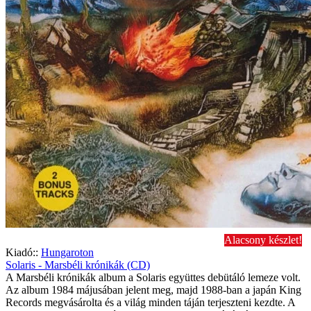
Alacsony készlet!
Kiadó::
Hungaroton
Solaris - Marsbéli krónikák (CD)
A Marsbéli krónikák album a Solaris együttes debütáló lemeze volt.
Az album 1984 májusában jelent meg, majd 1988-ban a japán King
Records megvásárolta és a világ minden táján terjeszteni kezdte. A