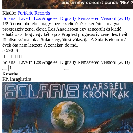
Kiadó::
Periferic Records
Solaris - Live In Los Angeles [Digitally Remastered Version] (2CD)
1995 novemberében nagy megtiszteltetés és siker érte a magyar
progresszív zenei életet. Los Angelesben egy zeneőrült és kiadó
elhatározta, hogy egy kétnapos Progfest progresszív zenei fesztivál
főműsorszámának a Solaris együttest választja. A Solaris ekkor már
évek óta nem létezett. A zenekar, de mé..
5 590 Ft
Solaris - Live In Los Angeles [Digitally Remastered Version] (2CD)
Kosárba
Kívánságlistára