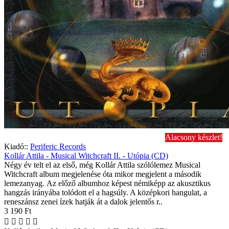
Alacsony készlet!
Kiadó::
Periferic Records
Kollár Attila - Musical Witchcraft II. - Utópia (CD)
Négy év telt el az első, még Kollár Attila szólólemez Musical
Witchcraft album megjelenése óta mikor megjelent a második
lemezanyag. Az előző albumhoz képest némiképp az akusztikus
hangzás irányába tolódott el a hagsúly. A középkori hangulat, a
reneszánsz zenei ízek hatják át a dalok jelentős r..
3 190 Ft