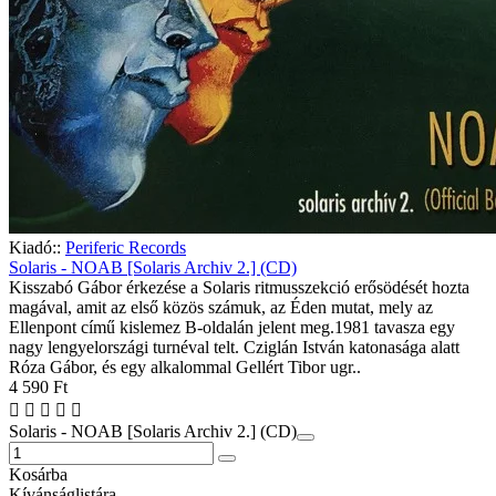
Kiadó::
Periferic Records
Solaris - NOAB [Solaris Archiv 2.] (CD)
Kisszabó Gábor érkezése a Solaris ritmusszekció erősödését hozta
magával, amit az első közös számuk, az Éden mutat, mely az
Ellenpont című kislemez B-oldalán jelent meg.1981 tavasza egy
nagy lengyelországi turnéval telt. Cziglán István katonasága alatt
Róza Gábor, és egy alkalommal Gellért Tibor ugr..
4 590 Ft
Solaris - NOAB [Solaris Archiv 2.] (CD)
Kosárba
Kívánságlistára