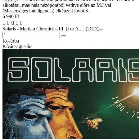
alkotásai, más-más nézőpontból vetítve előre az M.I-val
(Mesterséges intelligencia) elképzelt jövőt.S..
6 990 Ft
Solaris - Martian Chronicles III. [I or A.I.] (2CD)
Kosárba
Kívánságlistára