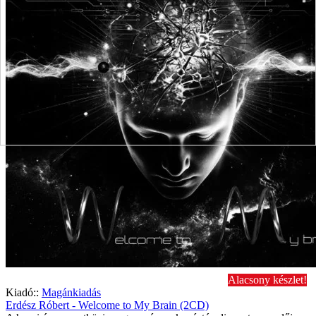
Alacsony készlet!
Kiadó::
Magánkiadás
Erdész Róbert - Welcome to My Brain (2CD)