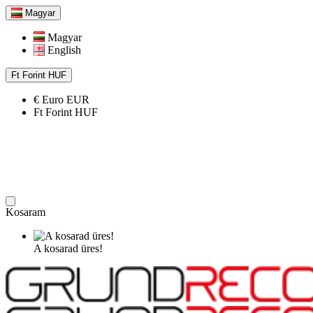
Magyar
Magyar
English
Ft
Forint
HUF
€
Euro
EUR
Ft
Forint
HUF
Kosaram
A kosarad üres!