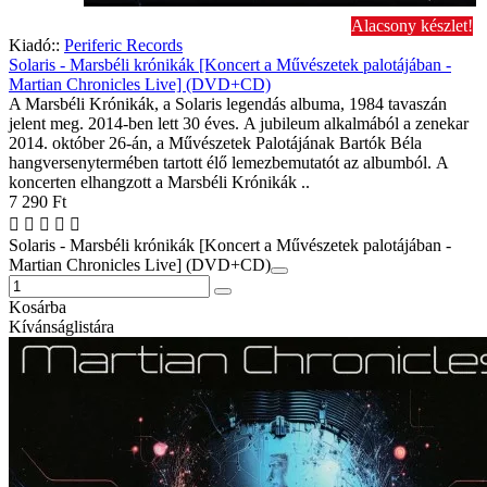
Alacsony készlet!
Kiadó::
Periferic Records
Solaris - Marsbéli krónikák [Koncert a Művészetek palotájában -
Martian Chronicles Live] (DVD+CD)
A Marsbéli Krónikák, a Solaris legendás albuma, 1984 tavaszán
jelent meg. 2014-ben lett 30 éves. A jubileum alkalmából a zenekar
2014. október 26-án, a Művészetek Palotájának Bartók Béla
hangversenytermében tartott élő lemezbemutatót az albumból. A
koncerten elhangzott a Marsbéli Krónikák ..
7 290 Ft
Solaris - Marsbéli krónikák [Koncert a Művészetek palotájában -
Martian Chronicles Live] (DVD+CD)
Kosárba
Kívánságlistára