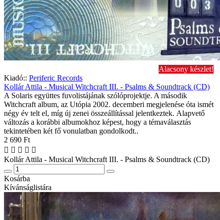
Alacsony készlet!
Kiadó::
Periferic Records
Kollár Attila - Musical Witchcraft III. - Psalms & Soundtrack (CD)
A Solaris együttes fuvolistájának szólóprojektje. A második
Witchcraft album, az Utópia 2002. decemberi megjelenése óta ismét
négy év telt el, míg új zenei összeállítással jelentkeztek. Alapvető
változás a korábbi albumokhoz képest, hogy a témaválasztás
tekintetében két fő vonulatban gondolkodt..
2 690 Ft
Kollár Attila - Musical Witchcraft III. - Psalms & Soundtrack (CD)
Kosárba
Kívánságlistára