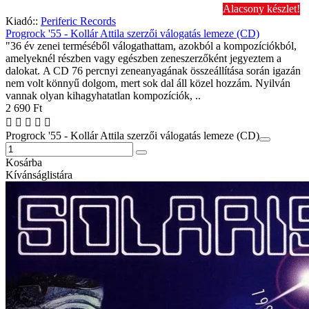
Alacsony készlet!
Kiadó::
Periferic Records
Progrock '55 - Kollár Attila szerzői válogatás lemeze (CD)
"36 év zenei terméséből válogathattam, azokból a kompozíciókból,
amelyeknél részben vagy egészben zeneszerzőként jegyeztem a
dalokat. A CD 76 percnyi zeneanyagának összeállítása során igazán
nem volt könnyű dolgom, mert sok dal áll közel hozzám. Nyilván
vannak olyan kihagyhatatlan kompozíciók, ..
2 690 Ft
Progrock '55 - Kollár Attila szerzői válogatás lemeze (CD)
Kosárba
Kívánságlistára