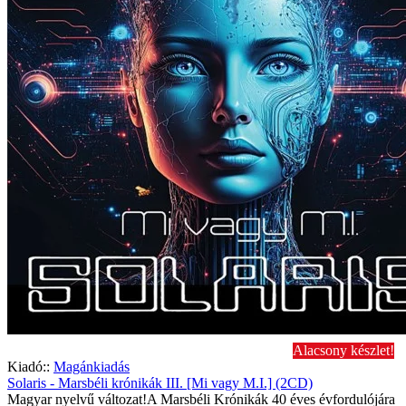
Alacsony készlet!
Kiadó::
Magánkiadás
Solaris - Marsbéli krónikák III. [Mi vagy M.I.] (2CD)
Magyar nyelvű változat!A Marsbéli Krónikák 40 éves évfordulójára