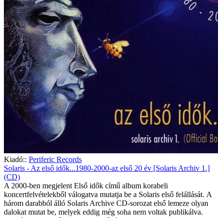
Kiadó::
Periferic Records
Solaris - Az első idők...1980-2000-az első 20 év [Solaris Archiv 1.]
(CD)
A 2000-ben megjelent Első idők című album korabeli
koncertfelvételekből válogatva mutatja be a Solaris első felállását. A
három darabból álló Solaris Archive CD-sorozat első lemeze olyan
dalokat mutat be, melyek eddig még soha nem voltak publikálva.