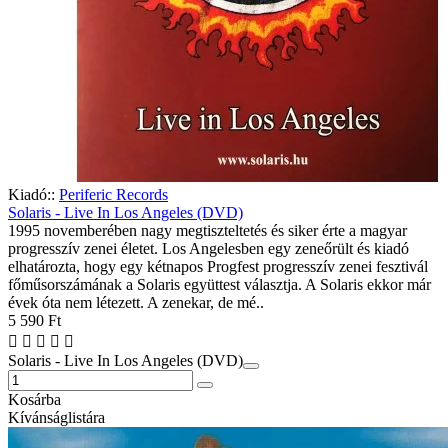
Kiadó::
Periferic Records
Solaris - Live In Los Angeles (DVD)
1995 novemberében nagy megtiszteltetés és siker érte a magyar
progresszív zenei életet. Los Angelesben egy zeneőrült és kiadó
elhatározta, hogy egy kétnapos Progfest progresszív zenei fesztivál
főműsorszámának a Solaris együttest választja. A Solaris ekkor már
évek óta nem létezett. A zenekar, de mé..
5 590 Ft
Solaris - Live In Los Angeles (DVD)
Kosárba
Kívánságlistára