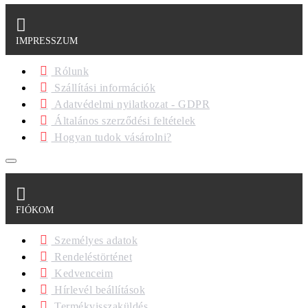
IMPRESSZUM
Rólunk
Szállítási információk
Adatvédelmi nyilatkozat - GDPR
Általános szerződési feltételek
Hogyan tudok vásárolni?
FIÓKOM
Személyes adatok
Rendeléstörténet
Kedvenceim
Hírlevél beállítások
Termékvisszaküldés