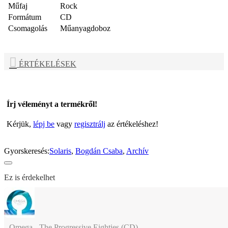
Műfaj
Rock
Formátum
CD
Csomagolás
Műanyagdoboz
ÉRTÉKELÉSEK
Írj véleményt a termékről!
Kérjük,
lépj be
vagy
regisztrálj
az értékeléshez!
Gyorskeresés:
Solaris
,
Bogdán Csaba
,
Archív
Ez is érdekelhet
Omega - The Progressive Eighties (CD)