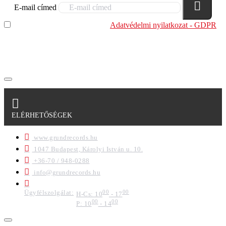
E-mail címed
Elolvastam és megértettem az
Adatvédelmi nyilatkozat - GDPR
szabályzatban leírtakat. Tudomásul veszem, hogy a
regisztrációkor megadott adataim egy részét anonimizált
formában a cég marketing célokra felhasználja.
ELÉRHETŐSÉGEK
www.grundrecords.hu
1047 Budapest, Károlyi István u. 10.
+36-70 / 948-0288
info@grundrecords.hu
Ügyfélszolgálat:
00
00
H-Cs: 10
- 17
00
00
P: 10
- 14