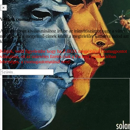
×
Válassz csomagpontot
A csomagpont kiválasztásához írd be az irányítószámot vagy a város
nevét, majd a megjelenő címek közül a megfelelőre kattintva tudod azt
kiválasztani.
Kérjük, vedd figyelembe hogy ha Z-BOX megjelölésű csomagpontot
választasz, ott az utánvétes fizetés csak a Packeta applikációban
lehetséges, a csomagautomatánál nem!