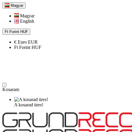
Magyar
Magyar
English
Ft
Forint
HUF
€
Euro
EUR
Ft
Forint
HUF
Kosaram
A kosarad üres!