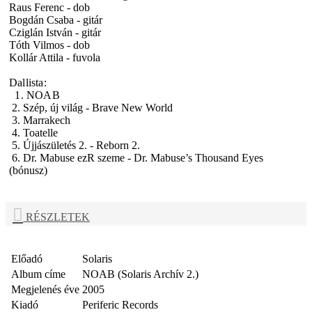
Raus Ferenc - dob
Bogdán Csaba - gitár
Cziglán István - gitár
Tóth Vilmos - dob
Kollár Attila - fuvola
Dallista:
1. NOAB
2. Szép, új világ - Brave New World
3. Marrakech
4. Toatelle
5. Újjászületés 2. - Reborn 2.
6. Dr. Mabuse ezR szeme - Dr. Mabuse’s Thousand Eyes
(bónusz)
RÉSZLETEK
Előadó
Solaris
Album címe
NOAB (Solaris Archív 2.)
Megjelenés éve
2005
Kiadó
Periferic Records