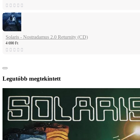
Solaris - Nostradamus 2.0 Returnity (CD)
4 690 Ft
Legutóbb megtekintett