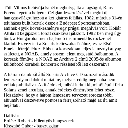
Tóth Vilmos behívója ismét megbolygatta a tagságot, Raus
Ferenc lépett a helyére. Cziglán leszerelésével megint új
hangzásvilágot hozott a két gitáros felállás. 1982. március 31-én
telt házas bulit hoztak össze a Budapest Sportcsarnokban,
aminek egyik következménye egy prágai meghívás volt. Kollár
Attila itt begipszelt, törött csuklóval játszott.
1982-ben még úgy
tűnt, a Hungaroton nem hajlandó instrumentális rockzenét
kiadni. Ez vezetett a Solaris kettészakadásához, és az Első
Emelet létrejöttéhez. Ebben a korszakban teljes lemeznyi anyag
született, a NOAB, amely sosem jelent meg stúdióalbumon. A
korszak főműve, a NOAB az Archive 2 című 2005-ös albumon
különböző korabeli koncertek részleteiből lett összerakva.
A három darabból álló Solaris Archive CD-sorozat második
lemeze olyan dalokat mutat be, melyek eddig még soha nem
voltak publikálva. Akit érdekel, miből indult ki, miből épült fel a
Solaris zenei arculata, annak érdekes élményben lehet része.
Hozzátéve, hogy a három lemezesre tervezett sorozat többi
albumával összevetve pontosan felrajzolható majd az út, amit
bejártak.
Dallista:
Erdész Róbert - billentyűs hangszerek
Kisszabó Gábor - basszusgitár