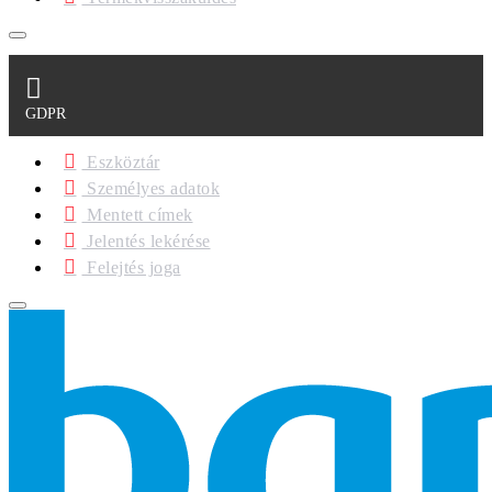
GDPR
Eszköztár
Személyes adatok
Mentett címek
Jelentés lekérése
Felejtés joga