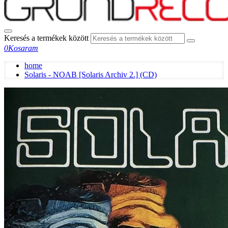
Keresés a termékek között
0
Kosaram
home
Solaris - NOAB [Solaris Archiv 2.] (CD)