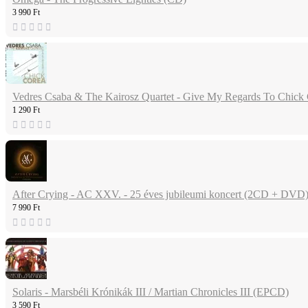
3 990 Ft
Vedres Csaba & The Kairosz Quartet - Give My Regards To Chick C
1 290 Ft
After Crying - AC XXV. - 25 éves jubileumi koncert (2CD + DVD
7 990 Ft
Solaris - Marsbéli Krónikák III / Martian Chronicles III (EPCD)
3 590 Ft