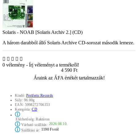
Solaris - NOAB [Solaris Archiv 2.] (CD)
A három darabból álló Solaris Archive CD-sorozat második lemeze.
0 vélemény
-
Írj véleményt a termékről!
4 590 Ft
Áraink az ÁFA értékét tartalmazzák!
Kiadó:
Periferic Records
Súly:
96.00g
EAN:
5998272706353
Kategória:
CD
ⓘ
Elérhetőség:
Raktáron
ⓘ
2026.08.10.
Várható szállítás:
ⓘ
1190 Ft-tól
Szállítási ár: