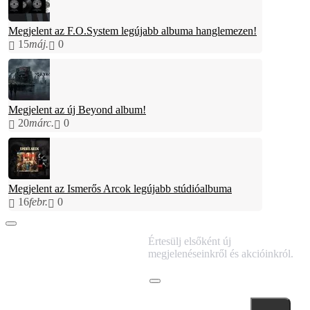
Megjelent az F.O.System legújabb albuma hanglemezen!
15
máj.
0
Megjelent az új Beyond album!
20
márc.
0
Megjelent az Ismerős Arcok legújabb stúdióalbuma
16
febr.
0
IRATKOZZ FEL
Értesülj elsőként új
HÍRLEVELÜNKRE!
megjelenéseinkről és akcióinkról.