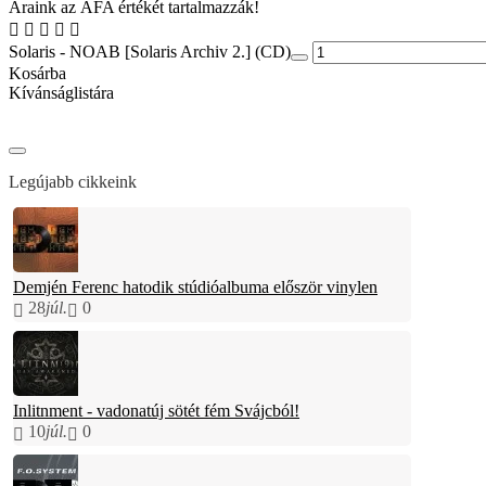
Áraink az ÁFA értékét tartalmazzák!
Solaris - NOAB [Solaris Archiv 2.] (CD)
Kosárba
Kívánságlistára
Legújabb cikkeink
Demjén Ferenc hatodik stúdióalbuma először vinylen
28
júl.
0
Inlitnment - vadonatúj sötét fém Svájcból!
10
júl.
0