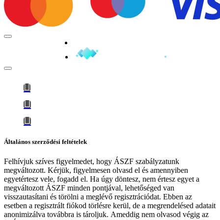
Minden jog fenntartva © 2026
Általános szerződési feltételek
Felhívjuk szíves figyelmedet, hogy
ÁSZF szabályzatunk
megváltozott
. Kérjük, figyelmesen olvasd el és amennyiben
egyetértesz vele, fogadd el. Ha úgy döntesz, nem értesz egyet a
megváltozott ÁSZF minden pontjával, lehetőséged van
visszautasítani és törölni a meglévő regisztrációdat. Ebben az
esetben a regisztrált fiókod törlésre kerül, de a megrendelésed adatait
anonimizálva továbbra is tároljuk.
Ameddig nem olvasod végig az