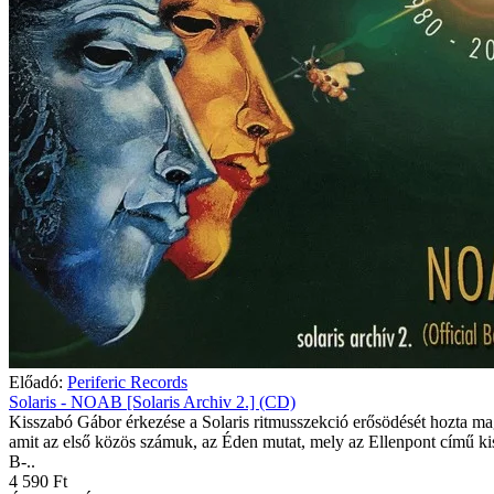
Előadó:
Periferic Records
Solaris - NOAB [Solaris Archiv 2.] (CD)
Kisszabó Gábor érkezése a Solaris ritmusszekció erősödését hozta ma
amit az első közös számuk, az Éden mutat, mely az Ellenpont című k
B-..
4 590 Ft