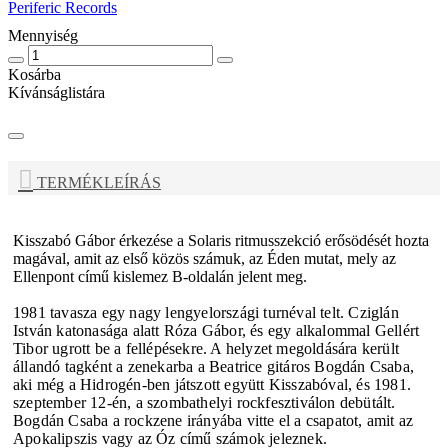
Periferic Records
Mennyiség
Kosárba
Kívánságlistára
TERMÉKLEÍRÁS
Kisszabó Gábor érkezése a Solaris ritmusszekció erősödését hozta
magával, amit az első közös számuk, az Éden mutat, mely az
Ellenpont című kislemez B-oldalán jelent meg.
1981 tavasza egy nagy lengyelországi turnéval telt. Cziglán
István katonasága alatt Róza Gábor, és egy alkalommal Gellért
Tibor ugrott be a fellépésekre. A helyzet megoldására került
állandó tagként a zenekarba a Beatrice gitáros Bogdán Csaba,
aki még a Hidrogén-ben játszott együtt Kisszabóval, és 1981.
szeptember 12-én, a szombathelyi rockfesztiválon debütált.
Bogdán Csaba a rockzene irányába vitte el a csapatot, amit az
Apokalipszis vagy az Óz című számok jeleznek.