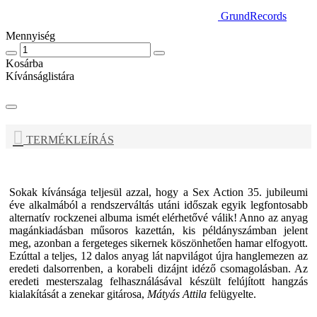
GrundRecords
Mennyiség
Kosárba
Kívánságlistára
TERMÉKLEÍRÁS
Sokak kívánsága teljesül azzal, hogy a
Sex Action
35. jubileumi
éve alkalmából a rendszerváltás utáni időszak egyik legfontosabb
alternatív rockzenei albuma ismét elérhetővé válik! Anno az anyag
magánkiadásban műsoros kazettán, kis példányszámban jelent
meg, azonban a fergeteges sikernek köszönhetően hamar elfogyott.
Ezúttal a teljes, 12 dalos anyag lát napvilágot újra hanglemezen az
eredeti dalsorrenben, a korabeli dizájnt idéző csomagolásban. Az
eredeti mesterszalag felhasználásával készült felújított hangzás
kialakítását a zenekar gitárosa,
Mátyás Attila
felügyelte.