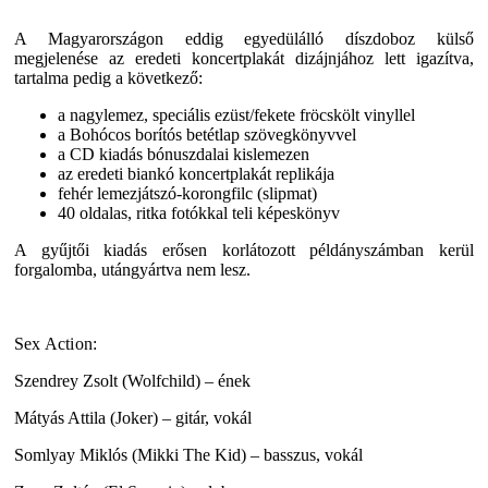
A Magyarországon eddig egyedülálló díszdoboz külső
megjelenése az eredeti koncertplakát dizájnjához lett igazítva,
tartalma pedig a következő:
a nagylemez, speciális ezüst/fekete fröcskölt vinyllel
a Bohócos borítós betétlap szövegkönyvvel
a CD kiadás bónuszdalai kislemezen
az eredeti biankó koncertplakát replikája
fehér lemezjátszó-korongfilc (slipmat)
40 oldalas, ritka fotókkal teli képeskönyv
A gyűjtői kiadás erősen korlátozott példányszámban kerül
forgalomba, utángyártva nem lesz.
Sex Action:
Szendrey Zsolt (Wolfchild) – ének
Mátyás Attila (Joker) – gitár, vokál
Somlyay Miklós (Mikki The Kid) – basszus, vokál