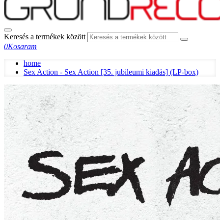
Keresés a termékek között
0
Kosaram
home
Sex Action - Sex Action [35. jubileumi kiadás] (LP-box)