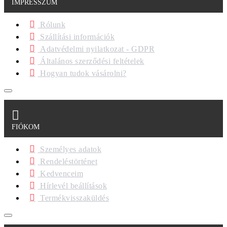
IMPRESSZUM
Rólunk
Szállítási információk
Adatvédelmi nyilatkozat - GDPR
Általános szerződési feltételek
Hogyan tudok vásárolni?
FIÓKOM
Személyes adatok
Rendeléstörténet
Kedvenceim
Hírlevél beállítások
Termékvisszaküldés