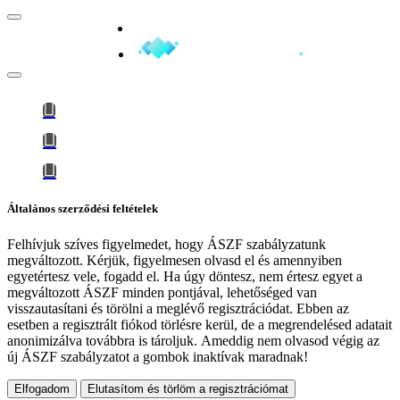
Minden jog fenntartva © 2026
Általános szerződési feltételek
Felhívjuk szíves figyelmedet, hogy
ÁSZF szabályzatunk
megváltozott
. Kérjük, figyelmesen olvasd el és amennyiben
egyetértesz vele, fogadd el. Ha úgy döntesz, nem értesz egyet a
megváltozott ÁSZF minden pontjával, lehetőséged van
visszautasítani és törölni a meglévő regisztrációdat. Ebben az
esetben a regisztrált fiókod törlésre kerül, de a megrendelésed adatait
anonimizálva továbbra is tároljuk.
Ameddig nem olvasod végig az
új ÁSZF szabályzatot a gombok inaktívak maradnak!
Elfogadom
Elutasítom és törlöm a regisztrációmat