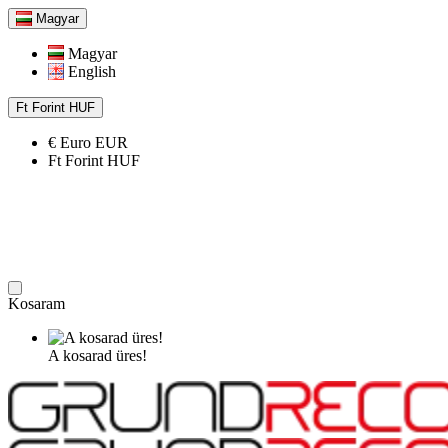
Magyar
Magyar
English
Ft
Forint
HUF
€
Euro
EUR
Ft
Forint
HUF
Kosaram
A kosarad üres!