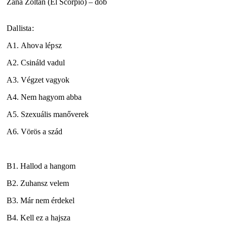
Zana Zoltán (El Scorpio) – dob
Dallista:
A1. Ahova lépsz
A2. Csináld vadul
A3. Végzet vagyok
A4. Nem hagyom abba
A5. Szexuális manőverek
A6. Vörös a szád
B1. Hallod a hangom
B2. Zuhansz velem
B3. Már nem érdekel
B4. Kell ez a hajsza