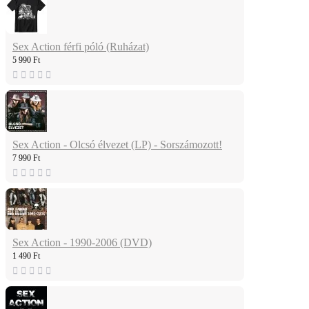
Sex Action férfi póló (Ruházat)
5 990 Ft
Sex Action - Olcsó élvezet (LP) - Sorszámozott!
7 990 Ft
Sex Action - 1990-2006 (DVD)
1 490 Ft