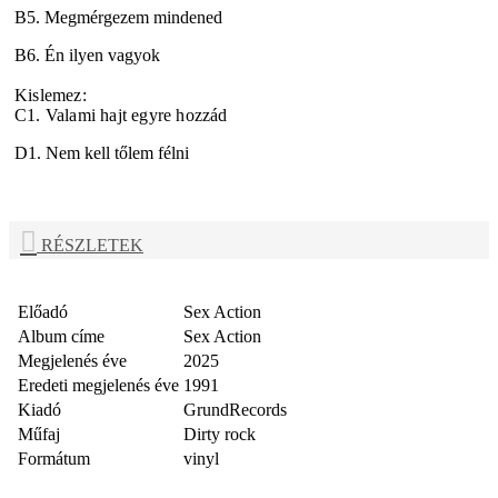
B5. Megmérgezem mindened
B6. Én ilyen vagyok
Kislemez:
C1. Valami hajt egyre hozzád
D1. Nem kell tőlem félni
RÉSZLETEK
Előadó
Sex Action
Album címe
Sex Action
Megjelenés éve
2025
Eredeti megjelenés éve
1991
Kiadó
GrundRecords
Műfaj
Dirty rock
Formátum
vinyl