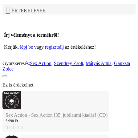
ÉRTÉKELÉSEK
Írj véleményt a termékről!
Kérjük,
lépj be
vagy
regisztrálj
az értékeléshez!
Gyorskeresés:
Sex Action
,
Szendrey Zsolt
,
Mátyás Attila
,
Ganxsta
Zolee
Ez is érdekelhet
Sex Action - Sex Action [35. jubileumi kiadás] (CD)
5 990 Ft