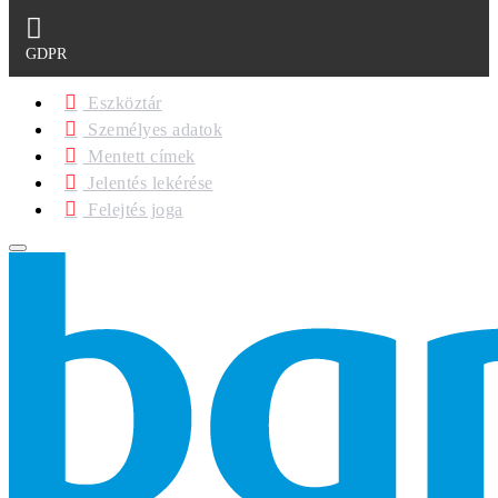
GDPR
Eszköztár
Személyes adatok
Mentett címek
Jelentés lekérése
Felejtés joga