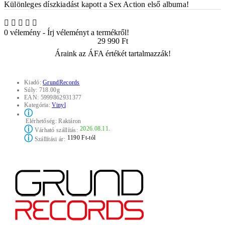
Különleges díszkiadást kapott a Sex Action első albuma!
0 vélemény
-
Írj véleményt a termékről!
29 990 Ft
Áraink az ÁFA értékét tartalmazzák!
Kiadó:
GrundRecords
Súly:
718.00g
EAN:
5999862931377
Kategória:
Vinyl
ⓘ
Elérhetőség:
Raktáron
ⓘ
2026.08.11.
Várható szállítás:
ⓘ
1190 Ft-tól
Szállítási ár: