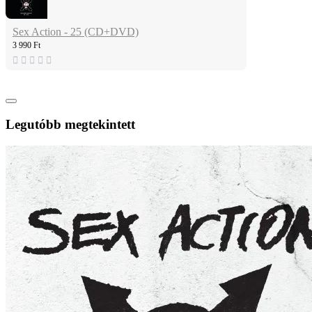
Sex Action - 25 (CD+DVD)
3 990 Ft
Legutóbb megtekintett