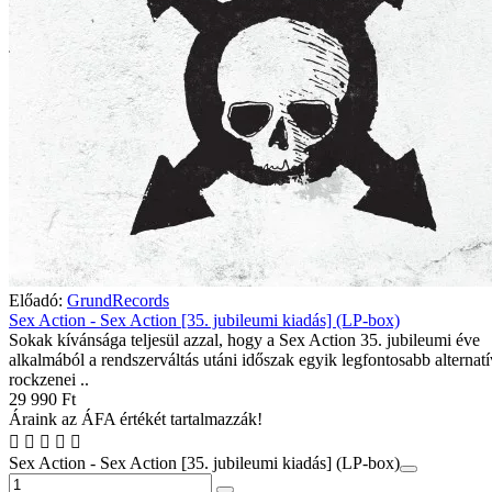
Előadó:
GrundRecords
Sex Action - Sex Action [35. jubileumi kiadás] (LP-box)
Sokak kívánsága teljesül azzal, hogy a Sex Action 35. jubileumi éve
alkalmából a rendszerváltás utáni időszak egyik legfontosabb alternatí
rockzenei ..
29 990 Ft
Áraink az ÁFA értékét tartalmazzák!
Sex Action - Sex Action [35. jubileumi kiadás] (LP-box)