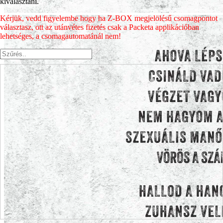
kiválasztani.
Kérjük, vedd figyelembe hogy ha Z-BOX megjelölésű csomagpontot
választasz, ott az utánvétes fizetés csak a Packeta applikációban
lehetséges, a csomagautomatánál nem!