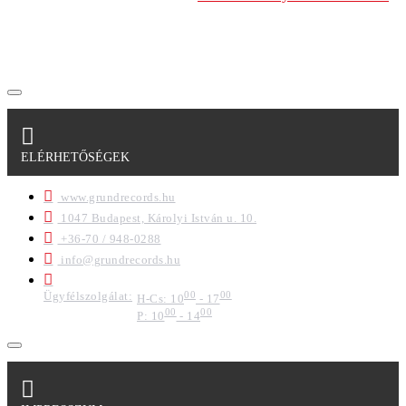
szabályzatban leírtakat. Tudomásul veszem, hogy a
regisztrációkor megadott adataim egy részét anonimizált
formában a cég marketing célokra felhasználja.
ELÉRHETŐSÉGEK
www.grundrecords.hu
1047 Budapest, Károlyi István u. 10.
+36-70 / 948-0288
info@grundrecords.hu
Ügyfélszolgálat:
00
00
H-Cs: 10
- 17
00
00
P: 10
- 14