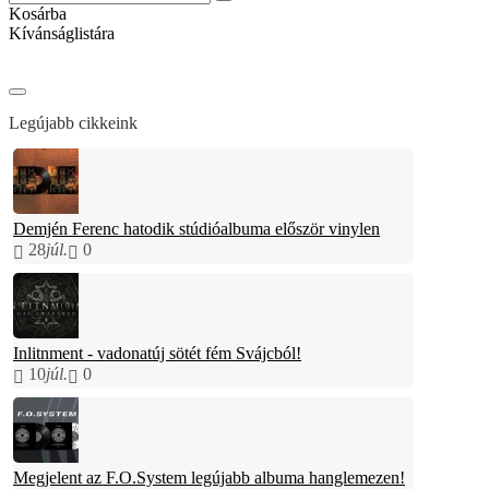
Kosárba
Kívánságlistára
Legújabb cikkeink
Demjén Ferenc hatodik stúdióalbuma először vinylen
28
júl.
0
Inlitnment - vadonatúj sötét fém Svájcból!
10
júl.
0
Megjelent az F.O.System legújabb albuma hanglemezen!