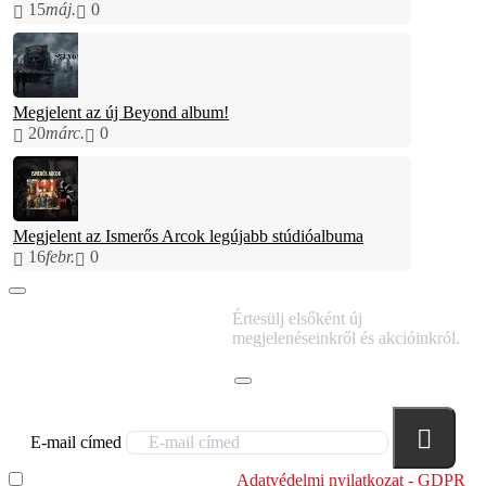
15
máj.
0
Megjelent az új Beyond album!
20
márc.
0
Megjelent az Ismerős Arcok legújabb stúdióalbuma
16
febr.
0
IRATKOZZ FEL
Értesülj elsőként új
HÍRLEVELÜNKRE!
megjelenéseinkről és akcióinkról.
E-mail címed
Elolvastam és megértettem az
Adatvédelmi nyilatkozat - GDPR