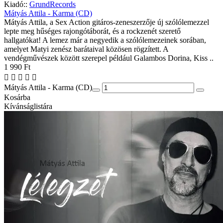
Kiadó::
GrundRecords
Mátyás Attila - Karma (CD)
Mátyás Attila, a Sex Action gitáros-zeneszerzője új szólólemezzel
lepte meg hűséges rajongótáborát, és a rockzenét szerető
hallgatókat! A lemez már a negyedik a szólólemezeinek sorában,
amelyet Matyi zenész barátaival közösen rögzített. A
vendégművészek között szerepel például Galambos Dorina, Kiss ..
1 990 Ft
Mátyás Attila - Karma (CD)
Kosárba
Kívánságlistára