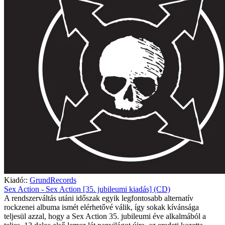
Kiadó::
GrundRecords
Sex Action - Sex Action [35. jubileumi kiadás] (CD)
A rendszerváltás utáni időszak egyik legfontosabb alternatív
rockzenei albuma ismét elérhetővé válik, így sokak kívánsága
teljesül azzal, hogy a Sex Action 35. jubileumi éve alkalmából a