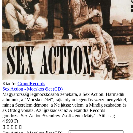
Kiadó::
GrundRecords
Sex Action - Mocskos élet (CD)
Magyarország legmocskosabb zenekara, a Sex Action. Harmadik
albumuk, a "Mocskos élet", rajta olyan legendás szerzeményekkel,
mint a Szerelem démona, a Ne játssz velem, a Mindig szabadon és
az Ördög vonata. Az újrakiadást az Alexandra Records
gondozta.Sex Action:Szendrey Zsolt - énekMátyás Attila - g..
4 990 Ft