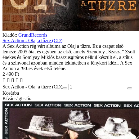
Kiadó::
GrundRecords
Sex Action - Olaj a tűzre (CD)
A Sex Action rég várt albuma az Olaj a tűzre. Ez a csapat első
lemeze 2005 óta, és egyben az első, amely Szendrey „Szasza” Zsolt
énekes és Somlyay Miklós basszusgitáros nélkül készült el, a stílus
és a színvonal azonban minden tekintetben a fénykort idézi. A Sex
Action a ’90-es évek első feléne..
2 490 Ft
Sex Action - Olaj a tűzre (CD)
Kosárba
Kívánságlistára