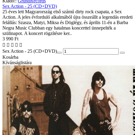
Kiadó::
GrundRecords
Sex Action - 25 (CD+DVD)
25 éves lett Magyarország első számú dirty rock csapata, a Sex
Action. A jeles évforduló alkalmából újra összeállt a legendás eredeti
felállás: Szasza, Matyi, Miksa és Döglégy, és április 11-én a Barba
Negra Music Clubban egy hatalmas koncerttel ünnepelték a
szülinapot. A koncert rögzítésre ker..
3 990 Ft
Sex Action - 25 (CD+DVD)
Kosárba
Kívánságlistára