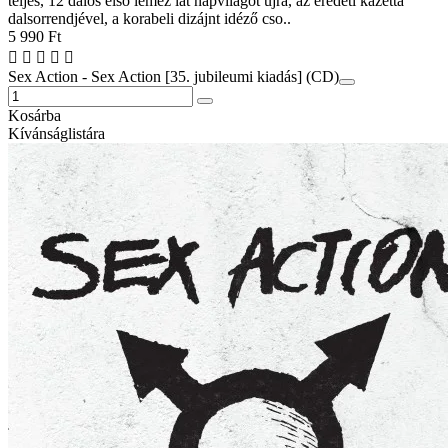
teljes, 12 dalos első lemez lát napvilágot újra, az eredeti kazetta
dalsorrendjével, a korabeli dizájnt idéző cso..
5 990 Ft
Sex Action - Sex Action [35. jubileumi kiadás] (CD)
Kosárba
Kívánságlistára