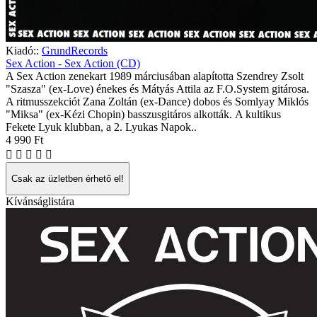
Kiadó::
GrundRecords
Sex Action - Sex Action (CD)
A Sex Action zenekart 1989 márciusában alapította Szendrey Zsolt
"Szasza" (ex-Love) énekes és Mátyás Attila az F.O.System gitárosa.
A ritmusszekciót Zana Zoltán (ex-Dance) dobos és Somlyay Miklós
"Miksa" (ex-Kézi Chopin) basszusgitáros alkották. A kultikus
Fekete Lyuk klubban, a 2. Lyukas Napok..
4 990 Ft
Csak az üzletben érhető el!
Kívánságlistára