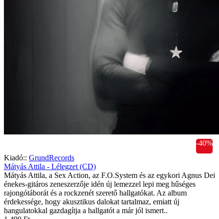
-40%
Kiadó::
GrundRecords
Mátyás Attila - Lélegzet (CD)
Mátyás Attila, a Sex Action, az F.O.System és az egykori Agnus Dei
énekes-gitáros zeneszerzője idén új lemezzel lepi meg hűséges
rajongótáborát és a rockzenét szerető hallgatókat. Az album
érdekessége, hogy akusztikus dalokat tartalmaz, emiatt új
hangulatokkal gazdagítja a hallgatót a már jól ismert..