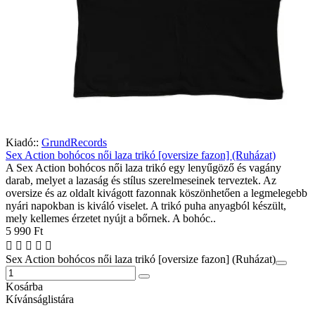
Kiadó::
GrundRecords
Sex Action bohócos női laza trikó [oversize fazon] (Ruházat)
A Sex Action bohócos női laza trikó egy lenyűgöző és vagány
darab, melyet a lazaság és stílus szerelmeseinek terveztek. Az
oversize és az oldalt kivágott fazonnak köszönhetően a legmelegebb
nyári napokban is kiváló viselet. A trikó puha anyagból készült,
mely kellemes érzetet nyújt a bőrnek. A bohóc..
5 990 Ft
Sex Action bohócos női laza trikó [oversize fazon] (Ruházat)
Kosárba
Kívánságlistára