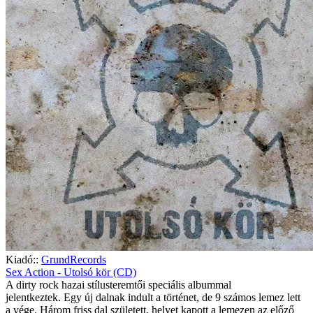
Kiadó::
GrundRecords
Sex Action - Utolsó kör (CD)
A dirty rock hazai stílusteremtői speciális albummal
jelentkeztek. Egy új dalnak indult a történet, de 9 számos lemez lett
a vége. Három friss dal született, helyet kapott a lemezen az előző