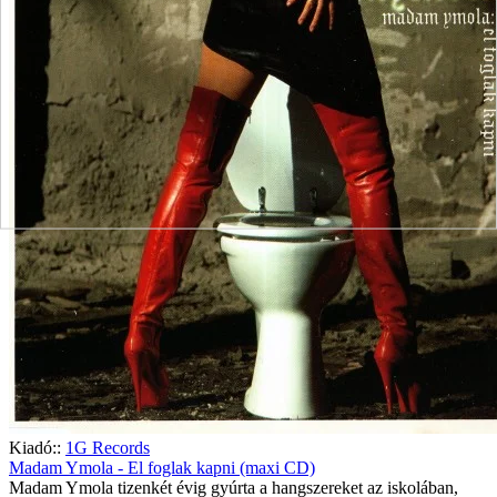
Kiadó::
1G Records
Madam Ymola - El foglak kapni (maxi CD)
Madam Ymola tizenkét évig gyúrta a hangszereket az iskolában,