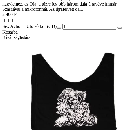
nagylemez, az Olaj a tűzre legjobb három dala újravéve immár
Szaszával a mikrofonnál. Az újrafelvett dal..
2 490 Ft
Sex Action - Utolsó kör (CD)
Kosárba
Kívánságlistára