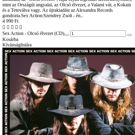
mint az Országút angyalai, az Olcsó élvezet, a Valami vár, a Kokain
és a Tetoválva vagy. Az újrakiadást az Alexandra Records
gondozta.Sex Action:Szendrey Zsolt - én..
4 990 Ft
Sex Action - Olcsó élvezet (CD)
Kosárba
Kívánságlistára