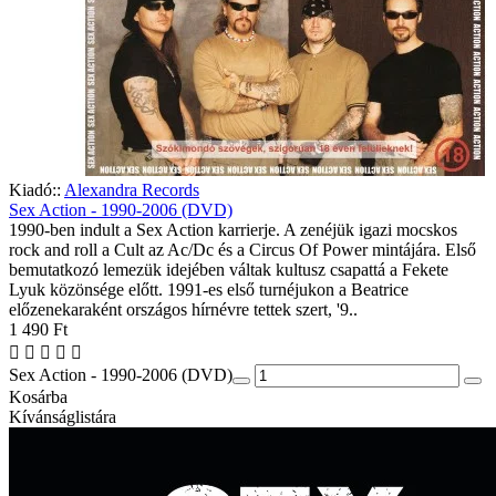
Kiadó::
Alexandra Records
Sex Action - 1990-2006 (DVD)
1990-ben indult a Sex Action karrierje. A zenéjük igazi mocskos
rock and roll a Cult az Ac/Dc és a Circus Of Power mintájára. Első
bemutatkozó lemezük idejében váltak kultusz csapattá a Fekete
Lyuk közönsége előtt. 1991-es első turnéjukon a Beatrice
előzenekaraként országos hírnévre tettek szert, '9..
1 490 Ft
Sex Action - 1990-2006 (DVD)
Kosárba
Kívánságlistára