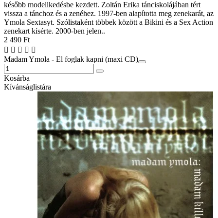
később modellkedésbe kezdett. Zoltán Erika tánciskolájában tért
vissza a tánchoz és a zenéhez. 1997-ben alapította meg zenekarát, az
Ymola Sextasyt. Szólistaként többek között a Bikini és a Sex Action
zenekart kísérte. 2000-ben jelen..
2 490 Ft
Madam Ymola - El foglak kapni (maxi CD)
Kosárba
Kívánságlistára