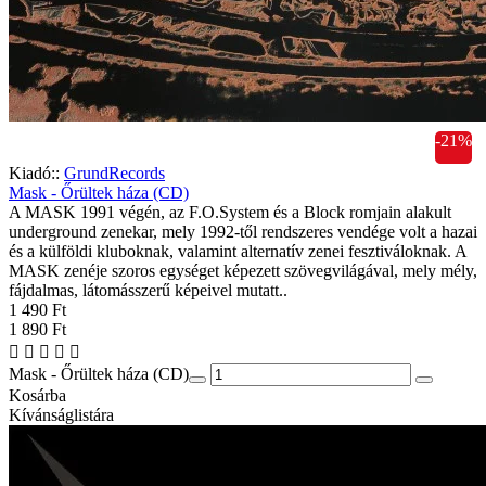
-21%
Kiadó::
GrundRecords
Mask - Őrültek háza (CD)
A MASK 1991 végén, az F.O.System és a Block romjain alakult
underground zenekar, mely 1992-től rendszeres vendége volt a hazai
és a külföldi kluboknak, valamint alternatív zenei fesztiváloknak. A
MASK zenéje szoros egységet képezett szövegvilágával, mely mély,
fájdalmas, látomásszerű képeivel mutatt..
1 490 Ft
1 890 Ft
Mask - Őrültek háza (CD)
Kosárba
Kívánságlistára