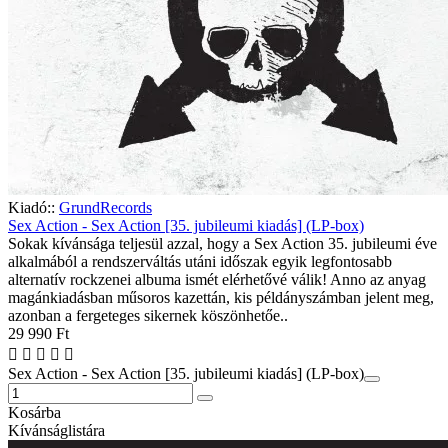
Kiadó::
GrundRecords
Sex Action - Sex Action [35. jubileumi kiadás] (LP-box)
Sokak kívánsága teljesül azzal, hogy a Sex Action 35. jubileumi éve
alkalmából a rendszerváltás utáni időszak egyik legfontosabb
alternatív rockzenei albuma ismét elérhetővé válik! Anno az anyag
magánkiadásban műsoros kazettán, kis példányszámban jelent meg,
azonban a fergeteges sikernek köszönhetőe..
29 990 Ft
Sex Action - Sex Action [35. jubileumi kiadás] (LP-box)
Kosárba
Kívánságlistára