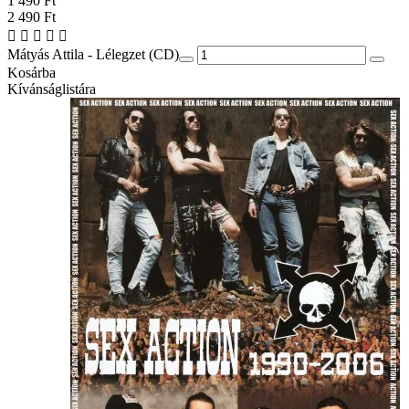
1 490 Ft
2 490 Ft
Mátyás Attila - Lélegzet (CD)
Kosárba
Kívánságlistára