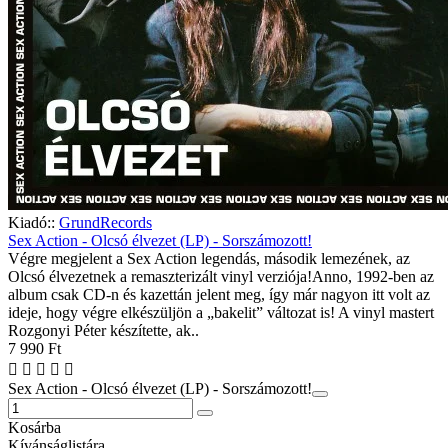
Kiadó::
GrundRecords
Sex Action - Olcsó élvezet (LP) - Sorszámozott!
Végre megjelent a Sex Action legendás, második lemezének, az
Olcsó élvezetnek a remaszterizált vinyl verziója!Anno, 1992-ben az
album csak CD-n és kazettán jelent meg, így már nagyon itt volt az
ideje, hogy végre elkészüljön a „bakelit” változat is! A vinyl mastert
Rozgonyi Péter készítette, ak..
7 990 Ft
Sex Action - Olcsó élvezet (LP) - Sorszámozott!
Kosárba
Kívánságlistára