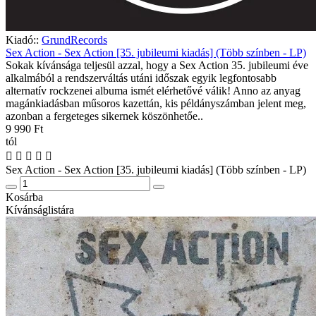
Kiadó::
GrundRecords
Sex Action - Sex Action [35. jubileumi kiadás] (Több színben - LP)
Sokak kívánsága teljesül azzal, hogy a Sex Action 35. jubileumi éve
alkalmából a rendszerváltás utáni időszak egyik legfontosabb
alternatív rockzenei albuma ismét elérhetővé válik! Anno az anyag
magánkiadásban műsoros kazettán, kis példányszámban jelent meg,
azonban a fergeteges sikernek köszönhetőe..
9 990 Ft
tól
Sex Action - Sex Action [35. jubileumi kiadás] (Több színben - LP)
Kosárba
Kívánságlistára