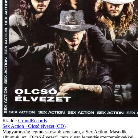
Kiadó::
GrundRecords
Sex Action - Olcsó élvezet (CD)
Magyarország legmocskosabb zenekara, a Sex Action. Második
albumuk, az "Olcsó élvezet", rajta olyan legendás szerzeményekkel,