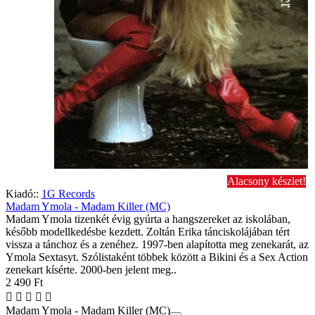
Alacsony készlet!
Kiadó::
1G Records
Madam Ymola - Madam Killer (MC)
Madam Ymola tizenkét évig gyúrta a hangszereket az iskolában,
később modellkedésbe kezdett. Zoltán Erika tánciskolájában tért
vissza a tánchoz és a zenéhez. 1997-ben alapította meg zenekarát, az
Ymola Sextasyt. Szólistaként többek között a Bikini és a Sex Action
zenekart kísérte. 2000-ben jelent meg..
2 490 Ft
Madam Ymola - Madam Killer (MC)