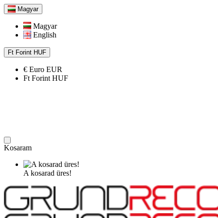
Magyar
Magyar
English
Ft
Forint
HUF
€
Euro
EUR
Ft
Forint
HUF
Kosaram
A kosarad üres!