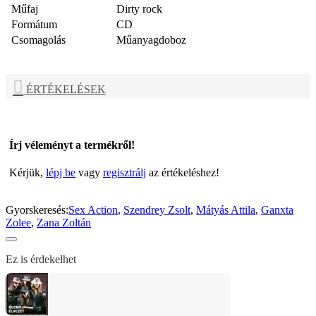
Műfaj
Dirty rock
Formátum
CD
Csomagolás
Műanyagdoboz
ÉRTÉKELÉSEK
Írj véleményt a termékről!
Kérjük,
lépj be
vagy
regisztrálj
az értékeléshez!
Gyorskeresés:
Sex Action
,
Szendrey Zsolt
,
Mátyás Attila
,
Ganxta
Zolee
,
Zana Zoltán
Ez is érdekelhet