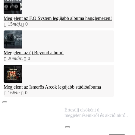
Megjelent az F.O.System legújabb albuma hanglemezen!
15
máj.
0
Megjelent az új Beyond album!
20
márc.
0
Megjelent az Ismerős Arcok legújabb stúdióalbuma
16
febr.
0
IRATKOZZ FEL
Értesülj elsőként új
HÍRLEVELÜNKRE!
megjelenéseinkről és akcióinkról.