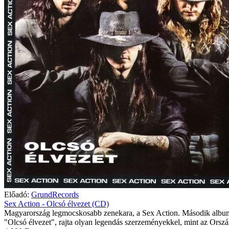
Előadó:
GrundRecords
Sex Action - Olcsó élvezet (CD)
Magyarország legmocskosabb zenekara, a Sex Action. Második albu
"Olcsó élvezet", rajta olyan legendás szerzeményekkel, mint az Orszá