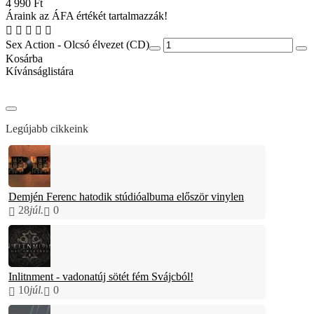
4 990 Ft
Áraink az ÁFA értékét tartalmazzák!
Sex Action - Olcsó élvezet (CD)
Kosárba
Kívánságlistára
Legújabb cikkeink
Demjén Ferenc hatodik stúdióalbuma először vinylen
28
júl.
0
Inlitnment - vadonatúj sötét fém Svájcból!
10
júl.
0