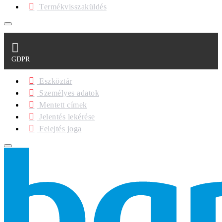
Termékvisszaküldés
GDPR
Eszköztár
Személyes adatok
Mentett címek
Jelentés lekérése
Felejtés joga