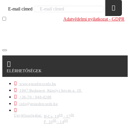
E-mail címed
Elolvastam és megértettem az
Adatvédelmi nyilatkozat - GDPR
szabályzatban leírtakat. Tudomásul veszem, hogy a
regisztrációkor megadott adataim egy részét anonimizált
formában a cég marketing célokra felhasználja.
ELÉRHETŐSÉGEK
www.grundrecords.hu
1047 Budapest, Károlyi István u. 10.
+36-70 / 948-0288
info@grundrecords.hu
Ügyfélszolgálat:
00
00
H-Cs: 10
- 17
00
00
P: 10
- 14