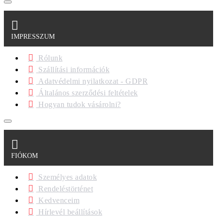
IMPRESSZUM
Rólunk
Szállítási információk
Adatvédelmi nyilatkozat - GDPR
Általános szerződési feltételek
Hogyan tudok vásárolni?
FIÓKOM
Személyes adatok
Rendeléstörténet
Kedvenceim
Hírlevél beállítások