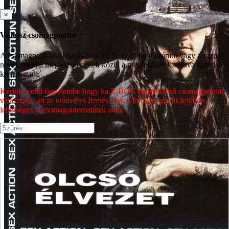
×
Válassz csomagpontot
A csomagpont kiválasztásához írd be az irányítószámot vagy a város
nevét, majd a megjelenő címek közül a megfelelőre kattintva tudod azt
kiválasztani.
Kérjük, vedd figyelembe hogy ha Z-BOX megjelölésű csomagpontot
választasz, ott az utánvétes fizetés csak a Packeta applikációban
lehetséges, a csomagautomatánál nem!