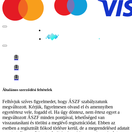
Minden jog fenntartva © 2026
Általános szerződési feltételek
Felhívjuk szíves figyelmedet, hogy
ÁSZF szabályzatunk
megváltozott
. Kérjük, figyelmesen olvasd el és amennyiben
egyetértesz vele, fogadd el. Ha úgy döntesz, nem értesz egyet a
megváltozott ÁSZF minden pontjával, lehetőséged van
visszautasítani és törölni a meglévő regisztrációdat. Ebben az
esetben a regisztrált fiókod törlésre kerül, de a megrendelésed adatait