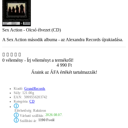
Sex Action - Olcsó élvezet (CD)
A Sex Action második albuma - az Alexandra Records újrakiadása.
0 vélemény
-
Írj véleményt a termékről!
4 990 Ft
Áraink az ÁFA értékét tartalmazzák!
Kiadó:
GrundRecords
Súly:
121.00g
EAN:
5999556203742
Kategória:
CD
ⓘ
Elérhetőség:
Raktáron
ⓘ
2026.08.07.
Várható szállítás:
ⓘ
1190 Ft-tól
Szállítási ár: