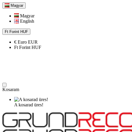
Magyar
Magyar
English
Ft
Forint
HUF
€
Euro
EUR
Ft
Forint
HUF
Kosaram
A kosarad üres!