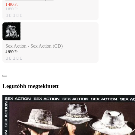
1 490 Ft
1 890 Ft
Sex Action - Sex Action (CD)
4 990 Ft
Legutóbb megtekintett